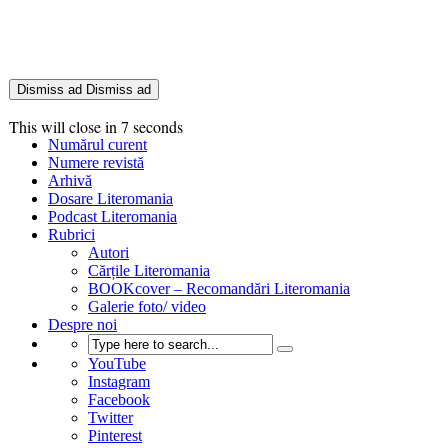
Dismiss ad
Dismiss ad
This will close in
6
seconds
Numărul curent
Numere revistă
Arhivă
Dosare Literomania
Podcast Literomania
Rubrici
Autori
Cărțile Literomania
BOOKcover – Recomandări Literomania
Galerie foto/ video
Despre noi
YouTube
Instagram
Facebook
Twitter
Pinterest