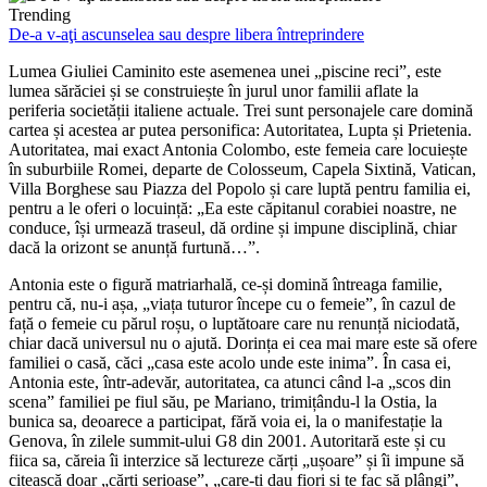
Trending
De-a v-aţi ascunselea sau despre libera întreprindere
Lumea Giuliei Caminito este asemenea unei „piscine reci”, este
lumea sărăciei și se construiește în jurul unor familii aflate la
periferia societății italiene actuale. Trei sunt personajele care domină
cartea și acestea ar putea personifica: Autoritatea, Lupta și Prietenia.
Autoritatea, mai exact Antonia Colombo, este femeia care locuiește
în suburbiile Romei, departe de Colosseum, Capela Sixtină, Vatican,
Villa Borghese sau Piazza del Popolo și care luptă pentru familia ei,
pentru a le oferi o locuință: „Ea este căpitanul corabiei noastre, ne
conduce, își urmează traseul, dă ordine și impune disciplină, chiar
dacă la orizont se anunță furtună…”.
Antonia este o figură matriarhală, ce-și domină întreaga familie,
pentru că, nu-i așa, „viața tuturor începe cu o femeie”, în cazul de
față o femeie cu părul roșu, o luptătoare care nu renunță niciodată,
chiar dacă universul nu o ajută. Dorința ei cea mai mare este să ofere
familiei o casă, căci „casa este acolo unde este inima”. În casa ei,
Antonia este, într-adevăr, autoritatea, ca atunci când l-a „scos din
scena” familiei pe fiul său, pe Mariano, trimițându-l la Ostia, la
bunica sa, deoarece a participat, fără voia ei, la o manifestație la
Genova, în zilele summit-ului G8 din 2001. Autoritară este și cu
fiica sa, căreia îi interzice să lectureze cărți „ușoare” și îi impune să
citească doar „cărți serioase”, „care-ți dau fiori și te fac să plângi”,