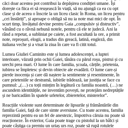
căci doar acestea pot contribui la depășirea condiției umane. Își
dorește ca fiica ei să reușească în viață, să nu ajungă ca ea cu opt
clase și de aceea o înscrie la un liceu clasic în Roma, un liceu pentru
„cei înstăriți”, și aproape o obligă să nu ia note mai mici de opt. În
scurt timp, învățatul devine pentru Gaia „compulsiv și distructiv”,
vânând cu o râvnă nebună notele, pentru că ele te judecă. Ani la
rând a repetat, a subliniat pe caiete, a fost ascultată la ore, a primit
note, reproșuri, elogii, a tradus din greacă, latină, engleză, din
italiana veche și a visat la ziua în care va fi citit totul.
Lumea Giuliei Caminito este și lumea adolescenței, a luptei
interioare, văzută prin ochii Gaiei, tânăra cu părul roșu, pistrui și cu
urechi prea mari. O lume în care familia, școala, cărțile, prietenia,
iubirea se împletesc și devin obiecte ale evadării. O lume care-și
pierde inocența și care dă naștere la sentimente și resentimente, în
care prieteniile se destramă, iubirile trădează, iar justiția se face cu
pumnul: „(…) cu toții mințim în legătură cu familia noastră, (…) ne
ascundem identitățile, ne inventăm povești, ne protejăm nedreptățile
și ne baricadăm în spatele urletelor, zbieretelor, misterelor”.
Reacțiile violente sunt determinate de lipsurile și frământările din
familia Gaiei, față de care simte aversiune. Cu toate acestea, familia
reprezintă pentru ea un fel de anestezic, împotriva căruia nu poate să
reacționeze. În exterior, Gaia poate trage cu pistolul la un bâlci și
poate câștiga ca premiu un uriaș urs roz, poate să rupă rotulele