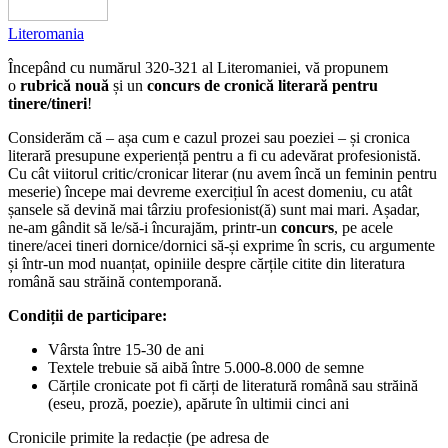
Literomania
Începând cu numărul 320-321 al Literomaniei, vă propunem
o
rubrică nouă
și un
concurs de cronică literară pentru
tinere/tineri
!
Considerăm că – așa cum e cazul prozei sau poeziei – și cronica
literară presupune experiență pentru a fi cu adevărat profesionistă.
Cu cât viitorul critic/cronicar literar (nu avem încă un feminin pentru
meserie) începe mai devreme exercițiul în acest domeniu, cu atât
șansele să devină mai târziu profesionist(ă) sunt mai mari. Așadar,
ne-am gândit să le/să-i încurajăm, printr-un
concurs
, pe acele
tinere/acei tineri dornice/dornici să-și exprime în scris, cu argumente
și într-un mod nuanțat, opiniile despre cărțile citite din literatura
română sau străină contemporană.
Condiții de participare:
Vârsta între 15-30 de ani
Textele trebuie să aibă între 5.000-8.000 de semne
Cărțile cronicate pot fi cărți de literatură română sau străină
(eseu, proză, poezie), apărute în ultimii cinci ani
Cronicile primite la redacție (pe adresa de