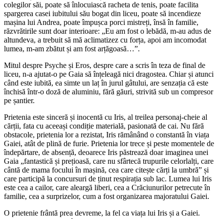
colegilor săi, poate să înlocuiască racheta de tenis, poate facilita
spargerea casei iubitului său bogat din liceu, poate să incendieze
mașina lui Andrea, poate împușca porci mistreți, însă în familie,
răzvrătirile sunt doar interioare: „Eu am fost o lebădă, m-au adus de
altundeva, a trebuit să mă aclimatizez cu forța, apoi am incomodat
lumea, m-am zbătut și am fost arțăgoasă…”.
Mitul despre Psyche și Eros, despre care a scris în teza de final de
liceu, n-a ajutat-o pe Gaia să înțeleagă nici dragostea. Chiar și atunci
când este iubită, ea simte un laț în jurul gâtului, are senzația că este
închisă într-o doză de aluminiu, fără găuri, strivită sub un compresor
pe șantier.
Prietenia este sinceră și inocentă cu Iris, al treilea personaj-cheie al
cărții, fata cu aceeași condiție materială, pasionată de cai. Nu fără
obstacole, prietenia lor a rezistat, Iris rămânând o constantă în viața
Gaiei, atât de plină de furie. Prietenia lor trece și peste momentele de
îndepărtare, de absență, deoarece Iris păstrează doar imaginea unei
Gaia „fantastică și prețioasă, care nu sfârtecă trupurile celorlalți, care
cântă de mama focului în mașină, cea care citește cărți la umbră” și
care participă la concursuri de ținut respirația sub lac. Lumea lui Iris
este cea a cailor, care aleargă liberi, cea a Crăciunurilor petrecute în
familie, cea a surprizelor, cum a fost organizarea majoratului Gaiei.
O prietenie frântă prea devreme, la fel ca viața lui Iris și a Gaiei.