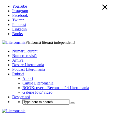
YouTube
Instagram
Facebook
Twitter
Pinterest
Linkedin
Books
Platformă literară independentă
Numărul curent
Numere revistă
Arhivă
Dosare Literomania
Podcast Literomania
Rubrici
Autori
Cărțile Literomania
BOOKcover – Recomandări Literomania
Galerie foto/ video
Despre noi