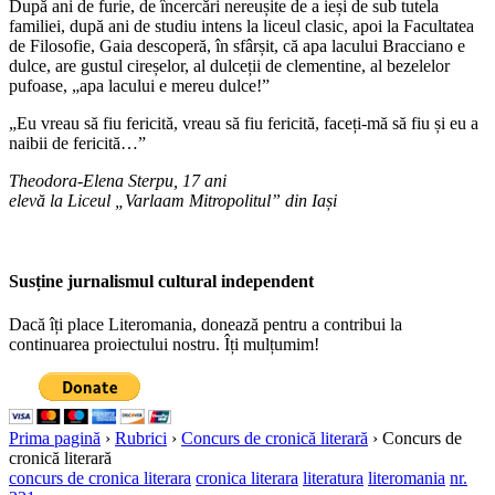
După ani de furie, de încercări nereușite de a ieși de sub tutela
familiei, după ani de studiu intens la liceul clasic, apoi la Facultatea
de Filosofie, Gaia descoperă, în sfârșit, că apa lacului Bracciano e
dulce, are gustul cireșelor, al dulceții de clementine, al bezelelor
pufoase, „apa lacului e mereu dulce!”
„Eu vreau să fiu fericită, vreau să fiu fericită, faceți-mă să fiu și eu a
naibii de fericită…”
Theodora-Elena Sterpu, 17 ani
elevă la Liceul „Varlaam Mitropolitul” din Iași
Susține jurnalismul cultural independent
Dacă îți place Literomania, donează pentru a contribui la
continuarea proiectului nostru. Îți mulțumim!
Prima pagină
›
Rubrici
›
Concurs de cronică literară
›
Concurs de
cronică literară
concurs de cronica literara
cronica literara
literatura
literomania
nr.