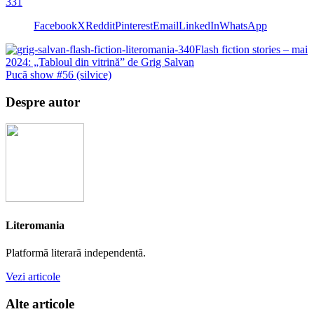
331
Facebook
X
Reddit
Pinterest
Email
LinkedIn
WhatsApp
Flash fiction stories – mai
2024: „Tabloul din vitrină” de Grig Salvan
Pucă show #56 (silvice)
Despre autor
Literomania
Platformă literară independentă.
Vezi articole
Alte articole