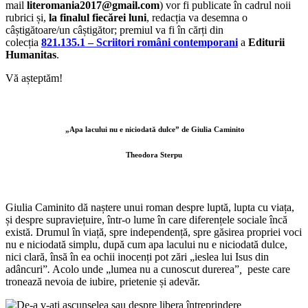
mail
literomania2017@gmail.com
) vor fi publicate în cadrul noii
rubrici și,
la finalul fiecărei luni
, redacția va desemna o
câștigătoare/un câștigător; premiul va fi în cărți din
colecția
821.135.1 – Scriitori români contemporani
a
Editurii
Humanitas
.
Vă așteptăm!
„Apa lacului nu e niciodată dulce” de Giulia Caminito
Theodora Sterpu
Giulia Caminito dă naștere unui roman despre luptă, lupta cu viața,
și despre supraviețuire, într-o lume în care diferențele sociale încă
există. Drumul în viață, spre independență, spre găsirea propriei voci
nu e niciodată simplu, după cum apa lacului nu e niciodată dulce,
nici clară, însă în ea ochii inocenți pot zări „ieslea lui Isus din
adâncuri”
.
Acolo unde „lumea nu a cunoscut durerea”
,
peste care
tronează nevoia de iubire, prietenie și adevăr.