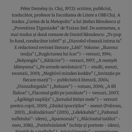
Péter Demény (n. Cluj, 1972): scriitor, publicist,
traducător, profesor la Facultatea de Litere a UBB Cluj. A
tradus „Cartea de la Metopolis” a lui Ștefan Bănulescu și
„Povestirea Țiganiadei” de Traian Ștef. De asemenea, a
mai tradus și două romane de Daniel Bănulescu: „Te pup
în fund, conducător iubit!” și „Diavolul vînează inima ta”.
E redactorul revistei literare „Látó”. Volume: „Ikarosz
imája” („Rugăciunea lui Icar”) – versuri, 1994;
„Bolyongás” („Rătăcire”) – versuri, 1997; „A menyét
lábnyoma” („Pe urmele nevăstuicii”) – studii, eseuri,
recenzii, 2003; „Meghívó minden keddre” („Invitaţie pe
fiecare marţi”) – publicistică literară, 2004;
„Visszaforgatás” („Reluare”) – roman, 2006; „A fél
flakon” („Flaconul golit pe jumătate”) – versuri, 2007;
„Ágóbágó naplója” („Jurnalul fetiţei mele”) – versuri
pentru copii, 2009, „Ghidul ipocriților” - eseuri (Polirom,
2013), „Kolindárium” (2015), „Lélekkabát” („Paltonul
sufletului”- idem), „Apamozsár” („Măcinatul tatălui” -
eseu, 2016), „Portrévázlatok” (schițe și portrete - idem),
„Sünödi és a trallalla” („Ariciul lunatic” - povestioare,