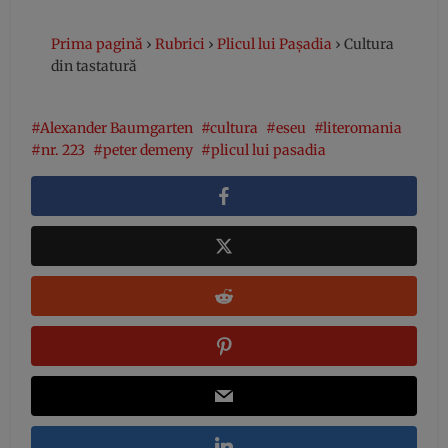
Prima pagină
›
Rubrici
›
Plicul lui Pașadia
›
Cultura
din tastatură
Alexander Baumgarten
cultura
eseu
literomania
nr. 223
peter demeny
plicul lui pasadia