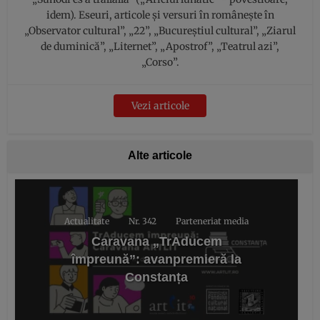
idem). Eseuri, articole şi versuri în româneşte în
„Observator cultural”, „22”, „Bucureştiul cultural”, „Ziarul
de duminică”, „Liternet”, „Apostrof”, „Teatrul azi”,
„Corso”.
Vezi articole
Alte articole
Actualitate
Nr. 342
Parteneriat media
Caravana „TrAducem
împreună”: avanpremieră la
Constanța