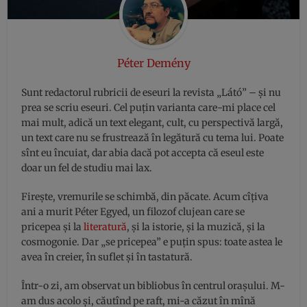
Péter Demény
Sunt redactorul rubricii de eseuri la revista „Látó” – și nu
prea se scriu eseuri. Cel puțin varianta care-mi place cel
mai mult, adică un text elegant, cult, cu perspectivă largă,
un text care nu se frustrează în legătură cu tema lui. Poate
sînt eu încuiat, dar abia dacă pot accepta că eseul este
doar un fel de studiu mai lax.
Firește, vremurile se schimbă, din păcate. Acum cîțiva
ani a murit Péter Egyed, un filozof clujean care se
pricepea și la
literatură
, și la istorie, și la muzică, și la
cosmogonie. Dar „se pricepea” e puțin spus: toate astea le
avea în creier, în suflet și în tastatură.
Într-o zi, am observat un bibliobus în centrul orașului. M-
am dus acolo și, căutînd pe raft, mi-a căzut în mînă