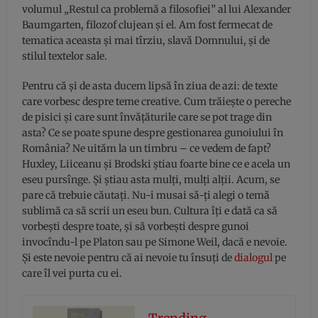
volumul „Restul ca problemă a filosofiei” al lui Alexander
Baumgarten, filozof clujean și el. Am fost fermecat de
tematica aceasta și mai tîrziu, slavă Domnului, și de
stilul textelor sale.
Pentru că și de asta ducem lipsă în ziua de azi: de texte
care vorbesc despre teme creative. Cum trăiește o pereche
de pisici și care sunt învățăturile care se pot trage din
asta? Ce se poate spune despre gestionarea gunoiului în
România? Ne uităm la un timbru – ce vedem de fapt?
Huxley, Liiceanu și Brodski știau foarte bine ce e acela un
eseu pursînge. Și știau asta mulți, mulți alții. Acum, se
pare că trebuie căutați. Nu-i musai să-ți alegi o temă
sublimă ca să scrii un eseu bun. Cultura îți e dată ca să
vorbești despre toate, și să vorbești despre gunoi
invocîndu-l pe Platon sau pe Simone Weil, dacă e nevoie.
Și este nevoie pentru că ai nevoie tu însuți de
dialogul
pe
care îl vei purta cu ei.