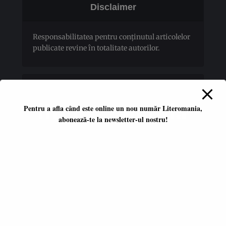
Disclaimer
Responsabilitatea pentru conţinutul articolelor
publicate revine în totalitate autorilor.
Pentru a afla când este online un nou număr Literomania,
abonează-te la newsletter-ul nostru!
Platformă literară independentă
ISSN 2668-7402
ISSN-L 2668-7402
Editori coordonatori:
Adina Dinițoiu
Raul Popescu
Data apariţiei primului număr: