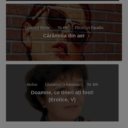
Canonul literar
Nr. 68
Plicul lui Pașadia
Cărămida din aer
Atelier
Literatura la feminin
Nr. 108
Doamne, ce tineri ați fost!
(Erotice, V)