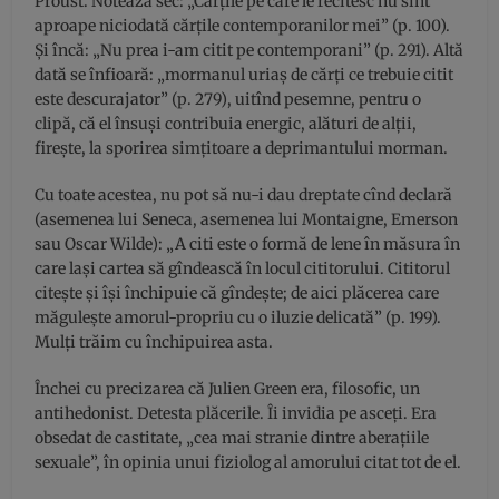
Proust. Notează sec: „Cărțile pe care le recitesc nu sînt
aproape niciodată cărțile contemporanilor mei” (p. 100).
Și încă: „Nu prea i-am citit pe contemporani” (p. 291). Altă
dată se înfioară: „mormanul uriaș de cărți ce trebuie citit
este descurajator” (p. 279), uitînd pesemne, pentru o
clipă, că el însuși contribuia energic, alături de alții,
firește, la sporirea simțitoare a deprimantului morman.
Cu toate acestea, nu pot să nu-i dau dreptate cînd declară
(asemenea lui Seneca, asemenea lui Montaigne, Emerson
sau Oscar Wilde): „A citi este o formă de lene în măsura în
care lași cartea să gîndească în locul cititorului. Cititorul
citește și își închipuie că gîndește; de aici plăcerea care
măgulește amorul-propriu cu o iluzie delicată” (p. 199).
Mulți trăim cu închipuirea asta.
Închei cu precizarea că Julien Green era, filosofic, un
antihedonist. Detesta plăcerile. Îi invidia pe asceți. Era
obsedat de castitate, „cea mai stranie dintre aberațiile
sexuale”, în opinia unui fiziolog al amorului citat tot de el.