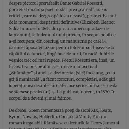
despre pictorul prerafaelit Dante Gabriel Rossetti,
portretist modic și poet modic, prea „carnal”, au zis
criticii, care își dezgroapă fosta nevastă, peste cîțiva ani
de la momentul despărțirii definitive (Elizabeth Eleanor
Siddal murise în 1862, din pricina unei supradoze de
laudanum), la îndemnul unui prieten, în scopul nobil de
a-și recupera, din coșciug, un manuscris pe care i-l
dăruise răposatei Lizzie pentru totdeauna: îl așezase la
căpătîiul defunctei, lîngă buclele aurii, în raclă. Iubirile
veșnice trec cel mai repede. Poetul Rossetti era, însă, un
fricos. L-a pus pe altul să-i ridice manuscrisul
„vătămător” și apoi l-a dezinfectat (sic!) îndelung, „cu o
grijă maniacală”, a făcut corecturi, completări, adăugiri
(operațiunea dezinfectării afectase serios hîrtia, cerneala
se ștersese pe alocuri), și l-a publicat inocent, în 1870, în
scopul de a deveni și mai faimos.
De obicei, Green comentează poeți de secol XIX, Keats,
Byron, Novalis, Hölderlin. Consideră Vanity Fair un
roman inegalabil. Rămăsese cu lecturile la Henry James și