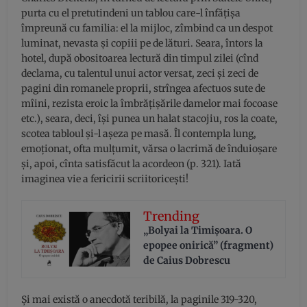
purta cu el pretutindeni un tablou care-l înfățișa
împreună cu familia: el la mijloc, zîmbind ca un despot
luminat, nevasta și copiii pe de lături. Seara, întors la
hotel, după obositoarea lectură din timpul zilei (cînd
declama, cu talentul unui actor versat, zeci și zeci de
pagini din romanele proprii, strîngea afectuos sute de
mîini, rezista eroic la îmbrățișările damelor mai focoase
etc.), seara, deci, își punea un halat stacojiu, ros la coate,
scotea tabloul și-l așeza pe masă. Îl contempla lung,
emoționat, ofta mulțumit, vărsa o lacrimă de înduioșare
și, apoi, cînta satisfăcut la acordeon (p. 321). Iată
imaginea vie a fericirii scriitoricești!
Trending
„Bolyai la Timișoara. O
epopee onirică” (fragment)
de Caius Dobrescu
Și mai există o anecdotă teribilă, la paginile 319-320,