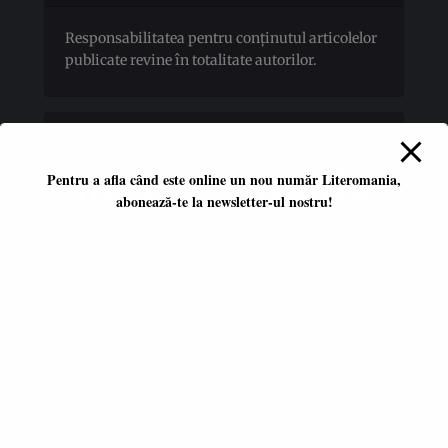
Responsabilitatea pentru conţinutul articolelor
publicate revine în totalitate autorilor.
Pentru a afla când este online un nou număr Literomania,
abonează-te la newsletter-ul nostru!
Platformă literară independentă
ISSN 2668-7402
ISSN-L 2668-7402
Editori coordonatori:
Adina Dinițoiu
Raul Popescu
Data apariţiei primului număr:
ianuarie 2017