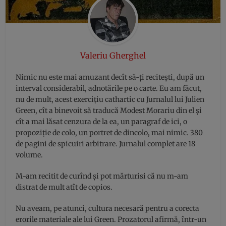
Valeriu Gherghel
Nimic nu este mai amuzant decît să-ți recitești, după un
interval considerabil, adnotările pe o carte. Eu am făcut,
nu de mult, acest exercițiu cathartic cu Jurnalul lui Julien
Green, cît a binevoit să traducă Modest Morariu din el și
cît a mai lăsat cenzura de la ea, un paragraf de ici, o
propoziție de colo, un portret de dincolo, mai nimic. 380
de pagini de spicuiri arbitrare. Jurnalul complet are 18
volume.
M-am recitit de curînd și pot mărturisi că nu m-am
distrat de mult atît de copios.
Nu aveam, pe atunci, cultura necesară pentru a corecta
erorile materiale ale lui Green. Prozatorul afirmă, într-un