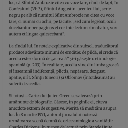
loc, că Sfîntul Ambrozie citea cu voce tare, cînd, de fapt, în
Confesiuni (VI: 3), Sfîntul Augustin, ucenicul lui, scrie
negru pe alb că numitul Sfînt Ambrozie nu citea cu voce
tare, ci numai cu ochii, pe tăcute: „sed cum legebat, oculi
ducebantur per paginas et cor intellectum rimabatur, vox
autem et lingua quiescebant”.
La rîndul lui, în notele explicative din subsol, traducătorul
produce adevărate minuni de erudiție: de pildă, el crede că
acedia este o formă de „acreală” și-i găsește o etimologie
spaniolă (p. 203). În realitate, acedia vine din limba greacă
și înseamnă indiferență, plictis, nepăsare, dezgust,
apatie, urît. Sfinții (uneori) și Oblomov (întotdeauna) au
suferit de acedia.
Și totuși… Cartea lui Julien Green se salvează prin
amănunte de biografie. Găsesc, în paginile ei, cîteva
anecdote extrem de sugestive. Merită să medităm asupra
lor. În 8 martie 1971, autorul jurnalului notează
următoarea scenă demnă de orice antologie a vanității:
Charles Dickens, în turneu de lectură prin Statele Unite,