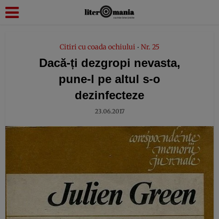
modal-check
Citiri cu coada ochiului
Nr. 25
•
Dacă-ți dezgropi nevasta,
pune-l pe altul s-o
dezinfecteze
23.06.2017