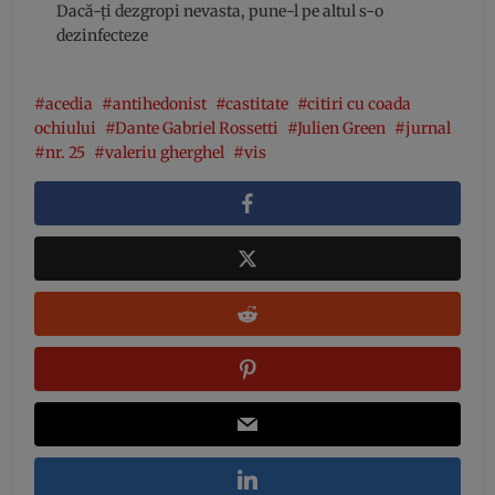
Dacă-ți dezgropi nevasta, pune-l pe altul s-o
dezinfecteze
acedia
antihedonist
castitate
citiri cu coada
ochiului
Dante Gabriel Rossetti
Julien Green
jurnal
nr. 25
valeriu gherghel
vis