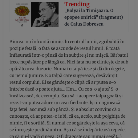
Trending
„Bolyai la Timișoara. O
epopee onirică” (fragment)
de Caius Dobrescu
Aiurea, nu înfruntă nimic. În centrul lumii, zgribulită în
poziție fetală, o fată se ascunde de restul lumii. E toată
înfășurată într-o pînză de in subțire și nu mișcă. Bărbatul
trece nepăsător pe lângă ea. Nici fata nu se clintește de sub
apărătoarea iluzorie. Numai o talpă iese și dă din degete,
cu nemulțumire. E o talpă care sugerează, desăvârșit,
restul corpului. El se gândește o clipă că ar putea s-o
întrebe dacă o poate ajuta… Hm… Cu ce s-o ajute? S-o
încălzească, de exemplu. Sau să-i acopere talpa goală și
rece. I-ar putea aduce un ceai fierbinte. Își imaginează
fața fetei, ascunsă sub pânză. Și e absolut convins că o
cunoaște, că ar putea-o iubi, că ea, acolo, sub pojghița de
nimic, îi e sortită. Și numai ce se gândește la așa ceva, că
se înroșește pe dinăuntru. Așa că se îndepărtează repede,
ca să nu-l vadă cineva. O fi dragoste sau numai sex? (…)