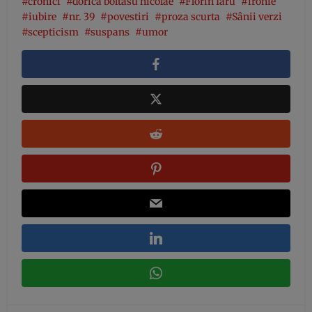
cronici
dorica boltasu nicolae
Florin Iaru
ironie
iubire
nr. 39
povestiri
proza scurta
Sânii verzi
scepticism
suspans
umor