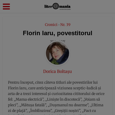
modal-check
Cronici
Nr. 39
•
Florin Iaru, povestitorul
29.09.2017
Dorica Boltașu
Pentru început, citez câteva titluri ale povestirilor lui
Florin Iaru, care anticipează viziunea sceptic-ludică și
arta de a trezi interesul și curiozitatea cititorului de orice
fel: „Mama electrică”, „Liniște în discotecă”, „Voiam să
pleci”, „Mătușa fatală”, „Dușmanul nu doarme”, „Ultima
zi de plajă”, „Îmblînzirea”, „Greșiții noștri”, „Pact cu