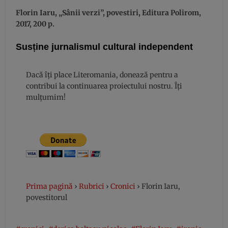
Florin Iaru, „Sânii verzi”, povestiri, Editura Polirom,
2017, 200 p.
Susține jurnalismul cultural independent
Dacă îți place Literomania, donează pentru a
contribui la continuarea proiectului nostru. Îți
mulțumim!
Prima pagină
›
Rubrici
›
Cronici
›
Florin Iaru,
povestitorul