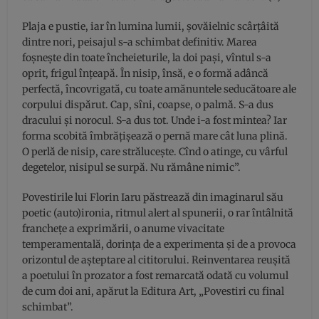
Plaja e pustie, iar în lumina lumii, șovăielnic scârțâită
dintre nori, peisajul s-a schimbat definitiv. Marea
foșnește din toate încheieturile, la doi pași, vîntul s-a
oprit, frigul înțeapă. În nisip, însă, e o formă adâncă
perfectă, încovrigată, cu toate amănuntele seducătoare ale
corpului dispărut. Cap, sîni, coapse, o palmă. S-a dus
dracului și norocul. S-a dus tot. Unde i-a fost mintea? Iar
forma scobită îmbrățișează o pernă mare cât luna plină.
O perlă de nisip, care strălucește. Cînd o atinge, cu vârful
degetelor, nisipul se surpă. Nu rămâne nimic”.
Povestirile lui Florin Iaru păstrează din imaginarul său
poetic (auto)ironia, ritmul alert al spunerii, o rar întâlnită
franchețe a exprimării, o anume vivacitate
temperamentală, dorința de a experimenta și de a provoca
orizontul de așteptare al cititorului. Reinventarea reușită
a poetului în prozator a fost remarcată odată cu volumul
de cum doi ani, apărut la Editura Art, „Povestiri cu final
schimbat”.