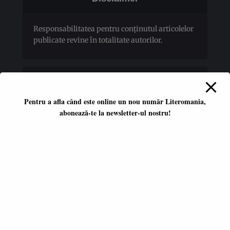
Responsabilitatea pentru conţinutul articolelor
publicate revine în totalitate autorilor.
Pentru a afla când este online un nou număr Literomania,
abonează-te la newsletter-ul nostru!
Platformă literară independentă
ISSN 2668-7402
ISSN-L 2668-7402
Editori coordonatori:
Adina Dinițoiu
Raul Popescu
Data apariţiei primului număr: