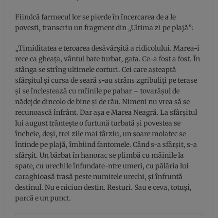
Fiindcă farmecul lor se pierde în încercarea de a le
povesti, transcriu un fragment din „Ultima zi pe plajă”:
„Timiditatea e teroarea desăvârșită a ridicolului. Marea-i
rece ca gheața, vântul bate turbat, gata. Ce-a fost a fost. În
stânga se strîng ultimele corturi. Cei care așteaptă
sfârșitul și cursa de seară s-au strâns zgribuliți pe terase
și se încleștează cu mîinile pe pahar – tovarășul de
nădejde dincolo de bine și de rău. Nimeni nu vrea să se
recunoască înfrânt. Dar așa e Marea Neagră. La sfârșitul
lui august trântește o furtună turbată și povestea se
încheie, deși, trei zile mai târziu, un soare molatec se
întinde pe plajă, îmbiind fantomele. Când s-a sfârșit, s-a
sfârșit. Un bărbat în hanorac se plimbă cu mâinile la
spate, cu urechile înfundate-ntre umeri, cu pălăria lui
caraghioasă trasă peste numitele urechi, și înfruntă
destinul. Nu e niciun destin. Resturi. Sau e ceva, totuși,
parcă e un punct.