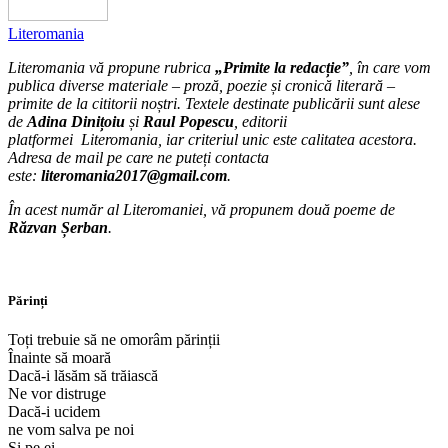
Literomania
Literomania
vă propune rubrica
„Primite la redacție”
, în care vom
publica diverse materiale – proză, poezie și cronică literară –
primite de la cititorii noștri. Textele destinate publicării sunt alese
de
Adina Dinițoiu
și
Raul Popescu
, editorii
platformei
Literomania
, iar criteriul unic este calitatea acestora.
Adresa de mail pe care ne puteți contacta
este:
literomania2017@gmail.com
.
În acest număr al Literomaniei, vă propunem două poeme de
Răzvan Șerban
.
Părinți
Toți trebuie să ne omorâm părinții
Înainte să moară
Dacă-i lăsăm să trăiască
Ne vor distruge
Dacă-i ucidem
ne vom salva pe noi
Și pe ei