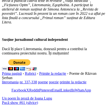
trecut a publicat câteva texte în revistele „Viața Medicală”,
„Ficțiunea Optm”, Literomania, Egophobia. A participat la
atelierul de roman susținut de Simona Antonescu la „Revista de
povestiri”. Lucrează în prezent la un roman care în 2022 s-a aflat pe
lista finală a concursului „Primul roman” susținut de Editura
Litera.
Susține jurnalismul cultural independent
Dacă îți place Literomania, donează pentru a contribui la
continuarea proiectului nostru. Îți mulțumim!
Prima pagină
›
Rubrici
›
Primite la redacție
›
Poeme de Răzvan
Șerban
literomania
nr. 337-338
poeme
poezie
primite la redactie
Facebook
X
Reddit
Pinterest
Email
LinkedIn
WhatsApp
Un poem în proză de Ioana Lupu
Pucă show #61 (silvice)