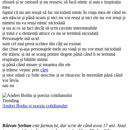
zboară și se omoară și nu reușesc să facă nimic și asta e inspirația
mea
faptul că nu am reușit să fac niciodată nimic în viața mea de când m-
am născut și până acum și nici nu voi reuși și nici ele nu vor reuși și
nimeni nu va reuși nimic niciodată
și nu ai ce sa faci decât să scrii cuvinte interminabile
și totul e o demență atroce ce nu se termină niciodată
Personajele mă ucid
sunt cel mai prost scriitor din câți au existat
dar chiar și-așa personajele mele au viață și nu vor muri niciodată
ele trăiesc și mi se scurg printre degete până când li se termină
respirația și bătăile inimii
și până când moare și moartea din ele
și trăiesc veșnic prin
cărți
și mor odată cu foile nescrise și se răsucesc în mormânt până când
vor învia
sau nu
Trending
Andrei Bodiu şi poezia cotidianului
Răzvan Șerban
este farmacist, dar scrie de când avea 17 ani. Anul