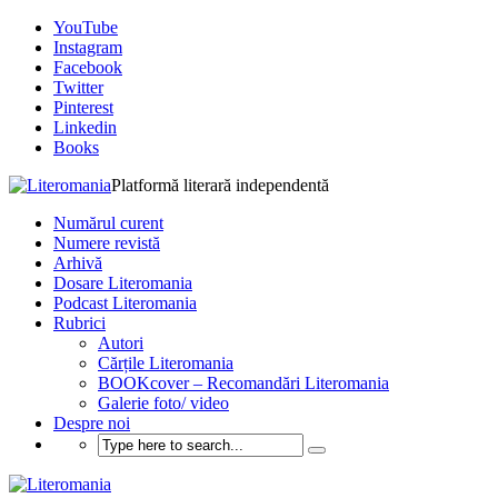
YouTube
Instagram
Facebook
Twitter
Pinterest
Linkedin
Books
Platformă literară independentă
Numărul curent
Numere revistă
Arhivă
Dosare Literomania
Podcast Literomania
Rubrici
Autori
Cărțile Literomania
BOOKcover – Recomandări Literomania
Galerie foto/ video
Despre noi