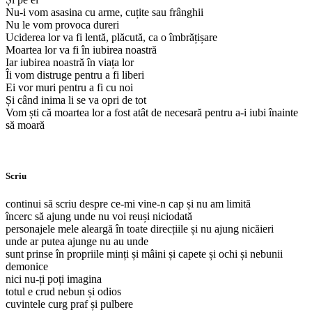
Nu-i vom asasina cu arme, cuțite sau frânghii
Nu le vom provoca dureri
Uciderea lor va fi lentă, plăcută, ca o îmbrățișare
Moartea lor va fi în iubirea noastră
Iar iubirea noastră în viața lor
Îi vom distruge pentru a fi liberi
Ei vor muri pentru a fi cu noi
Și când inima li se va opri de tot
Vom ști că moartea lor a fost atât de necesară pentru a-i iubi înainte
să moară
Scriu
continui să scriu despre ce-mi vine-n cap și nu am limită
încerc să ajung unde nu voi reuși niciodată
personajele mele aleargă în toate direcțiile și nu ajung nicăieri
unde ar putea ajunge nu au unde
sunt prinse în propriile minți și mâini și capete și ochi și nebunii
demonice
nici nu-ți poți imagina
totul e crud nebun și odios
cuvintele curg praf și pulbere