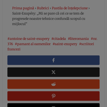
Prima pagină
›
Rubrici
›
Pastila de înțelepciune
›
Saint-Exupéry: „Mi se pare că cei ce se tem de
progresele noastre tehnice confundă scopul cu
mijlocul”
antoine de saint-exupery
citadela
literomania
nr.
376
pamant al oamenilor
saint-exupery
scriitori
francezi