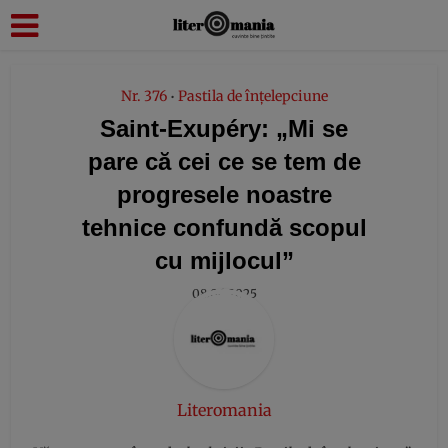
modal-check
Nr. 376
Pastila de înțelepciune
•
Saint-Exupéry: „Mi se
pare că cei ce se tem de
progresele noastre
tehnice confundă scopul
cu mijlocul”
08.06.2025
Literomania