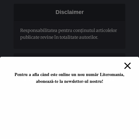
Disclaimer
Responsabilitatea pentru conţinutul articolelor
publicate revine în totalitate autorilor.
Pentru a afla când este online un nou număr Literomania,
abonează-te la newsletter-ul nostru!
Platformă literară independentă
ISSN 2668-7402
ISSN-L 2668-7402
Editori coordonatori:
Adina Dinițoiu
Raul Popescu