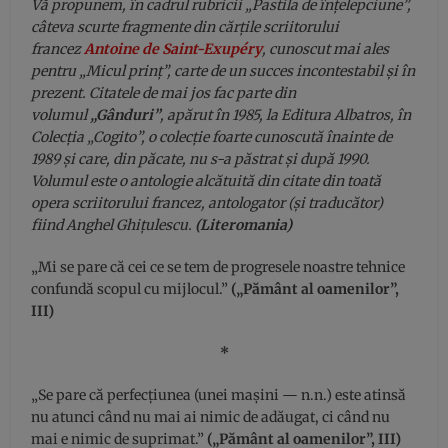
Vă propunem, în cadrul rubricii „Pastila de înțelepciune”,
câteva scurte fragmente din cărțile scriitorului
francez
Antoine de Saint-Exupéry
, cunoscut mai ales
pentru „Micul prinț”, carte de un succes incontestabil și în
prezent. Citatele de mai jos fac parte din
volumul
„Gânduri”
, apărut în 1985, la Editura Albatros, în
Colecția „Cogito”, o colecție foarte cunoscută înainte de
1989 și care, din păcate, nu s-a păstrat și după 1990.
Volumul este o antologie alcătuită din citate din toată
opera scriitorului francez, antologator (și traducător)
fiind Anghel Ghițulescu.
(Literomania)
„Mi se pare că cei ce se tem de progresele noastre tehnice
confundă scopul cu mijlocul.”
(„Pământ al oamenilor”,
III)
*
„Se pare că perfecțiunea (unei mașini — n.n.) este atinsă
nu atunci când nu mai ai nimic de adăugat, ci când nu
mai e nimic de suprimat.”
(„Pământ al oamenilor”, III)