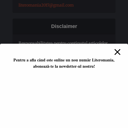
literomania2017@gmail.com
Disclaimer
Responsabilitatea pentru conţinutul articolelor
publicate revine în totalitate autorilor.
Pentru a afla când este online un nou număr Literomania,
abonează-te la newsletter-ul nostru!
Platformă literară independentă
ISSN 2668-7402
ISSN-L 2668-7402
Editori coordonatori:
Adina Dinițoiu
Raul Popescu
Data apariţiei primului număr: