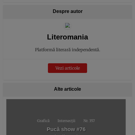
Despre autor
Literomania
Platformă literară independentă.
Vezi articole
Alte articole
Grafică
Intersecții
Nr. 357
Pucă show #76