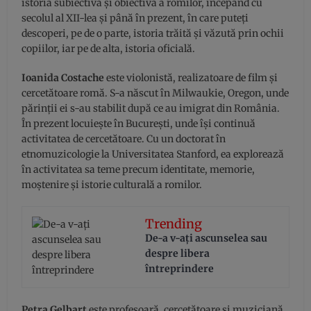
istoria subiectivă și obiectivă a romilor, începând cu
secolul al XII-lea și până în prezent, în care puteți
descoperi, pe de o parte, istoria trăită și văzută prin ochii
copiilor, iar pe de alta, istoria oficială.
Ioanida Costache
este violonistă, realizatoare de film și
cercetătoare romă. S-a născut în Milwaukie, Oregon, unde
părinții ei s-au stabilit după ce au imigrat din România.
În prezent locuiește în București, unde își continuă
activitatea de cercetătoare. Cu un doctorat în
etnomuzicologie la Universitatea Stanford, ea explorează
în activitatea sa teme precum identitate, memorie,
moștenire și istorie culturală a romilor.
Trending
De-a v-aţi ascunselea sau
despre libera
întreprindere
Petra Gelbart
este profesoară, cercetătoare și muziciană