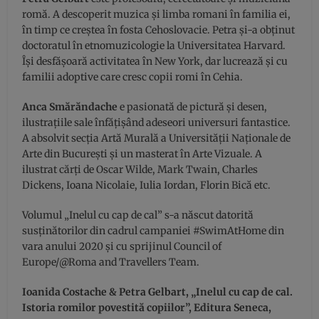
romă. A descoperit muzica și limba romani în familia ei,
în timp ce creștea în fosta Cehoslovacie. Petra și-a obținut
doctoratul în etnomuzicologie la Universitatea Harvard.
Își desfășoară activitatea în New York, dar lucrează și cu
familii adoptive care cresc copii romi în Cehia.
Anca Smărăndache
e pasionată de pictură și desen,
ilustrațiile sale înfățișând adeseori universuri fantastice.
A absolvit secția Artă Murală a Universității Naționale de
Arte din București și un masterat în Arte Vizuale. A
ilustrat cărți de Oscar Wilde, Mark Twain, Charles
Dickens, Ioana Nicolaie, Iulia Iordan, Florin Bică etc.
Volumul „Inelul cu cap de cal” s-a născut datorită
susținătorilor din cadrul campaniei #SwimAtHome din
vara anului 2020 și cu sprijinul Council of
Europe/@Roma and Travellers Team.
Ioanida Costache
&
Petra Gelbart, „Inelul cu cap de cal.
Istoria romilor povestită copiilor”, Editura Seneca,