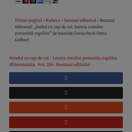
Prima pagină
›
Rubrici
›
Semnal editorial
›
Semnal
editorial: „Inelul cu cap de cal. Istoria romilor
povestită copiilor” de Ioanida Costache & Petra
Gelbart
inelul cu cap de cal - istoria romilor povestita copiilor
literomania
nr. 236
semnal editorial