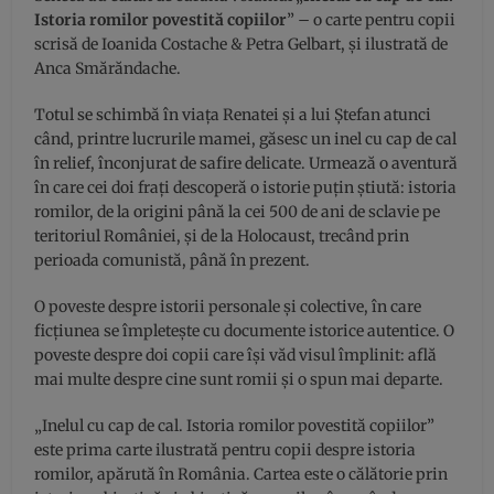
Istoria romilor povestită copiilor
” – o carte pentru copii
scrisă de Ioanida Costache & Petra Gelbart, și ilustrată de
Anca Smărăndache.
Totul se schimbă în viața Renatei și a lui Ștefan atunci
când, printre lucrurile mamei, găsesc un inel cu cap de cal
în relief, înconjurat de safire delicate. Urmează o aventură
în care cei doi frați descoperă o istorie puțin știută: istoria
romilor, de la origini până la cei 500 de ani de sclavie pe
teritoriul României, și de la Holocaust, trecând prin
perioada comunistă, până în prezent.
O poveste despre istorii personale și colective, în care
ficțiunea se împletește cu documente istorice autentice. O
poveste despre doi copii care își văd visul împlinit: află
mai multe despre cine sunt romii și o spun mai departe.
„Inelul cu cap de cal. Istoria romilor povestită copiilor”
este prima carte ilustrată pentru copii despre istoria
romilor, apărută în România. Cartea este o călătorie prin