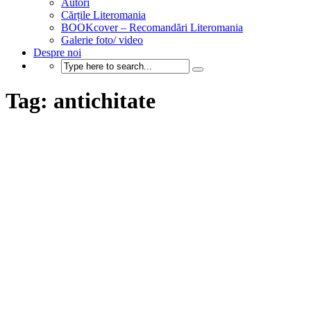
Autori
Cărțile Literomania
BOOKcover – Recomandări Literomania
Galerie foto/ video
Despre noi
Tag: antichitate