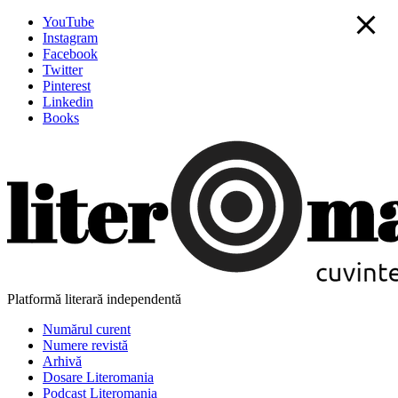
YouTube
Instagram
Facebook
Twitter
Pinterest
Linkedin
Books
Platformă literară independentă
Numărul curent
Numere revistă
Arhivă
Dosare Literomania
Podcast Literomania