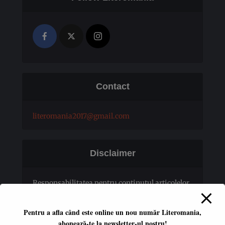
Contact
literomania2017@gmail.com
Disclaimer
Responsabilitatea pentru conţinutul articolelor
publicate revine în totalitate autorilor.
Pentru a afla când este online un nou număr Literomania,
abonează-te la newsletter-ul nostru!