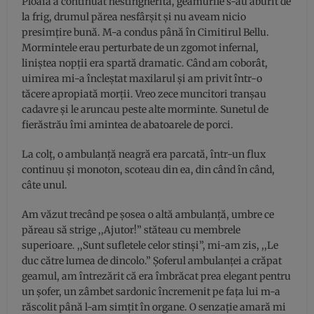
Ploaia a continuat nestingherită, geamurile s-au aburit de
la frig, drumul părea nesfârșit și nu aveam nicio
presimțire bună. M-a condus până în Cimitirul Bellu.
Mormintele erau perturbate de un zgomot infernal,
liniștea nopții era spartă dramatic. Când am coborât,
uimirea mi-a încleștat maxilarul și am privit într-o
tăcere apropiată morții. Vreo zece muncitori tranșau
cadavre și le aruncau peste alte morminte. Sunetul de
fierăstrău îmi amintea de abatoarele de porci.
La colț, o ambulanță neagră era parcată, într-un flux
continuu și monoton, scoteau din ea, din când în când,
câte unul.
Am văzut trecând pe șosea o altă ambulanță, umbre ce
păreau să strige ,,Ajutor!” stăteau cu membrele
superioare. ,,Sunt sufletele celor stinși”, mi-am zis, ,,Le
duc către lumea de dincolo.” Șoferul ambulanței a crăpat
geamul, am întrezărit că era îmbrăcat prea elegant pentru
un șofer, un zâmbet sardonic încremenit pe fața lui m-a
răscolit până l-am simțit în organe. O senzație amară mi