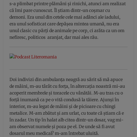
s-a plimbat printre plămâni și rinichi, atunci am realizat
că îmi pare cunoscut. Îl știam dintr-un coșmar cu
demoni. Era unul din cetele cele mai adânci ale iadului,
era unul sofisticat care depășea mintea umană, nu era
unul clasic cu părți de animale pe corp, ci arăta ca un om
nefiresc, politicos aranjat, dar mai ales rău.
Doi indivizi din ambulanța neagră au sărit să mă apuce
de mâini, m-au târât cu forța, în altercația noastră mi-au
acoperit membrele și toracele cu vânătăi. M-au tras cu o
forță inumană ca pe o vită condusă la tăiere. Ajunși în
interior, m-au legat de mâini și de picioare cu chingi
metalice. M-am zbătut și am urlat, cu toate că știam că e
în zadar. Un tip în halat alb citea dintr-un dosar, vag mi-
am observat numele și poza pe el. De unde să fi avut
dosarul meu medical? m-am întrebat uluită.