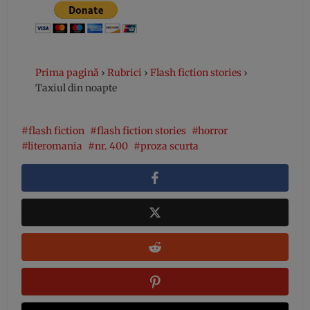
Prima pagină
›
Rubrici
›
Flash fiction stories
›
Taxiul din noapte
flash fiction
flash fiction stories
horror
literomania
nr. 400
proza scurta