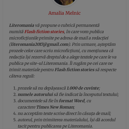
Amalia Melnic
Literomania
vă propune o rubrică permanentă
numită
Flash fiction stories
, în care vom publica
microficțiunile primite pe adresa de mail a redacției
(
literomania2017@gmail.com
).
Prin urmare, așteptăm
prozele celor care scriu microficțiuni, cu mențiunea că
redacția își rezervă dreptul de a alege textele pe care le va
publica pe site-ul Literomania. Îi rugăm pe cei care ne
trimit materiale pentru
Flash fiction stories
să respecte
câteva reguli:
prozele să nu depășească
1.000 de cuvinte
;
numele autorului
să fie indicat la începutul textului;
documentele să fie în
format Word
, cu
caractere
Times New Roman
;
nu acceptăm texte scrise direct în căsuța de mail;
autorul, prin trimiterea materialului, își dă acordul
tacit pentru publicarea pe Literomania.