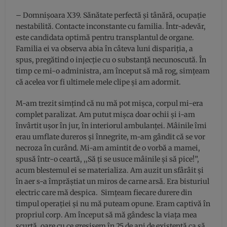
– Domnișoara X39. Sănătate perfectă și tânără, ocupație
nestabilită. Contacte inconstante cu familia. Într-adevăr,
este candidata optimă pentru transplantul de organe.
Familia ei va observa abia în câteva luni dispariția, a
spus, pregătind o injecție cu o substanță necunoscută. În
timp ce mi-o administra, am început să mă rog, simțeam
că acelea vor fi ultimele mele clipe și am adormit.
M-am trezit simțind că nu mă pot mișca, corpul mi-era
complet paralizat. Am putut mișca doar ochii și i-am
învârtit ușor în jur, în interiorul ambulanței. Mâinile îmi
erau umflate dureros și înnegrite, m-am gândit că se vor
necroza în curând. Mi-am amintit de o vorbă a mamei,
spusă într-o ceartă, ,,Să ți se usuce mâinile și să pice!”,
acum blestemul ei se materializa. Am auzit un sfârâit și
în aer s-a împrăștiat un miros de carne arsă. Era bisturiul
electric care mă despica. Simțeam fiecare durere din
timpul operației și nu mă puteam opune. Eram captivă în
propriul corp. Am început să mă gândesc la viața mea
scurtă, oare cu ce greșisem în 25 de ani de existență ca să