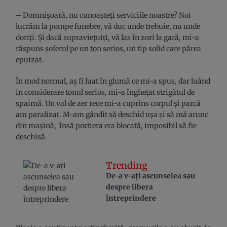
– Domnișoară, nu cunoașteți serviciile noastre? Noi
lucrăm la pompe funebre, vă duc unde trebuie, nu unde
doriți. Și dacă supraviețuiți, vă las în zori la gară, mi-a
răspuns șoferul pe un ton serios, un tip solid care părea
epuizat.
În mod normal, aș fi luat în glumă ce mi-a spus, dar luând
in considerare tonul serios, mi-a înghețat strigătul de
spaimă. Un val de aer rece mi-a cuprins corpul și parcă
am paralizat. M-am gândit să deschid ușa și să mă arunc
din mașină, însă portiera era blocată, imposibil să fie
deschisă.
Trending
De-a v-aţi ascunselea sau
despre libera
întreprindere