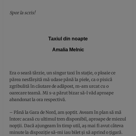
Spor la scris!
Taxiul din noapte
Amalia Melnic
Era o seară târzie, un singur taxi în stație, o ploaie ce
părea nesfârșită mă udase până la piele, ca o pisică
zgribulită în căutare de adăpost, m-am urcat cu o
oarecare teamă. Mi s-a părut bizar să-l văd aproape
abandonat la ora respectivă.
– Până la Gara de Nord, am șoptit. Aveam în plan să mă
întorc acasă cu ultimul tren disponibil, aproape de miezul
nopții. Dacă ajungeam în timp util, aș mai fi avut câteva
minute la dispoziție să-mi iau bilet și să aprind o țigară.