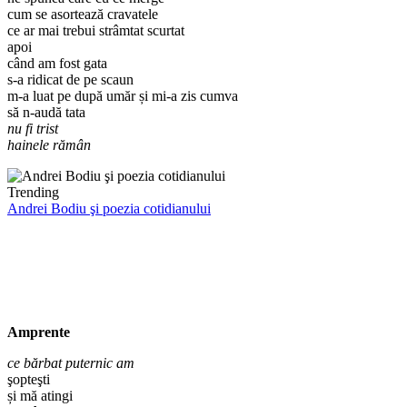
cum se asortează cravatele
ce ar mai trebui strâmtat scurtat
apoi
când am fost gata
s-a ridicat de pe scaun
m-a luat pe după umăr și mi-a zis cumva
să n-audă tata
nu fi trist
hainele rămân
Trending
Andrei Bodiu şi poezia cotidianului
Amprente
ce bărbat puternic am
şopteşti
și mă atingi