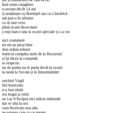
însă eram caraghios
n-aveam decât 14 ani
și semănam cu Burdujel sau cu Lăscărică
am pus-o în șifonier
ca să mai cresc
până m-am făcut mare
a mai luat-o tata la ocazii speciale și s-a ros
nici costumele
nu mi-au picat bine
deși arătau trăsnet
bunicul cumpăra stofe de la București
și își făcea la comandă
se respecta
iar de purtat nu le purta decât la ocazii
la nunți la Sovata și la înmormântări
unchiul Virgil
fiul bunicului
n-a luat nimic
era bogat şi solid
nu l-ar fi încăput nici măcar mănușile
dar se uita la noi
cum încercam una alta
ne spunea care cu ce merge