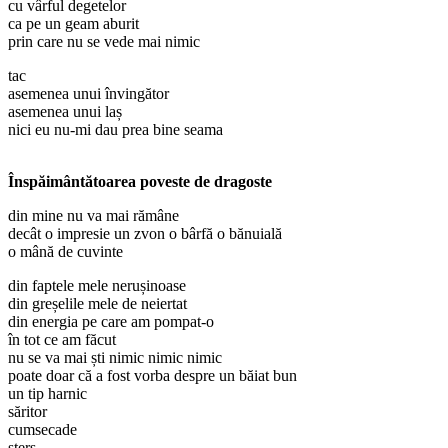
cu vârful degetelor
ca pe un geam aburit
prin care nu se vede mai nimic
tac
asemenea unui învingător
asemenea unui laș
nici eu nu-mi dau prea bine seama
Înspăimântătoarea poveste de dragoste
din mine nu va mai rămâne
decât o impresie un zvon o bârfă o bănuială
o mână de cuvinte
din faptele mele nerușinoase
din greșelile mele de neiertat
din energia pe care am pompat-o
în tot ce am făcut
nu se va mai ști nimic nimic nimic
poate doar că a fost vorba despre un băiat bun
un tip harnic
săritor
cumsecade
șters