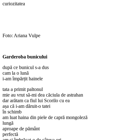
curiozitatea
Foto: Ariana Vulpe
Garderoba bunicului
după ce bunicul s-a dus
cam la o lună
i-am împărțit hainele
tata a primit paltonul
mie au vrut să-mi dea căciula de astrahan
dar arătam ca fiul lui Scorilo cu ea
așa că i-am dăruit-o tatei
în schimb
am luat haina din piele de capră mongoleză
lungă
aproape de pământ
perfectă
am și îmbrăcat-o de câteva ori