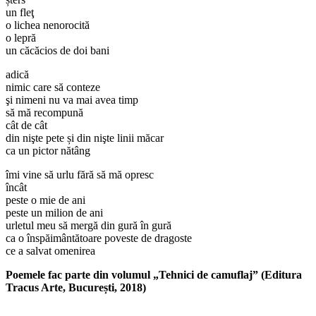
un fleţ
o lichea nenorocită
o lepră
un căcăcios de doi bani
adică
nimic care să conteze
şi nimeni nu va mai avea timp
să mă recompună
cât de cât
din nişte pete și din nişte linii măcar
ca un pictor nătâng
îmi vine să urlu fără să mă opresc
încât
peste o mie de ani
peste un milion de ani
urletul meu să mergă din gură în gură
ca o înspăimântătoare poveste de dragoste
ce a salvat omenirea
Poemele fac parte din volumul „Tehnici de camuflaj” (Editura
Tracus Arte, București, 2018)