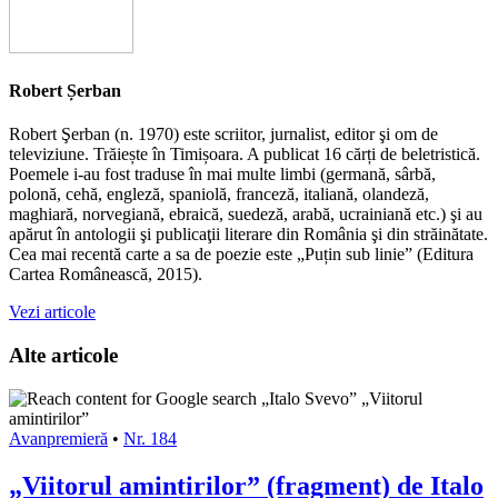
Robert Șerban
Robert Şerban (n. 1970) este scriitor, jurnalist, editor şi om de
televiziune. Trăiește în Timișoara. A publicat 16 cărți de beletristică.
Poemele i-au fost traduse în mai multe limbi (germană, sârbă,
polonă, cehă, engleză, spaniolă, franceză, italiană, olandeză,
maghiară, norvegiană, ebraică, suedeză, arabă, ucrainiană etc.) şi au
apărut în antologii şi publicaţii literare din România şi din străinătate.
Cea mai recentă carte a sa de poezie este „Puțin sub linie” (Editura
Cartea Românească, 2015).
Vezi articole
Alte articole
Avanpremieră
•
Nr. 184
„Viitorul amintirilor” (fragment) de Italo