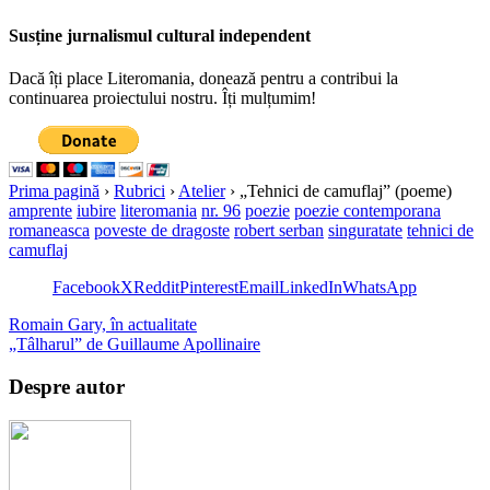
Susține jurnalismul cultural independent
Dacă îți place Literomania, donează pentru a contribui la
continuarea proiectului nostru. Îți mulțumim!
Prima pagină
›
Rubrici
›
Atelier
›
„Tehnici de camuflaj” (poeme)
amprente
iubire
literomania
nr. 96
poezie
poezie contemporana
romaneasca
poveste de dragoste
robert serban
singuratate
tehnici de
camuflaj
Facebook
X
Reddit
Pinterest
Email
LinkedIn
WhatsApp
Romain Gary, în actualitate
„Tâlharul” de Guillaume Apollinaire
Despre autor