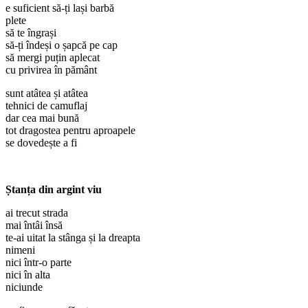
e suficient să-ți lași barbă
plete
să te îngrași
să-ți îndeși o șapcă pe cap
să mergi puțin aplecat
cu privirea în pământ
sunt atâtea și atâtea
tehnici de camuflaj
dar cea mai bună
tot dragostea pentru aproapele
se dovedește a fi
Ștanța din argint viu
ai trecut strada
mai întâi însă
te-ai uitat la stânga și la dreapta
nimeni
nici într-o parte
nici în alta
niciunde