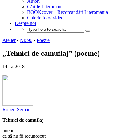
Autori
Cărțile Literomania
BOOKcover – Recomandări Literomania
Galerie foto/ video
Despre noi
Atelier
•
Nr. 96
•
Poezie
„Tehnici de camuflaj” (poeme)
14.12.2018
Robert Șerban
Tehnici de camuflaj
uneori
ca să nu fii recunoscut