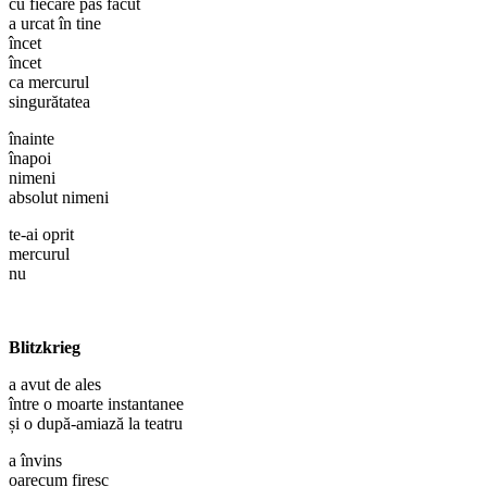
cu fiecare pas făcut
a urcat în tine
încet
încet
ca mercurul
singurătatea
înainte
înapoi
nimeni
absolut nimeni
te-ai oprit
mercurul
nu
Blitzkrieg
a avut de ales
între o moarte instantanee
și o după-amiază la teatru
a învins
oarecum firesc