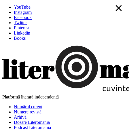
YouTube
Instagram
Facebook
Twitter
Pinterest
Linkedin
Books
Platformă literară independentă
Numărul curent
Numere revistă
Arhivă
Dosare Literomania
Podcast Literomania