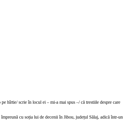
pe hîrtie/ scrie în locul ei – mi-a mai spus –/ că trestiile despre care
împreună cu soția lui de decenii în Jibou, județul Sălaj, adică într-un