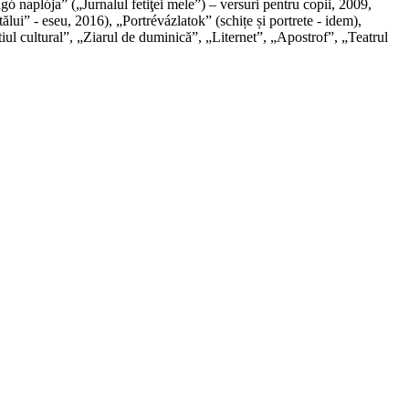
ó naplója” („Jurnalul fetiţei mele”) – versuri pentru copii, 2009,
ui” - eseu, 2016), „Portrévázlatok” (schițe și portrete - idem),
tiul cultural”, „Ziarul de duminică”, „Liternet”, „Apostrof”, „Teatrul