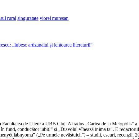
sul rural
singuratate
viorel muresan
scu: „Iubesc artizanalul și lentoarea literaturii”
r la Facultatea de Litere a UBB Cluj. A tradus „Cartea de la Metopolis” a
 fund, conducător iubit!” și „Diavolul vînează inima ta”. E redactorul 
menyét lábnyoma” („Pe urmele nevăstuicii”) – studii, eseuri, recenzii, 