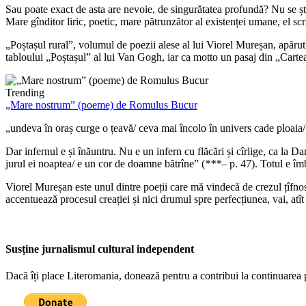
Sau poate exact de asta are nevoie, de singurătatea profundă? Nu se știe
Mare gînditor liric, poetic, mare pătrunzător al existenței umane, el sc
„Poștașul rural”, volumul de poezii alese al lui Viorel Mureșan, apărut
tabloului „Poștașul” al lui Van Gogh, iar ca motto un pasaj din „Cartea 
Trending
„Mare nostrum” (poeme) de Romulus Bucur
„undeva în oraș curge o țeavă/ ceva mai încolo în univers cade ploaia/ ș
Dar infernul e și înăuntru. Nu e un infern cu flăcări și cîrlige, ca la Da
jurul ei noaptea/ e un cor de doamne bătrîne” (
***
– p. 47). Totul e îm
Viorel Mureșan este unul dintre poeții care mă vindecă de crezul țîfnos
accentuează procesul creației și nici drumul spre perfecțiunea, vai, atî
Susține jurnalismul cultural independent
Dacă îți place Literomania, donează pentru a contribui la continuarea 