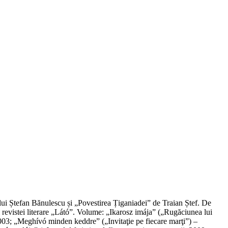
 lui Ștefan Bănulescu și „Povestirea Țiganiadei” de Traian Ștef. De
revistei literare „Látó”. Volume: „Ikarosz imája” („Rugăciunea lui
2003; „Meghívó minden keddre” („Invitaţie pe fiecare marţi”) –