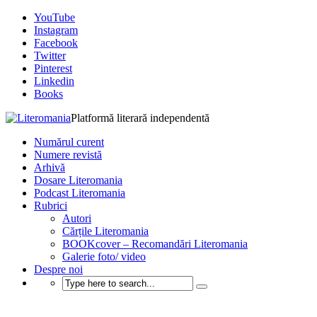
YouTube
Instagram
Facebook
Twitter
Pinterest
Linkedin
Books
Platformă literară independentă
Numărul curent
Numere revistă
Arhivă
Dosare Literomania
Podcast Literomania
Rubrici
Autori
Cărțile Literomania
BOOKcover – Recomandări Literomania
Galerie foto/ video
Despre noi