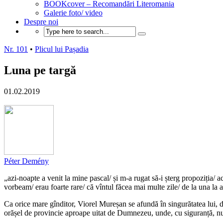
BOOKcover – Recomandări Literomania
Galerie foto/ video
Despre noi
Nr. 101
•
Plicul lui Pașadia
Luna pe targă
01.02.2019
Péter Demény
„azi-noapte a venit la mine pascal/ și m-a rugat să-i șterg propoziția/ ac
vorbeam/ erau foarte rare/ că vîntul făcea mai multe zile/ de la una la a
Ca orice mare gînditor, Viorel Mureșan se afundă în singurătatea lui, de
orășel de provincie aproape uitat de Dumnezeu, unde, cu siguranță, nu 