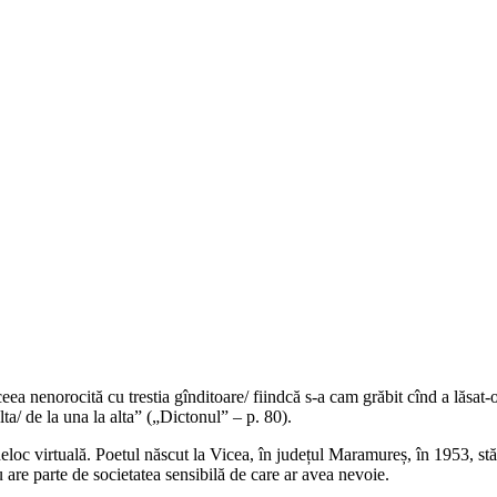
eea nenorocită cu trestia gînditoare/ fiindcă s-a cam grăbit cînd a lăsat-o 
lta/ de la una la alta” („Dictonul” – p. 80).
loc virtuală. Poetul născut la Vicea, în județul Maramureș, în 1953, stă 
are parte de societatea sensibilă de care ar avea nevoie.