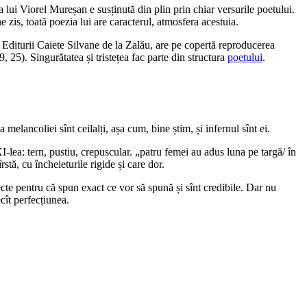
 lui Viorel Mureșan e susținută din plin prin chiar versurile poetului.
 zis, toată poezia lui are caracterul, atmosfera acestuia.
a Editurii Caiete Silvane de la Zalău, are pe copertă reproducerea
 25). Singurătatea și tristețea fac parte din structura
poetului
.
elancoliei sînt ceilalți, așa cum, bine știm, și infernul sînt ei.
XI-lea: tern, pustiu, crepuscular. „patru femei au adus luna pe targă/ în
stă, cu încheieturile rigide și care dor.
cte pentru că spun exact ce vor să spună și sînt credibile. Dar nu
cît perfecțiunea.