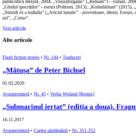
publicistică literară, 2004; „Visszaforgatás” („Reluare”) – roman, 2006
„Ghidul ipocriților” - eseuri (Polirom, 2013), „Kolindárium” (2015), „
„Sünödi és a trallalla” („Ariciul lunatic” - povestioare, idem). Eseuri,
azi”, „Corso”.
Vezi articole
Alte articole
Flash fiction stories
•
Nr. 144
•
Traduceri
„Mătușa” de Peter Bichsel
01.02.2020
Avanpremieră
•
Nr. 45
•
Verba Woland [Remix]
„Submarinul iertat” (ediția a doua). Fragm
16.11.2017
Avanpremieră
•
Cartea săptămânii
•
Nr. 351-352