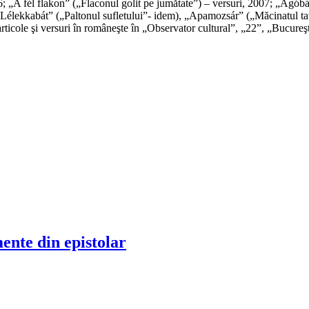
; „A fél flakon” („Flaconul golit pe jumătate”) – versuri, 2007; „Ágóbág
Lélekkabát” („Paltonul sufletului”- idem), „Apamozsár” („Măcinatul tatăl
 articole şi versuri în româneşte în „Observator cultural”, „22”, „Bucureş
ente din epistolar