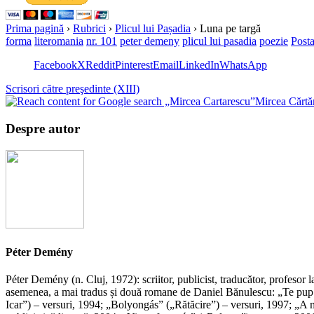
Prima pagină
›
Rubrici
›
Plicul lui Pașadia
›
Luna pe targă
forma
literomania
nr. 101
peter demeny
plicul lui pasadia
poezie
Posta
Facebook
X
Reddit
Pinterest
Email
LinkedIn
WhatsApp
Scrisori către preşedinte (XIII)
Mircea Cărtăre
Despre autor
Péter Demény
Péter Demény (n. Cluj, 1972): scriitor, publicist, traducător, profeso
asemenea, a mai tradus și două romane de Daniel Bănulescu: „Te pup în
Icar”) – versuri, 1994; „Bolyongás” („Rătăcire”) – versuri, 1997; „A 