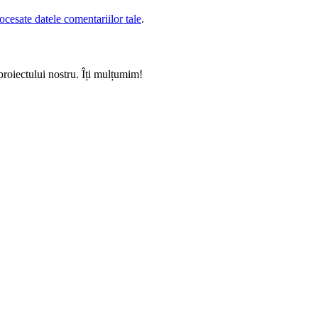
cesate datele comentariilor tale
.
proiectului nostru. Îți mulțumim!