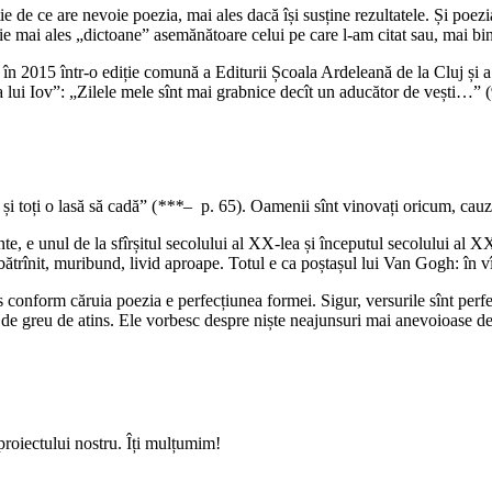
 de ce are nevoie poezia, mai ales dacă își susține rezultatele. Și poezia
rie mai ales „dictoane” asemănătoare celui pe care l-am citat sau, mai bine
 în 2015 într-o ediție comună a Editurii Școala Ardeleană de la Cluj și 
lui Iov”: „Zilele mele sînt mai grabnice decît un aducător de vești…” (9,
i toți o lasă să cadă” (
***
– p. 65). Oamenii sînt vinovați oricum, cauza m
nte, e unul de la sfîrșitul secolului al XX-lea și începutul secolului al X
bătrînit, muribund, livid aproape. Totul e ca poștașul lui Van Gogh: în vîr
 conform căruia poezia e perfecțiunea formei. Sigur, versurile sînt perfe
t de greu de atins. Ele vorbesc despre niște neajunsuri mai anevoioase de
proiectului nostru. Îți mulțumim!