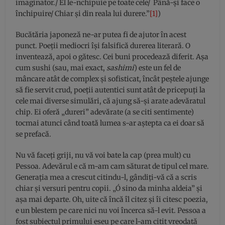
imaginator./ El le-nchipuie pe toate cele/ Până-și face o
închipuire/ Chiar și din reala lui durere.”
[1]
)
Bucătăria japoneză ne-ar putea fi de ajutor în acest
punct. Poeții mediocri își falsifică durerea literară. O
inventează, apoi o gătesc. Cei buni procedează diferit. Așa
cum sushi (sau, mai exact,
sashimi
) este un fel de
mâncare atât de complex și sofisticat, încât peștele ajunge
să fie servit crud, poeții autentici sunt atât de pricepuți la
cele mai diverse simulări, că ajung să-și arate adevăratul
chip. Ei oferă „dureri” adevărate (a se citi sentimente)
tocmai atunci când toată lumea s-ar aștepta ca ei doar să
se prefacă.
Nu vă faceți griji, nu vă voi bate la cap (prea mult) cu
Pessoa. Adevărul e că m-am cam săturat de tipul cel mare.
Generația mea a crescut citindu-l, gândiți-vă că a scris
chiar și versuri pentru copii. „Ó sino da minha aldeia” și
așa mai departe. Oh, uite că încă îl citez și îi citesc poezia,
e un blestem pe care nici nu voi încerca să-l evit. Pessoa a
fost subiectul primului eseu pe care l-am citit vreodată