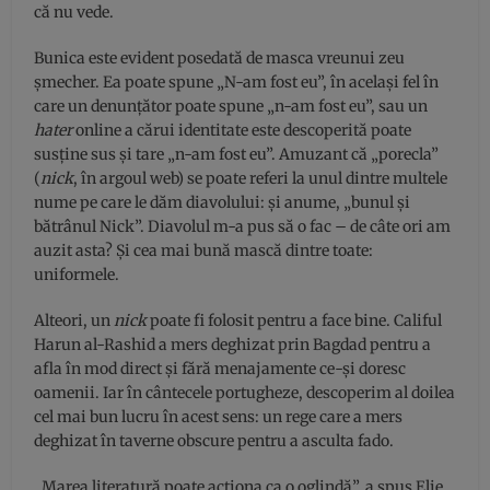
că nu vede.
Bunica este evident posedată de masca vreunui zeu
șmecher. Ea poate spune „N-am fost eu”, în același fel în
care un denunțător poate spune „n-am fost eu”, sau un
hater
online a cărui identitate este descoperită poate
susține sus și tare „n-am fost eu”. Amuzant că „porecla”
(
nick
, în argoul web) se poate referi la unul dintre multele
nume pe care le dăm diavolului: și anume, „bunul și
bătrânul Nick”. Diavolul m-a pus să o fac – de câte ori am
auzit asta? Și cea mai bună mască dintre toate:
uniformele.
Alteori, un
nick
poate fi folosit pentru a face bine. Califul
Harun al-Rashid a mers deghizat prin Bagdad pentru a
afla în mod direct și fără menajamente ce-și doresc
oamenii. Iar în cântecele portugheze, descoperim al doilea
cel mai bun lucru în acest sens: un rege care a mers
deghizat în taverne obscure pentru a asculta fado.
„Marea literatură poate acționa ca o oglindă”, a spus Elie