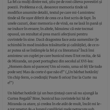
La fel ca mulți dintre noi, știu pe de rost câteva povestiri și
poezii. Problema e că, deoarece memoria tinde să
modifice anumite detalii, textul pe care mi-l amintesc
tinde să fie ușor diferit de ceea ce a fost scris de fapt. În
unele cazuri, doar memoria e de vină, ea ne lasă în pană și
ne induce în eroare; în altele, bănuiesc că este tocmai
opusul, un rezultat al prea marii afecțiuni pentru
cuvintele în sine. Dacă dragostea face asta oamenilor (le
schimbă în mod insidios trăsăturile și calitățile), de ce n-
ar putea să se întâmple la fel și cu literatura? Încă îmi
amintesc un cuplet pe care bunicul meu îl tot recita, de Sá
de Miranda, un poet portughez din secolul al XVI-lea:
„Homem dum só parecer/ Um só rosto, uma só fé/ Ele tudo
pode ser/ Mas da corte é que não é!” („Un bărbat hotărât/
Un chip ferm, o credință/ Poate fi orice/ Dar la Curte nu
e!”)
Un bărbat hotărât (și un bun țintaș) care să nu ajungă la
Curtea Regală? Bine, bunicul lua cuvintele lui Sá de
Miranda ca atare, și credea în ele atât de mult, încât mi le-
a tot repetat de-a lungul copilăriei mele petrecute sub