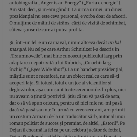
autobiografia „Anger is an Energy” („Furia e energie”).
Am stat, deci, și m-am gândit. La urma urmei, un dineu
prezidențial nu este ceva personal, e vorba doar de afaceri.
O mulțime de mâini de strâns, cărți de vizită de schimbat,
câteva șanse de care ai putea profita.
Și, într-un fel, e un carnaval, nimic altceva decât
un bal
masqué
. Nu cel pe care Arthur Schnitlzer l-a descris în
„Traumnovelle”, mai bine cunoscut publicului larg prin
adaptarea nepotrivită a lui Kubrick, „Cu ochii larg
închiși” („Eyes Wide Shut”). La un banchet prezidențial,
măștile sunt o metaforă, nu un obiect real cu care să-ți
acoperi fața. Și totuși, totul e un joc al vicleniilor și
deghizărilor, așa cum sunt toate ceremoniile. În plus, nici
nu aveam o ținută potrivită. Știu că nu vă pasă de asta;
dar o să vă spun oricum, pentru că nici mie nu-mi pasă
dacă vă pasă sau nu: în urmă cu vreo zece ani, am primit
un costum Armani de la un traducător sârb, autor al unui
roman polițist de succes și premiat, de altfel, „Estoril”. Pe
Dejan îl cheamă la fel ca pe un celebru jucător de fotbal,
Dejan Stanković, astfel încât în ultimii ani a adăugat la