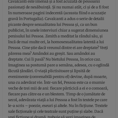
Cavalcanti este imensă și a fost acuzată de pessoanii
pasionați de nesăbuință. Și nu numai atât, ci și de a fi fost
în numeroase pagini indecentă (aceasta fiind o acuzație
gravă în Portugalia). Cavalcanti a adus o serie de detalii
picante despre sexualitatea lui Pessoa și, ca un bun
publicist, în unele interviuri chiar a sugerat dimensiunea
penisului lui Pessoa. Zenith a meditat la rândul său, și
încă de mai multe ori, la homosexualitatea latentă a lui
Pessoa. Cine știe dacă vreunul dintre ei are dreptate? Vreți
părerea mea? Amândoi au greșit. Sau amândoi au
dreptate. Cui îi pasă? Nu bietului Pessoa, în orice caz.
Imaginea sa postumă pare a semăna, adesea, cu o oglindă
făcută țăndări. O viață plictisitoare și lipsită de
evenimente (convenabilă pentru el) devine, după moarte,
una cu adevărat vie. Într-un fel, Pessoa este ca o mumie
veche de trei mii de ani: fiecare părticică a ei e o comoară,
fiecare pas către ea e un blestem. Timp de o jumătate de
secol, adevărata viață a lui Pessoa a fost în textele pe care
le-a scris – poezie, eseuri și altele. Nu în ficțiune. Textele
sale ficționale și cele teatrale sunt puține și slabe. Dacă
vrei ficțiune și dramă, trebuie să vezi imaginea de