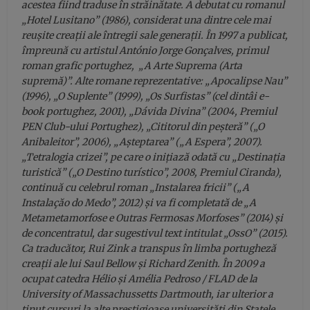
acestea fiind traduse în străinătate. A debutat cu romanul
„Hotel Lusitano” (1986), considerat una dintre cele mai
reușite creații ale întregii sale generații. În 1997 a publicat,
împreună cu artistul António Jorge Gonçalves, primul
roman grafic portughez, „A Arte Suprema (Arta
supremă)”. Alte romane reprezentative: „Apocalipse Nau”
(1996), „O Suplente” (1999), „Os Surfistas” (cel dintâi e-
book portughez, 2001), „Dávida Divina” (2004, Premiul
PEN Club-ului Portughez), „Cititorul din peșteră” („O
Anibaleitor”, 2006), „Așteptarea” („A Espera”, 2007).
„Tetralogia crizei”, pe care o inițiază odată cu „Destinația
turistică” („O Destino turístico”, 2008, Premiul Ciranda),
continuă cu celebrul roman „Instalarea fricii” („A
Instalaçăo do Medo”, 2012) și va fi completată de „A
Metametamorfose e Outras Fermosas Morfoses” (2014) și
de concentratul, dar sugestivul text intitulat „OssO” (2015).
Ca traducător, Rui Zink a transpus în limba portugheză
creații ale lui Saul Bellow și Richard Zenith. În 2009 a
ocupat catedra Hélio și Amélia Pedroso / FLAD de la
University of Massachussetts Dartmouth, iar ulterior a
ținut cursuri la alte prestigioase universități din Statele