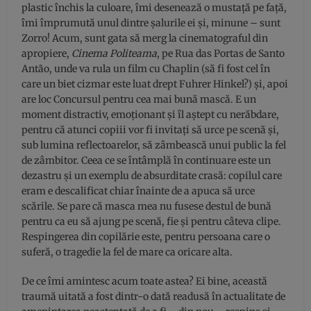
plastic închis la culoare, îmi desenează o mustață pe față,
îmi împrumută unul dintre șalurile ei și, minune – sunt
Zorro! Acum, sunt gata să merg la cinematograful din
apropiere,
Cinema
Politeama
, pe Rua das Portas de Santo
Antão, unde va rula un film cu Chaplin (să fi fost cel în
care un biet cizmar este luat drept Fuhrer Hinkel?) și, apoi
are loc Concursul pentru cea mai bună mască. E un
moment distractiv, emoționant și îl aștept cu nerăbdare,
pentru că atunci copiii vor fi invitați să urce pe scenă și,
sub lumina reflectoarelor, să zâmbească unui public la fel
de zâmbitor. Ceea ce se întâmplă în continuare este un
dezastru și un exemplu de absurditate crasă: copilul care
eram e descalificat chiar înainte de a apuca să urce
scările. Se pare că masca mea nu fusese destul de bună
pentru ca eu să ajung pe scenă, fie și pentru câteva clipe.
Respingerea din copilărie este, pentru persoana care o
suferă, o tragedie la fel de mare ca oricare alta.
De ce îmi amintesc acum toate astea? Ei bine, această
traumă uitată a fost dintr-o dată readusă în actualitate de