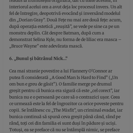
readus la frumusețea originară, dar cu toate acestea, în
interiorul acelui om a avut deja loc procesul invers. Un alt
fel de întregire, deopotrivă evocând și inversând modelul
din „Dorian Gray”. Două Fețe nu mai are două fețe: acum,
după operația estetică „reușită”, se vede pe sine ca pe un
monstru deplin. Cât despre Batman, după cum a
demonstrat Selina Kyle, nu forma de de liliac era masca –
„Bruce Wayne” este adevărata mască.
6. „Bunul și bătrânul Nick…”
Cea mai stranie povestire a lui Flannery O’Connor ar
putea fi considerată „A Good Man Is Hard to Find” („Un
om bun e greu de găsit”). O familie merge pe drumul
greșit pentru că bunica era sigură că este „cel corect”, iar
bunica nu e o persoană pe care să o contrazici ușor. Ceea
ce urmează este la fel de îngrozitor ca orice poveste pentru
copii. Se întâlnesc cu „The Misfit”, un criminal evadat, iar
bunica continuă să spună ceva greșit până când, rând pe
rând, toți cei din familia ei sunt duși în pădure și uciși.
Totuși, ea se preface că nu se întâmplă nimic, se preface