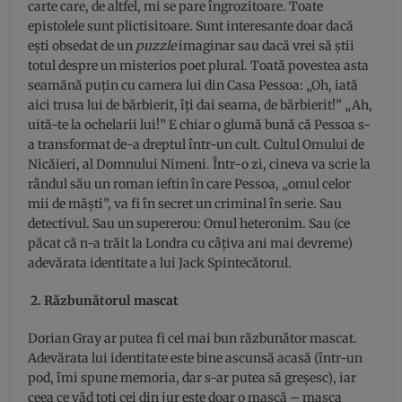
carte care, de altfel, mi se pare îngrozitoare. Toate
epistolele sunt plictisitoare. Sunt interesante doar dacă
ești obsedat de un
puzzle
imaginar sau dacă vrei să știi
totul despre un misterios poet plural. Toată povestea asta
seamănă puțin cu camera lui din Casa Pessoa: „Oh, iată
aici trusa lui de bărbierit, îți dai seama, de bărbierit!” „Ah,
uită-te la ochelarii lui!” E chiar o glumă bună că Pessoa s-
a transformat de-a dreptul într-un cult. Cultul Omului de
Nicăieri, al Domnului Nimeni. Într-o zi, cineva va scrie la
rândul său un roman ieftin în care Pessoa, „omul celor
mii de măști”, va fi în secret un criminal în serie. Sau
detectivul. Sau un supererou: Omul heteronim. Sau (ce
păcat că n-a trăit la Londra cu câțiva ani mai devreme)
adevărata identitate a lui Jack Spintecătorul.
2. Răzbunătorul mascat
Dorian Gray ar putea fi cel mai bun răzbunător mascat.
Adevărata lui identitate este bine ascunsă acasă (într-un
pod, îmi spune memoria, dar s-ar putea să greșesc), iar
ceea ce văd toți cei din jur este doar o mască – masca