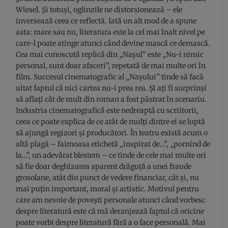
Wiesel. Și totuși, oglinzile ne distorsionează – ele
inversează ceea ce reflectă. Iată un alt mod de a spune
asta: mare sau nu, literatura este la cel mai înalt nivel pe
care-l poate atinge atunci când devine mască ce demască.
Cea mai cunoscută replică din „Nașul” este „Nu-i nimic
personal, sunt doar afaceri”, repetată de mai multe ori în
film. Succesul cinematografic al „Nașului” tinde să facă
uitat faptul că nici cartea nu-i prea rea. Și ați fi surprinși
să aflați cât de mult din roman a fost păstrat în scenariu.
Industria cinematografică este nedreaptă cu scriitorii,
ceea ce poate explica de ce atât de mulți dintre ei se luptă
să ajungă regizori și producători. În teatru există acum o
altă plagă – faimoasa etichetă „inspirat de…”, „pornind de
la…”, un adevărat blestem – ce tinde de cele mai multe ori
să fie doar deghizarea aparent drăguță a unei fraude
grosolane, atât din punct de vedere financiar, cât și, nu
mai puțin important, moral și artistic. Motivul pentru
care am nevoie de povești personale atunci când vorbesc
despre literatură este că mă deranjează faptul că oricine
poate vorbi despre literatură fără a o face personală. Mai