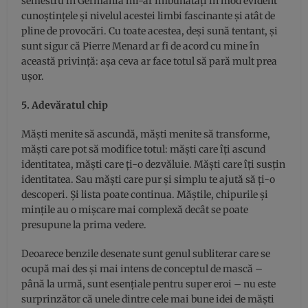
semestru în Germania mi-ar îmbunătăți în mod evident
cunoștințele și nivelul acestei limbi fascinante și atât de
pline de provocări. Cu toate acestea, deși sună tentant, și
sunt sigur că Pierre Menard ar fi de acord cu mine în
această privință: așa ceva ar face totul să pară mult prea
ușor.
5. Adevăratul chip
Măști menite să ascundă, măști menite să transforme,
măști care pot să modifice totul: măști care îți ascund
identitatea, măști care ți-o dezvăluie. Măști care îți susțin
identitatea. Sau măști care pur și simplu te ajută să ți-o
descoperi. Și lista poate continua. Măștile, chipurile și
mințile au o mișcare mai complexă decât se poate
presupune la prima vedere.
Deoarece benzile desenate sunt genul subliterar care se
ocupă mai des și mai intens de conceptul de mască –
până la urmă, sunt esențiale pentru super eroi – nu este
surprinzător că unele dintre cele mai bune idei de măști