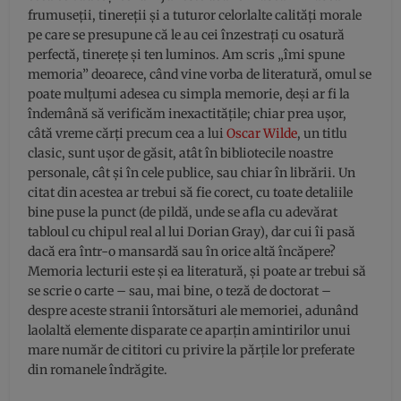
frumuseții, tinereții și a tuturor celorlalte calități morale
pe care se presupune că le au cei înzestrați cu osatură
perfectă, tinerețe și ten luminos. Am scris „îmi spune
memoria” deoarece, când vine vorba de literatură, omul se
poate mulțumi adesea cu simpla memorie, deși ar fi la
îndemână să verificăm inexactitățile; chiar prea ușor,
câtă vreme cărți precum cea a lui
Oscar Wilde
, un titlu
clasic, sunt ușor de găsit, atât în bibliotecile noastre
personale, cât și în cele publice, sau chiar în librării. Un
citat din acestea ar trebui să fie corect, cu toate detaliile
bine puse la punct (de pildă, unde se afla cu adevărat
tabloul cu chipul real al lui Dorian Gray), dar cui îi pasă
dacă era într-o mansardă sau în orice altă încăpere?
Memoria lecturii este și ea literatură, și poate ar trebui să
se scrie o carte – sau, mai bine, o teză de doctorat –
despre aceste stranii întorsături ale memoriei, adunând
laolaltă elemente disparate ce aparțin amintirilor unui
mare număr de cititori cu privire la părțile lor preferate
din romanele îndrăgite.