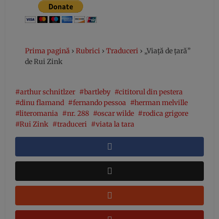
Prima pagină
›
Rubrici
›
Traduceri
›
„Viață de țară”
de Rui Zink
arthur schnitlzer
bartleby
cititorul din pestera
dinu flamand
fernando pessoa
herman melville
literomania
nr. 288
oscar wilde
rodica grigore
Rui Zink
traduceri
viata la tara