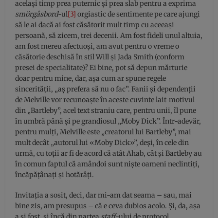
același timp prea puternic și prea slab pentru a exprima
smörgåsbord
-ul
[3]
orgiastic de sentimente pe care ajungi
să le ai dacă ai fost căsătorit mult timp cu aceeași
persoană, să zicem, trei decenii. Am fost fideli unul altuia,
am fost mereu afectuoși, am avut pentru o vreme o
căsătorie deschisă în stil Will și Jada Smith (conform
presei de specialitate)? Ei bine, pot să depun mărturie
doar pentru mine, dar, așa cum ar spune regele
sincerității, „aș prefera să nu o fac”. Fanii și dependenții
de Melville vor recunoaște în aceste cuvinte lait-motivul
din „Bartleby”, acel text straniu care, pentru unii, îl pune
în umbră până și pe grandiosul „Moby Dick”. Într-adevăr,
pentru mulți, Melville este „creatorul lui Bartleby”, mai
mult decât „autorul lui «Moby Dick»”, deși, în cele din
urmă, cu toții ar fi de acord că atât Ahab, cât și Bartleby au
în comun faptul că amândoi sunt niște oameni neclintiți,
încăpățânați și hotărâți.
Invitația a sosit, deci, dar mi-am dat seama – sau, mai
bine zis, am presupus – că e ceva dubios acolo. Și, da, așa
a și fost, și încă din partea
staff
-ului de protocol