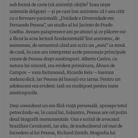
sub formă de carte (vă amintiți cărțile? Erau niște
ustensile drăguțe) – și pe care îmi amintesc că l-am citit
cu o fervoare pasională: „Unidade e Diversidade em
Fernando Pessoa”, un studiu al lui Jacinto do Prado
Coelho. Aveam paisprezece ani pe atunci și ce plăcere mi-
a făcut la acea lectură fundamentală! Îmi amintesc, de
asemenea, de semestrul când am scris un „eseu” ca temă
de casă, în care am interpretat acele personaje principale
create de Pessoa drept anotimpuri: Alberto Caeiro, cu
natura lui sinceră, era evident primăvara, Álvaro de
Campos – vara furtunoasă, Ricardo Reis – toamna
melancolică, iar Pessoa (el însuși) era iarna. Pentru un
adolescent era evident: iată un multipoet pentru toate
anotimpurile.
Deși considerat un om fără viață personală, aproape totul
petrecându-se, în cazul lui, înăuntru, Pessoa are cel puțin
două biografii monumentale. Una e scrisă de avocatul
brazilian Cavalcanti, iar alta, de traducătorul cel mai de
încredere al lui Pessoa, Richard Zenith. Biografia lui