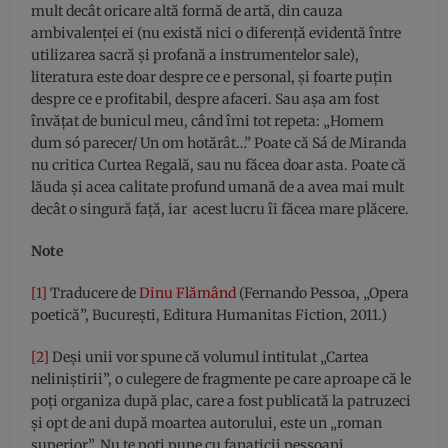
mult decât oricare altă formă de artă, din cauza
ambivalenței ei (nu există nici o diferență evidentă între
utilizarea sacră și profană a instrumentelor sale),
literatura este doar despre ce e personal, și foarte puțin
despre ce e profitabil, despre afaceri. Sau așa am fost
învățat de bunicul meu, când îmi tot repeta: „Homem
dum só parecer/ Un om hotărât…” Poate că Sá de Miranda
nu critica Curtea Regală, sau nu făcea doar asta. Poate că
lăuda și acea calitate profund umană de a avea mai mult
decât o singură față, iar acest lucru îi făcea mare plăcere.
Note
[1]
Traducere de
Dinu Flămând
(Fernando Pessoa, „Opera
poetică”, București, Editura Humanitas Fiction, 2011.)
[2]
Deși unii vor spune că volumul intitulat „Cartea
neliniștirii”, o culegere de fragmente pe care aproape că le
poți organiza după plac, care a fost publicată la patruzeci
și opt de ani după moartea autorului, este un „roman
superior”. Nu te poți pune cu fanaticii pessoani.