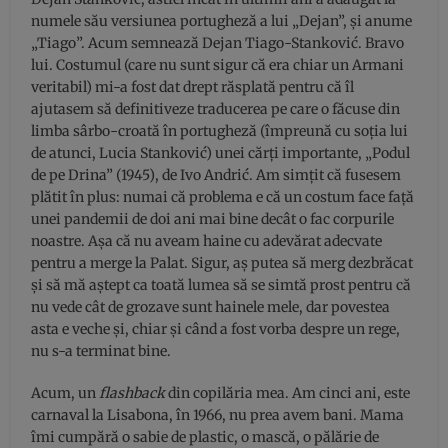
numele său versiunea portugheză a lui „Dejan”, și anume
„Tiago”. Acum semnează Dejan Tiago-Stanković. Bravo
lui. Costumul (care nu sunt sigur că era chiar un Armani
veritabil) mi-a fost dat drept răsplată pentru că îl
ajutasem să definitiveze traducerea pe care o făcuse din
limba sârbo-croată în portugheză (împreună cu soția lui
de atunci, Lucia Stanković) unei cărți importante, „Podul
de pe Drina” (1945), de Ivo Andrić. Am simțit că fusesem
plătit în plus: numai că problema e că un costum face față
unei pandemii de doi ani mai bine decât o fac corpurile
noastre. Așa că nu aveam haine cu adevărat adecvate
pentru a merge la Palat. Sigur, aș putea să merg dezbrăcat
și să mă aștept ca toată lumea să se simtă prost pentru că
nu vede cât de grozave sunt hainele mele, dar povestea
asta e veche și, chiar și când a fost vorba despre un rege,
nu s-a terminat bine.
Acum, un
flashback
din copilăria mea. Am cinci ani, este
carnaval la Lisabona, în 1966, nu prea avem bani. Mama
îmi cumpără o sabie de plastic, o mască, o pălărie de