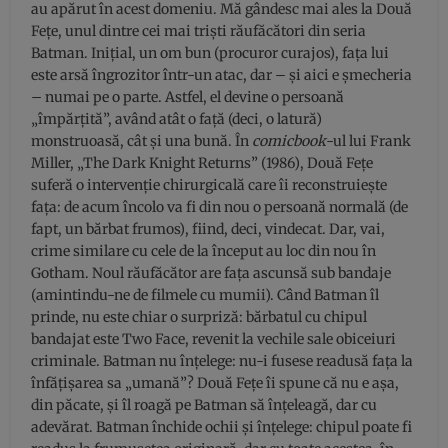
au apărut în acest domeniu. Mă gândesc mai ales la Două
Fețe, unul dintre cei mai triști răufăcători din seria
Batman. Inițial, un om bun (procuror curajos), fața lui
este arsă îngrozitor într-un atac, dar – și aici e șmecheria
– numai pe o parte. Astfel, el devine o persoană
„împărțită”, având atât o față (deci, o latură)
monstruoasă, cât și una bună. În
comicbook
-ul lui Frank
Miller, „The Dark Knight Returns” (1986), Două Fețe
suferă o intervenție chirurgicală care îi reconstruiește
fața: de acum încolo va fi din nou o persoană normală (de
fapt, un bărbat frumos), fiind, deci, vindecat. Dar, vai,
crime similare cu cele de la început au loc din nou în
Gotham. Noul răufăcător are fața ascunsă sub bandaje
(amintindu-ne de filmele cu mumii). Când Batman îl
prinde, nu este chiar o surpriză: bărbatul cu chipul
bandajat este Two Face, revenit la vechile sale obiceiuri
criminale. Batman nu înțelege: nu-i fusese readusă fața la
înfățișarea sa „umană”? Două Fețe îi spune că nu e așa,
din păcate, și îl roagă pe Batman să înțeleagă, dar cu
adevărat. Batman închide ochii și înțelege: chipul poate fi