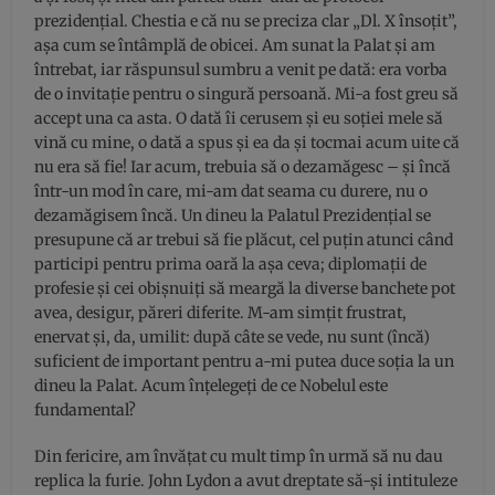
prezidențial. Chestia e că nu se preciza clar „Dl. X însoțit”,
așa cum se întâmplă de obicei. Am sunat la Palat și am
întrebat, iar răspunsul sumbru a venit pe dată: era vorba
de o invitație pentru o singură persoană. Mi-a fost greu să
accept una ca asta. O dată îi cerusem și eu soției mele să
vină cu mine, o dată a spus și ea da și tocmai acum uite că
nu era să fie! Iar acum, trebuia să o dezamăgesc – și încă
într-un mod în care, mi-am dat seama cu durere, nu o
dezamăgisem încă. Un dineu la Palatul Prezidențial se
presupune că ar trebui să fie plăcut, cel puțin atunci când
participi pentru prima oară la așa ceva; diplomații de
profesie și cei obișnuiți să meargă la diverse banchete pot
avea, desigur, păreri diferite. M-am simțit frustrat,
enervat și, da, umilit: după câte se vede, nu sunt (încă)
suficient de important pentru a-mi putea duce soția la un
dineu la Palat. Acum înțelegeți de ce Nobelul este
fundamental?
Din fericire, am învățat cu mult timp în urmă să nu dau
replica la furie. John Lydon a avut dreptate să-și intituleze