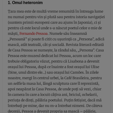
1. Omul heteronim
Țara mea este de multă vreme renumită în întreaga lume
nu numai pentru vin și plută sau pentru istoria navigației
(suntem primii europeni care au ajuns în Japonia), ci și
pentru că este locul unde s-a născut poetul celor o mie de
măști,
Fernando Pessoa
. Numele său înseamnă
„Persoană” și poate fi citit cu ușurință ca „Persona”, adică
mască, atât teatrală, cât și socială. Revista literară editată
de Casa Pessoa se numește, la rândul său, „Persona”. Casa
Pessoa este muzeul dedicat lui Pessoa, acum un loc care
trebuie obligatoriu văzut, pentru că Lisabona a devenit
orașul lui Pessoa, după ce înainte a fost orașul lui Ulise
(bine, unul dintre ele…) sau orașul lui Camões. În zilele
noastre, mergi în centrul urbei, la Café Brasileira, pentru
un
selfie
la masa lui, lângă sculptura care îl reprezintă,
apoi neapărat la Casa Pessoa, de unde poți să vezi, chiar
în camera în care a locuit câțiva ani, briciul, ochelarii,
periuța de dinți, pălăria poetului. Puțin fetișist, dacă mă
întrebați pe mine, dar nu m-a întrebat nimeni. De câteva
decenii, Pessoa a devenit propria sa mască – pălărie,