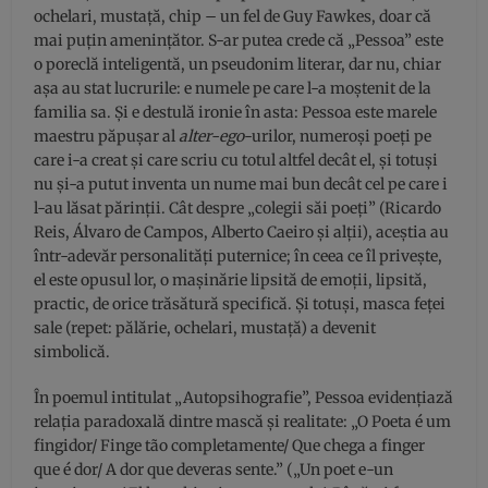
ochelari, mustață, chip – un fel de Guy Fawkes, doar că
mai puțin amenințător. S-ar putea crede că „Pessoa” este
o poreclă inteligentă, un pseudonim literar, dar nu, chiar
așa au stat lucrurile: e numele pe care l-a moștenit de la
familia sa. Și e destulă ironie în asta: Pessoa este marele
maestru păpușar al
alter-ego
-urilor, numeroși poeți pe
care i-a creat și care scriu cu totul altfel decât el, și totuși
nu și-a putut inventa un nume mai bun decât cel pe care i
l-au lăsat părinții. Cât despre „colegii săi poeți” (Ricardo
Reis, Álvaro de Campos, Alberto Caeiro și alții), aceștia au
într-adevăr personalități puternice; în ceea ce îl privește,
el este opusul lor, o mașinărie lipsită de emoții, lipsită,
practic, de orice trăsătură specifică. Și totuși, masca feței
sale (repet: pălărie, ochelari, mustață) a devenit
simbolică.
În poemul intitulat „Autopsihografie”, Pessoa evidențiază
relația paradoxală dintre mască și realitate: „O Poeta é um
fingidor/ Finge tão completamente/ Que chega a finger
que é dor/ A dor que deveras sente.” („Un poet e-un