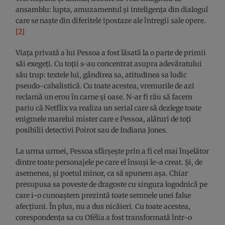
ansamblu: lupta, amuzamentul și inteligența din dialogul
care se naște din diferitele ipostaze ale întregii sale opere.
[2]
Viața privată a lui Pessoa a fost lăsată la o parte de primii
săi exegeți. Cu toții s-au concentrat asupra adevăratului
său trup: textele lui, gândirea sa, atitudinea sa ludic
pseudo-cabalistică. Cu toate acestea, vremurile de azi
reclamă un erou în carne și oase. N-ar fi rău să facem
pariu că Netflix va realiza un serial care să dezlege toate
enigmele marelui mister care e Pessoa, alături de toți
posibilii detectivi Poirot sau de Indiana Jones.
La urma urmei, Pessoa sfârșește prin a fi cel mai înșelător
dintre toate personajele pe care el însuși le-a creat. Și, de
asemenea, și poetul minor, ca să spunem așa. Chiar
presupusa sa poveste de dragoste cu singura logodnică pe
care i-o cunoaștem prezintă toate semnele unei false
afecțiuni. În plus, nu a dus nicăieri. Cu toate acestea,
corespondența sa cu Ofélia a fost transformată într-o