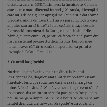
dictatura care, în 1938, îl trimisese la închisoare. Cu toate
astea, era o mare diferență între el și Miranda, diferență de
care nu-s deloc sigur că aprigul meu bunic și-a dat seama
vreodată: unuia dintre ei (lui) nu i-a păsat niciodată dacă
ar putea sau nu să intre în Palat; celălalt, însă, a descris
foarte acid atmosfera de la Curte, cu toate insinuările,
bârfele, cu tot veninul ei, pentru că făcea chiar el parte din
însuși sistemul pe care îl critica. În plus, bunicul meu
habar n-avea că într-o bună zi nepotul lui va primi o
invitație la Palatul Prezidențial.
3. Cu ochii larg închiși
Nu de mult, am fost invitat la un dineu la Palatul
Prezidențial (da, dragilor, atât sunt de important!) și am
întrebat-o fericit pe soția mea dacă vrea să meargă cu
mine. A fost încântată. Multă vreme nu i-aș fi cerut să mă
însoțească, dar acum am căzut la pace și am început din
nou să mergem împreună în unele locuri. Nu că nu ne-am
fi iubit de multă vreme – dar „dragoste” e un cuvânt în