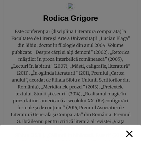
Rodica Grigore
Este conferențiar (disciplina Literatura comparată) la
Facultatea de Litere și Arte a Universității „Lucian Blaga”
din Sibiu; doctor în filologie din anul 2004. Volume
publícate: „Despre cărți și alți demoni” (2002), „Retorica
măştilor în proza interbelică românească” (2005),
„Lecturi în labirint” (2007), „Măşti, caligrafie, literatură”
(2011), „În oglinda literaturii” (2011, Premiul „Cartea
anului”, acordat de Filiala Sibiu a Uniunii Scriitorilor din
România), „Meridianele prozei” (2013), „Pretextele
textului. Studii și eseuri” (2014), „Realismul magic în
proza latino-amerieană a secolului XX. (Re)configurări
formale şí de conținut” (2015, Premiul Asociației de
Literatură Generală și Comparată” din România, Premiul
G. Ibrăileanu pentru critică literară al revistei „Viața
Românească”, Premiul „Cartea anuluì”, acordat de Filiala
Sibiu a U.S.R.), „Călătorii în bibliotecă. Eseuri” (2016),