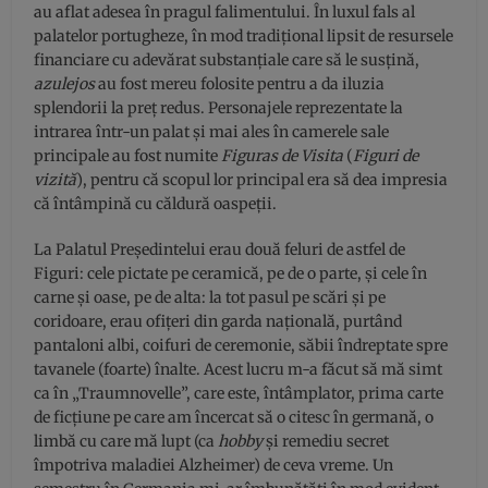
au aflat adesea în pragul falimentului. În luxul fals al
palatelor portugheze, în mod tradițional lipsit de resursele
financiare cu adevărat substanțiale care să le susțină,
azulejos
au fost mereu folosite pentru a da iluzia
splendorii la preț redus. Personajele reprezentate la
intrarea într-un palat și mai ales în camerele sale
principale au fost numite
Figuras de Visita
(
Figuri de
vizită
), pentru că scopul lor principal era să dea impresia
că întâmpină cu căldură oaspeții.
La Palatul Președintelui erau două feluri de astfel de
Figuri: cele pictate pe ceramică, pe de o parte, și cele în
carne și oase, pe de alta: la tot pasul pe scări și pe
coridoare, erau ofițeri din garda națională, purtând
pantaloni albi, coifuri de ceremonie, săbii îndreptate spre
tavanele (foarte) înalte. Acest lucru m-a făcut să mă simt
ca în „Traumnovelle”, care este, întâmplator, prima carte
de ficțiune pe care am încercat să o citesc în germană, o
limbă cu care mă lupt (ca
hobby
și remediu secret
împotriva maladiei Alzheimer) de ceva vreme. Un