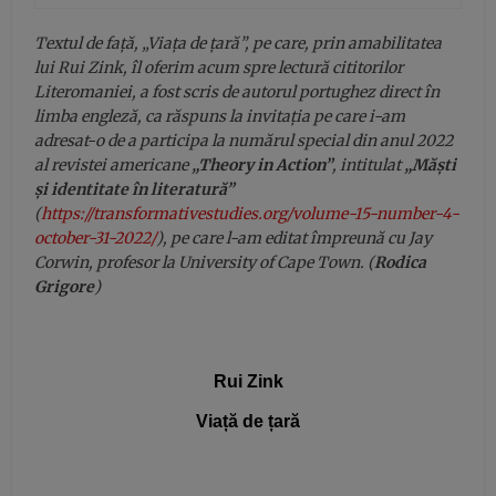
Textul de față, „Viața de țară”, pe care, prin amabilitatea
lui Rui Zink, îl oferim acum spre lectură cititorilor
Literomaniei, a fost scris de autorul portughez direct în
limba engleză, ca răspuns la invitația pe care i-am
adresat-o de a participa la numărul special din anul 2022
al revistei americane
„Theory in Action”
, intitulat
„Măști
și identitate în literatură”
(
https://transformativestudies.org/volume-15-number-4-
october-31-2022/
), pe care l-am editat împreună cu Jay
Corwin, profesor la University of Cape Town. (
Rodica
Grigore
)
Rui Zink
Viață de țară