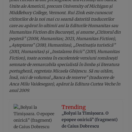
Unite ale Americii, precum University of Michigan și
Middlebury College, Vermont. Rui Zink este cunoscut
cititorilor de la noi mai cu seamă datorită traducerilor
care au apărut în ultimii ani la Editurile Humanitas sau
Humanitas Fiction din București, și anume „Cititorul din
peșteră” (2008, Humanitas; 2023, Humanitas Fiction),
„Așteptarea” (2010, Humanitas), „Destinația turistică”
(2011, Humanitas) și „Instalarea fricii” (2015, Humanitas
Fiction), toate acestea în excelentele versiuni românești
semnate de remarcabila specialistă în limba și literatura
portugheză, regretata Micaela Ghițescu. Să nu uităm,
însă, nici de volumul „Banca de rezerve” (traducere de
Anca Milu Vaidesegan), apărut la Editura Curtea Veche în
anul 2009.
Trending
„Bolyai la Timișoara. O
epopee onirică” (fragment)
de Caius Dobrescu