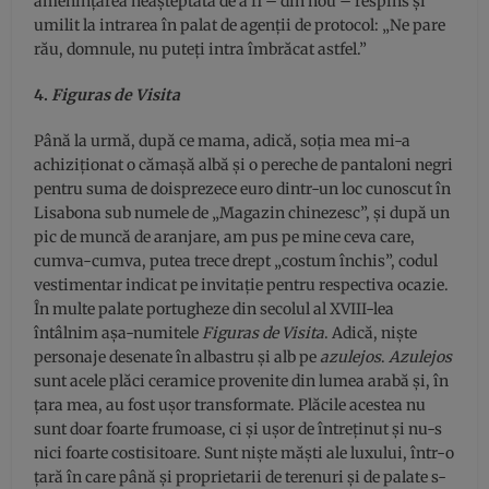
amenințarea neașteptată de a fi – din nou – respins și
umilit la intrarea în palat de agenții de protocol: „Ne pare
rău, domnule, nu puteți intra îmbrăcat astfel.”
4.
Figuras de Visita
Până la urmă, după ce mama, adică, soția mea mi-a
achiziționat o cămașă albă și o pereche de pantaloni negri
pentru suma de doisprezece euro dintr-un loc cunoscut în
Lisabona sub numele de „Magazin chinezesc”, și după un
pic de muncă de aranjare, am pus pe mine ceva care,
cumva-cumva, putea trece drept „costum închis”, codul
vestimentar indicat pe invitație pentru respectiva ocazie.
În multe palate portugheze din secolul al XVIII-lea
întâlnim așa-numitele
Figuras de Visita
. Adică, niște
personaje desenate în albastru și alb pe
azulejos
.
Azulejos
sunt acele plăci ceramice provenite din lumea arabă și, în
țara mea, au fost ușor transformate. Plăcile acestea nu
sunt doar foarte frumoase, ci și ușor de întreținut și nu-s
nici foarte costisitoare. Sunt niște măști ale luxului, într-o
țară în care până și proprietarii de terenuri și de palate s-