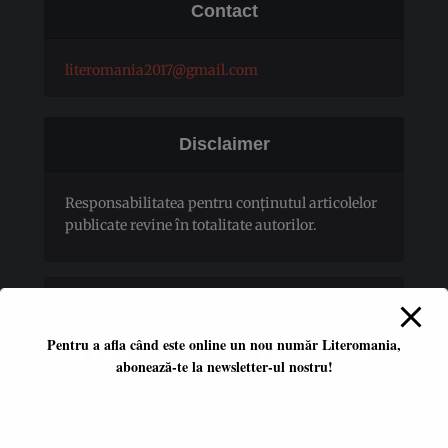
Contact
literomania2017@gmail.com
Disclaimer
Responsabilitatea pentru conţinutul articolelor
publicate revine în totalitate autorilor.
Pentru a afla când este online un nou număr Literomania,
abonează-te la newsletter-ul nostru!
Platformă literară independentă
ISSN 2668-7402