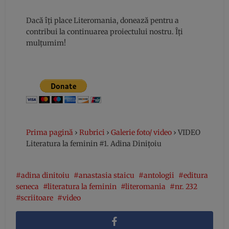
Dacă îți place Literomania, donează pentru a
contribui la continuarea proiectului nostru. Îți
mulțumim!
Prima pagină
›
Rubrici
›
Galerie foto/ video
›
VIDEO
Literatura la feminin #1. Adina Dinițoiu
adina dinitoiu
anastasia staicu
antologii
editura
seneca
literatura la feminin
literomania
nr. 232
scriitoare
video