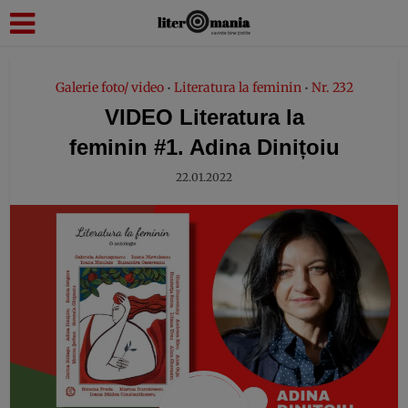
modal-check
Galerie foto/ video
Literatura la feminin
Nr. 232
•
•
VIDEO Literatura la
feminin #1. Adina Dinițoiu
22.01.2022