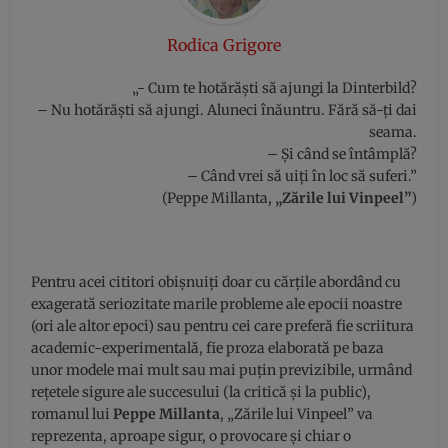
Rodica Grigore
„- Cum te hotărăști să ajungi la Dinterbild?
– Nu hotărăști să ajungi. Aluneci înăuntru. Fără să-ți dai
seama.
– Și când se întâmplă?
– Când vrei să uiți în loc să suferi.”
(Peppe Millanta,
„Zările lui Vinpeel”
)
Pentru acei cititori obișnuiți doar cu cărțile abordând cu
exagerată seriozitate marile probleme ale epocii noastre
(ori ale altor epoci) sau pentru cei care preferă fie scriitura
academic-experimentală, fie proza elaborată pe baza
unor modele mai mult sau mai puțin previzibile, urmând
rețetele sigure ale succesului (la critică și la public),
romanul lui
Peppe Millanta
, „Zările lui Vinpeel” va
reprezenta, aproape sigur, o provocare și chiar o