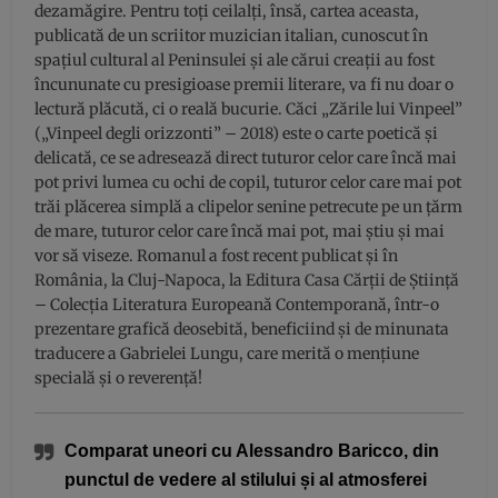
dezamăgire. Pentru toți ceilalți, însă, cartea aceasta,
publicată de un scriitor muzician italian, cunoscut în
spațiul cultural al Peninsulei și ale cărui creații au fost
încununate cu presigioase premii literare, va fi nu doar o
lectură plăcută, ci o reală bucurie. Căci „Zările lui Vinpeel”
(„Vinpeel degli orizzonti” – 2018) este o carte poetică și
delicată, ce se adresează direct tuturor celor care încă mai
pot privi lumea cu ochi de copil, tuturor celor care mai pot
trăi plăcerea simplă a clipelor senine petrecute pe un țărm
de mare, tuturor celor care încă mai pot, mai știu și mai
vor să viseze. Romanul a fost recent publicat și în
România, la Cluj-Napoca, la Editura Casa Cărții de Știință
– Colecția Literatura Europeană Contemporană, într-o
prezentare grafică deosebită, beneficiind și de minunata
traducere a Gabrielei Lungu, care merită o mențiune
specială și o reverență!
Comparat uneori cu Alessandro Baricco, din
punctul de vedere al stilului și al atmosferei