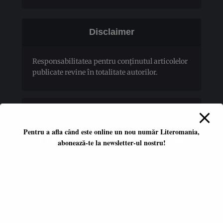
Disclaimer
Responsabilitatea pentru conţinutul articolelor
publicate revine în totalitate autorilor.
Pentru a afla când este online un nou număr Literomania,
abonează-te la newsletter-ul nostru!
Platformă literară independentă
ISSN 2668-7402
ISSN-L 2668-7402
Editori coordonatori:
Adina Dinițoiu