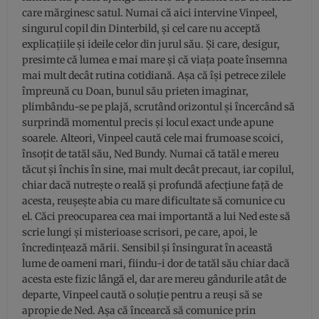
care mărginesc satul. Numai că aici intervine Vinpeel,
singurul copil din Dinterbild, și cel care nu acceptă
explicațiile și ideile celor din jurul său. Și care, desigur,
presimte că lumea e mai mare și că viața poate însemna
mai mult decât rutina cotidiană. Așa că își petrece zilele
împreună cu Doan, bunul său prieten imaginar,
plimbându-se pe plajă, scrutând orizontul și încercând să
surprindă momentul precis și locul exact unde apune
soarele. Alteori, Vinpeel caută cele mai frumoase scoici,
însoțit de tatăl său, Ned Bundy. Numai că tatăl e mereu
tăcut și închis în sine, mai mult decât precaut, iar copilul,
chiar dacă nutrește o reală și profundă afecțiune față de
acesta, reușește abia cu mare dificultate să comunice cu
el. Căci preocuparea cea mai importantă a lui Ned este să
scrie lungi și misterioase scrisori, pe care, apoi, le
încredințează mării. Sensibil și însingurat în această
lume de oameni mari, fiindu-i dor de tatăl său chiar dacă
acesta este fizic lângă el, dar are mereu gândurile atât de
departe, Vinpeel caută o soluție pentru a reuși să se
apropie de Ned. Așa că încearcă să comunice prin