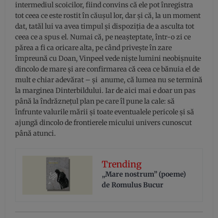
intermediul scoicilor, fiind convins că ele pot înregistra
tot ceea ce este rostit în căușul lor, dar și că, la un moment
dat, tatăl lui va avea timpul și dispoziția de a asculta tot
ceea ce a spus el. Numai că, pe neașteptate, într-o zi ce
părea a fi ca oricare alta, pe când privește în zare
împreună cu Doan, Vinpeel vede niște lumini neobișnuite
dincolo de mare și are confirmarea că ceea ce bănuia el de
mult e chiar adevărat – și anume, că lumea nu se termină
la marginea Dinterbildului. Iar de aici mai e doar un pas
până la îndrăznețul plan pe care îl pune la cale: să
înfrunte valurile mării și toate eventualele pericole și să
ajungă dincolo de frontierele micului univers cunoscut
până atunci.
Trending
„Mare nostrum” (poeme)
de Romulus Bucur