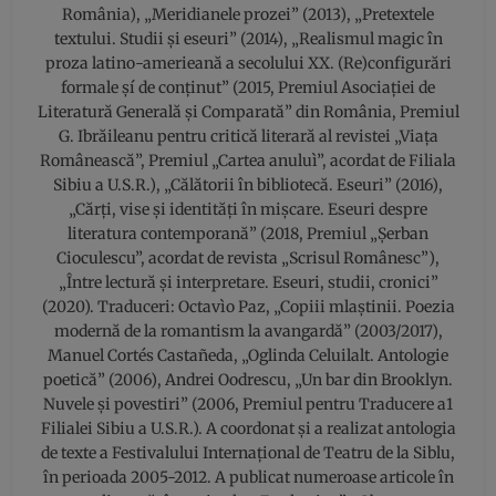
România), „Meridianele prozei” (2013), „Pretextele
textului. Studii și eseuri” (2014), „Realismul magic în
proza latino-amerieană a secolului XX. (Re)configurări
formale şí de conținut” (2015, Premiul Asociației de
Literatură Generală și Comparată” din România, Premiul
G. Ibrăileanu pentru critică literară al revistei „Viața
Românească”, Premiul „Cartea anuluì”, acordat de Filiala
Sibiu a U.S.R.), „Călătorii în bibliotecă. Eseuri” (2016),
„Cărți, vise și identități în mișcare. Eseuri despre
literatura contemporană” (2018, Premiul „Șerban
Cioculescu”, acordat de revista „Scrisul Românesc”),
„Între lectură și interpretare. Eseuri, studii, cronici”
(2020). Traduceri: Octavìo Paz, „Copiii mlaștinii. Poezia
modernă de la romantism la avangardă” (2003/2017),
Manuel Cortés Castañeda, „Oglinda Celuilalt. Antologie
poetică” (2006), Andrei Oodrescu, „Un bar din Brooklyn.
Nuvele şi povestiri” (2006, Premiul pentru Traducere a1
Filialei Sibiu a U.S.R.). A coordonat şi a realizat antologia
de texte a Festivalului Internațional de Teatru de la Siblu,
în perioada 2005-2012. A publicat numeroase articole în