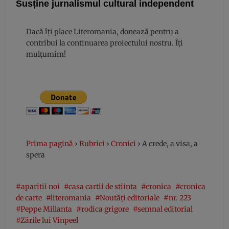
Susține jurnalismul cultural independent
Dacă îți place Literomania, donează pentru a
contribui la continuarea proiectului nostru. Îți
mulțumim!
Prima pagină
›
Rubrici
›
Cronici
›
A crede, a visa, a
spera
aparitii noi
casa cartii de stiinta
cronica
cronica
de carte
literomania
Noutăți editoriale
nr. 223
Peppe Millanta
rodica grigore
semnal editorial
Zările lui Vinpeel