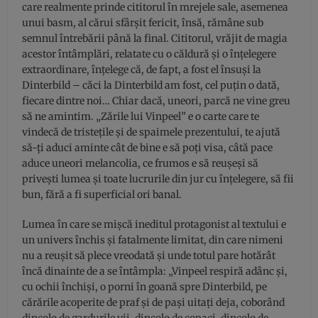
care realmente prinde cititorul în mrejele sale, asemenea
unui basm, al cărui sfârșit fericit, însă, rămâne sub
semnul întrebării până la final. Cititorul, vrăjit de magia
acestor întâmplări, relatate cu o căldură și o înțelegere
extraordinare, înțelege că, de fapt, a fost el însuși la
Dinterbild – căci la Dinterbild am fost, cel puțin o dată,
fiecare dintre noi… Chiar dacă, uneori, parcă ne vine greu
să ne amintim. „Zările lui Vinpeel” e o carte care te
vindecă de tristețile și de spaimele prezentului, te ajută
să-ți aduci aminte cât de bine e să poți visa, câtă pace
aduce uneori melancolia, ce frumos e să reușeși să
privești lumea și toate lucrurile din jur cu înțelegere, să fii
bun, fără a fi superficial ori banal.
Lumea în care se mișcă ineditul protagonist al textului e
un univers închis și fatalmente limitat, din care nimeni
nu a reușit să plece vreodată și unde totul pare hotărât
încă dinainte de a se întâmpla: „Vinpeel respiră adânc și,
cu ochii închiși, o porni în goană spre Dinterbild, pe
cărările acoperite de praf și de pași uitați deja, coborând