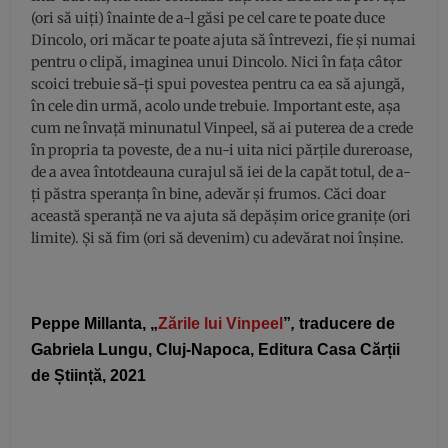
(ori să uiți) înainte de a-l găsi pe cel care te poate duce
Dincolo, ori măcar te poate ajuta să întrevezi, fie și numai
pentru o clipă, imaginea unui Dincolo. Nici în fața câtor
scoici trebuie să-ți spui povestea pentru ca ea să ajungă,
în cele din urmă, acolo unde trebuie. Important este, așa
cum ne învață minunatul Vinpeel, să ai puterea de a crede
în propria ta poveste, de a nu-i uita nici părțile dureroase,
de a avea întotdeauna curajul să iei de la capăt totul, de a-
ți păstra speranța în bine, adevăr și frumos. Căci doar
această speranță ne va ajuta să depășim orice granițe (ori
limite). Și să fim (ori să devenim) cu adevărat noi înșine.
Peppe Millanta, „
Zările lui Vinpeel
”
,
t
raducere de
Gabriela Lungu, Cluj-Napoca, Editura Casa Cărții
de Știință, 2021