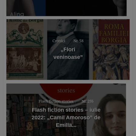
Cronici
Nr. 58
„Flori
veninoase”
Flash fiction stories
Nr. 255
Flash fiction stories – iulie
2022: „Camil Amoroso” de
Emilia...