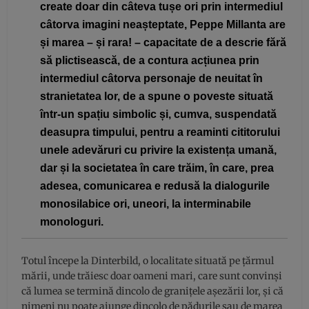
create doar din câteva tușe ori prin intermediul
câtorva imagini neașteptate, Peppe Millanta are
și marea – și rara! – capacitate de a descrie fără
să plictisească, de a contura acțiunea prin
intermediul câtorva personaje de neuitat în
stranietatea lor, de a spune o poveste situată
într-un spațiu simbolic și, cumva, suspendată
deasupra timpului, pentru a reaminti cititorului
unele adevăruri cu privire la existența umană,
dar și la societatea în care trăim, în care, prea
adesea, comunicarea e redusă la dialogurile
monosilabice ori, uneori, la interminabile
monologuri.
Totul începe la Dinterbild, o localitate situată pe țărmul
mării, unde trăiesc doar oameni mari, care sunt convinși
că lumea se termină dincolo de granițele așezării lor, și că
nimeni nu poate ajunge dincolo de pădurile sau de marea