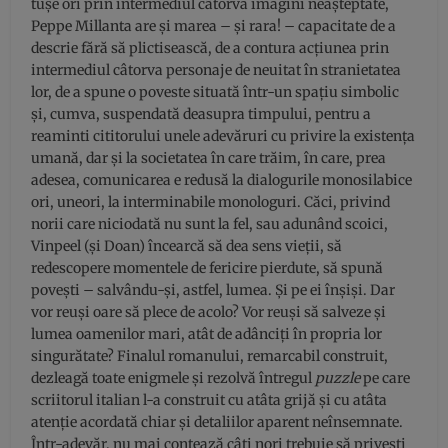
tușe ori prin intermediul câtorva imagini neașteptate,
Peppe Millanta are și marea – și rara! – capacitate de a
descrie fără să plictisească, de a contura acțiunea prin
intermediul câtorva personaje de neuitat în stranietatea
lor, de a spune o poveste situată într-un spațiu simbolic
și, cumva, suspendată deasupra timpului, pentru a
reaminti cititorului unele adevăruri cu privire la existența
umană, dar și la societatea în care trăim, în care, prea
adesea, comunicarea e redusă la dialogurile monosilabice
ori, uneori, la interminabile monologuri. Căci, privind
norii care niciodată nu sunt la fel, sau adunând scoici,
Vinpeel (și Doan) încearcă să dea sens vieții, să
redescopere momentele de fericire pierdute, să spună
povești – salvându-și, astfel, lumea. Și pe ei înșiși. Dar
vor reuși oare să plece de acolo? Vor reuși să salveze și
lumea oamenilor mari, atât de adânciți în propria lor
singurătate? Finalul romanului, remarcabil construit,
dezleagă toate enigmele și rezolvă întregul
puzzle
pe care
scriitorul italian l-a construit cu atâta grijă și cu atâta
atenție acordată chiar și detaliilor aparent neînsemnate.
Într-adevăr, nu mai contează câți nori trebuie să privești