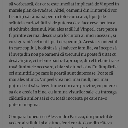
să vorbească, dar care este imediat implicată de Vinpeel în
marele plan de evadare. Altfel, oamenii din Dinterbild vor
fi sortiți să rămână pentru totdeauna aici, lipsiți de
scânteia curiozității și de puterea de a face ceva pentru a-
și schimba destinul. Mai ales tatăl lui Vinpeel, care pare a
fi printre cei mai descurajați locuitori ai micii așezări, și
cu siguranță cel mai lipsit de speranță. Acesta e contextul
în care copilul, hotărât să-și salveze familia, va începe să-
i învețe din nou pe oameni că trecutul nu poate fi uitat cu
desăvârșire, ci trebuie păstrat aproape, din el trebuie trase
învățămintele necesare, chiar și atunci când întâmplările
ori amintirile pe care le poartă sunt dureroase. Poate că
mai ales atunci. Vinpeel vrea nici mai mult, nici mai
puțin decât să salveze lumea din care provine, cu puterea
sa de a crede în bine, cu lumina visurilor sale, cu întreaga
căldură a anilor săi și cu toată inocența pe care ne-o
putem imagina.
Comparat uneori cu Alessandro Baricco, din punctul de
vedere al stilului și al atmosferei create doar din câteva