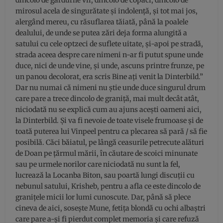
dincolo de gardurile vii, dincolo de copaci, dincolo de
mirosul acela de singurătate și indolență, și tot mai jos,
alergând mereu, cu răsuflarea tăiată, până la poalele
dealului, de unde se putea zări deja forma alungită a
satului cu cele optzeci de suflete uitate, și-apoi pe stradă,
strada aceea despre care nimeni n-ar fi putut spune unde
duce, nici de unde vine, și unde, ascuns printre frunze, pe
un panou decolorat, era scris Bine ați venit la Dinterbild.”
Dar nu numai că nimeni nu știe unde duce singurul drum
care pare a trece dincolo de graniță, mai mult decât atât,
niciodată nu se explică cum au ajuns acești oameni aici,
la Dinterbild. Și va fi nevoie de toate visele frumoase și de
toată puterea lui Vinpeel pentru ca plecarea să pară / să fie
posibilă. Căci băiatul, pe lângă ceasurile petrecute alături
de Doan pe țărmul mării, în căutare de scoici minunate
sau pe urmele norilor care niciodată nu sunt la fel,
lucrează la Locanba Biton, sau poartă lungi discuții cu
nebunul satului, Krisheb, pentru a afla ce este dincolo de
granițele micii lor lumi cunoscute. Dar, până să plece
cineva de aici, sosește Mune, fetița blondă cu ochi albaștri
care pare a-și fi pierdut complet memoria și care refuză