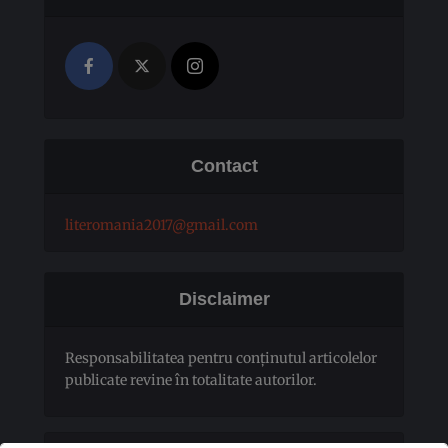
Contact
literomania2017@gmail.com
Disclaimer
Responsabilitatea pentru conţinutul articolelor
publicate revine în totalitate autorilor.