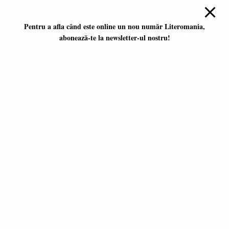
Pentru a afla când este online un nou număr Literomania,
abonează-te la newsletter-ul nostru!
Platformă literară independentă
ISSN 2668-7402
ISSN-L 2668-7402
Editori coordonatori:
Adina Dinițoiu
Raul Popescu
Data apariţiei primului număr:
ianuarie 2017
E-mail:
literomania2017@gmail.com
© 2017-2026 Literomania