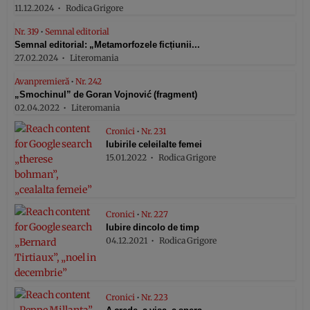
11.12.2024
Rodica Grigore
Nr. 319
•
Semnal editorial
Semnal editorial: „Metamorfozele ficțiunii...
27.02.2024
Literomania
Avanpremieră
•
Nr. 242
„Smochinul” de Goran Vojnović (fragment)
02.04.2022
Literomania
Cronici
•
Nr. 231
Iubirile celeilalte femei
15.01.2022
Rodica Grigore
Cronici
•
Nr. 227
Iubire dincolo de timp
04.12.2021
Rodica Grigore
Cronici
•
Nr. 223