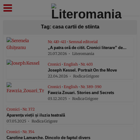
modal-check
Tag: casa cartii de stiinta
Nr. 410-411
•
Semnal editorial
„A patra oră de citit. Cronici literare” de...
21.07.2026
Literomania
Cronici
•
English
•
Nr. 403
Joseph Kessel. Portrait On the Move
22.04.2026
Rodica Grigore
Cronici
•
English
•
Nr. 389-390
Fawzia Zouari. Stories and Secrets
03.12.2025
Rodica Grigore
Cronici
•
Nr. 372
Aparența vieții și iluzia teatrală
07.05.2025
Rodica Grigore
Cronici
•
Nr. 354
Caroline Lamarche. Dincolo de faptul divers