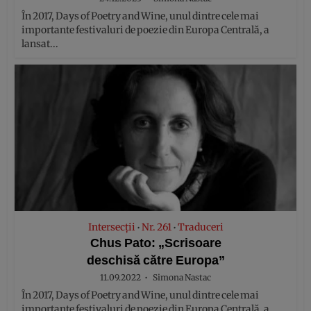
În 2017, Days of Poetry and Wine, unul dintre cele mai
importante festivaluri de poezie din Europa Centrală, a
lansat...
Intersecții
Nr. 261
Traduceri
•
•
Chus Pato: „Scrisoare
deschisă către Europa”
11.09.2022
Simona Nastac
În 2017, Days of Poetry and Wine, unul dintre cele mai
importante festivaluri de poezie din Europa Centrală, a