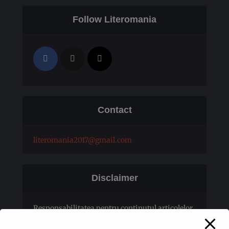
Follow Literomania
Contact
literomania2017@gmail.com
Disclaimer
Responsabilitatea pentru conţinutul articolelor
publicate revine în totalitate autorilor.