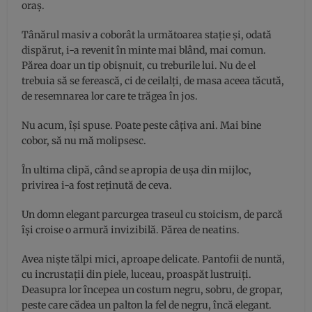
oraș.
Tânărul masiv a coborât la următoarea stație și, odată
dispărut, i-a revenit în minte mai blând, mai comun.
Părea doar un tip obișnuit, cu treburile lui. Nu de el
trebuia să se ferească, ci de ceilalți, de masa aceea tăcută,
de resemnarea lor care te trăgea în jos.
Nu acum, își spuse. Poate peste câțiva ani. Mai bine
cobor, să nu mă molipsesc.
În ultima clipă, când se apropia de ușa din mijloc,
privirea i-a fost reținută de ceva.
Un domn elegant parcurgea traseul cu stoicism, de parcă
își croise o armură invizibilă. Părea de neatins.
Avea niște tălpi mici, aproape delicate. Pantofii de nuntă,
cu incrustații din piele, luceau, proaspăt lustruiți.
Deasupra lor începea un costum negru, sobru, de gropar,
peste care cădea un palton la fel de negru, încă elegant.