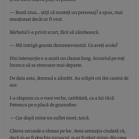
— Bună ziua… știți că sunteți un personaj? a spus, mai
emoționat decât ar fi vrut.
Bărbatul l-a privit scurt, fără să zâmbească.
— Mă intrigă geanta dumneavoastră. Ce aveți acolo?
Din intersecție s-a auzit un claxon lung. Acvariul pe roți
încerca să se strecoare mai departe.
De data asta, domnul a zâmbit. Au sclipit cei doi canini de
aur.
I-a răspuns cu o voce veche, catifelată, ca a lui Gică
Petrescu pe o placă de gramofon:
— Car după mine un suflet mort, taică.
Câteva secunde a rămas pe loc. Avea senzația ciudată că,
dacă și-ar fi deschis rucsacul, n-ar fi găsit nimic din ceea