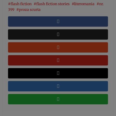
flash fiction
flash fiction stories
literomania
nr.
399
proza scurta