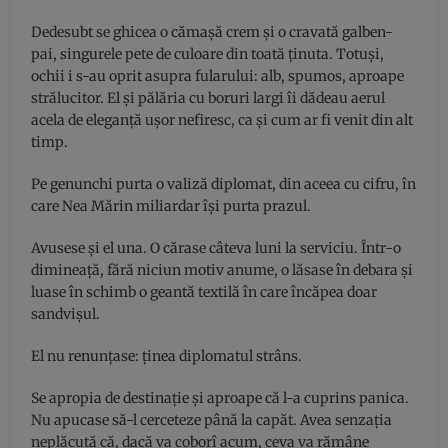
Dedesubt se ghicea o cămașă crem și o cravată galben-
pai, singurele pete de culoare din toată ținuta. Totuși,
ochii i s-au oprit asupra fularului: alb, spumos, aproape
strălucitor. El și pălăria cu boruri largi îi dădeau aerul
acela de eleganță ușor nefiresc, ca și cum ar fi venit din alt
timp.
Pe genunchi purta o valiză diplomat, din aceea cu cifru, în
care Nea Mărin miliardar își purta prazul.
Avusese și el una. O cărase câteva luni la serviciu. Într-o
dimineață, fără niciun motiv anume, o lăsase în debara și
luase în schimb o geantă textilă în care încăpea doar
sandvișul.
El nu renunțase: ținea diplomatul strâns.
Se apropia de destinație și aproape că l-a cuprins panica.
Nu apucase să-l cerceteze până la capăt. Avea senzația
neplăcută că, dacă va coborî acum, ceva va rămâne