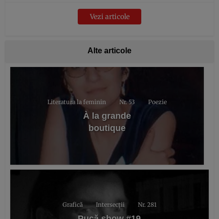
Vezi articole
Alte articole
Literatura la feminin
Nr. 53
Poezie
À la grande
boutique
Grafică
Intersecții
Nr. 281
Pucă show #19