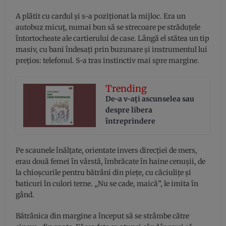
A plătit cu cardul și s-a poziționat la mijloc. Era un
autobuz micuț, numai bun să se strecoare pe străduțele
întortocheate ale cartierului de case. Lângă el stătea un tip
masiv, cu bani îndesați prin buzunare și instrumentul lui
prețios: telefonul. S-a tras instinctiv mai spre margine.
Trending
De-a v-aţi ascunselea sau
despre libera
întreprindere
Pe scaunele înălțate, orientate invers direcției de mers,
erau două femei în vârstă, îmbrăcate în haine cenușii, de
la chioșcurile pentru bătrâni din piețe, cu căciulițe și
baticuri în culori terne. „Nu se cade, maică”, le imita în
gând.
Bătrânica din margine a început să se strâmbe către