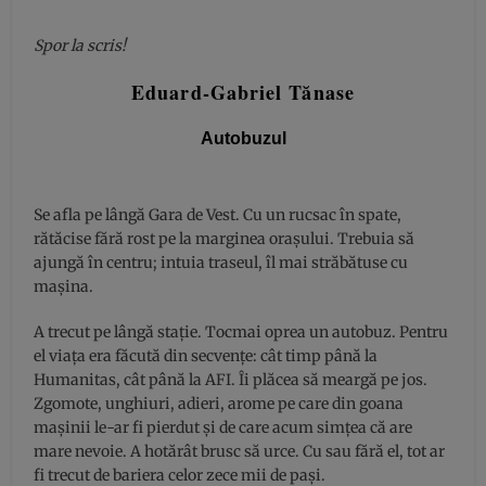
Spor la scris!
Eduard-Gabriel Tănase
Autobuzul
Se afla pe lângă Gara de Vest. Cu un rucsac în spate,
rătăcise fără rost pe la marginea orașului. Trebuia să
ajungă în centru; intuia traseul, îl mai străbătuse cu
mașina.
A trecut pe lângă stație. Tocmai oprea un autobuz. Pentru
el viața era făcută din secvențe: cât timp până la
Humanitas, cât până la AFI. Îi plăcea să meargă pe jos.
Zgomote, unghiuri, adieri, arome pe care din goana
mașinii le-ar fi pierdut și de care acum simțea că are
mare nevoie. A hotărât brusc să urce. Cu sau fără el, tot ar
fi trecut de bariera celor zece mii de pași.