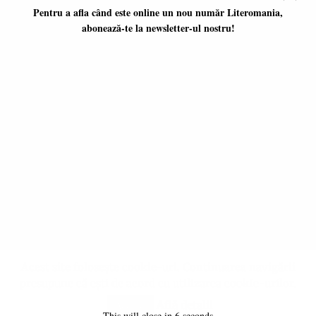
Pentru a afla când este online un nou număr Literomania,
abonează-te la newsletter-ul nostru!
Platformă literară independentă
ISSN 2668-7402
ISSN-L 2668-7402
Editori coordonatori:
Adina Dinițoiu
Raul Popescu
Data apariţiei primului număr:
ianuarie 2017
E-mail:
literomania2017@gmail.com
© 2017-2026 Literomania
Acest site folosește cookie-uri. Continuarea navigării
presupune că ești de acord cu utilizarea cookie-urilor.
Află detalii
Accept
All rights reserved © 2017-2026 Literomania
This will close in
6
seconds