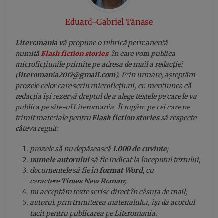
Eduard-Gabriel Tănase
Literomania
vă propune o rubrică permanentă
numită
Flash fiction stories
, în care vom publica
microficțiunile primite pe adresa de mail a redacției
(
literomania2017@gmail.com
).
Prin urmare, așteptăm
prozele celor care scriu microficțiuni, cu mențiunea că
redacția își rezervă dreptul de a alege textele pe care le va
publica pe site-ul Literomania. Îi rugăm pe cei care ne
trimit materiale pentru
Flash fiction stories
să respecte
câteva reguli:
prozele să nu depășească
1.000 de cuvinte
;
numele autorului
să fie indicat la începutul textului;
documentele să fie în
format Word
, cu
caractere
Times New Roman
;
nu acceptăm texte scrise direct în căsuța de mail;
autorul, prin trimiterea materialului, își dă acordul
tacit pentru publicarea pe Literomania.