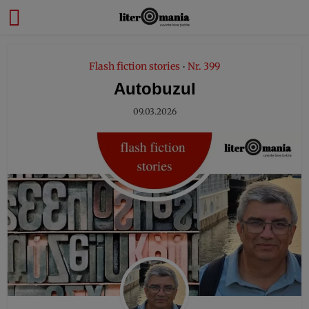
modal-check
Flash fiction stories
Nr. 399
•
Autobuzul
09.03.2026