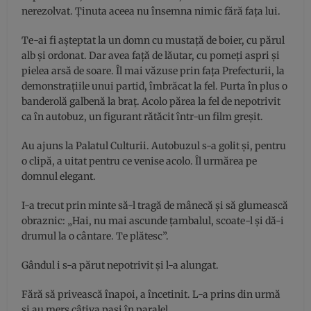
nerezolvat. Ținuta aceea nu însemna nimic fără fața lui.
Te-ai fi așteptat la un domn cu mustață de boier, cu părul
alb și ordonat. Dar avea față de lăutar, cu pomeți aspri și
pielea arsă de soare. Îl mai văzuse prin fața Prefecturii, la
demonstrațiile unui partid, îmbrăcat la fel. Purta în plus o
banderolă galbenă la braț. Acolo părea la fel de nepotrivit
ca în autobuz, un figurant rătăcit într-un film greșit.
Au ajuns la Palatul Culturii. Autobuzul s-a golit și, pentru
o clipă, a uitat pentru ce venise acolo. Îl urmărea pe
domnul elegant.
I-a trecut prin minte să-l tragă de mânecă și să glumească
obraznic: „Hai, nu mai ascunde țambalul, scoate-l și dă-i
drumul la o cântare. Te plătesc”.
Gândul i s-a părut nepotrivit și l-a alungat.
Fără să privească înapoi, a încetinit. L-a prins din urmă
și au mers câțiva pași în paralel.