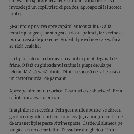
cineva, din spate. Făcea fețe ca atunci când încerci să
înveselești un copil trist: clipea des, aproape că își scotea
limba.
Și-a întors privirea spre capătul autobuzului. O altă
femeie plângea și se ștergea cu dosul palmei, iar vecina ei
purta mască de protecție. Probabil pe ea încerca s-o facă
să râdă cealaltă.
Un tip în salopetă dormea cu capul în piept, legănat de
frâne. O fată cu ghiozdanul strâns la piept derula pe
telefon fără să vadă nimic. Dintr-o sacoșă de rafie a căzut
un cartof murdar de pământ.
Aproape nimeni nu vorbea. Geamurile se aburiseră. Erau
ca într-un acvariu pe roți.
Imaginile se succedau. Prin geamurile aburite, se zăreau
garduri ruginite, curți cu câini legați și anunțuri cu firme
de amanet lipite peste vitrine sparte. Cartierul aluneca pe
lângă el ca un decor ieftin. O evadare din ghetou. Un alt