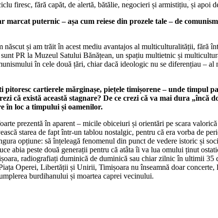
ciclu firesc, fără capăt, de alertă, bătălie, negocieri și armistițiu, și apo
ar marcat puternic – așa cum reiese din prozele tale – de comunism.
m născut și am trăit în acest mediu avantajos al multiculturalității, fără 
sunt PR la Muzeul Satului Bănățean, un spațiu multietnic și multicultural
munismului în cele două țări, chiar dacă ideologic nu se diferențiau – al
ești pitoresc cartierele mărginașe, piețele timișorene – unde timpul pa
ezi că există această stagnare? De ce crezi că va mai dura „încă d
e în loc a timpului și oamenilor.
oarte prezentă în aparent – micile obiceiuri și orientări pe scara valorică a
ească starea de fapt într-un tablou nostalgic, pentru că era vorba de perio
ngura opțiune: să înțeleagă fenomenul din punct de vedere istoric și soc
uce abia peste două generații pentru că atâta îi va lua omului ținut ostat
oara, radiografiați duminică de duminică sau chiar zilnic în ultimii 35 d
ța Operei, Libertății și Unirii, Timișoara nu înseamnă doar concerte, lans
 umplerea burdihanului și moartea caprei vecinului.