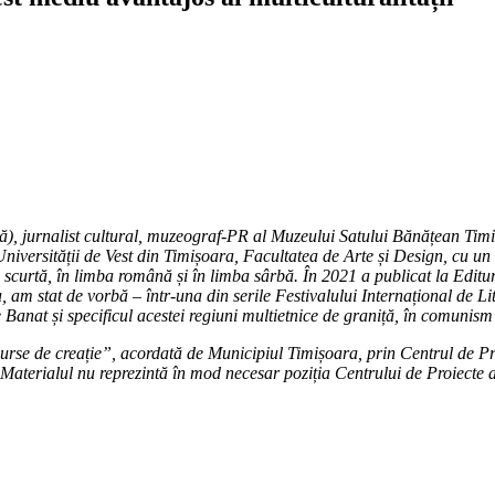
bă), jurnalist cultural, muzeograf-PR al Muzeului Satului Bănățean Tim
iversității de Vest din Timișoara, Facultatea de Arte și Design, cu un 
ză scurtă, în limba română și în limba sârbă. În 2021 a publicat la Edi
, am stat de vorbă – într-una din serile Festivalului Internațional de L
 Banat și specificul acestei regiuni multietnice de graniță, în comunis
 Burse de creație”, acordată de
Municipiul Timișoara, prin Centrul de P
Materialul nu reprezintă în
mod necesar poziția Centrului de Proiecte a