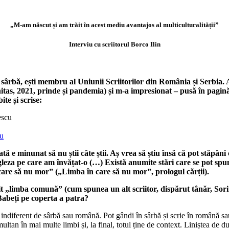
„M-am născut și am trăit în acest mediu avantajos al multiculturalității”
Interviu cu scriitorul Borco Ilin
ă și sârbă, ești membru al Uniunii Scriitorilor din România și Serbi
as, 2021, prinde și pandemia) și m-a impresionat – pusă în pagină – 
ite și scrise:
cu
e minunat să nu știi câte știi. Aș vrea să știu însă că pot stăpâni
gleza pe care am învățat-o (…) Există anumite stări care se pot spu
e care să nu mor” („Limba în care să nu mor”, prologul cărții).
sit „limba comună” (cum spunea un alt scriitor, dispărut tânăr, Sorin S
Babeți pe coperta a patra?
, indiferent de sârbă sau română. Pot gândi în sârbă și scrie în română sau
ultan în mai multe limbi și, la final, totul ține de context. Liniștea de