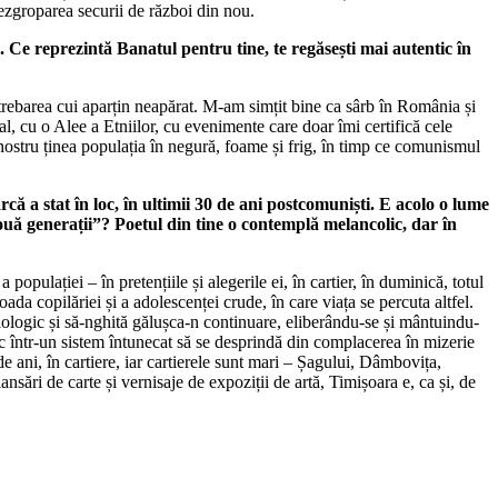
i dezgroparea securii de război din nou.
 Ce reprezintă Banatul pentru tine, te regăsești mai autentic în
întrebarea cui aparțin neapărat. M-am simțit bine ca sârb în România și
, cu o Alee a Etniilor, cu evenimente care doar îmi certifică cele
 nostru ținea populația în negură, foame și frig, în timp ce comunismul
rcă a stat în loc, în ultimii 30 de ani postcomuniști. E acolo o lume
ouă generații”? Poetul din tine o contemplă melancolic, dar în
 populației – în pretențiile și alegerile ei, în cartier, în duminică, totul
ada copilăriei și a adolescenței crude, în care viața se percuta altfel.
iologic și să-nghită gălușca-n continuare, eliberându-se și mântuindu-
ic într-un sistem întunecat să se desprindă din complacerea în mizerie
e ani, în cartiere, iar cartierele sunt mari – Șagului, Dâmbovița,
ări de carte și vernisaje de expoziții de artă, Timișoara e, ca și, de