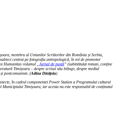
ișoara, membru al Uniunilor Scriitorilor din România și Serbia,
subiect centrat pe fotografia antropologică, în rol de promotor
tura Humanitas volumul „
Jurnal de pustă
” (subintitulat roman, conține
iteratură Timișoara – despre scrisul său bilingv, despre mediul
m și postcomunism. (
Adina Dinițoiu
)
roiecte, în cadrul componentei Power Station a Programului
cultural
l Municipiului Timișoara, iar acesta nu este responsabil de conținutul