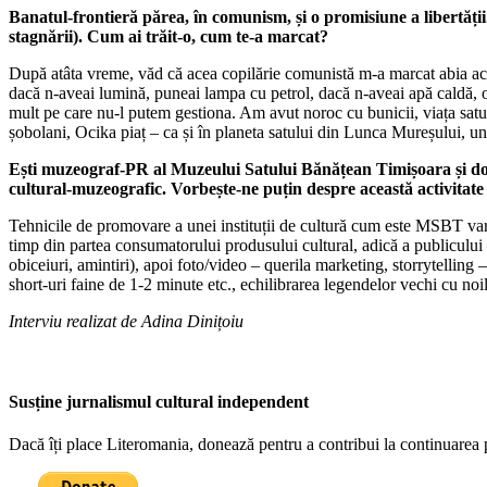
Banatul-frontieră părea, în comunism, și o promisiune a libertății.
stagnării). Cum ai trăit-o, cum te-a marcat?
După atâta vreme, văd că acea copilărie comunistă m-a marcat abia acum
dacă n-aveai lumină, puneai lampa cu petrol, dacă n-aveai apă caldă, o
mult pe care nu-l putem gestiona. Am avut noroc cu bunicii, viața satulu
șobolani, Ocika piaț – ca și în planeta satului din Lunca Mureșului, un
Ești muzeograf-PR al Muzeului Satului Bănățean Timișoara și doct
cultural-muzeografic. Vorbește-ne puțin despre această activitate 
Tehnicile de promovare a unei instituții de cultură cum este MSBT variază
timp din partea consumatorului produsului cultural, adică a publicului –
obiceiuri, amintiri), apoi foto/video – querila marketing, storrytelling 
short-uri faine de 1-2 minute etc., echilibrarea legendelor vechi cu noil
Interviu realizat de Adina Dinițoiu
Susține jurnalismul cultural independent
Dacă îți place Literomania, donează pentru a contribui la continuarea 