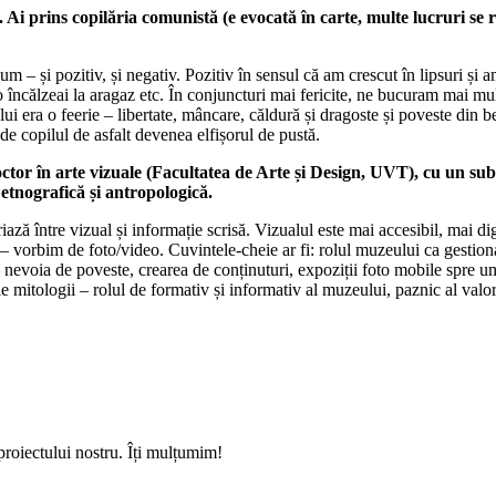
 Ai prins copilăria comunistă (e evocată în carte, multe lucruri se 
 – și pozitiv, și negativ. Pozitiv în sensul că am crescut în lipsuri și 
 încălzeai la aragaz etc. În conjuncturi mai fericite, ne bucuram mai m
i era o feerie – libertate, mâncare, căldură și dragoste și poveste din be
de copilul de asfalt devenea elfișorul de pustă.
or în arte vizuale (Facultatea de Arte și Design, UVT), cu un subi
etnografică și antropologică.
 între vizual și informație scrisă. Vizualul este mai accesibil, mai diger
 vorbim de foto/video. Cuvintele-cheie ar fi: rolul muzeului ca gestionar
– nevoia de poveste, crearea de conținuturi, expoziții foto mobile spre um
e mitologii – rolul de formativ și informativ al muzeului, paznic al valori
proiectului nostru. Îți mulțumim!