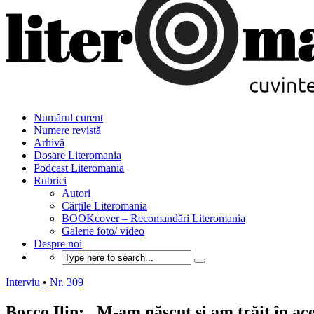
Numărul curent
Numere revistă
Arhivă
Dosare Literomania
Podcast Literomania
Rubrici
Autori
Cărțile Literomania
BOOKcover – Recomandări Literomania
Galerie foto/ video
Despre noi
Interviu
•
Nr. 309
Borco Ilin: „M-am născut și am trăit în ace