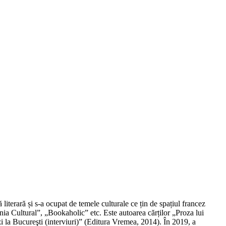
ă literară și s-a ocupat de temele culturale ce țin de spațiul francez
nia Cultural”, „Bookaholic” etc. Este autoarea cărților „Proza lui
cezi la Bucureşti (interviuri)” (Editura Vremea, 2014). În 2019, a