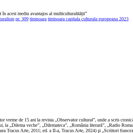
în acest mediu avantajos al multiculturalității”
turalism
nr. 309
timisoara
timisoara capitala culturala europeana 2023
dactor vreme de 15 ani la revista „Observator cultural”, unde a scris cronic
mpului, la „Dilema veche”, „Dilemateca”, „România literară”, „Radio Roma
ditura Tracus Arte, 2011; ed. a II-a, Tracus Arte, 2024) şi „Scriitori fran