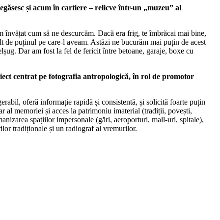
regăsesc și acum în cartiere – relicve într-un „muzeu” al
am învățat cum să ne descurcăm. Dacă era frig, te îmbrăcai mai bine,
ult de puținul pe care-l aveam. Astăzi ne bucurăm mai puțin de acest
lșug. Dar am fost la fel de fericit între betoane, garaje, boxe cu
ect centrat pe fotografia antropologică, în rol de promotor
abil, oferă informație rapidă și consistentă, și solicită foarte puțin
 al memoriei și acces la patrimoniu imaterial (tradiții, povești,
anizarea spațiilor impersonale (gări, aeroporturi, mall-uri, spitale),
lor tradiționale și un radiograf al vremurilor.