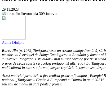
29.11.2023
Adina Dinițoiu
Borco Ilin
(n. 1975, Timișoara) este un scriitor bilingv (română, sâr
membru al Asociației de Științe Etnologice din România și doctor al Un
cultural-muzeografic. Este autorul mai multor cărți de poezie și pro
o serie de proze scurte cu același protagonist-alter ego). La Timișoara
multicultural în care s-a format, despre copilăria în comunism, despre
Acest material jurnalistic a fost realizat printr-o finanțare „Energie!
național „Timișoara – Capitală Europeană a Culturii în anul 2023”. 
său sau de modul în care poate fi folosit.