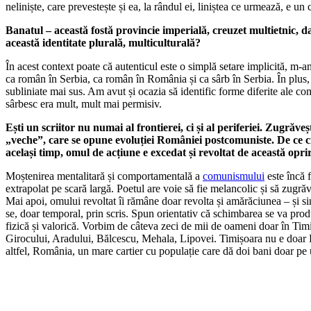
neliniște, care prevestește și ea, la rândul ei, liniștea ce urmează, e un 
Banatul – această fostă provincie imperială, creuzet multietnic, d
această identitate plurală, multiculturală?
În acest context poate că autenticul este o simplă setare implicită, m-a
ca român în Serbia, ca român în România și ca sârb în Serbia. În plus, 
subliniate mai sus. Am avut și ocazia să identific forme diferite ale co
sârbesc era mult, mult mai permisiv.
Ești un scriitor nu numai al frontierei, ci și al periferiei. Zugrăv
„veche”, care se opune evoluției României postcomuniste. De ce cr
același timp, omul de acțiune e excedat și revoltat de această oprir
Moștenirea mentalitară și comportamentală a
comunismului
este încă f
extrapolat pe scară largă. Poetul are voie să fie melancolic și să zugrăv
Mai apoi, omului revoltat îi rămâne doar revolta și amărăciunea – și si
se, doar temporal, prin scris. Spun orientativ că schimbarea se va prod
fizică și valorică. Vorbim de câteva zeci de mii de oameni doar în Timiș
Girocului, Aradului, Bălcescu, Mehala, Lipovei. Timișoara nu e doar Pia
altfel, România, un mare cartier cu populație care dă doi bani doar pe