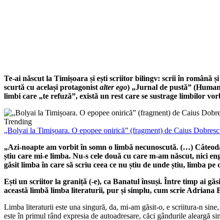
Te-ai născut la Timișoara și ești scriitor bilingv: scrii în român
scurtă cu același protagonist
alter ego
) „Jurnal de pustă” (Humanit
limbi care „te refuză”, există un rest care se sustrage limbilor vorb
Trending
„Bolyai la Timișoara. O epopee onirică” (fragment) de Caius Dobres
„Azi-noapte am vorbit în somn o limbă necunoscută. (…) Câteodată 
știu care mi-e limba. Nu-s cele două cu care m-am născut, nici en
găsit limba în care să scriu ceea ce nu știu de unde știu, limba p
Ești un scriitor la graniță (-e), ca Banatul însuși. Între timp ai gă
această limbă limba literaturii, pur și simplu, cum scrie Adriana 
Limba literaturii este una singură, da, mi-am găsit-o, e scriitura-n sine
este în primul rând expresia de autoadresare, căci gândurile aleargă sim