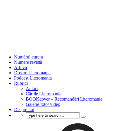
Numărul curent
Numere revistă
Arhivă
Dosare Literomania
Podcast Literomania
Rubrici
Autori
Cărțile Literomania
BOOKcover – Recomandări Literomania
Galerie foto/ video
Despre noi