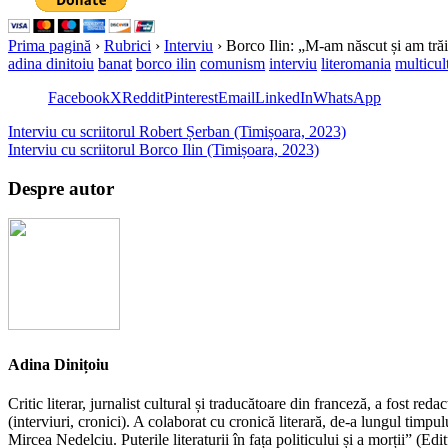
Prima pagină
›
Rubrici
›
Interviu
›
Borco Ilin: „M-am născut și am trăit 
adina dinitoiu
banat
borco ilin
comunism
interviu
literomania
multicul
Facebook
X
Reddit
Pinterest
Email
LinkedIn
WhatsApp
Interviu cu scriitorul Robert Șerban (Timișoara, 2023)
Interviu cu scriitorul Borco Ilin (Timișoara, 2023)
Despre autor
Adina Dinițoiu
Critic literar, jurnalist cultural și traducătoare din franceză, a fost re
(interviuri, cronici). A colaborat cu cronică literară, de-a lungul ti
Mircea Nedelciu. Puterile literaturii în fața politicului și a morții” (E