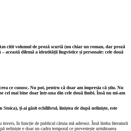
a. Am citit volumul de proză scurtă (nu chiar un roman, dar proză
această dilemă a identității lingvistice și personale: cele două
 ceea ce cunosc. Nu pot, pentru că doar am impresia că știu. Nu
ne cel mai bine doar într-una din cele două limbi. Însă nu mi-am
toica), ți-ai găsit echilibrul, liniștea de după neliniște, este
 invers, în funcție de publicul căruia mă adresez. Însă limba literaturii
 după neliniște e doar un cadru temporal ce prevestește următoarea