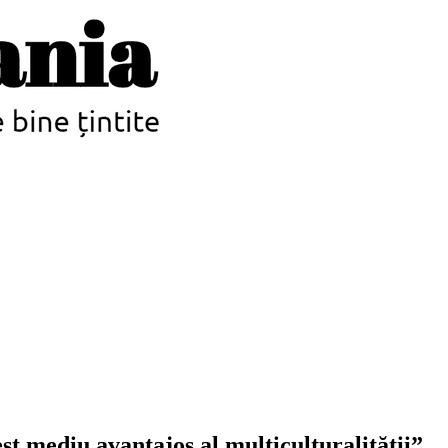
st mediu avantajos al multiculturalității”