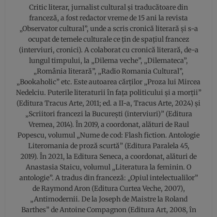
Critic literar, jurnalist cultural și traducătoare din
franceză, a fost redactor vreme de 15 ani la revista
„Observator cultural”, unde a scris cronică literară și s-a
ocupat de temele culturale ce țin de spațiul francez
(interviuri, cronici). A colaborat cu cronică literară, de-a
lungul timpului, la „Dilema veche”, „Dilemateca”,
„România literară”, „Radio Romania Cultural”,
„Bookaholic” etc. Este autoarea cărților „Proza lui Mircea
Nedelciu. Puterile literaturii în fața politicului și a morții”
(Editura Tracus Arte, 2011; ed. a II-a, Tracus Arte, 2024) şi
„Scriitori francezi la Bucureşti (interviuri)” (Editura
Vremea, 2014). În 2019, a coordonat, alături de Raul
Popescu, volumul „Nume de cod: Flash fiction. Antologie
Literomania de proză scurtă” (Editura Paralela 45,
2019). În 2021, la Editura Seneca, a coordonat, alături de
Anastasia Staicu, volumul „Literatura la feminin. O
antologie”. A tradus din franceză: „Opiul intelectualilor”
de Raymond Aron (Editura Curtea Veche, 2007),
„Antimodernii. De la Joseph de Maistre la Roland
Barthes” de Antoine Compagnon (Editura Art, 2008, în