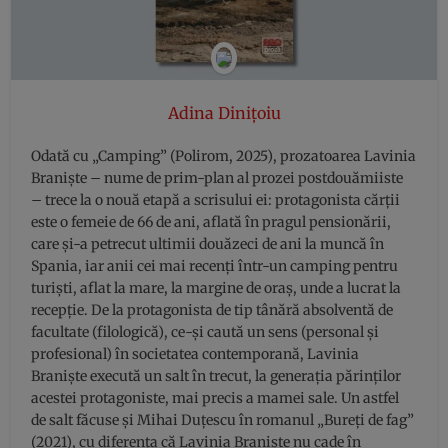
Adina Dinițoiu
Odată cu „Camping” (Polirom, 2025), prozatoarea Lavinia
Braniște – nume de prim-plan al prozei postdouămiiste
– trece la o nouă etapă a scrisului ei: protagonista cărții
este o femeie de 66 de ani, aflată în pragul pensionării,
care și-a petrecut ultimii douăzeci de ani la muncă în
Spania, iar anii cei mai recenți într-un camping pentru
turiști, aflat la mare, la margine de oraș, unde a lucrat la
recepție. De la protagonista de tip tânără absolventă de
facultate (filologică), ce-și caută un sens (personal și
profesional) în societatea contemporană, Lavinia
Braniște execută un salt în trecut, la generația părinților
acestei protagoniste, mai precis a mamei sale. Un astfel
de salt făcuse și Mihai Duțescu în romanul „Bureți de fag”
(2021), cu diferența că Lavinia Braniște nu cade în