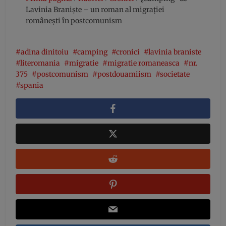
Lavinia Braniște – un roman al migrației
românești în postcomunism
adina dinitoiu
camping
cronici
lavinia braniste
literomania
migratie
migratie romaneasca
nr.
375
postcomunism
postdouamiism
societate
spania