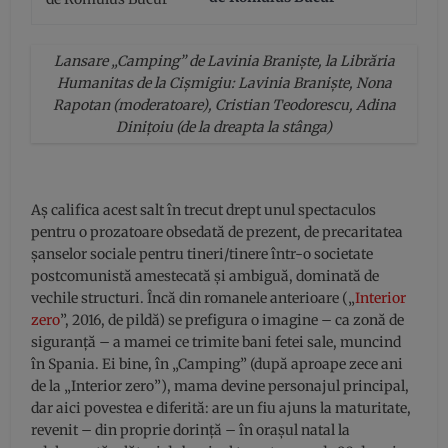
Lansare „Camping” de Lavinia Braniște, la Librăria
Humanitas de la Cișmigiu: Lavinia Braniște, Nona
Rapotan (moderatoare), Cristian Teodorescu, Adina
Dinițoiu (de la dreapta la stânga)
Aș califica acest salt în trecut drept unul spectaculos
pentru o prozatoare obsedată de prezent, de precaritatea
șanselor sociale pentru tineri/tinere într-o societate
postcomunistă amestecată și ambiguă, dominată de
vechile structuri. Încă din romanele anterioare („
Interior
zero
”, 2016, de pildă) se prefigura o imagine – ca zonă de
siguranță – a mamei ce trimite bani fetei sale, muncind
în Spania. Ei bine, în „Camping” (după aproape zece ani
de la „Interior zero”), mama devine personajul principal,
dar aici povestea e diferită: are un fiu ajuns la maturitate,
revenit – din proprie dorință – în orașul natal la