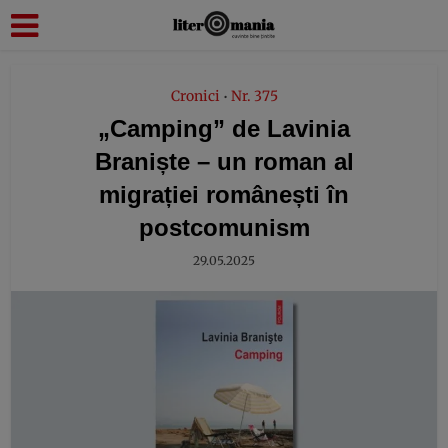
modal-check
Cronici
Nr. 375
•
„Camping” de Lavinia
Braniște – un roman al
migrației românești în
postcomunism
29.05.2025