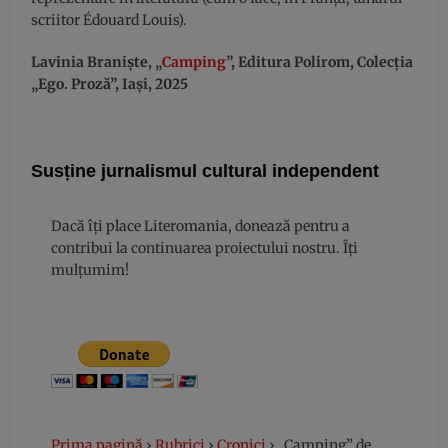
scriitor Édouard Louis).
Lavinia Braniște, „
Camping
”, Editura Polirom, Colecția
„Ego. Proză”, Iași, 2025
Susține jurnalismul cultural independent
Dacă îți place Literomania, donează pentru a
contribui la continuarea proiectului nostru. Îți
mulțumim!
Prima pagină
›
Rubrici
›
Cronici
›
„Camping” de