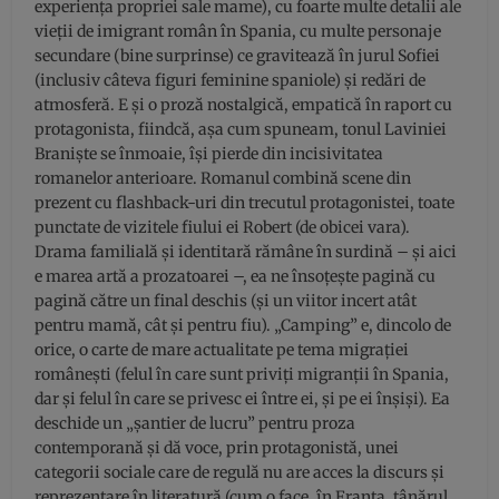
experiența propriei sale mame), cu foarte multe detalii ale
vieții de imigrant român în Spania, cu multe personaje
secundare (bine surprinse) ce gravitează în jurul Sofiei
(inclusiv câteva figuri feminine spaniole) și redări de
atmosferă. E și o proză nostalgică, empatică în raport cu
protagonista, fiindcă, așa cum spuneam, tonul Laviniei
Braniște se înmoaie, își pierde din incisivitatea
romanelor anterioare. Romanul combină scene din
prezent cu flashback-uri din trecutul protagonistei, toate
punctate de vizitele fiului ei Robert (de obicei vara).
Drama familială și identitară rămâne în surdină – și aici
e marea artă a prozatoarei –, ea ne însoțește pagină cu
pagină către un final deschis (și un viitor incert atât
pentru mamă, cât și pentru fiu). „Camping” e, dincolo de
orice, o carte de mare actualitate pe tema migrației
românești (felul în care sunt priviți migranții în Spania,
dar și felul în care se privesc ei între ei, și pe ei înșiși). Ea
deschide un „șantier de lucru” pentru proza
contemporană și dă voce, prin protagonistă, unei
categorii sociale care de regulă nu are acces la discurs și
reprezentare în literatură (cum o face, în Franța, tânărul