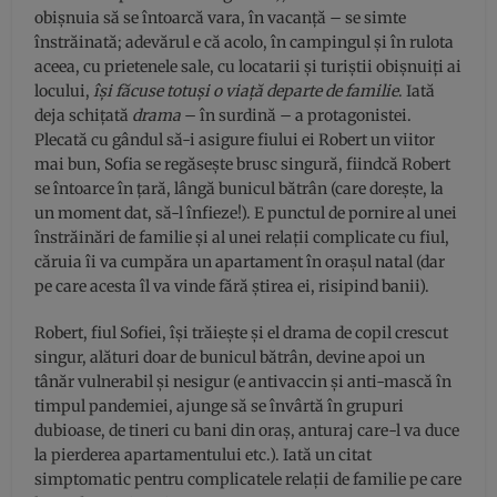
obișnuia să se întoarcă vara, în vacanță – se simte
înstrăinată; adevărul e că acolo, în campingul și în rulota
aceea, cu prietenele sale, cu locatarii și turiștii obișnuiți ai
locului,
își făcuse totuși o viață departe de familie
. Iată
deja schițată
drama
– în surdină – a protagonistei.
Plecată cu gândul să-i asigure fiului ei Robert un viitor
mai bun, Sofia se regăsește brusc singură, fiindcă Robert
se întoarce în țară, lângă bunicul bătrân (care dorește, la
un moment dat, să-l înfieze!). E punctul de pornire al unei
înstrăinări de familie și al unei relații complicate cu fiul,
căruia îi va cumpăra un apartament în orașul natal (dar
pe care acesta îl va vinde fără știrea ei, risipind banii).
Robert, fiul Sofiei, își trăiește și el drama de copil crescut
singur, alături doar de bunicul bătrân, devine apoi un
tânăr vulnerabil și nesigur (e antivaccin și anti-mască în
timpul pandemiei, ajunge să se învârtă în grupuri
dubioase, de tineri cu bani din oraș, anturaj care-l va duce
la pierderea apartamentului etc.). Iată un citat
simptomatic pentru complicatele relații de familie pe care