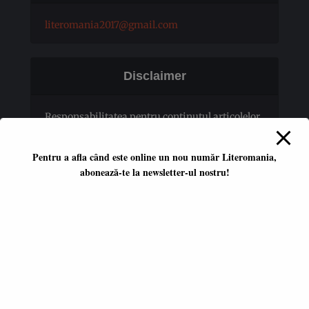
literomania2017@gmail.com
Disclaimer
Responsabilitatea pentru conţinutul articolelor
publicate revine în totalitate autorilor.
Pentru a afla când este online un nou număr Literomania,
abonează-te la newsletter-ul nostru!
Platformă literară independentă
ISSN 2668-7402
ISSN-L 2668-7402
Editori coordonatori:
Adina Dinițoiu
Raul Popescu