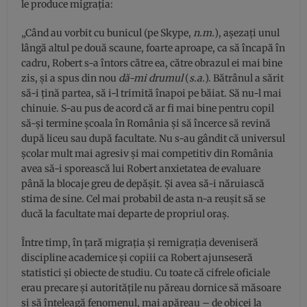
le produce migrația:
„Când au vorbit cu bunicul (pe Skype,
n.m.
), așezați unul
lângă altul pe două scaune, foarte aproape, ca să încapă în
cadru, Robert s-a întors către ea, către obrazul ei mai bine
zis, și a spus din nou
dă-mi drumul
(
s.a.
). Bătrânul a sărit
să-i țină partea, să i-l trimită înapoi pe băiat. Să nu-l mai
chinuie. S-au pus de acord că ar fi mai bine pentru copil
să-și termine școala în România și să încerce să revină
după liceu sau după facultate. Nu s-au gândit că universul
școlar mult mai agresiv și mai competitiv din România
avea să-i sporească lui Robert anxietatea de evaluare
până la blocaje greu de depășit. Și avea să-i năruiască
stima de sine. Cel mai probabil de asta n-a reușit să se
ducă la facultate mai departe de propriul oraș.
Între timp, în țară migrația și remigrația deveniseră
discipline academice și copiii ca Robert ajunseseră
statistici și obiecte de studiu. Cu toate că cifrele oficiale
erau precare și autoritățile nu păreau dornice să măsoare
și să înțeleagă fenomenul, mai apăreau – de obicei la