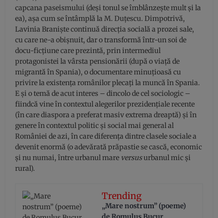
capcana paseismului (deși tonul se îmblânzește mult și la
ea), așa cum se întâmplă la M. Duțescu. Dimpotrivă,
Lavinia Braniște continuă direcția socială a prozei sale,
cu care ne-a obișnuit, dar o transformă într-un soi de
docu-ficțiune care prezintă, prin intermediul
protagonistei la vârsta pensionării (după o viață de
migrantă în Spania), o documentare minuțioasă cu
privire la existența românilor plecați la muncă în Spania.
E și o temă de acut interes – dincolo de cel sociologic –
fiindcă vine în contextul alegerilor prezidențiale recente
(în care diaspora a preferat masiv extrema dreaptă) și în
genere în contextul politic și social mai general al
României de azi, în care diferența dintre clasele sociale a
devenit enormă (o adevărată prăpastie se cască, economic
și nu numai, între urbanul mare
versus
urbanul mic și
rural).
Trending
„Mare nostrum” (poeme)
de Romulus Bucur