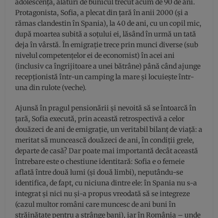
adolescență, alături de bunicul trecut acum de 90 de ani.
Protagonista, Sofia, a plecat din țară în anii 2000 (și a
rămas clandestin în Spania), la 40 de ani, cu un copil mic,
după moartea subită a soțului ei, lăsând în urmă un tată
deja în vârstă. În emigrație trece prin munci diverse (sub
nivelul competențelor ei de economist) în acei ani
(inclusiv ca îngrijitoare a unei bătrâne) până când ajunge
recepționistă într-un camping la mare și locuiește într-
una din rulote (veche).
Ajunsă în pragul pensionării și nevoită să se întoarcă în
țară, Sofia execută, prin această retrospectivă a celor
douăzeci de ani de emigrație, un veritabil bilanț de viață: a
meritat să muncească douăzeci de ani, în condiții grele,
departe de casă? Dar poate mai importantă decât această
întrebare este o chestiune identitară: Sofia e o femeie
aflată între două lumi (și două limbi), neputându-se
identifica, de fapt, cu niciuna dintre ele: în Spania nu s-a
integrat și nici nu și-a propus vreodată să se integreze
(cazul multor români care muncesc de ani buni în
străinătate pentru a strânge bani), iar în România – unde