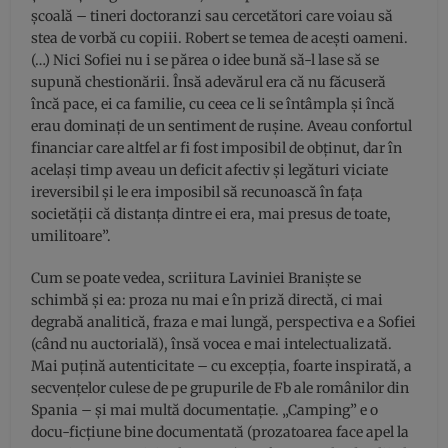
școală – tineri doctoranzi sau cercetători care voiau să
stea de vorbă cu copiii. Robert se temea de acești oameni.
(…) Nici Sofiei nu i se părea o idee bună să-l lase să se
supună chestionării. Însă adevărul era că nu făcuseră
încă pace, ei ca familie, cu ceea ce li se întâmpla și încă
erau dominați de un sentiment de rușine. Aveau confortul
financiar care altfel ar fi fost imposibil de obținut, dar în
același timp aveau un deficit afectiv și legături viciate
ireversibil și le era imposibil să recunoască în fața
societății că distanța dintre ei era, mai presus de toate,
umilitoare”.
Cum se poate vedea, scriitura Laviniei Braniște se
schimbă și ea: proza nu mai e în priză directă, ci mai
degrabă analitică, fraza e mai lungă, perspectiva e a Sofiei
(când nu auctorială), însă vocea e mai intelectualizată.
Mai puțină autenticitate – cu excepția, foarte inspirată, a
secvențelor culese de pe grupurile de Fb ale românilor din
Spania – și mai multă documentație. „Camping” e o
docu-ficțiune bine documentată (prozatoarea face apel la