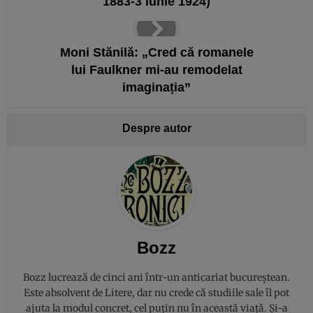
1883-3 iunie 1924)
Moni Stănilă: „Cred că romanele
lui Faulkner mi-au remodelat
imaginația”
Despre autor
Bozz
Bozz lucrează de cinci ani într-un anticariat bucureștean.
Este absolvent de Litere, dar nu crede că studiile sale îl pot
ajuta la modul concret, cel puțin nu în această viață. Și-a