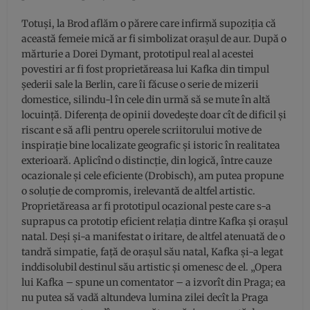
Totuși, la Brod aflăm o părere care infirmă supoziția că
această femeie mică ar fi simbolizat orașul de aur. După o
mărturie a Dorei Dymant, prototipul real al acestei
povestiri ar fi fost proprietăreasa lui Kafka din timpul
șederii sale la Berlin, care îi făcuse o serie de mizerii
domestice, silindu-l în cele din urmă să se mute în altă
locuință. Diferența de opinii dovedește doar cît de dificil și
riscant e să afli pentru operele scriitorului motive de
inspirație bine localizate geografic și istoric în realitatea
exterioară. Aplicînd o distincție, din logică, între cauze
ocazionale și cele eficiente (Drobisch), am putea propune
o soluție de compromis, irelevantă de altfel artistic.
Proprietăreasa ar fi prototipul ocazional peste care s-a
suprapus ca prototip eficient relația dintre Kafka și orașul
natal. Deși și-a manifestat o iritare, de altfel atenuată de o
tandră simpatie, față de orașul său natal, Kafka și-a legat
inddisolubil destinul său artistic și omenesc de el. „Opera
lui Kafka – spune un comentator – a izvorît din Praga; ea
nu putea să vadă altundeva lumina zilei decît la Praga