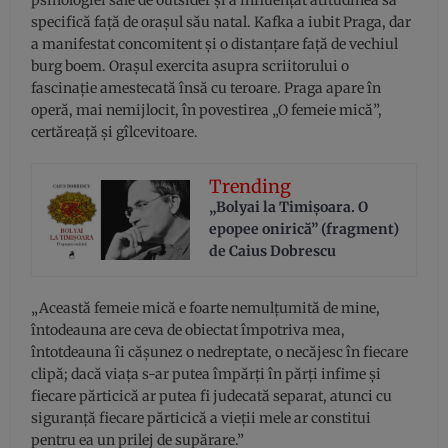
specifică față de orașul său natal. Kafka a iubit Praga, dar
a manifestat concomitent și o distanțare față de vechiul
burg boem. Orașul exercita asupra scriitorului o
fascinație amestecată însă cu teroare. Praga apare în
operă, mai nemijlocit, în povestirea „O femeie mică”,
certăreață și gîlcevitoare.
Trending
„Bolyai la Timișoara. O
epopee onirică” (fragment)
de Caius Dobrescu
„Această femeie mică e foarte nemulțumită de mine,
întodeauna are ceva de obiectat împotriva mea,
întotdeauna îi cășunez o nedreptate, o necăjesc în fiecare
clipă; dacă viața s-ar putea împărți în părți infime și
fiecare părticică ar putea fi judecată separat, atunci cu
siguranță fiecare părticică a vieții mele ar constitui
pentru ea un prilej de supărare.”