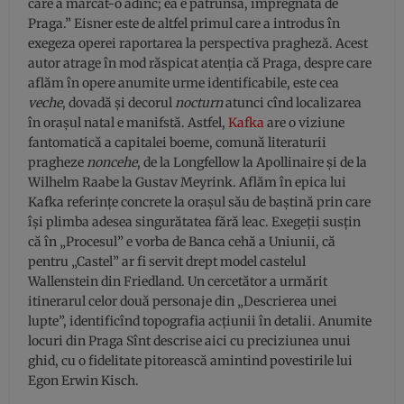
care a marcat-o adînc; ea e pătrunsă, impregnată de
Praga.” Eisner este de altfel primul care a introdus în
exegeza operei raportarea la perspectiva pragheză. Acest
autor atrage în mod răspicat atenția că Praga, despre care
aflăm în opere anumite urme identificabile, este cea
veche
, dovadă și decorul
nocturn
atunci cînd localizarea
în orașul natal e manifstă. Astfel,
Kafka
are o viziune
fantomatică a capitalei boeme, comună literaturii
pragheze
noncehe
, de la Longfellow la Apollinaire și de la
Wilhelm Raabe la Gustav Meyrink. Aflăm în epica lui
Kafka referințe concrete la orașul său de baștină prin care
își plimba adesea singurătatea fără leac. Exegeții susțin
că în „Procesul” e vorba de Banca cehă a Uniunii, că
pentru „Castel” ar fi servit drept model castelul
Wallenstein din Friedland. Un cercetător a urmărit
itinerarul celor două personaje din „Descrierea unei
lupte”, identificînd topografia acțiunii în detalii. Anumite
locuri din Praga Sînt descrise aici cu preciziunea unui
ghid, cu o fidelitate pitorească amintind povestirile lui
Egon Erwin Kisch.