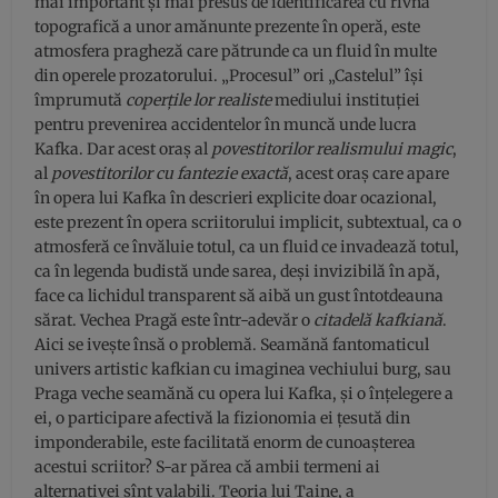
mai important și mai presus de identificarea cu rîvnă
topografică a unor amănunte prezente în operă, este
atmosfera pragheză care pătrunde ca un fluid în multe
din operele prozatorului. „Procesul” ori „Castelul” își
împrumută
coperțile lor realiste
mediului instituției
pentru prevenirea accidentelor în muncă unde lucra
Kafka. Dar acest oraș al
povestitorilor realismului magic
,
al
povestitorilor cu fantezie exactă
, acest oraș care apare
în opera lui Kafka în descrieri explicite doar ocazional,
este prezent în opera scriitorului implicit, subtextual, ca o
atmosferă ce învăluie totul, ca un fluid ce invadează totul,
ca în legenda budistă unde sarea, deși invizibilă în apă,
face ca lichidul transparent să aibă un gust întotdeauna
sărat. Vechea Pragă este într-adevăr o
citadelă kafkiană
.
Aici se ivește însă o problemă. Seamănă fantomaticul
univers artistic kafkian cu imaginea vechiului burg, sau
Praga veche seamănă cu opera lui Kafka, și o înțelegere a
ei, o participare afectivă la fizionomia ei țesută din
imponderabile, este facilitată enorm de cunoașterea
acestui scriitor? S-ar părea că ambii termeni ai
alternativei sînt valabili. Teoria lui Taine, a