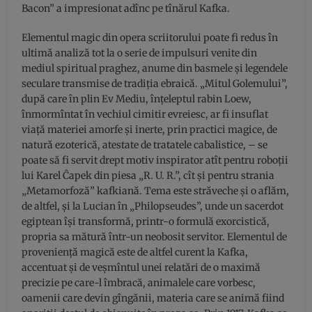
Bacon” a impresionat adînc pe tînărul Kafka.
Elementul magic din opera scriitorului poate fi redus în
ultimă analiză tot la o serie de impulsuri venite din
mediul spiritual praghez, anume din basmele și legendele
seculare transmise de tradiția ebraică. „Mitul Golemului”,
după care în plin Ev Mediu, înțeleptul rabin Loew,
înmormîntat în vechiul cimitir evreiesc, ar fi insuflat
viață materiei amorfe și inerte, prin practici magice, de
natură ezoterică, atestate de tratatele cabalistice, – se
poate să fi servit drept motiv inspirator atît pentru roboții
lui Karel Ĉapek din piesa „R. U. R.”, cît și pentru strania
„Metamorfoză” kafkiană. Tema este străveche și o aflăm,
de altfel, și la Lucian în „Philopseudes”, unde un sacerdot
egiptean își transformă, printr-o formulă exorcistică,
propria sa mătură într-un neobosit servitor. Elementul de
proveniență magică este de altfel curent la Kafka,
accentuat și de veșmîntul unei relatări de o maximă
precizie pe care-l îmbracă, animalele care vorbesc,
oamenii care devin gîngănii, materia care se animă fiind