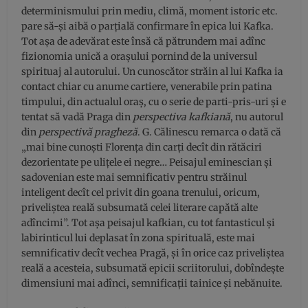
determinismului prin mediu, climă, moment istoric etc.
pare să-și aibă o parțială confirmare în epica lui Kafka.
Tot așa de adevărat este însă că pătrundem mai adînc
fizionomia unică a orașului pornind de la universul
spirituaj al autorului. Un cunoscător străin al lui Kafka ia
contact chiar cu anume cartiere, venerabile prin patina
timpului, din actualul oraș, cu o serie de parti-pris-uri și e
tentat să vadă Praga din
perspectiva kafkiană
, nu autorul
din
perspectivă pragheză
. G. Călinescu remarca o dată că
„mai bine cunoști Florența din carți decît din rătăciri
dezorientate pe ulițele ei negre… Peisajul eminescian și
sadovenian este mai semnificativ pentru străinul
inteligent decît cel privit din goana trenului, oricum,
priveliștea reală subsumată celei literare capătă alte
adîncimi”. Tot așa peisajul kafkian, cu tot fantasticul și
labirinticul lui deplasat în zona spirituală, este mai
semnificativ decît vechea Pragă, și în orice caz priveliștea
reală a acesteia, subsumată epicii scriitorului, dobîndește
dimensiuni mai adînci, semnificații tainice și nebănuite.