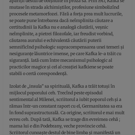
apariții destul de obișnuite în proza sa. Prin 1917, Kafka se
mutase în strada alchimiștilor, profesiune simbolizînd
procesele metamorfozei. Fără a forța prea mult lucrurile,
se poate pune întrebarea dacă neîmplinita căutare a
certitudinii Ia Kafka nu e analogă căutării, veșnic
neîmplinite, a pietrei filozofale, iar freudist vorbind,
căutarea aurului e echivalentă căutării puterii
semnificînd psihologic supracompensarea unei temeri și
nesiguranțe lăuntrice imense, pe care Kafka le-a trăit cu
siguranță. Iată cum între mecanismul psihologic al
practicilor magice și cel al creației kafkiene se poate
stabili o certă corespondență.
Izolat de „insula” sa spirituală, Kafka a trăit totuși în
mijlocul poporului ceh. Trecînd peste episodul
sentimental al Milenei, scriitorul a iubit poporul ceh și a
rămas într-un constant raport cu el, Germanitatea sa era
în fond suprastructurală. Ca origine, scriitorul e mai mult
evreu ceh. După tată, Kafka se trage din evreimea cehă ;
mama lui e din Podebrany, veche provincie cehă.
Scriitorul cunoaște destul de bine limba și manifestă un