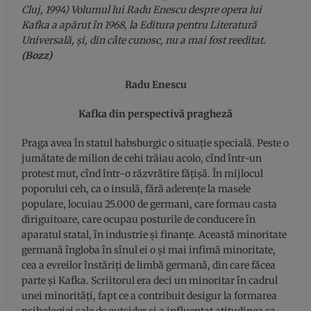
Cluj, 1994) Volumul lui Radu Enescu despre opera lui
Kafka a apărut în 1968, la Editura pentru Literatură
Universală, și, din câte cunosc, nu a mai fost reeditat.
(Bozz)
Radu Enescu
Kafka din perspectivă pragheză
Praga avea în statul habsburgic o situație specială. Peste o
jumătate de milion de cehi trăiau acolo, cînd într-un
protest mut, cînd într-o răzvrătire fățișă. În mijlocul
poporului ceh, ca o insulă, fără aderențe la masele
populare, locuiau 25.000 de germani, care formau casta
diriguitoare, care ocupau posturile de conducere în
aparatul statal, în industrie și finanțe. Această minoritate
germană îngloba în sînul ei o și mai infimă minoritate,
cea a evreilor înstăriți de limbă germană, din care făcea
parte și Kafka. Scriitorul era deci un minoritar în cadrul
unei minorități, fapt ce a contribuit desigur la formarea
psihologiei sale de outsider și a influențat atitudinea sa