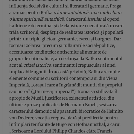
influența decisivă a culturii și literaturii germane, Praga
a rămas pentru Kafka
o lume autohtonă, mai mult chiar:
o lume spirituală autarhică
. Caracterul
insular
al operei
kafkiene e determinat și de claustrarea nenaturală în care
trăia scriitorul, despărțit de realitatea istorică și populară
printr-un triplu ghetou: germanic, evreu și burghez. Dar
tocmai izolarea, precum și tulburarile social-politice,
accentuarea tendințelor antisemite alimentate de
grupurile naționaliste, au declanșat la Kafka sentimentul
acut al
crizei istorice
, sentimentul crepuscular al unei
implacabile agonii. În această privință, Kafka are multe
elemente comune cu scriitorii contemporani din Viena
Imperială, „orașul care a îngrămădit munții din propriul
său noroi” („Un mesaj imperial”). Ironia sa stillizată îl
apropie de Musil, justificarea existenței artistice, din
ultimele proze publicate, de Hermann Broch, sesizarea
caracterului demonic al aparaturii birocratice de Heimito
von Doderer, vocația crepusculară și predilecția pentru
întîmplări terifiante de Hugo von Hofmannsthal, a cărui
„Scrisoare a Lordului Philipp Chandos către Francis