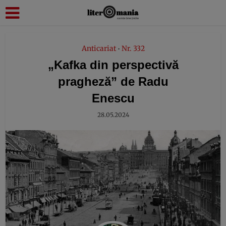
modal-check
Anticariat
Nr. 332
•
„Kafka din perspectivă
pragheză” de Radu
Enescu
28.05.2024