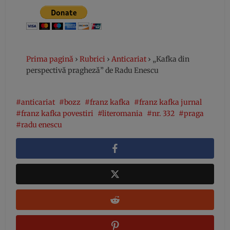
Prima pagină
›
Rubrici
›
Anticariat
›
„Kafka din
perspectivă pragheză” de Radu Enescu
anticariat
bozz
franz kafka
franz kafka jurnal
franz kafka povestiri
literomania
nr. 332
praga
radu enescu