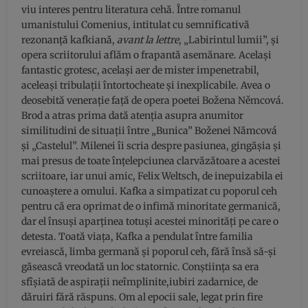
viu interes pentru literatura cehă. Între romanul
umanistului Comenius, intitulat cu semnificativă
rezonanță kafkiană,
avant la lettre
, „Labirintul lumii”, și
opera scriitorului aflăm o frapantă asemănare. Același
fantastic grotesc, același aer de mister impenetrabil,
aceleași tribulații întortocheate și inexplicabile. Avea o
deosebită venerație față de opera poetei Božena Němcová.
Brod a atras prima dată atenția asupra anumitor
similitudini de situații între „Bunica” Boženei Nămcová
și „Castelul”. Milenei îi scria despre pasiunea, gingășia și
mai presus de toate înțelepciunea clarvăzătoare a acestei
scriitoare, iar unui amic, Felix Weltsch, de inepuizabila ei
cunoaștere a omului. Kafka a simpatizat cu poporul ceh
pentru că era oprimat de o infimă minoritate germanică,
dar el însuși aparținea totuși acestei minorități pe care o
detesta. Toată viața, Kafka a pendulat între familia
evreiască, limba germană și poporul ceh, fără însă să-și
găsească vreodată un loc statornic. Conștiința sa era
sfîșiată de aspirații neîmplinite,iubiri zadarnice, de
dăruiri fără răspuns. Om al epocii sale, legat prin fire