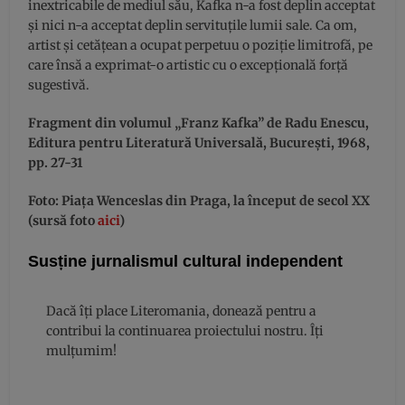
inextricabile de mediul său, Kafka n-a fost deplin acceptat
și nici n-a acceptat deplin servituțile lumii sale. Ca om,
artist și cetățean a ocupat perpetuu o poziție limitrofă, pe
care însă a exprimat-o artistic cu o excepțională forță
sugestivă.
Fragment din volumul „Franz Kafka” de Radu Enescu,
Editura pentru Literatură Universală, București, 1968,
pp. 27-31
Foto: Piața Wenceslas din Praga, la început de secol XX
(sursă foto
aici
)
Susține jurnalismul cultural independent
Dacă îți place Literomania, donează pentru a
contribui la continuarea proiectului nostru. Îți
mulțumim!