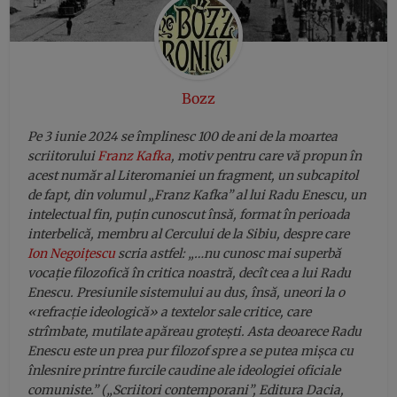
Bozz
Pe 3 iunie 2024 se împlinesc 100 de ani de la moartea
scriitorului
Franz Kafka
, motiv pentru care vă propun în
acest număr al Literomaniei un fragment, un subcapitol
de fapt, din volumul „Franz Kafka” al lui Radu Enescu, un
intelectual fin, puțin cunoscut însă, format în perioada
interbelică, membru al Cercului de la Sibiu, despre care
Ion Negoițescu
scria astfel: „…nu cunosc mai superbă
vocație filozofică în critica noastră, decît cea a lui Radu
Enescu. Presiunile sistemului au dus, însă, uneori la o
«refracție ideologică» a textelor sale critice, care
strîmbate, mutilate apăreau grotești. Asta deoarece Radu
Enescu este un prea pur filozof spre a se putea mișca cu
înlesnire printre furcile caudine ale ideologiei oficiale
comuniste.” („Scriitori contemporani”, Editura Dacia,