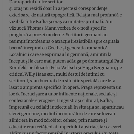
Dar raportul dintre scriitor
și oraș nu rezidă doar în aspecte și corespondențe
exterioare, de natură topografică. Relația mai profundă e
vizibilă între Kafka și oraș ca unitate spirituală. Am
văzut că Thomas Mann vorbea de o notă specific
pragheză a prozei moderne. Scriitorii germani au
resimțit întotdeauna o atracție irezistibilă spre capitala
boemă începînd cu Goethe și generația romantică.
Localnicii care se exprimau în germană, amintiți la
început și la care mai putem adăuga pe dramaturgul Paul
Kornfeld, pe filozofii Felix Weltsch și Hugo Bergmann, pe
criticul Willy Haas etc., mulți destul de intimi cu
scriitorul, s-au bucurat de o situație specială care le-a
lăsat o amprentă specifică în operă. Praga reprezenta un
loc de încrucișare a unor influențe naționale, sociale și
confesionale eterogene. Lingvistic și cultural, Kafka,
împreună cu ceilalți intelectuali în situația sa, aparțineau
sferei germane, mediul înconjurător de care se loveau
zilnic era în mod zdrobitor cehesc, prin naștere și
educație erau cetățeni ai imperiului austriac, iar ca evrei
alcătuiau un factor sensibil în istoria orașului. Cu toată