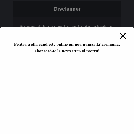
Disclaimer
Responsabilitatea pentru conţinutul articolelor
publicate revine în totalitate autorilor.
Pentru a afla când este online un nou număr Literomania,
abonează-te la newsletter-ul nostru!
Platformă literară independentă
ISSN 2668-7402
ISSN-L 2668-7402
Editori coordonatori:
Adina Dinițoiu
Raul Popescu
Data apariţiei primului număr:
ianuarie 2017
E-mail: