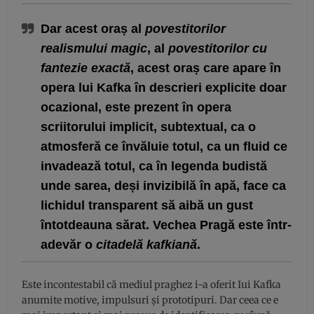
Dar acest oraș al
povestitorilor
realismului magic
, al
povestitorilor cu
fantezie exactă
, acest oraș care apare în
opera lui Kafka în descrieri explicite doar
ocazional, este prezent în opera
scriitorului implicit, subtextual, ca o
atmosferă ce învăluie totul, ca un fluid ce
invadează totul, ca în legenda budistă
unde sarea, deși invizibilă în apă, face ca
lichidul transparent să aibă un gust
întotdeauna sărat. Vechea Pragă este într-
adevăr o
citadelă kafkiană
.
Este incontestabil că mediul praghez i-a oferit Iui Kafka
anumite motive, impulsuri și prototipuri. Dar ceea ce e