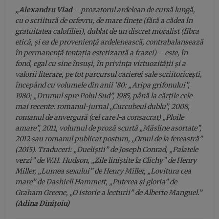
„Alexandru Vlad
– prozatorul ardelean de cursă lungă,
cu o scriitură de orfevru, de mare fineţe (fără a cădea în
gratuitatea calofiliei), dublat de un discret moralist (fibra
etică, şi ea de provenienţă ardelenească, contrabalansează
în permanenţă tentaţia estetizantă a frazei) – este, în
fond, egal cu sine însuşi, în privinţa virtuozităţii şi a
valorii literare, pe tot parcursul carierei sale scriitoriceşti,
începând cu volumele din anii ’80: „Aripa grifonului”,
1980; „Drumul spre Polul Sud”, 1985, până la cărţile cele
mai recente: romanul-jurnal „Curcubeul dublu”, 2008,
romanul de anvergură (cel care l-a consacrat) „Ploile
amare”, 2011, volumul de proză scurtă „Măsline asortate”,
2012 sau romanul publicat postum, „Omul de la fereastră”
(2015). Traduceri: „Dueliștii” de Joseph Conrad, „Palatele
verzi” de W.H. Hudson, „Zile liniștite la Clichy” de Henry
Miller, „Lumea sexului” de Henry Miller, „Lovitura cea
mare” de Dashiell Hammett, „Puterea și gloria” de
Graham Greene, „O istorie a lecturii” de Alberto Manguel.”
(Adina Dinițoiu)