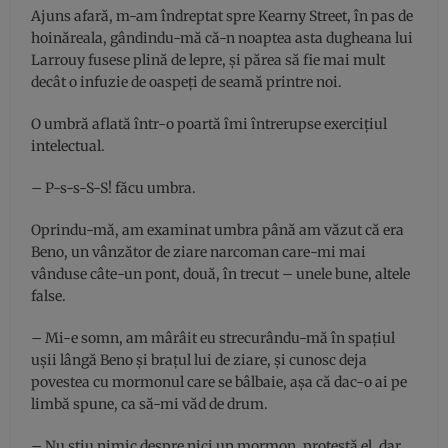
Ajuns afară, m-am îndreptat spre Kearny Street, în pas de
hoinăreala, gândindu-mă că-n noaptea asta dugheana lui
Larrouy fusese plină de lepre, și părea să fie mai mult
decât o infuzie de oaspeți de seamă printre noi.
O umbră aflată într-o poartă îmi întrerupse exercițiul
intelectual.
– P-s-s-S-S! făcu umbra.
Oprindu-mă, am examinat umbra până am văzut că era
Beno, un vânzător de ziare narcoman care-mi mai
vânduse câte-un pont, două, în trecut – unele bune, altele
false.
– Mi-e somn, am mârâit eu strecurându-mă în spațiul
ușii lângă Beno şi brațul lui de ziare, și cunosc deja
povestea cu mormonul care se bâlbaie, aşa că dac-o ai pe
limbă spune, ca să-mi văd de drum.
– Nu ştiu nimic despre nici un mormon, protestă el, dar