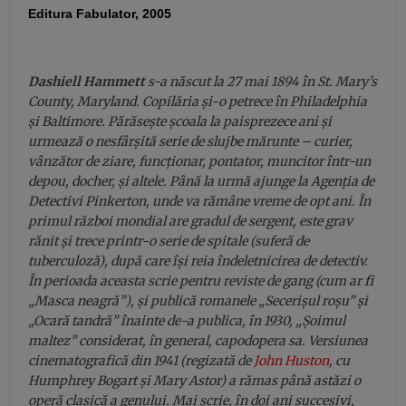
Editura Fabulator, 2005
Dashiell Hammett
s-a născut la 27 mai 1894 în St. Mary’s
County, Maryland. Copilăria şi-o petrece în Philadelphia
şi Baltimore. Părăseşte şcoala la paisprezece ani şi
urmează o nesfârşită serie de slujbe mărunte – curier,
vânzător de ziare, funcţionar, pontator, muncitor într-un
depou, docher, şi altele. Până la urmă ajunge la Agenţia de
Detectivi Pinkerton, unde va rămâne vreme de opt ani. În
primul război mondial are gradul de sergent, este grav
rănit şi trece printr-o serie de spitale (suferă de
tuberculoză), după care îşi reia îndeletnicirea de detectiv.
În perioada aceasta scrie pentru reviste de gang (cum ar fi
„Masca neagră”), şi publică romanele „Secerişul roşu” şi
„Ocară tandră” înainte de-a publica, în 1930, „Şoimul
maltez” considerat, în general, capodopera sa. Versiunea
cinematografică din 1941 (regizată de
John Huston
, cu
Humphrey Bogart şi Mary Astor) a rămas până astăzi o
operă clasică a genului. Mai scrie, în doi ani succesivi,