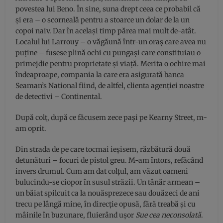
povestea lui Beno. În sine, suna drept ceea ce probabil că
și era – o scorneală pentru a stoarce un dolar de la un
copoi naiv. Dar în acelaşi timp părea mai mult de-atât.
Localul lui Larrouy – o văgăună într-un oraş care avea nu
puține – fusese plină ochi cu pungași care constituiau o
primejdie pentru proprietate şi viață. Merita o ochire mai
îndeaproape, compania la care era asigurată banca
Seaman’s National fiind, de altfel, clienta agenției noastre
de detectivi – Continental.
După colț, după ce făcusem zece pași pe Kearny Street, m-
am oprit.
Din strada de pe care tocmai ieşisem, răzbătură două
detunături – focuri de pistol greu. M-am întors, refăcând
invers drumul. Cum am dat colțul, am văzut oameni
bulucindu-se ciopor în susul străzii. Un tânăr armean –
un băiat spilcuit ca la nouăsprezece sau douăzeci de ani
trecu pe lângă mine, în direcție opusă, fără treabă şi cu
mâinile în buzunare, fluierând uşor
Sue cea neconsolată
.