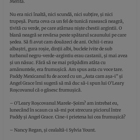
Merita.
Nu era nici înaltă, nici scundă, nici subțire, şi nici
trupeșă. Purta ceva ca un fel de tunică rusească neagră,
tivită cu verde, pe care atârnau nişte chestii argintii. O
blană neagră se revărsa peste spătarul scaunului pe care
ședea. Să fi avut cam douăzeci de ani. Ochii-i erau
albaştri, gura roșie, dinții albi, buclele ivite de sub
turbanul negru-verde-argintiu erau castanii, și mai avea
și un năsuc. Fără să ne mai prăpădim atâta cu
amănuntele, era frumuşică. Am spus asta cu voce tare.
Paddy Mexicanul fu de acord cu un ,,Asta cam aşa-i” şi
Angel Grace îmi sugeră să mă duc să-i spun lui O’Leary
Roşcovanul că o găsesc frumuşică.
– O’Leary Roşcovanul Marele-Şoim? am intrebat eu,
lunecând în scaun ca să-mi pot strecura piciorul între
Paddy și Angel Grace. Cine-i prietena lui cea frumuşică?
– Nancy Regan, și cealaltă-i Sylvia Yount.