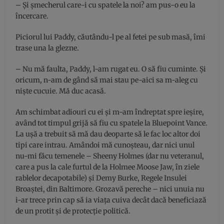
– Și șmecherul care-i cu spatele la noi? am pus-o eu la
încercare.
Piciorul lui Paddy, căutându-l pe al fetei pe sub masă, îmi
trase una la glezne.
– Nu mă faulta, Paddy, l-am rugat eu. O să fiu cuminte. Și
oricum, n-am de gând să mai stau pe-aici sa m-aleg cu
nişte cucuie. Mă duc acasă.
Am schimbat adiouri cu ei şi m-am îndreptat spre ieșire,
având tot timpul grijă să fiu cu spatele la Bluepoint Vance.
La uşă a trebuit să mă dau deoparte să le fac loc altor doi
tipi care intrau. Amândoi mă cunoşteau, dar nici unul
nu-mi făcu temenele – Sheeny Holmes (dar nu veteranul,
care a pus la cale furtul de la Holmee Moose Jaw, în ziele
rablelor decapotabile) și Demy Burke, Regele Insulei
Broaştei, din Baltimore. Grozavă pereche – nici unuia nu
i-ar trece prin cap să ia viața cuiva decât dacă beneficiază
de un protit și de protecție politică.