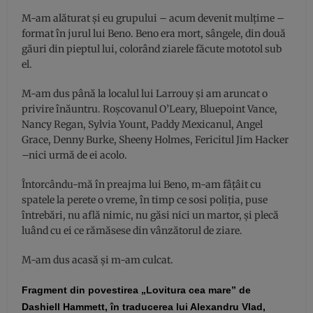
M-am alăturat și eu grupului – acum devenit mulțime –
format în jurul lui Beno. Beno era mort, sângele, din două
găuri din pieptul lui, colorând ziarele făcute mototol sub
el.
M-am dus până la localul lui Larrouy şi am aruncat o
privire înăuntru. Roşcovanul O’Leary, Bluepoint Vance,
Nancy Regan, Sylvia Yount, Paddy Mexicanul, Angel
Grace, Denny Burke, Sheeny Holmes, Fericitul Jim Hacker
–nici urmă de ei acolo.
Întorcându-mă în preajma lui Beno, m-am fâțâit cu
spatele la perete o vreme, în timp ce sosi poliția, puse
întrebări, nu află nimic, nu găsi nici un martor, și plecă
luând cu ei ce rămăsese din vânzătorul de ziare.
M-am dus acasă şi m-am culcat.
Fragment din povestirea „Lovitura cea mare” de
Dashiell Hammett, în traducerea lui Alexandru Vlad,