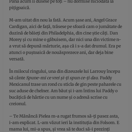
Până acum îi dusese pe toți – nu dormise niciodată la
pițigoaică.
M-am uitat din nou la fată. Acum șase ani, Angel Grace
Cardigan, aici de față, trăsese pe sfoară cam o jumătate de
duzină de băieți din Philadelphia, din cine știe câți. Dan
Morey şi cu mine o găbuisem, dar nici una din victime n-
a vrut să depună mărturie, aşa că i s-a dat drumul. Era pe
atunci o puştoaică de nouăsprezece ani, dar deja bine
versată.
În milocul ringului, una din dizeuzele lui Larrouy începu
să cânte
Spune-mi ce vrei și-ți spun ce-ți dau
. Paddy
Mexicanul trase un rond cu sticla de gin peste paharele cu
suc aduse de chelner. Am băut și i-am întins lui Paddy o
bucățică de hârtie cu un nume și o adresă scrise cu
creionul.
– Te Mănâncă Pielea m-a rugat frumos să-ți pasez asta,
i-am explicat. L-am văzut ieri la instituția din Folsom. E
mama lui, mi-a spus, și vrea să te duci să-i prezinți