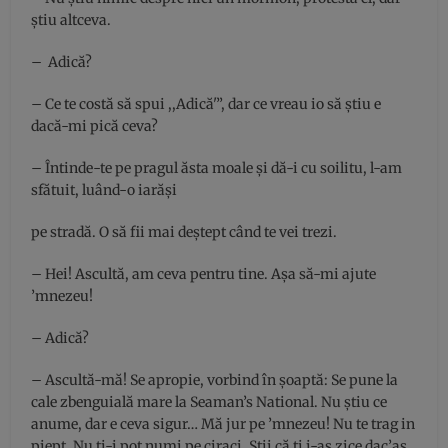
ştiu altceva.
– Adică?
– Ce te costă să spui ,,Adică'”, dar ce vreau io să știu e
dacă-mi pică ceva?
– Întinde-te pe pragul ăsta moale şi dă-i cu soilitu, l-am
sfătuit, luând-o iarăşi
pe stradă. O să fii mai deştept când te vei trezi.
– Hei! Ascultă, am ceva pentru tine. Aşa să-mi ajute
’mnezeu!
– Adică?
– Ascultă-mă! Se apropie, vorbind în șoaptă: Se pune la
cale zbenguială mare la Seaman’s National. Nu știu ce
anume, dar e ceva sigur… Mă jur pe ’mnezeu! Nu te trag in
piept. Nu ți-i pot numi pe ciraci. Știi că ți i-aș zice dac’aş