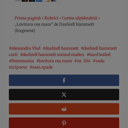
Prima pagină
›
Rubrici
›
Cartea săptămânii
›
„Lovitura cea mare” de Dashiell Hammett
(fragment)
Alexandru Vlad
dashiell hammett
dashiell hammett
carti
dashiell hammett soimul maltez
hard boiled
literomania
lovitura cea mare
nr. 204
radu
niciporuc
sam spade