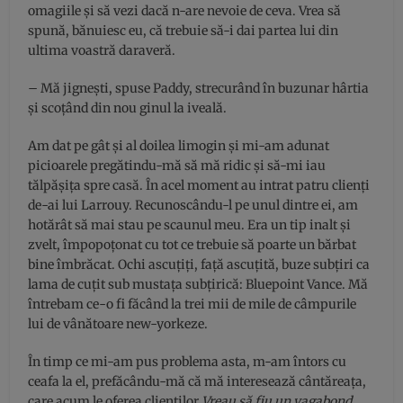
omagiile și să vezi dacă n-are nevoie de ceva. Vrea să
spună, bănuiesc eu, că trebuie să-i dai partea lui din
ultima voastră daraveră.
– Mă jigneşti, spuse Paddy, strecurând în buzunar hârtia
şi scoțând din nou ginul la iveală.
Am dat pe gât și al doilea limogin și mi-am adunat
picioarele pregătindu-mă să mă ridic şi să-mi iau
tălpășița spre casă. În acel moment au intrat patru clienți
de-ai lui Larrouy. Recunoscându-l pe unul dintre ei, am
hotărât să mai stau pe scaunul meu. Era un tip inalt și
zvelt, împopoțonat cu tot ce trebuie să poarte un bărbat
bine îmbrăcat. Ochi ascuțiți, față ascuțită, buze subțiri ca
lama de cuțit sub mustața subțirică: Bluepoint Vance. Mă
întrebam ce-o fi făcând la trei mii de mile de câmpurile
lui de vânătoare new-yorkeze.
În timp ce mi-am pus problema asta, m-am întors cu
ceafa la el, prefăcându-mă că mă interesează cântăreața,
care acum le oferea clienților
Vreau să fiu un vagabond
.