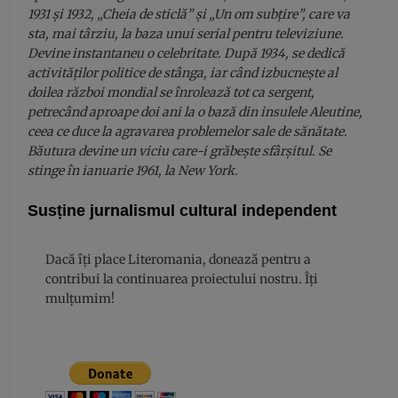
1931 şi 1932, „Cheia de sticlă” şi „Un om subţire”, care va
sta, mai târziu, la baza unui serial pentru televiziune.
Devine instantaneu o celebritate. După 1934, se dedică
activităţilor politice de stânga, iar când izbucneşte al
doilea război mondial se înrolează tot ca sergent,
petrecând aproape doi ani la o bază din insulele Aleutine,
ceea ce duce la agravarea problemelor sale de sănătate.
Băutura devine un viciu care-i grăbeşte sfârşitul. Se
stinge în ianuarie 1961, la New York.
Susține jurnalismul cultural independent
Dacă îți place Literomania, donează pentru a
contribui la continuarea proiectului nostru. Îți
mulțumim!