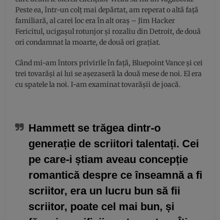
Peste ea, într-un colț mai depărtat, am reperat o altă față
familiară, al carei loc era în alt oraş – Jim Hacker
Fericitul, ucigaşul rotunjor și rozaliu din Detroit, de două
ori condamnat la moarte, de două ori grațiat.
Când mi-am întors privirile în față, Bluepoint Vance și cei
trei tovarăşi ai lui se aşezaseră la două mese de noi. El era
cu spatele la noi. I-am examinat tovarășii de joacă.
Hammett se trăgea dintr-o
generație de scriitori talentați. Cei
pe care-i știam aveau concepție
romantică despre ce înseamnă a fi
scriitor, era un lucru bun să fii
scriitor, poate cel mai bun, și