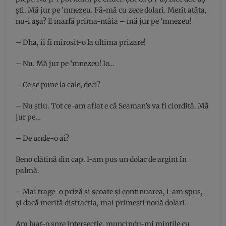
şti. Mă jur pe ’mnezeu. Fă-mă cu zece dolari. Merit atâta,
nu-i aşa? E marfă prima-ntâia – mă jur pe ’mnezeu!
– Dha, îi fi mirosit-o la ultima prizare!
– Nu. Mă jur pe ’mnezeu! Io…
– Ce se pune la cale, deci?
– Nu știu. Tot ce-am aflat e că Seaman’s va fi ciordită. Mă
jur pe…
– De unde-o ai?
Beno clătină din cap. I-am pus un dolar de argint în
palmă.
– Mai trage-o priză și scoate și continuarea, i-am spus,
și dacă merită distracția, mai primeşti nouă dolari.
Am luat-o spre intersecție, muncindu-mi mințile cu