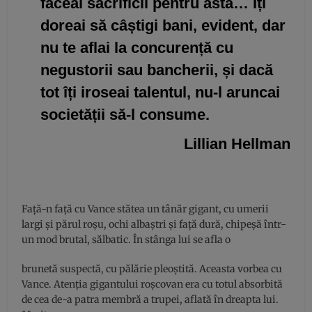
făceai sacrificii pentru asta… Îți
doreai să câștigi bani, evident, dar
nu te aflai la concurență cu
negustorii sau bancherii, și dacă
tot îți iroseai talentul, nu-l aruncai
societății să-l consume.
Lillian Hellman
Față-n față cu Vance stătea un tânăr gigant, cu umerii
largi și părul roşu, ochi albaştri și față dură, chipeșă într-
un mod brutal, sălbatic. În stânga lui se afla o
brunetă suspectă, cu pălărie pleoştită. Aceasta vorbea cu
Vance. Atenția gigantului roşcovan era cu totul absorbită
de cea de-a patra membră a trupei, aflată în dreapta lui.