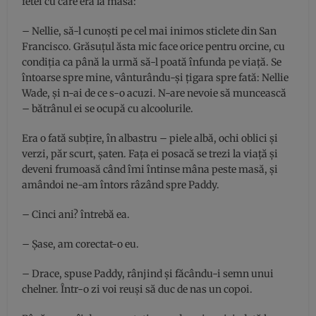
fetei cu care era la masă:
– Nellie, să-l cunoști pe cel mai inimos sticlete din San
Francisco. Grăsuțul ăsta mic face orice pentru orcine, cu
condiția ca până la urmă să-l poată înfunda pe viață. Se
întoarse spre mine, vânturându-și țigara spre fată: Nellie
Wade, şi n-ai de ce s-o acuzi. N-are nevoie să muncească
– bătrânul ei se ocupă cu alcoolurile.
Era o fată subțire, în albastru – piele albă, ochi oblici și
verzi, păr scurt, şaten. Fața ei posacă se trezi la viață și
deveni frumoasă când îmi întinse mâna peste masă, și
amândoi ne-am întors râzând spre Paddy.
– Cinci ani? întrebă ea.
– Șase, am corectat-o eu.
– Drace, spuse Paddy, rânjind şi făcându-i semn unui
chelner. Într-o zi voi reuşi să duc de nas un copoi.