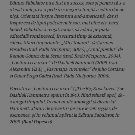
Editura Fabulator nu a fost un succes, asta și pentru că s-a
plasat mult prea repede în categoria fragilă a editurilor de
nișă. Orientată înspre literatura sud-americană, dar și
înspre cea de tipul policier noir sau, mai bine zis, hard
boiled, Fabulator a reușit, totuși, să aducă pe piața
editorială românească, în scurtul timp de existență,
câteva titluri importante: „Mici infamii” de Carmen
Posadas (trad. Radu Niciporuc, 2004), „Omul pierdut” de
Ramón Gómez de la Serna (trad. Radu Niciporuc, 2004),
„Lovitura cea mare” de Dashiell Hammett (2005, trad.
Alexandru Vlad), „Fascinaţia cuvintelor” de Julio Cortázar
şi Omar Prego Gadea (trad. Radu Niciporuc, 2006).
Povestirea „Lovitura cea mare” („The Big Knockover”) de
Dashiell Hammett a apărut în 1943, fiind reluată apoi, de-
a lungul timpului, în mai multe antologii dedicate lui
Hammett, alături de povestiri pe care le veți regăsi, de
asemenea, și în volumul apărut la Editura Fabulator, în
2005.
(Raul Popescu)