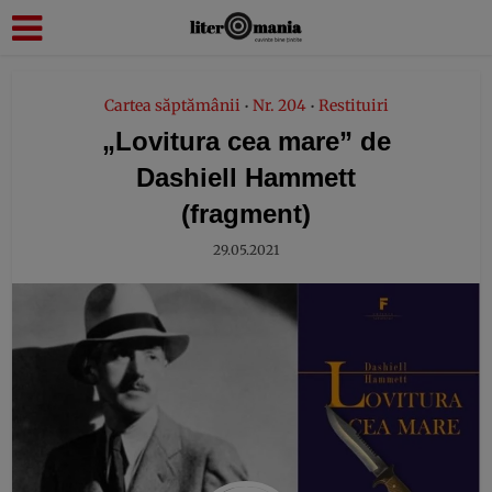
modal-check
Cartea săptămânii
Nr. 204
Restituiri
•
•
„Lovitura cea mare” de
Dashiell Hammett
(fragment)
29.05.2021