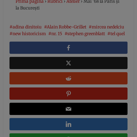
Prima pagină
›
Rubrici
›
Atelier
›
Mai ’68 la Paris şi
la Bucureşti
adina dinitoiu
Alain Robbe-Grillet
mircea nedelciu
new historicism
nr. 15
stephen greenblatt
tel quel