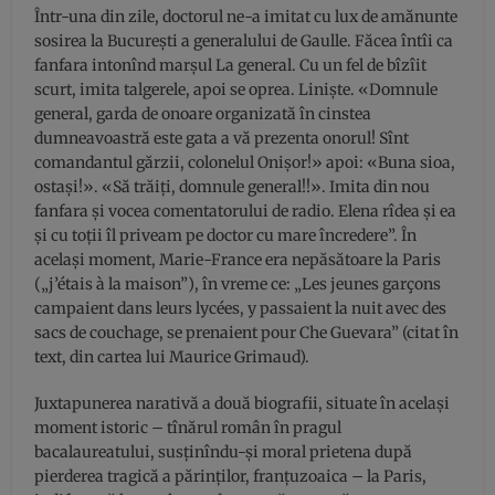
Într-una din zile, doctorul ne-a imitat cu lux de amănunte
sosirea la Bucureşti a generalului de Gaulle. Făcea întîi ca
fanfara intonînd marşul La general. Cu un fel de bîzîit
scurt, imita talgerele, apoi se oprea. Linişte. «Domnule
general, garda de onoare organizată în cinstea
dumneavoastră este gata a vă prezenta onorul! Sînt
comandantul gărzii, colonelul Onişor!» apoi: «Buna sioa,
ostaşi!». «Să trăiţi, domnule general!!». Imita din nou
fanfara şi vocea comentatorului de radio. Elena rîdea şi ea
şi cu toţii îl priveam pe doctor cu mare încredere”. În
acelaşi moment, Marie-France era nepăsătoare la Paris
(„j’étais à la maison”), în vreme ce: „Les jeunes garçons
campaient dans leurs lycées, y passaient la nuit avec des
sacs de couchage, se prenaient pour Che Guevara” (citat în
text, din cartea lui Maurice Grimaud).
Juxtapunerea narativă a două biografii, situate în acelaşi
moment istoric – tînărul român în pragul
bacalaureatului, susţinîndu-şi moral prietena după
pierderea tragică a părinţilor, franţuzoaica – la Paris,