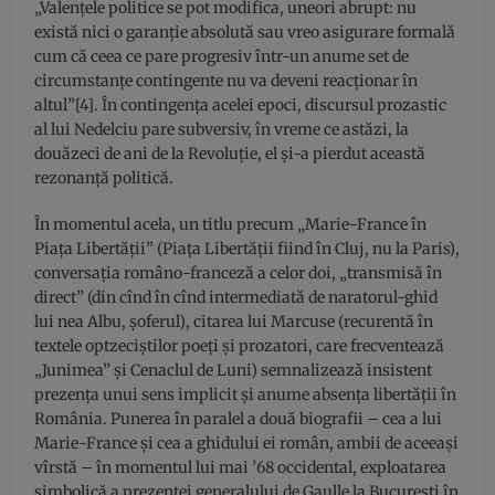
„Valenţele politice se pot modifica, uneori abrupt: nu
există nici o garanţie absolută sau vreo asigurare formală
cum că ceea ce pare progresiv într-un anume set de
circumstanţe contingente nu va deveni reacţionar în
altul”[4]. În contingenţa acelei epoci, discursul prozastic
al lui Nedelciu pare subversiv, în vreme ce astăzi, la
douăzeci de ani de la Revoluţie, el şi-a pierdut această
rezonanţă politică.
În momentul acela, un titlu precum „Marie-France în
Piaţa Libertăţii” (Piaţa Libertăţii fiind în Cluj, nu la Paris),
conversaţia româno-franceză a celor doi, „transmisă în
direct” (din cînd în cînd intermediată de naratorul-ghid
lui nea Albu, şoferul), citarea lui Marcuse (recurentă în
textele optzeciştilor poeţi şi prozatori, care frecventează
„Junimea” şi Cenaclul de Luni) semnalizează insistent
prezenţa unui sens implicit şi anume absenţa libertăţii în
România. Punerea în paralel a două biografii – cea a lui
Marie-France şi cea a ghidului ei român, ambii de aceeaşi
vîrstă – în momentul lui mai ’68 occidental, exploatarea
simbolică a prezenţei generalului de Gaulle la Bucureşti în