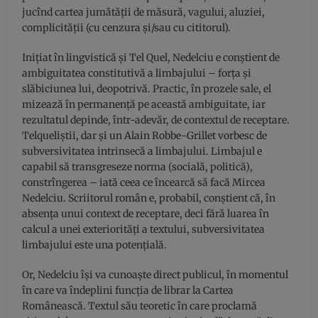
jucînd cartea jumătăţii de măsură, vagului, aluziei,
complicităţii (cu cenzura şi/sau cu cititorul).
Iniţiat în lingvistică şi Tel Quel, Nedelciu e conştient de
ambiguitatea constitutivă a limbajului – forţa şi
slăbiciunea lui, deopotrivă. Practic, în prozele sale, el
mizează în permanenţă pe această ambiguitate, iar
rezultatul depinde, într-adevăr, de contextul de receptare.
Telqueliştii, dar şi un Alain Robbe-Grillet vorbesc de
subversivitatea intrinsecă a limbajului. Limbajul e
capabil să transgreseze norma (socială, politică),
constrîngerea – iată ceea ce încearcă să facă Mircea
Nedelciu. Scriitorul român e, probabil, conştient că, în
absenţa unui context de receptare, deci fără luarea în
calcul a unei exteriorităţi a textului, subversivitatea
limbajului este una potenţială.
Or, Nedelciu îşi va cunoaşte direct publicul, în momentul
în care va îndeplini funcţia de librar la Cartea
Românească. Textul său teoretic în care proclamă