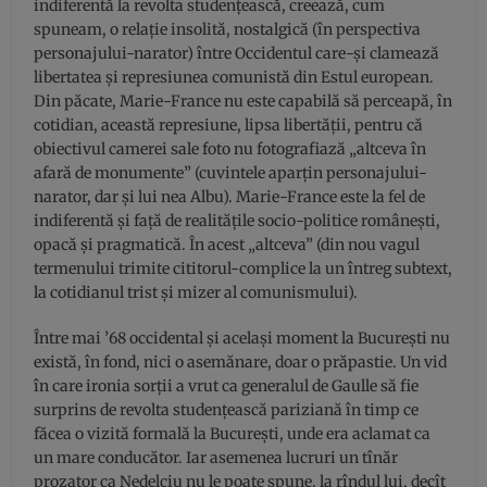
indiferentă la revolta studenţească, creează, cum
spuneam, o relaţie insolită, nostalgică (în perspectiva
personajului-narator) între Occidentul care-şi clamează
libertatea şi represiunea comunistă din Estul european.
Din păcate, Marie-France nu este capabilă să perceapă, în
cotidian, această represiune, lipsa libertăţii, pentru că
obiectivul camerei sale foto nu fotografiază „altceva în
afară de monumente” (cuvintele aparţin personajului-
narator, dar şi lui nea Albu). Marie-France este la fel de
indiferentă şi faţă de realităţile socio-politice româneşti,
opacă şi pragmatică. În acest „altceva” (din nou vagul
termenului trimite cititorul-complice la un întreg subtext,
la cotidianul trist şi mizer al comunismului).
Între mai ’68 occidental şi acelaşi moment la Bucureşti nu
există, în fond, nici o asemănare, doar o prăpastie. Un vid
în care ironia sorţii a vrut ca generalul de Gaulle să fie
surprins de revolta studenţească pariziană în timp ce
făcea o vizită formală la Bucureşti, unde era aclamat ca
un mare conducător. Iar asemenea lucruri un tînăr
prozator ca Nedelciu nu le poate spune, la rîndul lui, decît