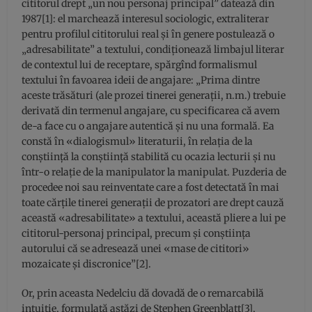
cititorul drept „un nou personaj principal” datează din
1987[1]: el marchează interesul sociologic, extraliterar
pentru profilul cititorului real şi în genere postulează o
„adresabilitate” a textului, condiţionează limbajul literar
de contextul lui de receptare, spărgînd formalismul
textului în favoarea ideii de angajare: „Prima dintre
aceste trăsături (ale prozei tinerei generaţii, n.m.) trebuie
derivată din termenul angajare, cu specificarea că avem
de-a face cu o angajare autentică şi nu una formală. Ea
constă în «dialogismul» literaturii, în relaţia de la
conştiinţă la conştiinţă stabilită cu ocazia lecturii şi nu
într-o relaţie de la manipulator la manipulat. Puzderia de
procedee noi sau reinventate care a fost detectată în mai
toate cărţile tinerei generaţii de prozatori are drept cauză
această «adresabilitate» a textului, această pliere a lui pe
cititorul-personaj principal, precum şi conştiinţa
autorului că se adresează unei «mase de cititori»
mozaicate şi discronice”[2].
Or, prin aceasta Nedelciu dă dovadă de o remarcabilă
intuiţie, formulată astăzi de Stephen Greenblatt[3],