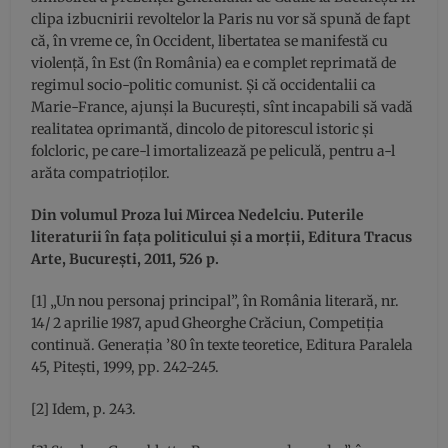
clipa izbucnirii revoltelor la Paris nu vor să spună de fapt
că, în vreme ce, în Occident, libertatea se manifestă cu
violenţă, în Est (în România) ea e complet reprimată de
regimul socio-politic comunist. Şi că occidentalii ca
Marie-France, ajunşi la Bucureşti, sînt incapabili să vadă
realitatea oprimantă, dincolo de pitorescul istoric şi
folcloric, pe care-l imortalizează pe peliculă, pentru a-l
arăta compatrioţilor.
Din volumul Proza lui Mircea Nedelciu. Puterile
literaturii în faţa politicului şi a morţii, Editura Tracus
Arte, Bucureşti, 2011, 526 p.
[1] „Un nou personaj principal”, în România literară, nr.
14/ 2 aprilie 1987, apud Gheorghe Crăciun, Competiţia
continuă. Generaţia ’80 în texte teoretice, Editura Paralela
45, Piteşti, 1999, pp. 242-245.
[2] Idem, p. 243.