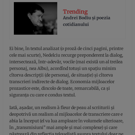
Trending
Andrei Bodiu şi poezia
cotidianului
Ei bine, în textul analizat (o proză de cinci pagini, printre
cele mai scurte), Nedelciu recurge preponderent la dialog,
intersectează, într-adevăr, vocile (mai există un al treilea
personaj, nea Albu), acordînd totuşi un spaţiu minim
cîtorva descripţii (de personaj, de situaţie) şi cîtorva
transcrieri indirecte de dialog. Economia mijloacelor
prozastice este, dincolo de toate, remarcabilă, ca şi
siguranţa cu care e condus textul.
Iată, aşadar, un realism à fleur de peau al scriiturii şi
deopotrivă un realism al mijloacelor de transcriere care e
abia la început (el va lua amploare în volumele ulterioare,
în „transmisiuni” mai ample şi mai complexe) şi care
păstrează din reflecţia telquelistă asupra textului doar pe