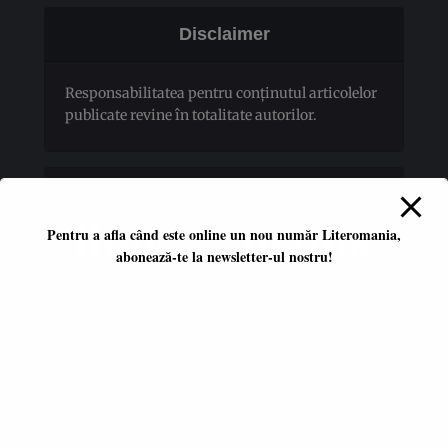
Disclaimer
Responsabilitatea pentru conţinutul articolelor
publicate revine în totalitate autorilor.
Pentru a afla când este online un nou număr Literomania,
abonează-te la newsletter-ul nostru!
Platformă literară independentă
ISSN 2668-7402
ISSN-L 2668-7402
Editori coordonatori:
Adina Dinițoiu
Raul Popescu