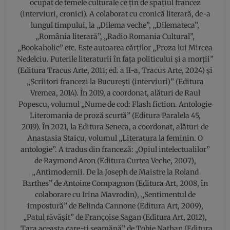
ocupat de temele culturale ce țin de spațiul francez
(interviuri, cronici). A colaborat cu cronică literară, de-a
lungul timpului, la „Dilema veche”, „Dilemateca”,
„România literară”, „Radio Romania Cultural”,
„Bookaholic” etc. Este autoarea cărților „Proza lui Mircea
Nedelciu. Puterile literaturii în fața politicului și a morții”
(Editura Tracus Arte, 2011; ed. a II-a, Tracus Arte, 2024) şi
„Scriitori francezi la Bucureşti (interviuri)” (Editura
Vremea, 2014). În 2019, a coordonat, alături de Raul
Popescu, volumul „Nume de cod: Flash fiction. Antologie
Literomania de proză scurtă” (Editura Paralela 45,
2019). În 2021, la Editura Seneca, a coordonat, alături de
Anastasia Staicu, volumul „Literatura la feminin. O
antologie”. A tradus din franceză: „Opiul intelectualilor”
de Raymond Aron (Editura Curtea Veche, 2007),
„Antimodernii. De la Joseph de Maistre la Roland
Barthes” de Antoine Compagnon (Editura Art, 2008, în
colaborare cu Irina Mavrodin), „Sentimentul de
impostură” de Belinda Cannone (Editura Art, 2009),
„Patul răvăşit” de Françoise Sagan (Editura Art, 2012),
„Ţara aceasta care-ţi seamănă” de Tobie Nathan (Editura