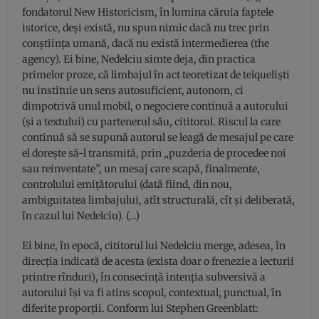
fondatorul New Historicism, în lumina căruia faptele
istorice, deşi există, nu spun nimic dacă nu trec prin
conştiinţa umană, dacă nu există intermedierea (the
agency). Ei bine, Nedelciu simte deja, din practica
primelor proze, că limbajul în act teoretizat de telquelişti
nu instituie un sens autosuficient, autonom, ci
dimpotrivă unul mobil, o negociere continuă a autorului
(şi a textului) cu partenerul său, cititorul. Riscul la care
continuă să se supună autorul se leagă de mesajul pe care
el doreşte să-l transmită, prin „puzderia de procedee noi
sau reinventate”, un mesaj care scapă, finalmente,
controlului emiţătorului (dată fiind, din nou,
ambiguitatea limbajului, atît structurală, cît şi deliberată,
în cazul lui Nedelciu). (…)
Ei bine, în epocă, cititorul lui Nedelciu merge, adesea, în
direcţia indicată de acesta (exista doar o frenezie a lecturii
printre rînduri), în consecinţă intenţia subversivă a
autorului îşi va fi atins scopul, contextual, punctual, în
diferite proporţii. Conform lui Stephen Greenblatt: