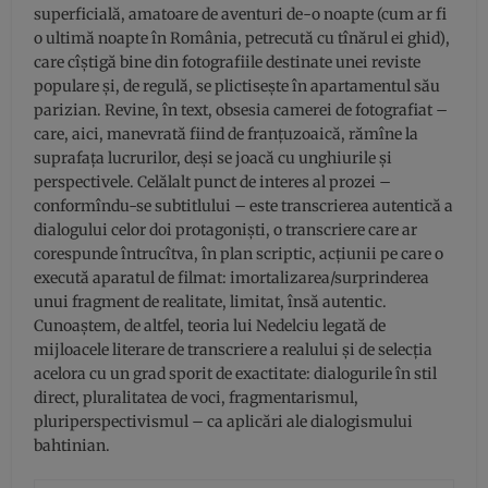
superficială, amatoare de aventuri de-o noapte (cum ar fi
o ultimă noapte în România, petrecută cu tînărul ei ghid),
care cîştigă bine din fotografiile destinate unei reviste
populare şi, de regulă, se plictiseşte în apartamentul său
parizian. Revine, în text, obsesia camerei de fotografiat –
care, aici, manevrată fiind de franţuzoaică, rămîne la
suprafaţa lucrurilor, deşi se joacă cu unghiurile şi
perspectivele. Celălalt punct de interes al prozei –
conformîndu-se subtitlului – este transcrierea autentică a
dialogului celor doi protagonişti, o transcriere care ar
corespunde întrucîtva, în plan scriptic, acţiunii pe care o
execută aparatul de filmat: imortalizarea/surprinderea
unui fragment de realitate, limitat, însă autentic.
Cunoaştem, de altfel, teoria lui Nedelciu legată de
mijloacele literare de transcriere a realului şi de selecţia
acelora cu un grad sporit de exactitate: dialogurile în stil
direct, pluralitatea de voci, fragmentarismul,
pluriperspectivismul – ca aplicări ale dialogismului
bahtinian.