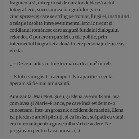
fragmentară, întreprinsă de narator dublează actul
fotografierii, succesiunea fotografiilor (vreo
cincisprezece) care se strîng pe trotuar, lîngă el, instituind
o relaţie insolită între evenimentul istoric trecut şi
cotidianul românesc care asigură fundalul dialogului
celor doi. O punere în paralel cu tîlc politic, prin
intermediul biografiei a două tinere personaje de aceeaşi
vîrstă:
„ – De ce ai adus cu tine tocmai cartea aia? întreb.
– E tot ce am găsit la aeroport. E o apariţie recentă.
Speram să fie mai amuzantă.
Amuzantă. Mai 1968. Şi eu, şi Elena aveam 18 ani, aşa
cum avea şi Marie-France, pe care însă evident n-o
cunoşteam. Într-un groaznic accident de maşină, Elena
îşi pierduse ambii părinţi, şi ea însăşi, scăpată cu viaţă,
era internată pentru grave tulburări de vedere. Ne
pregăteam pentru bacalaureat. (…)