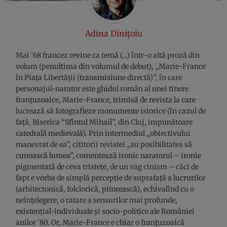
Adina Dinițoiu
Mai ’68 francez revine ca temă (…) într-o altă proză din
volum (penultima din volumul de debut), „Marie-France
în Piaţa Libertăţii (transmisiune directă)”, în care
personajul-narator este ghidul român al unei tinere
franţuzoaice, Marie-France, trimisă de revista la care
lucrează să fotografieze monumente istorice (în cazul de
faţă, Biserica “Sfîntul Mihail”, din Cluj, impunătoare
catedrală medievală). Prin intermediul „obiectivului
manevrat de ea”, cititorii revistei „au posibilitatea să
cunoască lumea”, comentează ironic naratorul – ironie
pigmentată de ceva tristeţe, de un vag cinism – căci de
fapt e vorba de simplă percepţie de suprafaţă a lucrurilor
(arhitectonică, folclorică, pitorească), echivalînd cu o
neînţelegere, o ratare a sensurilor mai profunde,
existenţial-individuale şi socio-politice ale României
anilor ’80. Or, Marie-France e chiar o franţuzoaică