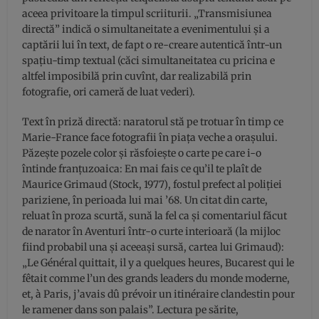
aceea privitoare la timpul scriiturii. „Transmisiunea
directă” indică o simultaneitate a evenimentului şi a
captării lui în text, de fapt o re-creare autentică într-un
spaţiu-timp textual (căci simultaneitatea cu pricina e
altfel imposibilă prin cuvînt, dar realizabilă prin
fotografie, ori cameră de luat vederi).
Text în priză directă: naratorul stă pe trotuar în timp ce
Marie-France face fotografii în piaţa veche a oraşului.
Păzeşte pozele color şi răsfoieşte o carte pe care i-o
întinde franţuzoaica: En mai fais ce qu’il te plaît de
Maurice Grimaud (Stock, 1977), fostul prefect al poliţiei
pariziene, în perioada lui mai ’68. Un citat din carte,
reluat în proza scurtă, sună la fel ca şi comentariul făcut
de narator în Aventuri într-o curte interioară (la mijloc
fiind probabil una şi aceeaşi sursă, cartea lui Grimaud):
„Le Général quittait, il y a quelques heures, Bucarest qui le
fêtait comme l’un des grands leaders du monde moderne,
et, à Paris, j’avais dû prévoir un itinéraire clandestin pour
le ramener dans son palais”. Lectura pe sărite,