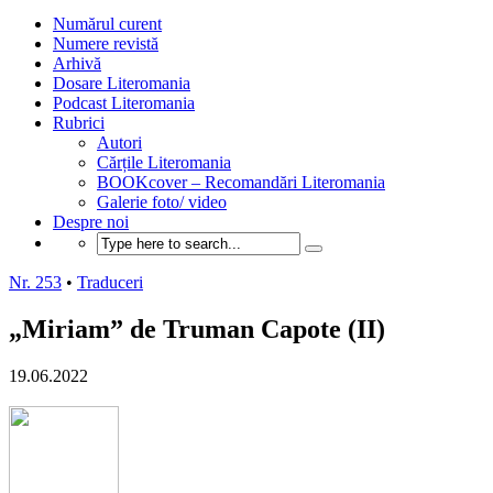
Numărul curent
Numere revistă
Arhivă
Dosare Literomania
Podcast Literomania
Rubrici
Autori
Cărțile Literomania
BOOKcover – Recomandări Literomania
Galerie foto/ video
Despre noi
Nr. 253
•
Traduceri
„Miriam” de Truman Capote (II)
19.06.2022