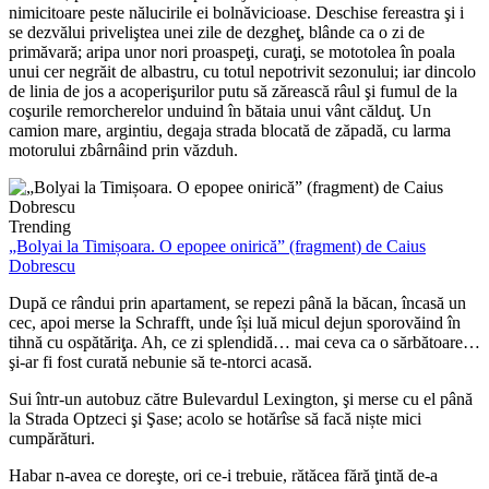
nimicitoare peste nălucirile ei bolnăvicioase. Deschise fereastra şi i
se dezvălui priveliştea unei zile de dezgheţ, blânde ca o zi de
primăvară; aripa unor nori proaspeţi, curaţi, se mototolea în poala
unui cer negrăit de albastru, cu totul nepotrivit sezonului; iar dincolo
de linia de jos a acoperişurilor putu să zărească râul şi fumul de la
coşurile remorcherelor unduind în bătaia unui vânt călduţ. Un
camion mare, argintiu, degaja strada blocată de zăpadă, cu larma
motorului zbârnâind prin văzduh.
Trending
„Bolyai la Timișoara. O epopee onirică” (fragment) de Caius
Dobrescu
După ce rândui prin apartament, se repezi până la băcan, încasă un
cec, apoi merse la Schrafft, unde își luă micul dejun sporovăind în
tihnă cu ospătăriţa. Ah, ce zi splendidă… mai ceva ca o sărbătoare…
şi-ar fi fost curată nebunie să te-ntorci acasă.
Sui într-un autobuz către Bulevardul Lexington, şi merse cu el până
la Strada Optzeci şi Şase; acolo se hotărîse să facă niște mici
cumpărături.
Habar n-avea ce doreşte, ori ce-i trebuie, rătăcea fără ţintă de-a