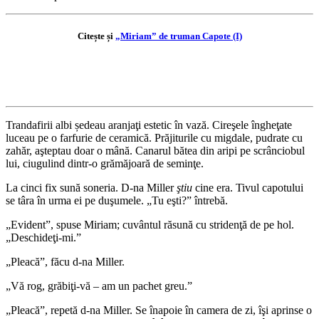
Citește și
„Miriam” de truman Capote (I)
Trandafirii albi ședeau aranjaţi estetic în vază. Cireşele îngheţate
luceau pe o farfurie de ceramică. Prăjiturile cu migdale, pudrate cu
zahăr, aşteptau doar o mână. Canarul bătea din aripi pe scrânciobul
lui, ciugulind dintr-o grămăjoară de seminţe.
La cinci fix sună soneria. D-na Miller
ştiu
cine era. Tivul capotului
se târa în urma ei pe duşumele. „Tu eşti?” întrebă.
„Evident”, spuse Miriam; cuvântul răsună cu stridenţă de pe hol.
„Deschideţi-mi.”
„Pleacă”, făcu d-na Miller.
„Vă rog, grăbiţi-vă – am un pachet greu.”
„Pleacă”, repetă d-na Miller. Se înapoie în camera de zi, îşi aprinse o