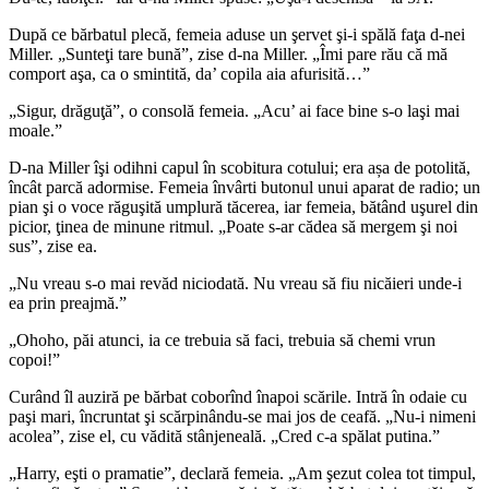
După ce bărbatul plecă, femeia aduse un şervet şi-i spălă faţa d-nei
Miller. „Sunteţi tare bună”, zise d-na Miller. „Îmi pare rău că mă
comport aşa, ca o smintită, da’ copila aia afurisită…”
„Sigur, drăguţă”, o consolă femeia. „Acu’ ai face bine s-o laşi mai
moale.”
D-na Miller îşi odihni capul în scobitura cotului; era așa de potolită,
încât parcă adormise. Femeia învârti butonul unui aparat de radio; un
pian şi o voce răguşită umplură tăcerea, iar femeia, bătând uşurel din
picior, ţinea de minune ritmul. „Poate s-ar cădea să mergem şi noi
sus”, zise ea.
„Nu vreau s-o mai revăd niciodată. Nu vreau să fiu nicăieri unde-i
ea prin preajmă.”
„Ohoho, păi atunci, ia ce trebuia să faci, trebuia să chemi vrun
copoi!”
Curând îl auziră pe bărbat coborînd înapoi scările. Intră în odaie cu
paşi mari, încruntat şi scărpinându-se mai jos de ceafă. „Nu-i nimeni
acolea”, zise el, cu vădită stânjeneală. „Cred c-a spălat putina.”
„Harry, eşti o pramatie”, declară femeia. „Am şezut colea tot timpul,