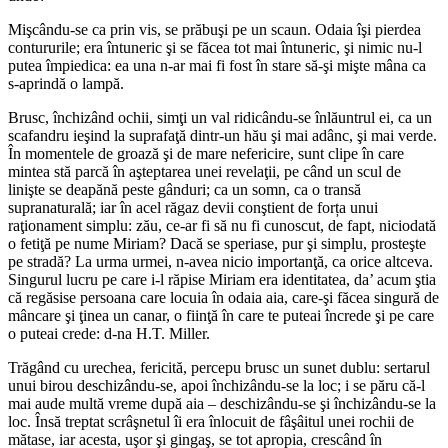
Mişcându-se ca prin vis, se prăbuşi pe un scaun. Odaia îşi pierdea
contururile; era întuneric şi se făcea tot mai întuneric, şi nimic nu-l
putea împiedica: ea una n-ar mai fi fost în stare să-şi mişte mâna ca
s-aprindă o lampă.
Brusc, închizând ochii, simţi un val ridicându-se înlăuntrul ei, ca un
scafandru ieşind la suprafaţă dintr-un hău şi mai adânc, şi mai verde.
În momentele de groază şi de mare nefericire, sunt clipe în care
mintea stă parcă în aşteptarea unei revelaţii, pe când un scul de
linişte se deapănă peste gânduri; ca un somn, ca o transă
supranaturală; iar în acel răgaz devii conştient de forța unui
raţionament simplu: zău, ce-ar fi să nu fi cunoscut, de fapt, niciodată
o fetiţă pe nume Miriam? Dacă se speriase, pur şi simplu, prosteşte
pe stradă? La urma urmei, n-avea nicio importanţă, ca orice altceva.
Singurul lucru pe care i-l răpise Miriam era identitatea, da’ acum ştia
că regăsise persoana care locuia în odaia aia, care-şi făcea singură de
mâncare şi ţinea un canar, o fiinţă în care te puteai încrede şi pe care
o puteai crede: d-na H.T. Miller.
Trăgând cu urechea, fericită, percepu brusc un sunet dublu: sertarul
unui birou deschizându-se, apoi închizându-se la loc; i se păru că-l
mai aude multă vreme după aia – deschizându-se şi închizându-se la
loc. Însă treptat scrâşnetul îi era înlocuit de fâşâitul unei rochii de
mătase, iar acesta, uşor şi gingaş, se tot apropia, crescând în