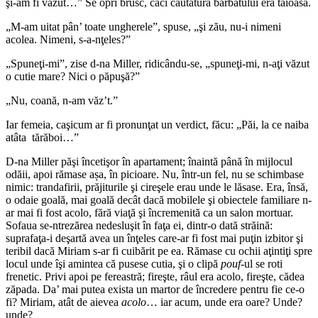
şi-am fi văzut…” Se opri brusc, căci căutătura bărbatului era tăioasă.
„M-am uitat pân’ toate ungherele”, spuse, „şi zău, nu-i nimeni
acolea. Nimeni, s-a-nţeles?”
„Spuneţi-mi”, zise d-na Miller, ridicându-se, „spuneţi-mi, n-aţi văzut
o cutie mare? Nici o păpuşă?”
„Nu, coană, n-am văz’t.”
Iar femeia, caşicum ar fi pronunţat un verdict, făcu: „Păi, la ce naiba
atâta tărăboi…”
D-na Miller păşi încetişor în apartament; înaintă până în mijlocul
odăii, apoi rămase așa, în picioare. Nu, într-un fel, nu se schimbase
nimic: trandafirii, prăjiturile şi cireşele erau unde le lăsase. Era, însă,
o odaie goală, mai goală decât dacă mobilele şi obiectele familiare n-
ar mai fi fost acolo, fără viaţă şi încremenită ca un salon mortuar.
Sofaua se-ntrezărea nedesluşit în faţa ei, dintr-o dată străină:
suprafaţa-i deşartă avea un înţeles care-ar fi fost mai puţin izbitor şi
teribil dacă Miriam s-ar fi cuibărit pe ea. Rămase cu ochii aţintiţi spre
locul unde îşi amintea că pusese cutia, şi o clipă
pouf
-ul se roti
frenetic. Privi apoi pe fereastră; fireşte, râul era acolo, fireşte, cădea
zăpada. Da’ mai putea exista un martor de încredere pentru fie ce-o
fi? Miriam, atât de aievea
acolo
… iar acum, unde era oare? Unde?
unde?