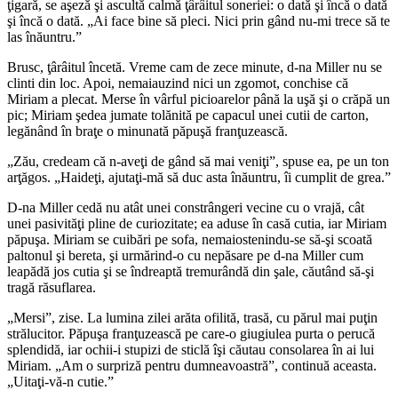
ţigară, se aşeză şi ascultă calmă ţârâitul soneriei: o dată şi încă o dată
şi încă o dată. „Ai face bine să pleci. Nici prin gând nu-mi trece să te
las înăuntru.”
Brusc, ţârâitul încetă. Vreme cam de zece minute, d-na Miller nu se
clinti din loc. Apoi, nemaiauzind nici un zgomot, conchise că
Miriam a plecat. Merse în vârful picioarelor până la uşă şi o crăpă un
pic; Miriam şedea jumate tolănită pe capacul unei cutii de carton,
legănând în braţe o minunată păpuşă franţuzească.
„Zău, credeam că n-aveţi de gând să mai veniţi”, spuse ea, pe un ton
arţăgos. „Haideţi, ajutaţi-mă să duc asta înăuntru, îi cumplit de grea.”
D-na Miller cedă nu atât unei constrângeri vecine cu o vrajă, cât
unei pasivităţi pline de curiozitate; ea aduse în casă cutia, iar Miriam
păpuşa. Miriam se cuibări pe sofa, nemaiostenindu-se să-şi scoată
paltonul şi bereta, şi urmărind-o cu nepăsare pe d-na Miller cum
leapădă jos cutia şi se îndreaptă tremurândă din şale, căutând să-şi
tragă răsuflarea.
„Mersi”, zise. La lumina zilei arăta ofilită, trasă, cu părul mai puţin
strălucitor. Păpuşa franţuzească pe care-o giugiulea purta o perucă
splendidă, iar ochii-i stupizi de sticlă îşi căutau consolarea în ai lui
Miriam. „Am o surpriză pentru dumneavoastră”, continuă aceasta.
„Uitaţi-vă-n cutie.”