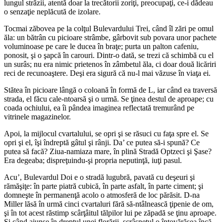
lungul străzii, atentă doar la trecătorii zoriţi, preocupaţi, ce-i dădeau
o senzaţie neplăcută de izolare.
Tocmai zăbovea pe la colţul Bulevardului Trei, când îl zări pe omul
ăla: un bătrân cu picioare strâmbe, gârbovit sub povara unor pachete
voluminoase pe care le ducea în braţe; purta un palton cafeniu,
ponosit, şi o şapcă în carouri. Dintr-o dată, se trezi că schimbă cu el
un surâs; nu era nimic prietenos în zâmbetul ăla, ci doar două licăriri
reci de recunoaştere. Deşi era sigură că nu-l mai văzuse în viaţa ei.
Stătea în picioare lângă o coloană în formă de L, iar când ea traversă
strada, el făcu cale-ntoarsă şi o urmă. Se ţinea destul de aproape; cu
coada ochiului, ea îi pândea imaginea reflectată tremurând pe
vitrinele magazinelor.
Apoi, la mijlocul cvartalului, se opri şi se răsuci cu faţa spre el. Se
opri şi el, îşi îndreptă gâtul şi rânji. Da’ ce putea să-i spună? Ce
putea să facă? Ziua-namiaza mare, în plină Stradă Optzeci şi Şase?
Era degeaba; dispreţuindu-şi propria neputinţă, iuţi pasul.
Acu’, Bulevardul Doi e o stradă lugubră, pavată cu deşeuri şi
rămăşiţe: în parte piatră cubică, în parte asfalt, în parte ciment; şi
domneşte în permanenţă acolo o atmosferă de loc părăsit. D-na
Miller lăsă în urmă cinci cvartaluri fără să-ntâlnească ţipenie de om,
şi în tot acest răstimp scârţâitul tălpilor lui pe zăpadă se ţinu aproape.
Şi când ajunse în dreptul unei florării, scrâşnetul o întovărăşea încă.