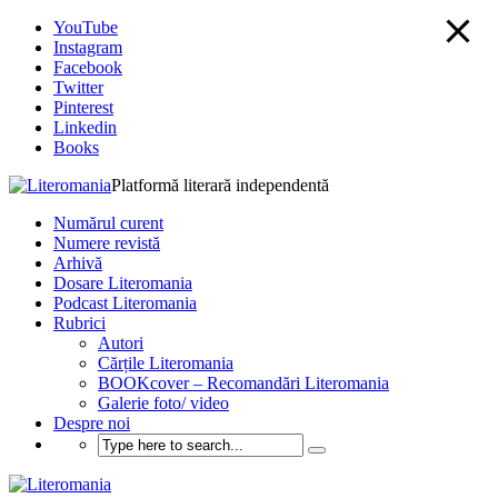
YouTube
Instagram
Facebook
Twitter
Pinterest
Linkedin
Books
Platformă literară independentă
Numărul curent
Numere revistă
Arhivă
Dosare Literomania
Podcast Literomania
Rubrici
Autori
Cărțile Literomania
BOOKcover – Recomandări Literomania
Galerie foto/ video
Despre noi