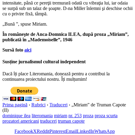
intensitate, până ce pereţii tremurară odată cu vibraţia lui, iar odaia
se surpă sub un talaz de şoapte. D-na Miller înlemni şi deschise ochii
cu o privire fixă, tâmpă.
„Bună ”, spuse Miriam.
În româneşte de Anca-Domnica ILEA,
după proza „Miriam”,
publicată în „
Mademoiselle”, 1946
Sursă foto
aici
Susține jurnalismul cultural independent
Dacă îți place Literomania, donează pentru a contribui la
continuarea proiectului nostru. Îți mulțumim!
Prima pagină
›
Rubrici
›
Traduceri
›
„Miriam” de Truman Capote
(II)
dominique ilea
literomania
miriam
nr. 253
proza
proza scurta
prozatori americani
traduceri
truman capote
Facebook
X
Reddit
Pinterest
Email
LinkedIn
WhatsApp