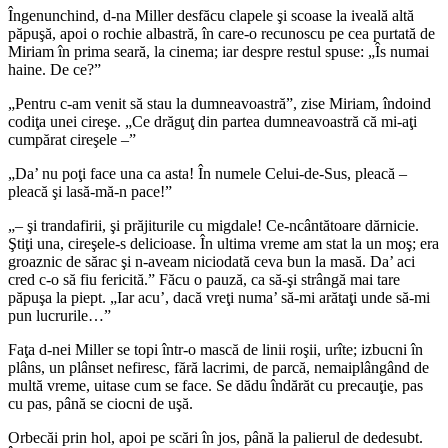
Îngenunchind, d-na Miller desfăcu clapele şi scoase la iveală altă
păpuşă, apoi o rochie albastră, în care-o recunoscu pe cea purtată de
Miriam în prima seară, la cinema; iar despre restul spuse: „Îs numai
haine. De ce?”
„Pentru c-am venit să stau la dumneavoastră”, zise Miriam, îndoind
codiţa unei cireşe. „Ce drăguţ din partea dumneavoastră că mi-aţi
cumpărat cireşele –”
„Da’ nu poţi face una ca asta! În numele Celui-de-Sus, pleacă –
pleacă şi lasă-mă-n pace!”
„– şi trandafirii, şi prăjiturile cu migdale! Ce-ncântătoare dărnicie.
Ştiţi una, cireşele-s delicioase. În ultima vreme am stat la un moş; era
groaznic de sărac şi n-aveam niciodată ceva bun la masă. Da’ aci
cred c-o să fiu fericită.” Făcu o pauză, ca să-şi strângă mai tare
păpuşa la piept. „Iar acu’, dacă vreţi numa’ să-mi arătaţi unde să-mi
pun lucrurile…”
Faţa d-nei Miller se topi într-o mască de linii roşii, urîte; izbucni în
plâns, un plânset nefiresc, fără lacrimi, de parcă, nemaiplângând de
multă vreme, uitase cum se face. Se dădu îndărăt cu precauţie, pas
cu pas, până se ciocni de uşă.
Orbecăi prin hol, apoi pe scări în jos, până la palierul de dedesubt.