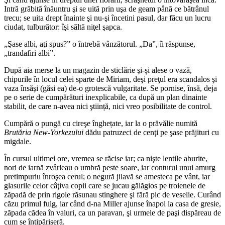
Intră grăbită înăuntru şi se uită prin uşa de geam până ce bătrânul
trecu; se uita drept înainte şi nu-şi încetini pasul, dar făcu un lucru
ciudat, tulburător: îşi săltă niţel şapca.
„Şase albi, aţi spus?” o întrebă vânzătorul. „Da”, îi răspunse,
„trandafiri albi”.
După aia merse la un magazin de sticlărie şi-și alese o vază,
chipurile în locul celei sparte de Miriam, deşi preţul era scandalos şi
vaza însăşi (găsi ea) de-o grotescă vulgaritate. Se pornise, însă, deja
pe o serie de cumpărături inexplicabile, ca după un plan dinainte
stabilit, de care n-avea nici ştiință, nici vreo posibilitate de control.
Cumpără o pungă cu cireşe înghețate, iar la o prăvălie numită
Brutăria New-Yorkezului
dădu patruzeci de cenţi pe şase prăjituri cu
migdale.
În cursul ultimei ore, vremea se răcise iar; ca nişte lentile aburite,
nori de iarnă zvârleau o umbră peste soare, iar conturul unui amurg
pretimpuriu înroşea cerul; o negură jilavă se amesteca pe vânt, iar
glasurile celor câţiva copii care se jucau gălăgios pe troienele de
zăpadă de prin rigole răsunau stinghere şi fără pic de veselie. Curând
căzu primul fulg, iar când d-na Miller ajunse înapoi la casa de gresie,
zăpada cădea în valuri, ca un paravan, şi urmele de paşi dispăreau de
cum se întipăriseră.