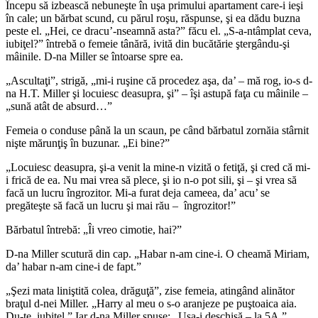
Începu să izbească nebuneşte în uşa primului apartament care-i ieşi
în cale; un bărbat scund, cu părul roşu, răspunse, şi ea dădu buzna
peste el. „Hei, ce dracu’-nseamnă asta?” făcu el. „S-a-ntâmplat ceva,
iubiţel?” întrebă o femeie tânără, ivită din bucătărie ştergându-şi
mâinile. D-na Miller se întoarse spre ea.
„Ascultaţi”, strigă, „mi-i ruşine că procedez aşa, da’ – mă rog, io-s d-
na H.T. Miller şi locuiesc deasupra, şi” – îşi astupă faţa cu mâinile –
„sună atât de absurd…”
Femeia o conduse până la un scaun, pe când bărbatul zornăia stârnit
nişte mărunţiş în buzunar. „Ei bine?”
„Locuiesc deasupra, şi-a venit la mine-n vizită o fetiţă, şi cred că mi-
i frică de ea. Nu mai vrea să plece, şi io n-o pot sili, şi – şi vrea să
facă un lucru îngrozitor. Mi-a furat deja cameea, da’ acu’ se
pregăteşte să facă un lucru şi mai rău – îngrozitor!”
Bărbatul întrebă: „Îi vreo cimotie, hai?”
D-na Miller scutură din cap. „Habar n-am cine-i. O cheamă Miriam,
da’ habar n-am cine-i de fapt.”
„Şezi mata liniştită colea, drăguţă”, zise femeia, atingând alinător
braţul d-nei Miller. „Harry al meu o s-o aranjeze pe puştoaica aia.
Du-te, iubiţel.” Iar d-na Miller spuse: „Uşa-i deschisă – la 5A.”