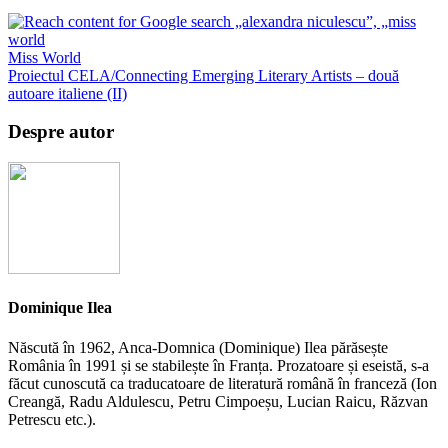
Miss World
Proiectul CELA/Connecting Emerging Literary Artists – două
autoare italiene (II)
Despre autor
Dominique Ilea
Născută în 1962, Anca-Domnica (Dominique) Ilea părăsește
România în 1991 și se stabilește în Franța. Prozatoare și eseistă, s-a
făcut cunoscută ca traducatoare de literatură română în franceză (Ion
Creangă, Radu Aldulescu, Petru Cimpoeșu, Lucian Raicu, Răzvan
Petrescu etc.).