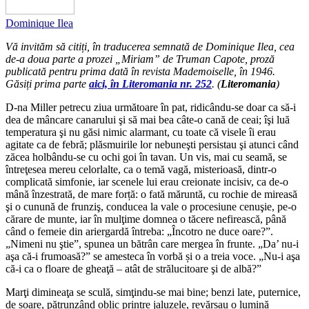
Dominique Ilea
Vă invităm să citiți, în traducerea semnată de Dominique Ilea, cea
de-a doua parte a prozei „Miriam” de Truman Capote, proză
publicată pentru prima dată în revista
Mademoiselle, în 1946.
Găsiți prima parte
aici, în Literomania nr. 252
. (
Literomania
)
D-na Miller petrecu ziua următoare în pat, ridicându-se doar ca să-i
dea de mâncare canarului şi să mai bea câte-o cană de ceai; îşi luă
temperatura şi nu găsi nimic alarmant, cu toate că visele îi erau
agitate ca de febră; plăsmuirile lor nebuneşti persistau şi atunci când
zăcea holbându-se cu ochi goi în tavan. Un vis, mai cu seamă, se
întreţesea mereu celorlalte, ca o temă vagă, misterioasă, dintr-o
complicată simfonie, iar scenele lui erau creionate incisiv, ca de-o
mână înzestrată, de mare forță: o fată măruntă, cu rochie de mireasă
şi o cunună de frunziş, conducea la vale o procesiune cenuşie, pe-o
cărare de munte, iar în mulţime domnea o tăcere nefirească, până
când o femeie din ariergardă întreba: „Încotro ne duce oare?”.
„Nimeni nu ştie”, spunea un bătrân care mergea în frunte. „Da’ nu-i
aşa că-i frumoasă?” se amesteca în vorbă și o a treia voce. „Nu-i aşa
că-i ca o floare de gheaţă – atât de strălucitoare şi de albă?”
Marţi dimineaţa se sculă, simţindu-se mai bine; benzi late, puternice,
de soare, pătrunzând oblic printre jaluzele, revărsau o lumină