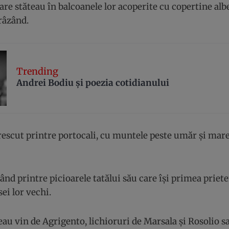
re stăteau în balcoanele lor acoperite cu copertine albe 
râzând.
Trending
Andrei Bodiu şi poezia cotidianului
crescut printre portocali, cu muntele peste umăr și mar
ând printre picioarele tatălui său care își primea priete
sei lor vechi.
au vin de Agrigento, lichioruri de Marsala și Rosolio s