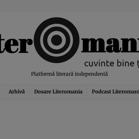
modal-check
Platformă literară independentă
Arhivă
Dosare Literomania
Podcast Literoman