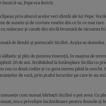
 bunică-sa, Pepe era fericit.
sclipeau prin aburul acelor veri dintâi ale lui Pepe. Voci
ane de sunete și de cuvinte rostite din ce în ce mai tare
 cu mâncare și carafe din sticlă brumată de răcoarea fri
mată de lămâii și portocalii Siciliei. Arșița se domolea.
 sălbatic și plin de puterea tinereții, în mașina de teren
plinit 20 de ani. Străbătând la întâmplare Sicilia cu prie
nu cea cu două codițe și cu gura mereu până la urechi.
vacanțelor de vară, prin praful locurilor pe care le-au st
rumusețe cum numai bărbații Siciliei o pot avea. Cu ple
ronzat, era o priveliște încântătoare pentru femeile și fe