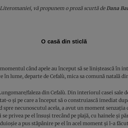
 Literomaniei, vă propunem o proză scurtă de
Dana Ba
O casă din sticlă
momentul când apele au început să se liniștească în int
ce în lume, departe de Cefalù, mica sa comună natală din 
ngomare/faleza din Cefalù. Din interiorul casei sale de
tat-o și pe care a început să o construiască imediat dup
nd spre necunoscutul acela, a avut un moment senzația c
i se privea pe el însuși trecând pe plajă, cu hainele și pă
 duioșie a pus stăpânire pe el în acel moment și l-a făcut