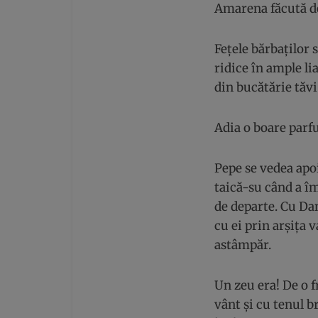
Amarena făcută de
Fețele bărbaților 
ridice în ample li
din bucătărie tăvi
Adia o boare parfu
Pepe se vedea apoi
taică-su când a îm
de departe. Cu Da
cu ei prin arșița 
astâmpăr.
Un zeu era! De o f
vânt și cu tenul b