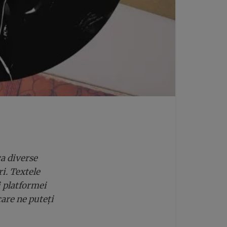
ca diverse
ri. Textele
i platformei
care ne puteți