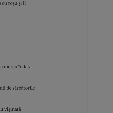
cu roșu și îl
ea mereu în fața
nii de sărbătorile
au vișinată