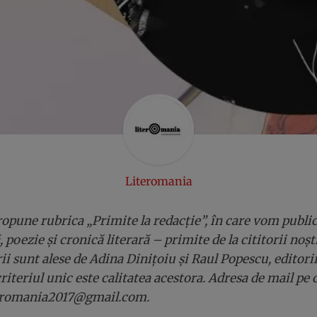
Literomania
opune rubrica „Primite la redacție”, în care vom publi
 poezie și cronică literară – primite de la cititorii noșt
ii sunt alese de Adina Dinițoiu și Raul Popescu, editori
riteriul unic este calitatea acestora. Adresa de mail pe 
iteromania2017@gmail.com.