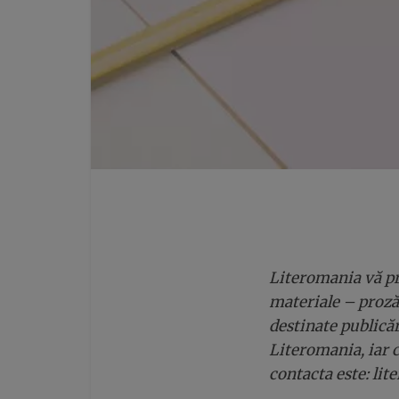
Literomania
vă pr
materiale – proză,
destinate publicăr
Literomania, iar c
contacta este: l