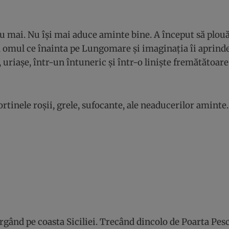
au mai. Nu își mai aduce aminte bine. A început să plouă
ea omul ce înainta pe Lungomare și imaginația îi aprin
 uriașe, într-un întuneric și într-o liniște fremătătoare
ortinele roșii, grele, sufocante, ale neaducerilor aminte.
ergând pe coasta Siciliei. Trecând dincolo de Poarta Pes