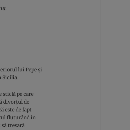
nu
.
eriorul lui Pepe și
Sicilia.
 sticlă pe care
ă divorțul de
ă este de fapt
rul fluturând în
 să tresară