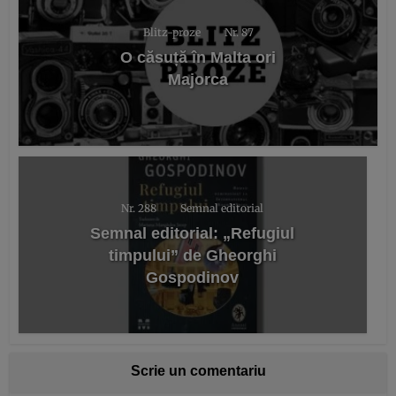
Blitz-proze
Nr. 87
O căsuță în Malta ori
Majorca
Nr. 288
Semnal editorial
Semnal editorial: „Refugiul
timpului” de Gheorghi
Gospodinov
Scrie un comentariu