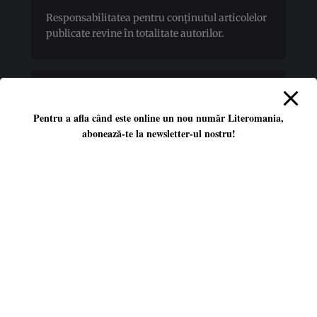
Responsabilitatea pentru conţinutul articolelor
publicate revine în totalitate autorilor.
Pentru a afla când este online un nou număr Literomania,
abonează-te la newsletter-ul nostru!
Platformă literară independentă
ISSN 2668-7402
ISSN-L 2668-7402
Editori coordonatori:
Adina Dinițoiu
Raul Popescu
Data apariţiei primului număr:
ianuarie 2017