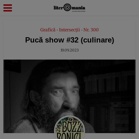
modal-check
Grafică
Intersecții
Nr. 300
•
•
Pucă show #32 (culinare)
19.09.2023