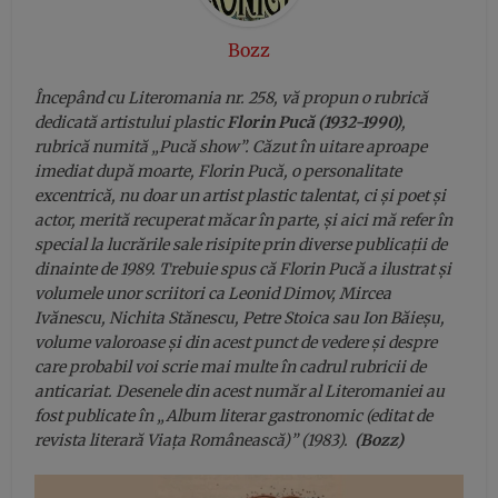
Bozz
Începând cu Literomania nr. 258, vă propun o rubrică
dedicată artistului plastic
Florin Pucă (1932-1990)
,
rubrică numită „Pucă show”. Căzut în uitare aproape
imediat după moarte, Florin Pucă, o personalitate
excentrică, nu doar un artist plastic talentat, ci și poet și
actor, merită recuperat măcar în parte, și aici mă refer în
special la lucrările sale risipite prin diverse publicații de
dinainte de 1989. Trebuie spus că Florin Pucă a ilustrat și
volumele unor scriitori ca Leonid Dimov, Mircea
Ivănescu, Nichita Stănescu, Petre Stoica sau Ion Băieșu,
volume valoroase și din acest punct de vedere și despre
care probabil voi scrie mai multe în cadrul rubricii de
anticariat. Desenele din acest număr al Literomaniei au
fost publicate în „Album literar gastronomic (editat de
revista literară Viața Românească)” (1983).
(Bozz)