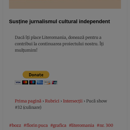
Susține jurnalismul cultural independent
Dacă îți place Literomania, donează pentru a
contribui la continuarea proiectului nostru. Îți
mulțumim!
Prima pagină
›
Rubrici
›
Intersecții
›
Pucă show
#32 (culinare)
bozz
florin puca
grafica
literomania
nr. 300