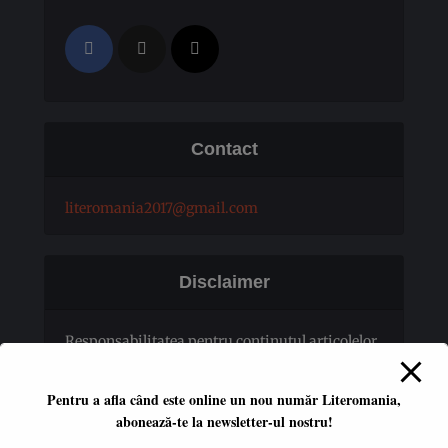
Contact
literomania2017@gmail.com
Disclaimer
Responsabilitatea pentru conţinutul articolelor
publicate revine în totalitate autorilor.
Pentru a afla când este online un nou număr Literomania,
abonează-te la newsletter-ul nostru!