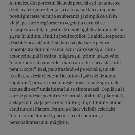
Ai înţeles, din portretul făcut de poet, că ești un amestec
de delicatețe și reziliență, și că în pasul tău caraghios
poetul ghicește bucuria exuberantă și simplă de a fi în
viață, pe care o regăsește în vegetația darnică ce
înconjoară satul, în gesturile neinteligibile ale animalelor
și, nu în ultimul rând, în jocul copiilor. De altfel, tot poetul
deschide această mică și duioasă pledoarie pentru
inocență (ca drumul cel mai scurt către sens), al cărui
actor principal îi ești tu, măgărușul, printr-un „cuvânt
înainte adresat oamenilor mari care citesc această carte
pentru copii”. În el, parafrazându-l pe Novalis, un alt
idealist, se declară eternul locuitor al „vârstei de aur a
copilăriei”, pe care o asemuiește unei „insule spirituale
căzute din cer” unde inima lui se simte acasă. Copilăria la
care se gândește poetul este o formă sublimată, platonică,
a etapei din viață pe care ai trăit-o și tu, cititorule, atunci
când nu erai Platero. Pentru a o face vizibilă celorlalți
într-o formă limpede, poetul i-a dat conturul și
personalitatea unui măgăruș.