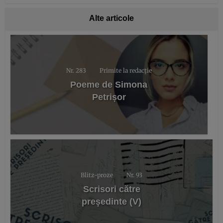
Alte articole
Nr. 283
Primite la redacție
Poeme de Simona
Petrișor
Blitz-proze
Nr. 93
Scrisori către
preşedinte (V)