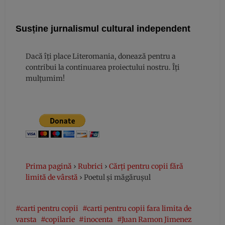
Susține jurnalismul cultural independent
Dacă îți place Literomania, donează pentru a
contribui la continuarea proiectului nostru. Îți
mulțumim!
Prima pagină
›
Rubrici
›
Cărți pentru copii fără
limită de vârstă
›
Poetul și măgărușul
carti pentru copii
carti pentru copii fara limita de
varsta
copilarie
inocenta
Juan Ramon Jimenez