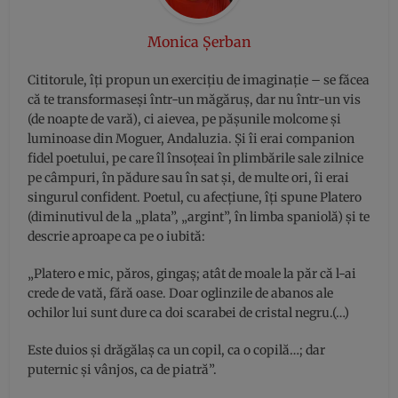
Monica Șerban
Cititorule, îţi propun un exerciţiu de imaginaţie – se făcea
că te transformaseşi într-un măgăruş, dar nu într-un vis
(de noapte de vară), ci aievea, pe păşunile molcome şi
luminoase din Moguer, Andaluzia. Şi îi erai companion
fidel poetului, pe care îl însoţeai în plimbările sale zilnice
pe câmpuri, în pădure sau în sat şi, de multe ori, îi erai
singurul confident. Poetul, cu afecţiune, îţi spune Platero
(diminutivul de la „plata”, „argint”, în limba spaniolă) şi te
descrie aproape ca pe o iubită:
„Platero e mic, păros, gingaş; atât de moale la păr că l-ai
crede de vată, fără oase. Doar oglinzile de abanos ale
ochilor lui sunt dure ca doi scarabei de cristal negru.(…)
Este duios şi drăgălaş ca un copil, ca o copilă…; dar
puternic şi vânjos, ca de piatră”.