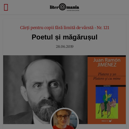
modal-check
Cărți pentru copii fără limită de vârstă
Nr. 121
•
Poetul și măgărușul
28.06.2019