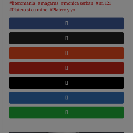
literomania
magarus
monica serban
nr. 121
Platero si cu mine
Platero y yo