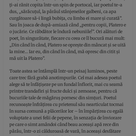
ți-ai rănit copita într-un spin de portocal, iar poetul te-a
dus, „sărăcuțul, la pârâul stânjeneilor galbeni, ca apa
curgătoare să-i lingă bubița, cu limba ei mare și curată”.
Sau în joaca de după-amiază când „pentru copii, Platero e
o jucărie. Ce răbdător le îndură nebuniile!”. Ori alături de
poet, în singurătate, fiecare cu ceea ce îl bucură mai mult:
„Din când în când, Platero se oprește din mâncat și se uită
la mine… Iar eu, din când în când, mă opresc din citit și
mă uit la Platero”.
Toate astea se întâmplă într-un peisaj luminos, peste
care trec fără grabă anotimpurile. Cel mai adesea poetul
alege să te înfățișeze pe un fundal înflorit, mai cu seamă
printre trandafiri și fructe dulci și zemoase, pentru că
bucuriile tale de măgăruș pornesc din simțuri. Poetul
recunoaște înfrățirea cu prietenul său nearticulat tocmai
în sursa comună a plăcerilor lor – în împărțirea cu egală
voluptate a unei felii de pepene, în senzația de înviorare
pe care o simt amândoi când beau aceeași apă rece din
pârâu, într-o zi călduroasă de vară, în aceeași desfătare