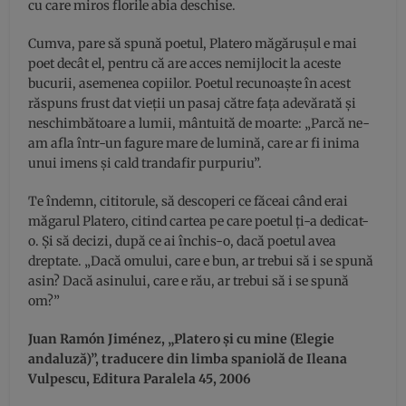
cu care miros florile abia deschise.
Cumva, pare să spună poetul, Platero măgărușul e mai
poet decât el, pentru că are acces nemijlocit la aceste
bucurii, asemenea copiilor. Poetul recunoaște în acest
răspuns frust dat vieții un pasaj către fața adevărată și
neschimbătoare a lumii, mântuită de moarte: „Parcă ne-
am afla într-un fagure mare de lumină, care ar fi inima
unui imens și cald trandafir purpuriu”.
Te îndemn, cititorule, să descoperi ce făceai când erai
măgarul Platero, citind cartea pe care poetul ți-a dedicat-
o. Și să decizi, după ce ai închis-o, dacă poetul avea
dreptate. „Dacă omului, care e bun, ar trebui să i se spună
asin? Dacă asinului, care e rău, ar trebui să i se spună
om?”
Juan Ramón Jiménez, „Platero și cu mine (Elegie
andaluză)”, traducere din limba spaniolă de Ileana
Vulpescu, Editura Paralela 45, 2006