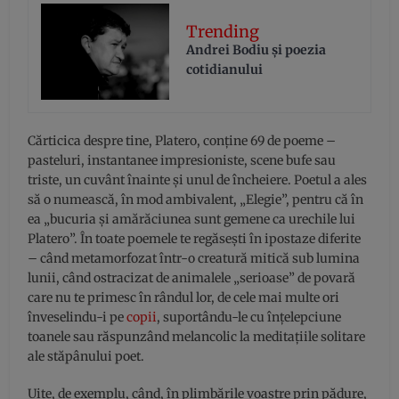
Trending
Andrei Bodiu şi poezia
cotidianului
Cărticica despre tine, Platero, conține 69 de poeme –
pasteluri, instantanee impresioniste, scene bufe sau
triste, un cuvânt înainte și unul de încheiere. Poetul a ales
să o numească, în mod ambivalent, „Elegie”, pentru că în
ea „bucuria și amărăciunea sunt gemene ca urechile lui
Platero”. În toate poemele te regăsești în ipostaze diferite
– când metamorfozat într-o creatură mitică sub lumina
lunii, când ostracizat de animalele „serioase” de povară
care nu te primesc în rândul lor, de cele mai multe ori
înveselindu-i pe
copii
, suportându-le cu înțelepciune
toanele sau răspunzând melancolic la meditațiile solitare
ale stăpânului poet.
Uite, de exemplu, când, în plimbările voastre prin pădure,