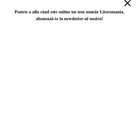
Pentru a afla când este online un nou număr Literomania,
abonează-te la newsletter-ul nostru!
Platformă literară independentă
ISSN 2668-7402
ISSN-L 2668-7402
Editori coordonatori:
Adina Dinițoiu
Raul Popescu
Data apariţiei primului număr:
ianuarie 2017
E-mail:
literomania2017@gmail.com
© 2017-2026 Literomania
Acest site folosește cookie-uri. Continuarea navigării
presupune că ești de acord cu utilizarea cookie-urilor.