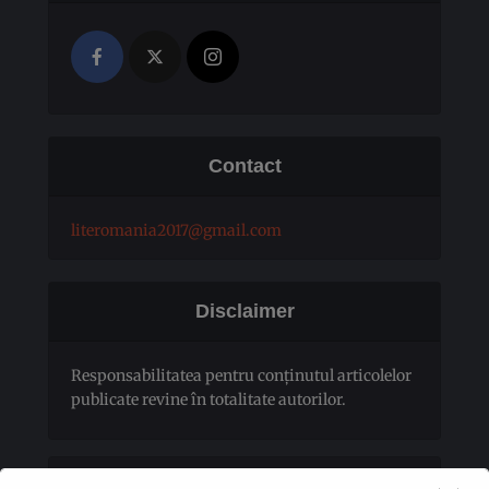
Contact
literomania2017@gmail.com
Disclaimer
Responsabilitatea pentru conţinutul articolelor
publicate revine în totalitate autorilor.