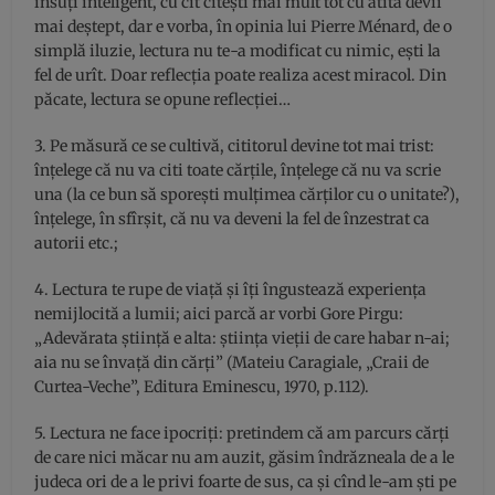
însuți inteligent, cu cît citești mai mult tot cu atîta devii
mai deștept, dar e vorba, în opinia lui Pierre Ménard, de o
simplă iluzie, lectura nu te-a modificat cu nimic, ești la
fel de urît. Doar reflecția poate realiza acest miracol. Din
păcate, lectura se opune reflecției…
3. Pe măsură ce se cultivă, cititorul devine tot mai trist:
înțelege că nu va citi toate cărțile, înțelege că nu va scrie
una (la ce bun să sporești mulțimea cărților cu o unitate?),
înțelege, în sfîrșit, că nu va deveni la fel de înzestrat ca
autorii etc.;
4. Lectura te rupe de viață și îți îngustează experiența
nemijlocită a lumii; aici parcă ar vorbi Gore Pirgu:
„Adevărata știință e alta: știința vieții de care habar n-ai;
aia nu se învață din cărți” (Mateiu Caragiale, „Craii de
Curtea-Veche”, Editura Eminescu, 1970, p.112).
5. Lectura ne face ipocriți: pretindem că am parcurs cărți
de care nici măcar nu am auzit, găsim îndrăzneala de a le
judeca ori de a le privi foarte de sus, ca și cînd le-am ști pe