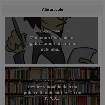
Alte articole
Citiri cu coada ochiului
Nr. 50
Cînd eram tînăr, nici o
legătură amoroasă nu-mi
schimba...
Citiri cu coada ochiului
Nr. 56
Despre vinovăția de a nu
putea citi toate cărțile. Cu un
P. P. S...