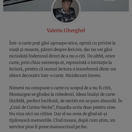
Valeriu Gherghel
Într-o carte poți găsi aproape orice, opinii cu privire la
viață și moarte, păreri despre fericire, dar nu vei găsi
niciodată îndemnul direct de a nu o citi. De altfel, orice
carte, prin chiar existența ei, reprezintă o invitație la
lectură, pentru că numai lectura o transformă dintr-un
obiect decorativ într-o carte. Nicidecum invers.
Nimeni nu compune o carte cu scopul de a nu fi citit,
Montaigne se gîndea la rubedenii. Ideea însăși de carte
ilizibilă, perfect încifrată, de necitit mi se pare absurdă. În
„Craii de Curtea-Veche”, Pașadia scria doar pentru sine.
Nu viza nici un cititor. Dar el nu avea de gînd să-și
tipărească memoriile. Cînd moare, după cum știm, un
servitor pios îi pune manuscrisul pe foc.