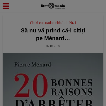
modal-check
Citiri cu coada ochiului
Nr. 1
•
Să nu vă prind că-l citiți
pe Ménard…
02.01.2017