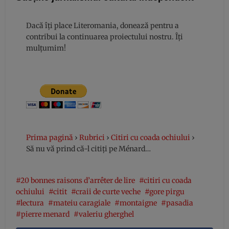
Dacă îți place Literomania, donează pentru a
contribui la continuarea proiectului nostru. Îți
mulțumim!
Prima pagină
›
Rubrici
›
Citiri cu coada ochiului
›
Să nu vă prind că-l citiți pe Ménard…
20 bonnes raisons d’arrêter de lire
citiri cu coada
ochiului
citit
craii de curte veche
gore pirgu
lectura
mateiu caragiale
montaigne
pasadia
pierre menard
valeriu gherghel