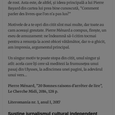
de rost. Asta este, de altfel, și ideea principală a lui Pierre
Bayard din cartea lui prea bine cunoscută, ”Comment
parler des livres que l’on n’a pas lus?”
Motivele de a te opri din citit sînt mai multe, dar toate au
cam aceeași greutate. Pierre Ménard a compus, firește, un
eseu de amuzament: ne îndeamnă să-l citim tocmai
pentru a renunța la acest obicei vătămător, dar n-a ghicit,
am impresia, argumentul principal.
Un singur motiv te poate stopa din citit, unul singur și
atît: acela care îți cere să meditezi la frumusețea unui
pasaj din Ulysses, la adîncimea unei pagini, la adevărul
unui vers…
Pierre Ménard, ”20 Bonnes raisons d’arrêter de lire”,
Le Cherche Midi, 2014, 128 p.
Literomania nr. 1, anul I, 2017
Susține jurnalismul cultural independent