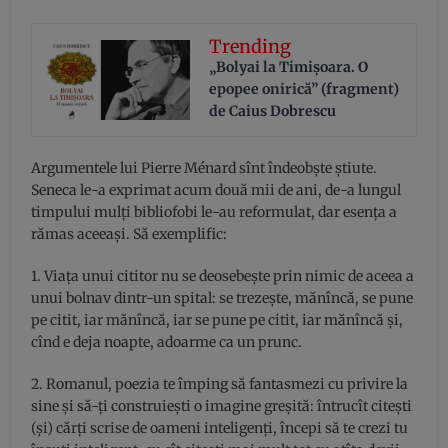
Trending
„Bolyai la Timișoara. O
epopee onirică” (fragment)
de Caius Dobrescu
Argumentele lui Pierre Ménard sînt îndeobște știute.
Seneca le-a exprimat acum două mii de ani, de-a lungul
timpului mulți bibliofobi le-au reformulat, dar esența a
rămas aceeași. Să exemplific:
1. Viața unui cititor nu se deosebește prin nimic de aceea a
unui bolnav dintr-un spital: se trezește, mănîncă, se pune
pe citit, iar mănîncă, iar se pune pe citit, iar mănîncă și,
cînd e deja noapte, adoarme ca un prunc.
2. Romanul, poezia te împing să fantasmezi cu privire la
sine și să-ți construiești o imagine greșită: întrucît citești
(și) cărți scrise de oameni inteligenți, începi să te crezi tu