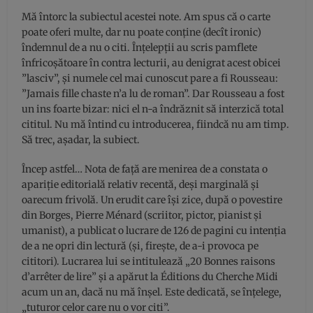
Mă întorc la subiectul acestei note. Am spus că o carte
poate oferi multe, dar nu poate conține (decît ironic)
îndemnul de a nu o citi. Înțelepții au scris pamflete
înfricoșătoare în contra lecturii, au denigrat acest obicei
”lasciv”, și numele cel mai cunoscut pare a fi Rousseau:
”Jamais fille chaste n’a lu de roman”. Dar Rousseau a fost
un ins foarte bizar: nici el n-a îndrăznit să interzică total
cititul. Nu mă întind cu introducerea, fiindcă nu am timp.
Să trec, așadar, la subiect.
Încep astfel… Nota de față are menirea de a constata o
apariție editorială relativ recentă, deși marginală și
oarecum frivolă. Un erudit care își zice, după o povestire
din Borges, Pierre Ménard (scriitor, pictor, pianist și
umanist), a publicat o lucrare de 126 de pagini cu intenția
de a ne opri din lectură (și, firește, de a-i provoca pe
cititori). Lucrarea lui se intitulează „20 Bonnes raisons
d’arrêter de lire” și a apărut la Éditions du Cherche Midi
acum un an, dacă nu mă înșel. Este dedicată, se înțelege,
„tuturor celor care nu o vor citi”.