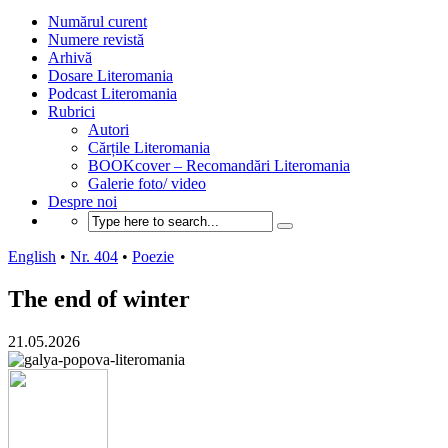
Numărul curent
Numere revistă
Arhivă
Dosare Literomania
Podcast Literomania
Rubrici
Autori
Cărțile Literomania
BOOKcover – Recomandări Literomania
Galerie foto/ video
Despre noi
English
•
Nr. 404
•
Poezie
The end of winter
21.05.2026