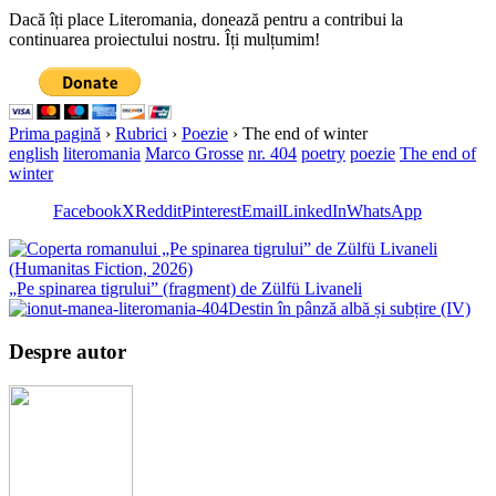
Dacă îți place Literomania, donează pentru a contribui la
continuarea proiectului nostru. Îți mulțumim!
Prima pagină
›
Rubrici
›
Poezie
›
The end of winter
english
literomania
Marco Grosse
nr. 404
poetry
poezie
The end of
winter
Facebook
X
Reddit
Pinterest
Email
LinkedIn
WhatsApp
„Pe spinarea tigrului” (fragment) de Zülfü Livaneli
Destin în pânză albă și subțire (IV)
Despre autor