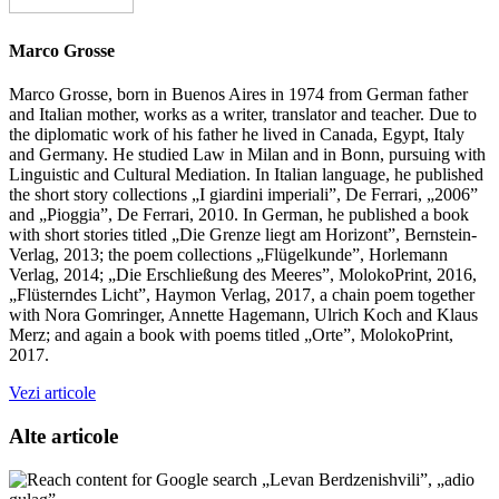
Marco Grosse
Marco Grosse, born in Buenos Aires in 1974 from German father
and Italian mother, works as a writer, translator and teacher. Due to
the diplomatic work of his father he lived in Canada, Egypt, Italy
and Germany. He studied Law in Milan and in Bonn, pursuing with
Linguistic and Cultural Mediation. In Italian language, he published
the short story collections „I giardini imperiali”, De Ferrari, „2006”
and „Pioggia”, De Ferrari, 2010. In German, he published a book
with short stories titled „Die Grenze liegt am Horizont”, Bernstein-
Verlag, 2013; the poem collections „Flügelkunde”, Horlemann
Verlag, 2014; „Die Erschließung des Meeres”, MolokoPrint, 2016,
„Flüsterndes Licht”, Haymon Verlag, 2017, a chain poem together
with Nora Gomringer, Annette Hagemann, Ulrich Koch and Klaus
Merz; and again a book with poems titled „Orte”, MolokoPrint,
2017.
Vezi articole
Alte articole