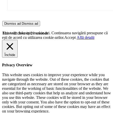
Dismiss ad
Dismiss ad
This will close in
20
seconds
Acest site folosește cookie-uri. Continuarea navigării presupune că
ești de acord cu utilizarea cookie-urilor.
Accept
Află detalii
Închide
Privacy Overview
This website uses cookies to improve your experience while you
navigate through the website. Out of these cookies, the cookies that
are categorized as necessary are stored on your browser as they are
essential for the working of basic functionalities of the website. We
also use third-party cookies that help us analyze and understand how
you use this website. These cookies will be stored in your browser
only with your consent. You also have the option to opt-out of these
cookies. But opting out of some of these cookies may have an effect
on your browsing experience.