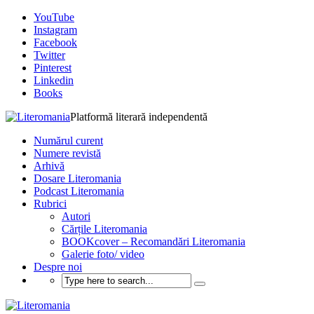
YouTube
Instagram
Facebook
Twitter
Pinterest
Linkedin
Books
Platformă literară independentă
Numărul curent
Numere revistă
Arhivă
Dosare Literomania
Podcast Literomania
Rubrici
Autori
Cărțile Literomania
BOOKcover – Recomandări Literomania
Galerie foto/ video
Despre noi