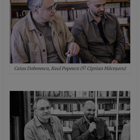
Caius Dobreescu, Raul Popescu (© Ciprian Măceșaru)