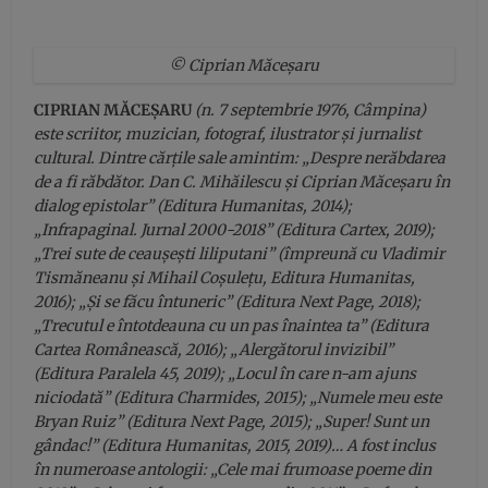
© Ciprian Măceșaru
CIPRIAN MĂCEȘARU
(n. 7 septembrie 1976, Câmpina)
este scriitor, muzician, fotograf, ilustrator și jurnalist
cultural. Dintre cărțile sale amintim: „Despre nerăbdarea
de a fi răbdător. Dan C. Mihăilescu și Ciprian Măceșaru în
dialog epistolar” (Editura Humanitas, 2014);
„Infrapaginal. Jurnal 2000-2018” (Editura Cartex, 2019);
„Trei sute de ceaușești liliputani” (împreună cu Vladimir
Tismăneanu și Mihail Coșulețu, Editura Humanitas,
2016); „Și se făcu întuneric” (Editura Next Page, 2018);
„Trecutul e întotdeauna cu un pas înaintea ta” (Editura
Cartea Românească, 2016); „Alergătorul invizibil”
(Editura Paralela 45, 2019); „Locul în care n-am ajuns
niciodată” (Editura Charmides, 2015); „Numele meu este
Bryan Ruiz” (Editura Next Page, 2015); „Super! Sunt un
gândac!” (Editura Humanitas, 2015, 2019)… A fost inclus
în numeroase antologii: „Cele mai frumoase poeme din