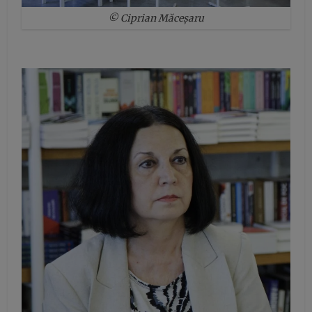
© Ciprian Măceșaru