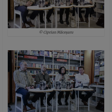
© Ciprian Măceșaru