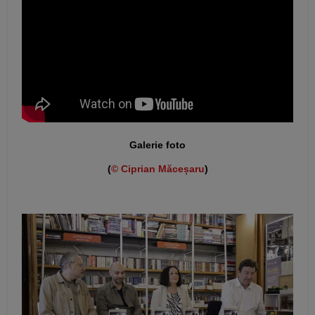
Galerie foto
(
© Ciprian Măceșaru
)