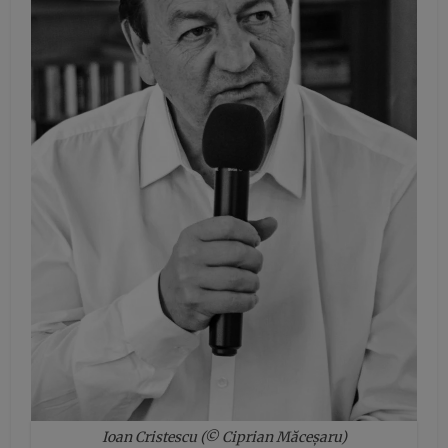
Ioan Cristescu (© Ciprian Măceșaru)