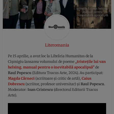
Literomania
Pe 15 aprilie, a avut loc la Librăria Humanitas de la
Cișmigiu lansarea volumului de poeme
„tristețile lui van
helsing. manual pentru o inevitabilă apocalipsă”
de
Raul Popescu
(Editura Tracus Arte, 2024). Au participat:
Magda Cârneci
(scriitoare și critic de artă),
Caius
Dobrescu
(scriitor, profesor universitar) și
Raul Popescu
.
Moderator:
Ioan Cristescu
(directorul Editurii Tracus
Arte).