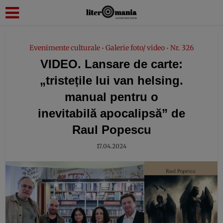
modal-check
Evenimente culturale
Galerie foto/ video
Nr. 326
•
•
VIDEO. Lansare de carte:
„tristețile lui van helsing.
manual pentru o
inevitabilă apocalipsă” de
Raul Popescu
17.04.2024