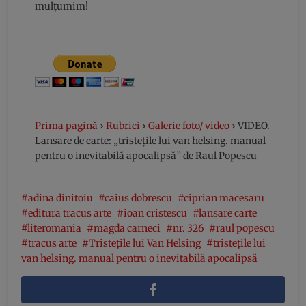
mulțumim!
Prima pagină
›
Rubrici
›
Galerie foto/ video
›
VIDEO.
Lansare de carte: „tristețile lui van helsing. manual
pentru o inevitabilă apocalipsă” de Raul Popescu
adina dinitoiu
caius dobrescu
ciprian macesaru
editura tracus arte
ioan cristescu
lansare carte
literomania
magda carneci
nr. 326
raul popescu
tracus arte
Tristețile lui Van Helsing
tristețile lui
van helsing. manual pentru o inevitabilă apocalipsă