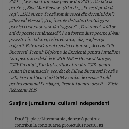
2010”; „Cele mai frumoase poeme din 2011”; „Cu fața la
perete”; „Blue Max Review” (Irlanda); „Povești pe două
roți”; „1312 sirene. Proză românească din deceniul doi”;
„#Rezist! Poezia”; „Tu, înainte de toate. O antologie a
poeziei contemporane de dragoste”; „Testament. 400 de
ani de poezie românească”. I-au fost traduse poeme și/sau
povestiri în italiană, cehă, ebraică, idiș, engleză și
bulgară. Este fondatorul revistei culturale „Accente” din
București. Premii: Diploma de Excelență pentru Jurnalism
European, acordată de EUROLINK – House of Europe,
2010; Premiul „Tânărul scriitor al anului 2013” pentru
roman în manuscris, acordat de Filiala București Proză a
USR; Premiul ScurTiuk! 2014 acordat de revista Tiuk!
pentru romanul Portbagaj; Premiul pentru proză – Zilele
Rebreanu 2016.
Susține jurnalismul cultural independent
Dacă îți place Literomania, donează pentru a
contribui la continuarea proiectului nostru. Îți