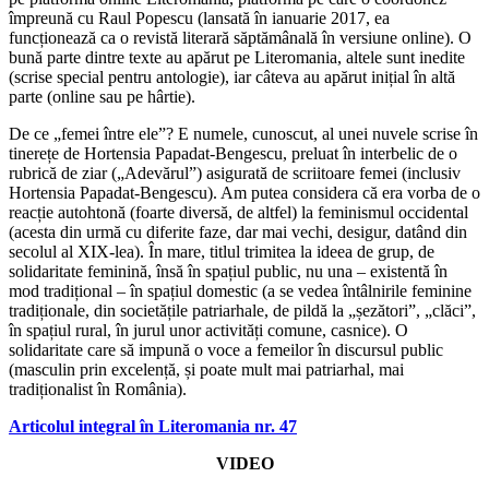
împreună cu Raul Popescu (lansată în ianuarie 2017, ea
funcționează ca o revistă literară săptămânală în versiune online). O
bună parte dintre texte au apărut pe Literomania, altele sunt inedite
(scrise special pentru antologie), iar câteva au apărut inițial în altă
parte (online sau pe hârtie).
De ce „femei între ele”? E numele, cunoscut, al unei nuvele scrise în
tinerețe de Hortensia Papadat-Bengescu, preluat în interbelic de o
rubrică de ziar („Adevărul”) asigurată de scriitoare femei (inclusiv
Hortensia Papadat-Bengescu). Am putea considera că era vorba de o
reacție autohtonă (foarte diversă, de altfel) la feminismul occidental
(acesta din urmă cu diferite faze, dar mai vechi, desigur, datând din
secolul al XIX-lea). În mare, titlul trimitea la ideea de grup, de
solidaritate feminină, însă în spațiul public, nu una – existentă în
mod tradițional – în spațiul domestic (a se vedea întâlnirile feminine
tradiționale, din societățile patriarhale, de pildă la „șezători”, „clăci”,
în spațiul rural, în jurul unor activități comune, casnice). O
solidaritate care să impună o voce a femeilor în discursul public
(masculin prin excelență, și poate mult mai patriarhal, mai
tradiționalist în România).
Articolul integral în Literomania nr. 47
VIDEO