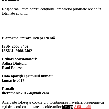
Responsabilitatea pentru conţinutul articolelor publicate revine în
totalitate autorilor.
Platformă literară independentă
ISSN 2668-7402
ISSN-L 2668-7402
Editori coordonatori:
Adina Dinițoiu
Raul Popescu
Data apariţiei primului număr:
ianuarie 2017
E-mail:
literomania2017@gmail.com
© 2017-2026 Literomania
Acest site folosește cookie-uri. Continuarea navigării presupune că
ești de acord cu utilizarea cookie-urilor.
Accept
Află detalii