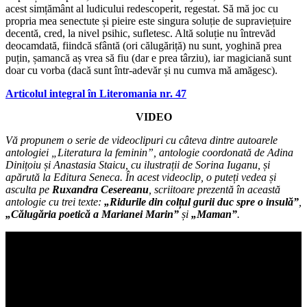
acest simțământ al ludicului redescoperit, regestat. Să mă joc cu
propria mea senectute și pieire este singura soluție de supraviețuire
decentă, cred, la nivel psihic, sufletesc. Altă soluție nu întrevăd
deocamdată, fiindcă sfântă (ori călugăriță) nu sunt, yoghină prea
puțin, șamancă aș vrea să fiu (dar e prea târziu), iar magiciană sunt
doar cu vorba (dacă sunt într-adevăr și nu cumva mă amăgesc).
Articolul integral în Literomania nr. 47
VIDEO
Vă propunem o serie de videoclipuri cu câteva dintre autoarele
antologiei „Literatura la feminin”, antologie coordonată de Adina
Dinițoiu și Anastasia Staicu, cu ilustrații de Sorina Iuganu, și
apărută la Editura Seneca. În acest videoclip, o puteți vedea și
asculta pe
Ruxandra Cesereanu
, scriitoare prezentă în această
antologie cu trei texte:
„Ridurile din colțul gurii duc spre o insulă”
,
„Călugăria poetică a Marianei Marin”
și
„Maman”
.