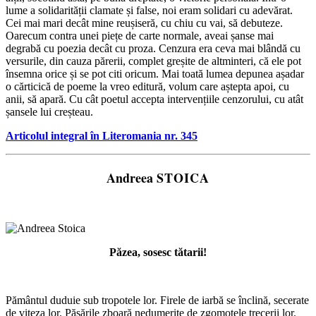
lume a solidarității clamate și false, noi eram solidari cu adevărat.
Cei mai mari decât mine reușiseră, cu chiu cu vai, să debuteze.
Oarecum contra unei piețe de carte normale, aveai șanse mai
degrabă cu poezia decât cu proza. Cenzura era ceva mai blândă cu
versurile, din cauza părerii, complet greșite de altminteri, că ele pot
însemna orice și se pot citi oricum. Mai toată lumea depunea așadar
o cărticică de poeme la vreo editură, volum care aștepta apoi, cu
anii, să apară. Cu cât poetul accepta intervențiile cenzorului, cu atât
șansele lui creșteau.
Articolul integral în Literomania nr. 345
Andreea
STOICA
Păzea, sosesc tătarii!
Pământul duduie sub tropotele lor. Firele de iarbă se înclină, secerate
de viteza lor. Păsările zboară nedumerite de zgomotele trecerii lor.