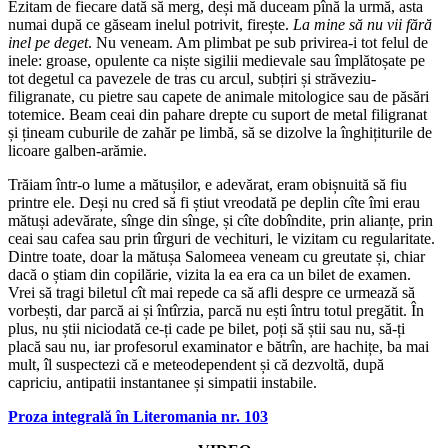
Ezitam de fiecare dată să merg, deși mă duceam pînă la urmă, asta
numai după ce găseam inelul potrivit, firește.
La mine să nu vii fără
inel pe deget
. Nu veneam. Am plimbat pe sub privirea-i tot felul de
inele: groase, opulente ca niște sigilii medievale sau împlătoșate pe
tot degetul ca pavezele de tras cu arcul, subțiri și străveziu-
filigranate, cu pietre sau capete de animale mitologice sau de păsări
totemice. Beam ceai din pahare drepte cu suport de metal filigranat
și țineam cuburile de zahăr pe limbă, să se dizolve la înghițiturile de
licoare galben-arămie.
Trăiam într-o lume a mătușilor, e adevărat, eram obișnuită să fiu
printre ele. Deși nu cred să fi știut vreodată pe deplin cîte îmi erau
mătuși adevărate, sînge din sînge, și cîte dobîndite, prin alianțe, prin
ceai sau cafea sau prin tîrguri de vechituri, le vizitam cu regularitate.
Dintre toate, doar la mătușa Salomeea veneam cu greutate și, chiar
dacă o știam din copilărie, vizita la ea era ca un bilet de examen.
Vrei să tragi biletul cît mai repede ca să afli despre ce urmează să
vorbești, dar parcă ai și întîrzia, parcă nu ești întru totul pregătit. În
plus, nu știi niciodată ce-ți cade pe bilet, poți să știi sau nu, să-ți
placă sau nu, iar profesorul examinator e bătrîn, are hachițe, ba mai
mult, îl suspectezi că e meteodependent și că dezvoltă, după
capriciu, antipatii instantanee și simpatii instabile.
Proz
a integrală în Literomania nr. 103