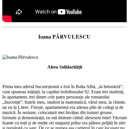
Ioana
PÂRVULESCU
Aleea Solidarității
Prima mea adresă bucureșteană a fost în Balta Albă, „la betonieră”,
cum spuneau inițiații, la capătul troleibuzului 92. Eram trei studenți,
în apartament, trei dintre cele patru personaje ale romanului
„Inocenții”: fratele meu, student la matematică, vărul meu, la chimie,
iar eu la Litere. Firește, apartamentul era adesea plin de colegi și de
muzică. În sesiune, colocatarii mei învățau din tomuri groase,
formule și demonstrații, eu mă distram citind: alesesem bine! Făceam
foame cu toții și de multe ori singurul prânz era pâinea prăjită în ulei
și presărată cu sare. De ce se numea așa cartierul în care locuiam nu