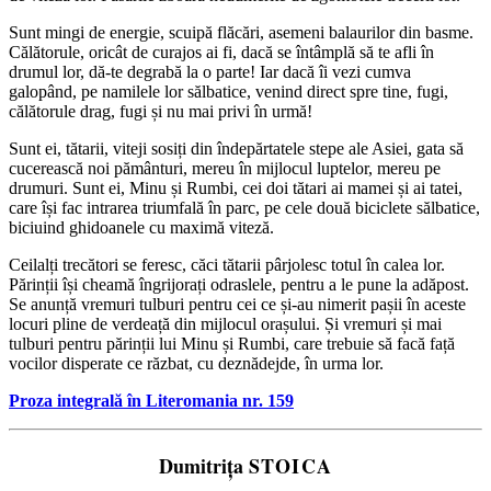
Sunt mingi de energie, scuipă flăcări, asemeni balaurilor din basme.
Călătorule, oricât de curajos ai fi, dacă se întâmplă să te afli în
drumul lor, dă-te degrabă la o parte! Iar dacă îi vezi cumva
galopând, pe namilele lor sălbatice, venind direct spre tine, fugi,
călătorule drag, fugi și nu mai privi în urmă!
Sunt ei, tătarii, viteji sosiți din îndepărtatele stepe ale Asiei, gata să
cucerească noi pământuri, mereu în mijlocul luptelor, mereu pe
drumuri. Sunt ei, Minu și Rumbi, cei doi tătari ai mamei și ai tatei,
care își fac intrarea triumfală în parc, pe cele două biciclete sălbatice,
biciuind ghidoanele cu maximă viteză.
Ceilalți trecători se feresc, căci tătarii pârjolesc totul în calea lor.
Părinții își cheamă îngrijorați odraslele, pentru a le pune la adăpost.
Se anunță vremuri tulburi pentru cei ce și-au nimerit pașii în aceste
locuri pline de verdeață din mijlocul orașului. Și vremuri și mai
tulburi pentru părinții lui Minu și Rumbi, care trebuie să facă față
vocilor disperate ce răzbat, cu deznădejde, în urma lor.
Proz
a integrală în Literomania nr. 159
Dumitrița
STOICA