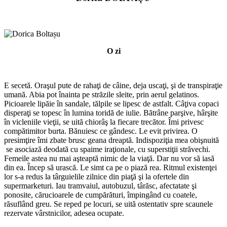
O zi
E secetă. Oraşul pute de rahaţi de câine, deja uscaţi, şi de transpiraţie
umană. Abia pot înainta pe străzile sleite, prin aerul gelatinos.
Picioarele lipăie în sandale, tălpile se lipesc de astfalt. Câţiva copaci
disperaţi se topesc în lumina toridă de iulie. Bătrâne parşive, hârşite
în vicleniile vieţii, se uită chiorâş la fiecare trecător. Îmi privesc
compătimitor burta. Bănuiesc ce gândesc. Le evit privirea. O
presimţire îmi zbate brusc geana dreaptă. Indispoziţia mea obişnuită
se asociază deodată cu spaime iraţionale, cu superstiţii străvechi.
Femeile astea nu mai aşteaptă nimic de la viaţă. Dar nu vor să iasă
din ea. Încep să urască. Le simt ca pe o piază rea. Ritmul existenţei
lor s-a redus la târguielile zilnice din piaţă şi la ofertele din
supermarketuri. Iau tramvaiul, autobuzul, târăsc, afectatate şi
ponosite, cărucioarele de cumpărături, împingând cu coatele,
răsuflând greu. Se reped pe locuri, se uită ostentativ spre scaunele
rezervate vârstnicilor, adesea ocupate.