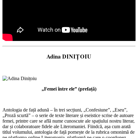
Adina
DINIȚOIU
„Femei între ele” (prefață)
Antologia de față adună – în trei secțiuni, „Confesiune”, „Eseu”,
„Proză scurtă” – o serie de texte literare și eseistice scrise de autoare
femei, printre care se află nume cunoscute ale spațiului nostru literar,
dar și colaboratoare fidele ale Literomaniei. Fiindcă, așa cum arată
titlul volumului, antologia de față pornește de la rubrica omonimă de
pe platforma online Literomania, platformă pe care o coordonez