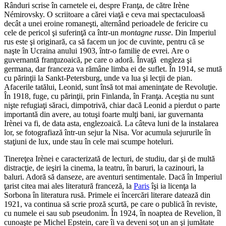
Rânduri scrise în carnetele ei, despre Franţa, de către Irène
Némirovsky. O scriitoare a cărei viaţă e ceva mai spectaculoasă
decât a unei eroine romaneşti, alternând perioadele de fericire cu
cele de pericol şi suferinţă ca într-un
montagne russe
. Din Imperiul
rus este şi originară, ca să facem un joc de cuvinte, pentru că se
naşte în Ucraina anului 1903, într-o familie de evrei. Are o
guvernantă franţuzoaică, pe care o adoră. Învaţă engleza şi
germana, dar franceza va rămâne limba ei de suflet. În 1914, se mută
cu părinţii la Sankt-Petersburg, unde va lua şi lecţii de pian.
Afacerile tatălui, Leonid, sunt însă tot mai ameninţate de Revoluţie.
În 1918, fuge, cu părinţii, prin Finlanda, în Franţa. Aceştia nu sunt
nişte refugiaţi săraci, dimpotrivă, chiar dacă Leonid a pierdut o parte
importantă din avere, au totuşi foarte mulţi bani, iar guvernanta
Irènei va fi, de data asta, englezoaică. La câteva luni de la instalarea
lor, se fotografiază într-un sejur la Nisa. Vor acumula sejururile în
staţiuni de lux, unde stau în cele mai scumpe hoteluri.
Tinereţea Irènei e caracterizată de lecturi, de studiu, dar şi de multă
distracţie, de ieşiri la cinema, la teatru, în baruri, la cazinouri, la
baluri. Adoră să danseze, are aventuri sentimentale. Dacă în Imperiul
ţarist citea mai ales literatură franceză, la
Paris
îşi ia licenţa la
Sorbona în literatura rusă. Primele ei încercări literare datează din
1921, va continua să scrie proză scurtă, pe care o publică în reviste,
cu numele ei sau sub pseudonim. În 1924, în noaptea de Revelion, îl
cunoaşte pe Michel Epstein, care îi va deveni soţ un an şi jumătate