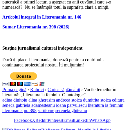
puternică a primei lecturi a așteptat cu anii cuvântul care s-o
numească? Nu se întâmplă totul la suprafața clară a minții.
Articolul integral în Literomania nr. 146
Sumar Literomania nr. 398 (2026)
Susține jurnalismul cultural independent
Dacă îți place Literomania, donează pentru a contribui la
continuarea proiectului nostru. Îți mulțumim!
Prima pagină
›
Rubrici
›
Cartea săptămânii
›
Vocile femeilor în
literatură: „Literatura la feminin. O antologie”
adina dinitoiu
alina gherasim
andreea stoica
dumitrita stoica
editura
seneca
gabriela adamesteanu
ioana parvulescu
literatura la feminin
literomania
nr. 398
scriitoare
serenela ghiteanu
Facebook
X
Reddit
Pinterest
Email
LinkedIn
WhatsApp