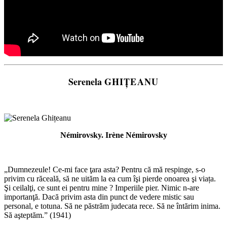
Serenela
GHIȚEANU
Némirovsky. Irène Némirovsky
„Dumnezeule! Ce-mi face ţara asta? Pentru că mă respinge, s-o
privim cu răceală, să ne uităm la ea cum îşi pierde onoarea şi viața.
Şi ceilalţi, ce sunt ei pentru mine ? Imperiile pier. Nimic n-are
importanţă. Dacă privim asta din punct de vedere mistic sau
personal, e totuna. Să ne păstrăm judecata rece. Să ne întărim inima.
Să aşteptăm.” (1941)