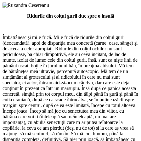
Ridurile din colțul gurii duc spre o insulă
Îmbătrânesc și mi-e frică. Mi-e frică de ridurile din colțul gurii
(deocamdată), apoi de dispariția mea concretă (carne, oase, sânge) și
de aceea a celor apropiați. Ridurile din colțul ochilor nu sunt
periculoase, ba chiar dimpotrivă, ele au ceva incitant, de lac de
munte, izolat de lume; cele din colțul gurii, însă, sunt ca niște linii de
pământ uscat, boțite în jurul unui hău, în preajma abisului. Mă tem
de bătrânețea mea ultravie, percepută autoscopic. Mă tem de un
simțământ al grotescului și al ridicolului în care nu mai sunt
spectator, ci actor, într-un aici-și-acum cândva, dar care este deja
conținut în prezent ca într-un marsupiu. Însă după ce panica aceasta
concretă, simțită prin tot corpul meu, din tălpi până în gură și până în
cutia craniană, după ce ea scade întrucâtva, se împuținează dinspre
margini spre centru, după ce ea este limitată, începe cu totul altceva.
Începe joaca. Încep să mă joc cu senectutea mea din viitor, cu
bătrâna care voi fi (înțeleaptă sau neînțeleaptă, nu mai are
importanță), cu abulia senectuții care m-ar putea reîntoarce la
copilărie, la ceva ce am pierdut (deși nu de tot) și la care aș vrea să
reajung, să mă scufund, să rămân. Să mă joc, hmmm, până la
dispariția completă, definitivă. Să pier prin joacă, să îmbătrânesc cu