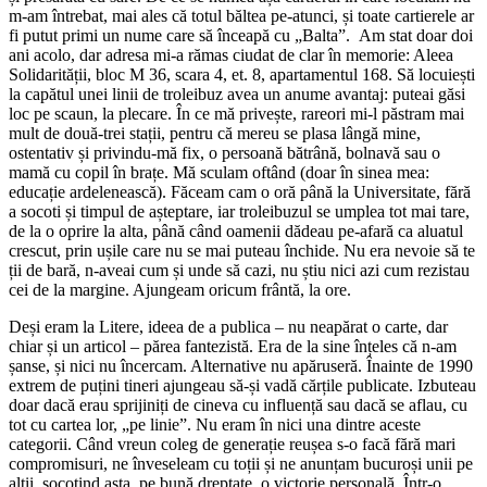
m-am întrebat, mai ales că totul băltea pe-atunci, și toate cartierele ar
fi putut primi un nume care să înceapă cu „Balta”. Am stat doar doi
ani acolo, dar adresa mi-a rămas ciudat de clar în memorie: Aleea
Solidarității, bloc M 36, scara 4, et. 8, apartamentul 168. Să locuiești
la capătul unei linii de troleibuz avea un anume avantaj: puteai găsi
loc pe scaun, la plecare. În ce mă privește, rareori mi-l păstram mai
mult de două-trei stații, pentru că mereu se plasa lângă mine,
ostentativ și privindu-mă fix, o persoană bătrână, bolnavă sau o
mamă cu copil în brațe. Mă sculam oftând (doar în sinea mea:
educație ardelenească). Făceam cam o oră până la Universitate, fără
a socoti și timpul de așteptare, iar troleibuzul se umplea tot mai tare,
de la o oprire la alta, până când oamenii dădeau pe-afară ca aluatul
crescut, prin ușile care nu se mai puteau închide. Nu era nevoie să te
ții de bară, n-aveai cum și unde să cazi, nu știu nici azi cum rezistau
cei de la margine. Ajungeam oricum frântă, la ore.
Deși eram la Litere, ideea de a publica – nu neapărat o carte, dar
chiar și un articol – părea fantezistă. Era de la sine înțeles că n-am
șanse, și nici nu încercam. Alternative nu apăruseră. Înainte de 1990
extrem de puțini tineri ajungeau să-și vadă cărțile publicate. Izbuteau
doar dacă erau sprijiniți de cineva cu influență sau dacă se aflau, cu
tot cu cartea lor, „pe linie”. Nu eram în nici una dintre aceste
categorii. Când vreun coleg de generație reușea s-o facă fără mari
compromisuri, ne înveseleam cu toții și ne anunțam bucuroși unii pe
alții, socotind asta, pe bună dreptate, o victorie personală. Într-o