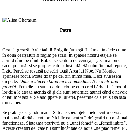
Patru
Goană, groază. Arde iadul! Bolgiile fumegă. Luăm animalele cu noi
în două cearșafuri și fugim pe scări. În spatele nostru etajele se
aprind rând pe rând. Rafael se scutură de cenușă, așază mai bine
sacul pe umăr și se proptește de balustradă. Să coborâm mai repede,
îi zic. Parcă se revarsă pe scări toată Arca lui Noe. Nu Monica
aprinsese focul. Poate doar pe cel din inima mea. Deci avusesem
dreptate.
Dintr-o afacere bună nu ieși niciodată. Nici dintr-una
proastă
. Femeile nu sunt așa de nebune cum cred bărbații. E modul
lor de a le atrage atenția că și ele sunt puternice atunci când e nevoie,
chiar imbatabile. Se aud țipetele Julietei, pesemne că a reușit să iasă
din cameră.
Se prăbușeste șandramaua. Și toate speranțele mele pentru o viață
mai bună oferită clienților. Nici firma pentru îndrăgostiri nu o să mai
funcționeze. Sintagma potrivită nu e „unei femei” ci „femeii iubite”.
Aceste creaturi delicate nu sunt încântate că nouă „ne plac femeile”.