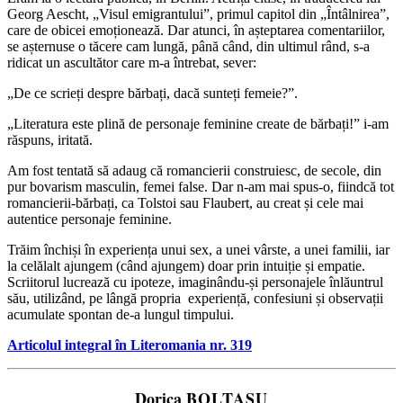
Georg Aescht, „Visul emigrantului”, primul capitol din „Întâlnirea”,
care de obicei emoționează. Dar atunci, în așteptarea comentariilor,
se așternuse o tăcere cam lungă, până când, din ultimul rând, s-a
ridicat un ascultător care m-a întrebat, sever:
„De ce scrieți despre bărbați, dacă sunteți femeie?”.
„Literatura este plină de personaje feminine create de bărbați!” i-am
răspuns, iritată.
Am fost tentată să adaug că romancierii construiesc, de secole, din
pur bovarism masculin, femei false. Dar n-am mai spus-o, fiindcă tot
romancierii-bărbați, ca Tolstoi sau Flaubert, au creat și cele mai
autentice personaje feminine.
Trăim închiși în experiența unui sex, a unei vârste, a unei familii, iar
la celălalt ajungem (când ajungem) doar prin intuiție și empatie.
Scriitorul lucrează cu ipoteze, imaginându-și personajele înlăuntrul
său, utilizând, pe lângă propria experiență, confesiuni și observații
acumulate spontan de-a lungul timpului.
Articolul integral în Literomania nr. 319
Dorica
BOLTAȘU