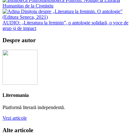
Biblioteca Polirom. Noutăți la Librăria
Humanitas de la Cișmigiu
AUDIO: „Literatura la feminin”, o antologie solidară, o voce de
grup și de impact
Despre autor
Literomania
Platformă literară independentă.
Vezi articole
Alte articole