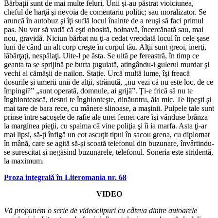
Bărbații sunt de mai multe feluri. Unii şi-au păstrat vioiciunea,
cheful de harţă şi nevoia de comentariu politic; sau moralizator. Se
aruncă în autobuz şi îţi suflă locul înainte de a reuşi să faci primul
pas. Nu vor să vadă că eşti obosită, bolnavă, încercănată sau, mai
nou, gravidă. Niciun bărbat nu ţi-a cedat vreodată locul în cele şase
luni de când un alt corp creşte în corpul tău. Alţii sunt greoi, inerţi,
lăbărţaţi, nespălaţi. Uite-l pe ăsta. Se uită pe fereastră, în timp ce
geanta ta se sprijină pe burta ţuguiată, atingându-i gulerul murdar şi
vechi al cămăşii de nailon. Staţie. Urcă multă lume, îşi freacă
dosurile şi umerii unii de alţii, strănută, „nu vezi că nu este loc, de ce
împingi?” „sunt operată, domnule, ai grijă”. Ţi-e frică să nu te
înghiontească, destul te înghionteşte, dinăuntru, ăla mic. Te lipeşti şi
mai tare de bara rece, cu mânere slinoase, a maşinii. Pulpele tale sunt
prinse între sacoşele de rafie ale unei femei care îşi vânduse brânza
la marginea pieţii, cu spaima că vine poliţia şi îi ia marfa. Asta ţi-ar
mai lipsi, să-ţi înfigă un cot ascuţit tipul în sacou grena, cu diplomat
în mână, care se agită să-şi scoată telefonul din buzunare, învârtindu-
se surescitat şi negăsind buzunarele, telefonul. Soneria este stridentă,
la maximum.
Proza integrală în Literomania nr. 68
VIDEO
Vă propunem o serie de videoclipuri cu câteva dintre autoarele