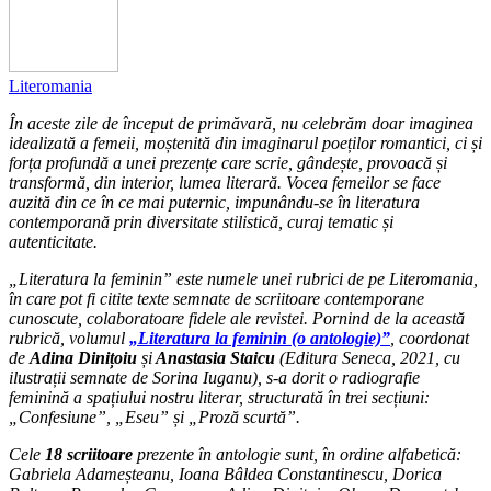
Literomania
În aceste zile de început de primăvară, nu celebrăm doar imaginea
idealizată a femeii, moștenită din imaginarul poeților romantici, ci și
forța profundă a unei prezențe care scrie, gândește, provoacă și
transformă, din interior, lumea literară. Vocea femeilor se face
auzită din ce în ce mai puternic, impunându-se în literatura
contemporană prin diversitate stilistică, curaj tematic și
autenticitate.
„Literatura la feminin” este numele unei rubrici de pe Literomania,
în care pot fi citite texte semnate de scriitoare contemporane
cunoscute, colaboratoare fidele ale revistei.
Pornind de la această
rubrică, volumul
„Literatura la feminin (o antologie)”
, coordonat
de
Adina Dinițoiu
și
Anastasia Staicu
(Editura Seneca, 2021, cu
ilustrații semnate de Sorina Iuganu), s-a dorit o radiografie
feminină a spațiului nostru literar, structurată în trei secțiuni:
„Confesiune”, „Eseu” și „Proză scurtă”.
Cele
18 scriitoare
prezente în antologie sunt, în ordine alfabetică:
Gabriela Adameșteanu, Ioana Bâldea Constantinescu, Dorica