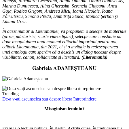
Boltașu, Ruxandra Cesereanu, Adina Dinițoiu, Ohara Donovetsky,
Marina Dumitrescu, Alina Gherasim, Serenela Ghițeanu, Anca
Goja, Rodica Grigore, Andreea Micu, Ioana Nicolaie, Ioana
Pârvulescu, Simona Preda, Dumitrița Stoica, Monica Șerban și
Liliana Ursu.
În acest număr al Literomaniei, vă propunem o selecție de materiale
(proze, mărturisiri, scurte videoclipuri), selecție care constituie nu
doar recapitularea unui moment editorial important pentru noi,
editorii Literomania, din 2021, ci și o invitație la redescoperirea
unei antologii care sperăm că a deschis un dialog necesar despre
vizibilitate, canon, solidaritate și literatură.
(Literomania)
Gabriela
ADAMEȘTEANU
Trending
De-a v-aţi ascunselea sau despre libera întreprindere
Misoginism feminin?
Eram la o lectură publică, în Berlin. Actrița citise, în traducerea lui