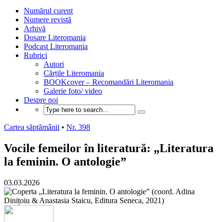
Numărul curent
Numere revistă
Arhivă
Dosare Literomania
Podcast Literomania
Rubrici
Autori
Cărțile Literomania
BOOKcover – Recomandări Literomania
Galerie foto/ video
Despre noi
Cartea săptămânii
•
Nr. 398
Vocile femeilor în literatură: „Literatura
la feminin. O antologie”
03.03.2026