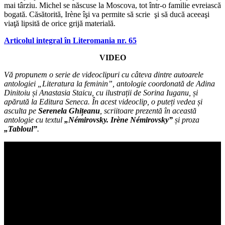
mai târziu. Michel se născuse la Moscova, tot într-o familie evreiască
bogată. Căsătorită, Irène îşi va permite să scrie şi să ducă aceeaşi
viaţă lipsită de orice grijă materială.
Articolul integral în Literomania nr. 65
VIDEO
Vă propunem o serie de videoclipuri cu câteva dintre autoarele
antologiei „Literatura la feminin”, antologie coordonată de Adina
Dinitoiu și Anastasia Staicu, cu ilustrații de Sorina Iuganu, și
apărută la Editura Seneca. În acest videoclip, o puteți vedea și
asculta pe
Serenela Ghițeanu
, scriitoare prezentă în această
antologie cu textul
„Némirovsky. Irène Némirovsky”
și proza
„Tabloul”
.