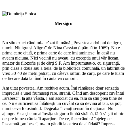
Mersigru
Nu știu exact când mi-a căzut în mână „Povestea a doi pui de tigru,
numiți Ninigra și Aligru” de Nina Cassian (apărută în 1969). Nu e
prima carte citită, e prima carte de care îmi amintesc. În casă nu
aveam niciuna. Nici vecinii nu aveau, cu excepția unui văr licean,
amator de filozofie și de cărți S.F. Am împrumutat-o, cu siguranță,
prin clasa a doua sau a treia, de la biblioteca comunală, un labirint de
vreo 30-40 de metri pătrați, cu câteva rafturi de cărți, pe care le luam
de fiecare dată la rând în căutarea comorii.
Am uitat povestea. Am recitit-o acum. Îmi rămăsese doar senzația
imprecisă a unei frumuseți rare, stranii. Când am descoperit cuvântul
„arabesc”, la altă vârstă, l-am asociat cu ea, fără să știu prea bine de
ce. Nu e suficient să întâlnești un cuvânt ca să devină al tău, să poți
numi ceva folosindu-l. Degeaba îi cauți sensul în dicționar. Nu
ajunge. E ca și cum ai învăța singur o limbă străină, fără să știi nimic
despre lumea căreia îi aparține. De ce, încercând să înțeleg ce
înseamnă „arabesc”, m-am gândit la cartea de altădată? Impresia