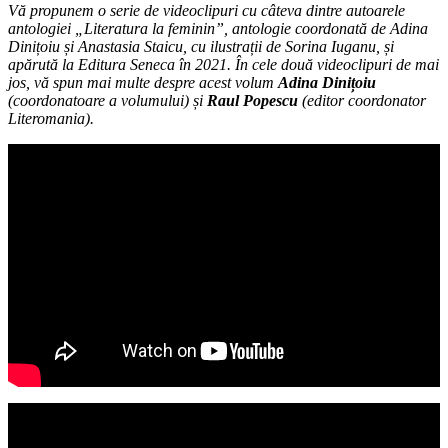
Vă propunem o serie de videoclipuri cu câteva dintre autoarele
antologiei „Literatura la feminin”, antologie coordonată de Adina
Dinițoiu și Anastasia Staicu, cu ilustrații de Sorina Iuganu, și
apărută la Editura Seneca în 2021. În cele două videoclipuri de mai
jos, vă spun mai multe despre acest volum
Adina Dinițoiu
(coordonatoare a volumului) și
Raul Popescu
(editor coordonator
Literomania).