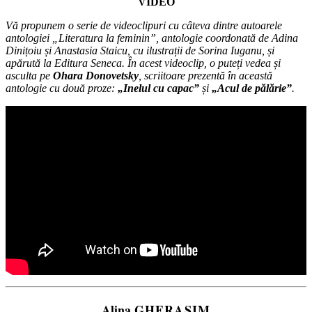
VIDEO
Vă propunem o serie de videoclipuri cu câteva dintre autoarele
antologiei „Literatura la feminin”, antologie coordonată de Adina
Dinițoiu și Anastasia Staicu, cu ilustrații de Sorina Iuganu, și
apărută la Editura Seneca. În acest videoclip, o puteți vedea și
asculta pe
Ohara Donovetsky
, scriitoare prezentă în această
antologie cu două proze:
„Inelul cu capac”
și
„Acul de pălărie”
.
Alina
GHERASIM