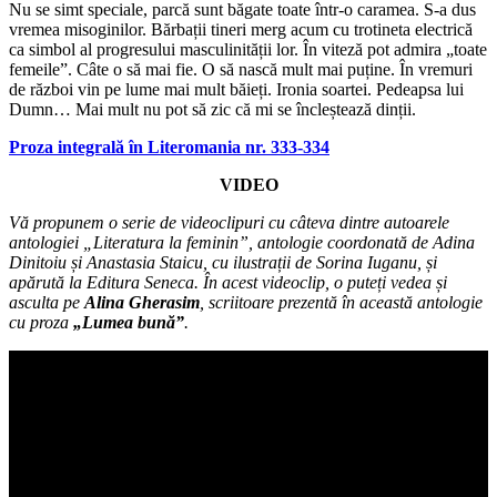
Nu se simt speciale, parcă sunt băgate toate într-o caramea. S-a dus
vremea misoginilor. Bărbații tineri merg acum cu trotineta electrică
ca simbol al progresului masculinității lor. În viteză pot admira „toate
femeile”. Câte o să mai fie. O să nască mult mai puține. În vremuri
de război vin pe lume mai mult băieți. Ironia soartei. Pedeapsa lui
Dumn… Mai mult nu pot să zic că mi se încleștează dinții.
Proz
a integrală în Literomania nr. 333-334
VIDEO
Vă propunem o serie de videoclipuri cu câteva dintre autoarele
antologiei „Literatura la feminin”, antologie coordonată de Adina
Dinitoiu și Anastasia Staicu, cu ilustrații de Sorina Iuganu, și
apărută la Editura Seneca. În acest videoclip, o puteți vedea și
asculta pe
Alina Gherasim
, scriitoare prezentă în această antologie
cu proza
„Lumea bună”
.