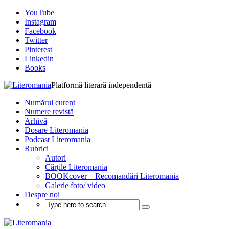
YouTube
Instagram
Facebook
Twitter
Pinterest
Linkedin
Books
Platformă literară independentă
Numărul curent
Numere revistă
Arhivă
Dosare Literomania
Podcast Literomania
Rubrici
Autori
Cărțile Literomania
BOOKcover – Recomandări Literomania
Galerie foto/ video
Despre noi