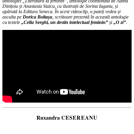
antologiei „Literatura la feminin”, antologie coordonată de Adina
Dinițoiu și Anastasia Staicu, cu ilustrații de Sorina Iuganu, și
apărută la Editura Seneca. În acest videoclip, o puteți vedea și
asculta pe
Dorica Boltașu
, scriitoare prezentă în această antologie
cu textele
„Cella Serghi, un destin intelectual feminin”
și
„O zi”
.
Ruxandra
CESEREANU