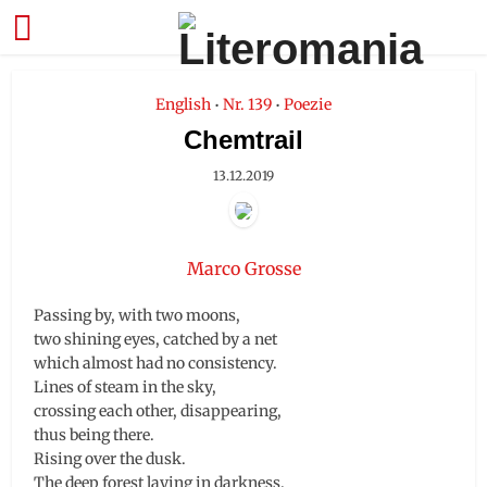
English
Nr. 139
Poezie
•
•
Chemtrail
13.12.2019
Marco Grosse
Passing by, with two moons,
two shining eyes, catched by a net
which almost had no consistency.
Lines of steam in the sky,
crossing each other, disappearing,
thus being there.
Rising over the dusk.
The deep forest laying in darkness.