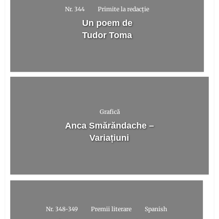
Nr. 344
Primite la redacție
Un poem de
Tudor Toma
Grafică
Anca Smărăndache –
Variațiuni
Nr. 348-349
Premii literare
Spanish