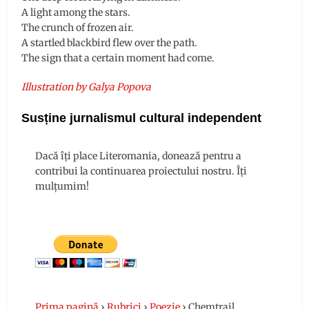
A light among the stars.
The crunch of frozen air.
A startled blackbird flew over the path.
The sign that a certain moment had come.
Illustration by Galya Popova
Susține jurnalismul cultural independent
Dacă îți place Literomania, donează pentru a
contribui la continuarea proiectului nostru. Îți
mulțumim!
Prima pagină
›
Rubrici
›
Poezie
›
Chemtrail