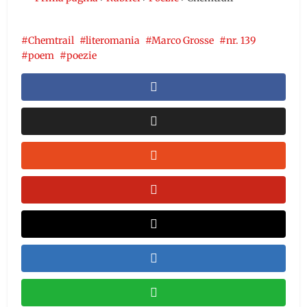
Chemtrail
literomania
Marco Grosse
nr. 139
poem
poezie