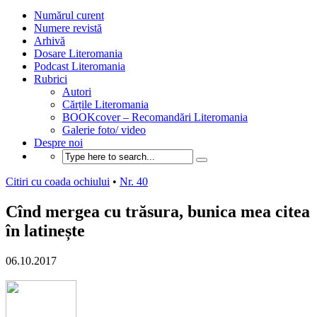
Numărul curent
Numere revistă
Arhivă
Dosare Literomania
Podcast Literomania
Rubrici
Autori
Cărțile Literomania
BOOKcover – Recomandări Literomania
Galerie foto/ video
Despre noi
Citiri cu coada ochiului
•
Nr. 40
Cînd mergea cu trăsura, bunica mea citea
în latinește
06.10.2017