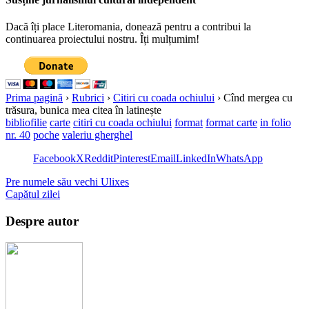
Dacă îți place Literomania, donează pentru a contribui la
continuarea proiectului nostru. Îți mulțumim!
Prima pagină
›
Rubrici
›
Citiri cu coada ochiului
›
Cînd mergea cu
trăsura, bunica mea citea în latinește
bibliofilie
carte
citiri cu coada ochiului
format
format carte
in folio
nr. 40
poche
valeriu gherghel
Facebook
X
Reddit
Pinterest
Email
LinkedIn
WhatsApp
Pre numele său vechi Ulixes
Capătul zilei
Despre autor