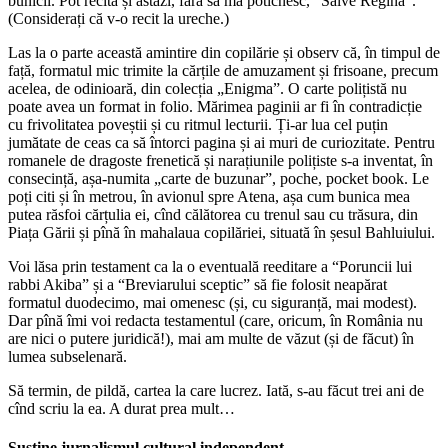
bunicii. Pot recita și astăzi, fără să mă poticnesc, “Salve Regina”.
(Considerați că v-o recit la ureche.)
Las la o parte această amintire din copilărie și observ că, în timpul de
față, formatul mic trimite la cărțile de amuzament și frisoane, precum
acelea, de odinioară, din colecția „Enigma”. O carte polițistă nu
poate avea un format in folio. Mărimea paginii ar fi în contradicție
cu frivolitatea poveștii și cu ritmul lecturii. Ți-ar lua cel puțin
jumătate de ceas ca să întorci pagina și ai muri de curiozitate. Pentru
romanele de dragoste frenetică și narațiunile polițiste s-a inventat, în
consecință, așa-numita „carte de buzunar”, poche, pocket book. Le
poți citi și în metrou, în avionul spre Atena, așa cum bunica mea
putea răsfoi cărțulia ei, cînd călătorea cu trenul sau cu trăsura, din
Piața Gării și pînă în mahalaua copilăriei, situată în șesul Bahluiului.
Voi lăsa prin testament ca la o eventuală reeditare a “Poruncii lui
rabbi Akiba” și a “Breviarului sceptic” să fie folosit neapărat
formatul duodecimo, mai omenesc (și, cu siguranță, mai modest).
Dar pînă îmi voi redacta testamentul (care, oricum, în România nu
are nici o putere juridică!), mai am multe de văzut (și de făcut) în
lumea subselenară.
Să termin, de pildă, cartea la care lucrez. Iată, s-au făcut trei ani de
cînd scriu la ea. A durat prea mult…
Susține jurnalismul cultural independent