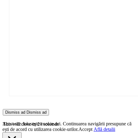
Dismiss ad
Dismiss ad
This will close in
20
seconds
Acest site folosește cookie-uri. Continuarea navigării presupune că
ești de acord cu utilizarea cookie-urilor.
Accept
Află detalii