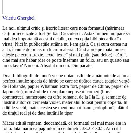
Valeriu Gherghel
La noi, ultimul critic și istoric literar care nota formatul (mărimea)
cărților recenzate a fost Șerban Cioculescu. Astăzi nimeni nu pare să
mai dea importanță acestui detaliu, cu excepția bibliotecarilor în
vîrstă. Nici în publicațiile străine nu l-am găsit. Ca și cum cartea nu
ar fi, înainte de orice, un lucru material. Cînd aproape toată lumea
citește pe ecran „texte, texte, texte” și mai puțin (sau deloc) „cărți”,
cine mai are habar (de) ce poate însemna un folio, sau un quarto sau
un octavo? Nimeni. Absolut nimeni. Din păcate.
Doar bibliografii de modă veche notau astfel de amănunte de acuma
perfect inutile: specia de hîrtie pe care se tipărea cartea (papier vergé
de Hollande, papier Whatman extra-fort, papier de Chine, papier de
Japon etc.), numărul de exemplare nepuse în comerț (hors
commerce), numerotate cu cifre romane, de la I la L, și semnate de
ilustrul autor cu cerneală violet, materialul folosit pentru copertă. În
edițiile vechi, toate acestea se menționau într-un „colophon”, alături
de tirajul real și de data intrării la tipar.
Măcar atît să reținem, deocamdată, că formatul cel mai mare era in
folio. Iată mărimea paginilor în centimetri: 38.2 × 30.5. Am citit