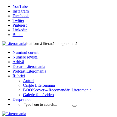
YouTube
Instagram
Facebook
Twitter
Pinterest
Linkedin
Books
Platformă literară independentă
Numărul curent
Numere revistă
Arhivă
Dosare Literomania
Podcast Literomania
Rubrici
Autori
Cărțile Literomania
BOOKcover – Recomandări Literomania
Galerie foto/ video
Despre noi