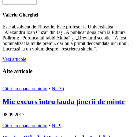
Valeriu Gherghel
Este absolvent de Filosofie. Este profesor la Universitatea
„Alexandru Ioan Cuza” din Iași. A publicat două cărți la Editura
Polirom: „Porunca lui rabbi Akiba” și „Breviarul sceptic”. A fost
nominalizat la multe premii, dar nu a primit deocamdată nici unul.
Lucrează la un volum despre „rescrierea sinelui”.
Vezi articole
Alte articole
Citiri cu coada ochiului
•
Nr. 36
Mic excurs întru lauda ținerii de minte
08.09.2017
Citiri cu coada ochiului
•
Nr. 9