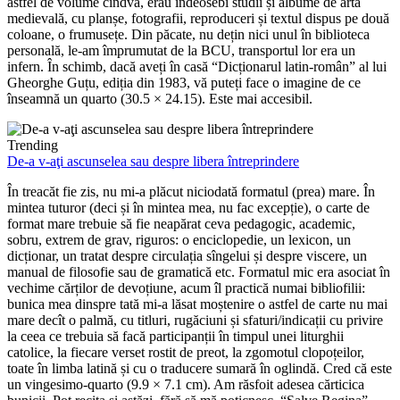
astfel de volume cîndva, erau îndeosebi studii și albume de artă
medievală, cu planșe, fotografii, reproduceri și textul dispus pe două
coloane, o frumusețe. Din păcate, nu dețin nici unul în biblioteca
personală, le-am împrumutat de la BCU, transportul lor era un
infern. În schimb, dacă aveți în casă “Dicționarul latin-român” al lui
Gheorghe Guțu, ediția din 1983, vă puteți face o imagine de ce
înseamnă un quarto (30.5 × 24.15). Este mai accesibil.
Trending
De-a v-aţi ascunselea sau despre libera întreprindere
În treacăt fie zis, nu mi-a plăcut niciodată formatul (prea) mare. În
mintea tuturor (deci și în mintea mea, nu fac excepție), o carte de
format mare trebuie să fie neapărat ceva pedagogic, academic,
sobru, extrem de grav, riguros: o enciclopedie, un lexicon, un
dicționar, un tratat despre circulația sîngelui și despre viscere, un
manual de filosofie sau de gramatică etc. Formatul mic era asociat în
vechime cărților de devoțiune, acum îl practică numai bibliofilii:
bunica mea dinspre tată mi-a lăsat moștenire o astfel de carte nu mai
mare decît o palmă, cu titluri, rugăciuni și sfaturi/indicații cu privire
la ceea ce trebuia să facă participanții în timpul unei liturghii
catolice, la fiecare verset rostit de preot, la zgomotul clopoțeilor,
toate în limba latină și cu o traducere sumară în oglindă. Cred că este
un vingesimo-quarto (9.9 × 7.1 cm). Am răsfoit adesea cărticica