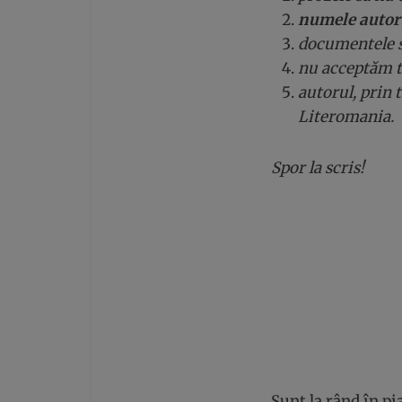
numele autor
documentele s
nu acceptăm te
autorul, prin 
Literomania.
Spor la scris!
Sunt la rând în p