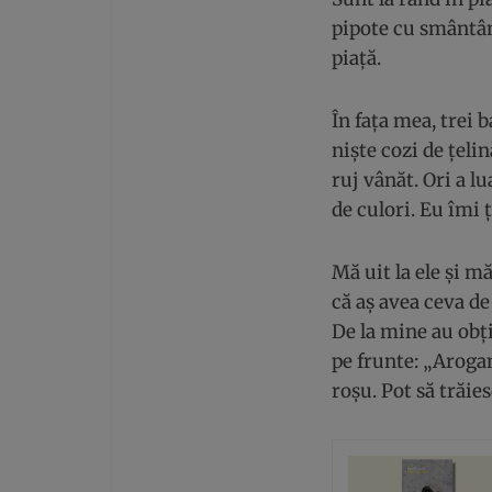
pipote cu smântân
piață.
În fața mea, trei b
niște cozi de țeli
ruj vânăt. Ori a lu
de culori. Eu îmi ț
Mă uit la ele și m
că aș avea ceva de
De la mine au obți
pe frunte: „Arogan
roșu. Pot să trăie