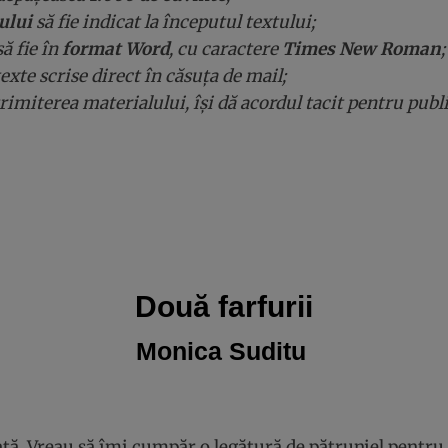
ului
să fie indicat la începutul textului;
ă fie în
format Word
, cu caractere
Times New Roman
;
xte scrise direct în căsuța de mail;
trimiterea materialului, își dă acordul tacit pentru publ
Două farfurii
Monica Suditu
iață. Vreau să îmi cumpăr o legătură de pătrunjel pentr