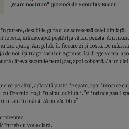
„Mare nostrum” (poeme) de Romulus Bucur
în putere, deschide gura și se adresează celei din față:
i repede, mă așteaptă poștărița să iau pensia. Am munc
i nu îmi ajung. Am pilule în fiecare zi și costă. De mânca
ă de noi. Își trage nasul cu zgomot, își drege vocea, apoi
t stă câteva secunde nemișcat, apoi coboară. Ca un clei
icior pe altul, aplecată puțin de spate, apoi întoarce ca
 cu fire mici roșii în albul ochiului. Își întinde gâtul s
unt am în mână, că nu văd bine?
 comentez.
i? întreb cu voce clară.