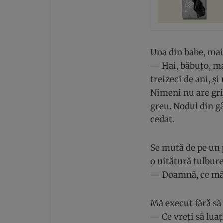
Una din babe, mai 
— Hai, băbuțo, ma
treizeci de ani, ș
Nimeni nu are grij
greu. Nodul din gâ
cedat.
Se mută de pe un p
o uitătură tulbure,
— Doamnă, ce măr
Mă execut fără să
— Ce vreți să luaț