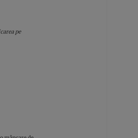
icarea pe
u o mâncare de