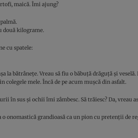
rtofi, maică. Îmi ajung?
 palmă.
u două kilograme.
ne cu spatele:
șa la bătrânețe. Vreau să fiu o băbuță drăguță și veselă.
in colegele mele. Încă de pe acum mușcă din asfalt.
gurii în sus și ochii îmi zâmbesc. Să trăiesc? Da, vreau as
a o onomastică grandioasă ca un pion cu pretenții de reg