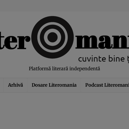
modal-check
Platformă literară independentă
Arhivă
Dosare Literomania
Podcast Literoman