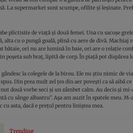
ă. La supermarket sunt scumpe, ofilite și leșinate. Pre
abe plictisite de viață și două femei. Una cu sacoșe grele
nă, alta cu o pungă goală, plină cu aere de divă. Machiaj 
at bătaie, ori nu are lumină în baie, ori are o relație con
in poșeta sub braț, lipită de corp. În piață pot dispărea l
ă gândesc la colegele de la birou. Ele nu știu nimic de v
 spus. Din prea mult zel țes din aer povești ca să aibă c
nut două vorbe seci și un zâmbet calm. Au decis și mi-a
tă cu sânge albastru”. Așa am auzit în spatele meu. M-a
sc cu asta, dacă e prețul pentru liniștea mea.
Trending