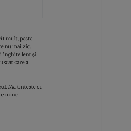
it mult, peste
re nu mai zic.
 înghite lent și
 uscat care a
pul. Mă țintește cu
pre mine.