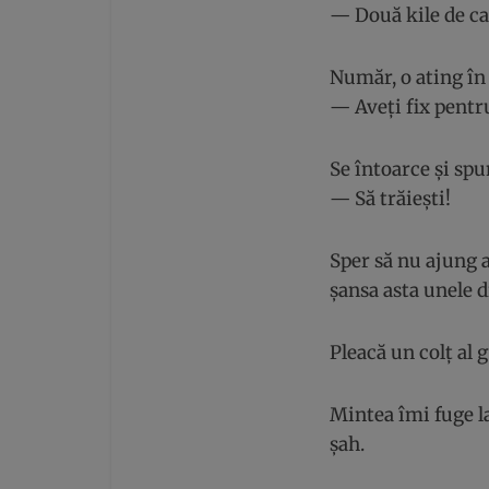
— Două kile de ca
Număr, o ating în
— Aveți fix pentr
Se întoarce și spu
— Să trăiești!
Sper să nu ajung a
șansa asta unele d
Pleacă un colț al 
Mintea îmi fuge l
șah.