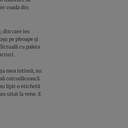
fer coada din
, din care ies
roșu pe pleoape și
flictuală cu paleta
ucruri.
iața mea intimă, nu
e să cotcodăcească.
u lipit o etichetă
m uitat la vene. E