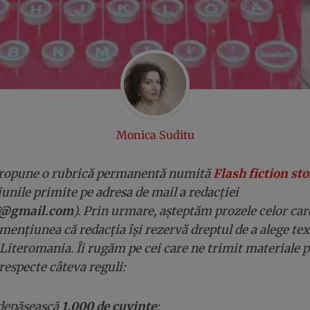
Monica Suditu
ropune o rubrică permanentă numită
Flash fiction sto
unile primite pe adresa de mail a redacției
7@gmail.com
).
Prin urmare, așteptăm prozele celor car
mențiunea că redacția își rezervă dreptul de a alege text
l Literomania. Îi rugăm pe cei care ne trimit materiale
respecte câteva reguli:
 depășească
1.000 de cuvinte
;