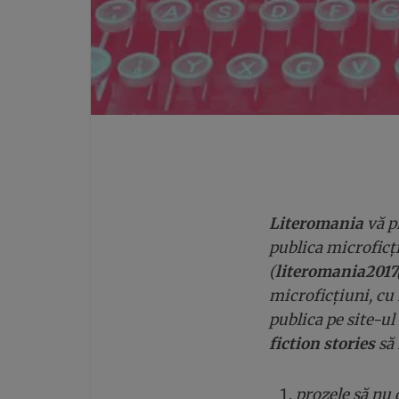
Literomania
vă p
publica microficți
(
literomania201
microficțiuni, cu 
publica pe site-u
fiction stories
să 
prozele să nu