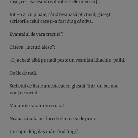
roşu, ce-l găsesc strivit între filele unei cărţi.
Într-o zi cu ploaie, când te-apasă plictisul, găseşti
scrisorile celui care ţi-a fost drag cândva.
Evantaiul de vara trecută”.
Câteva „lucruri alese”:
„O jachetă albă purtată peste un veşmânt liliachiu-palid.
Ouăle de raţă.
Şerbetul de liane amestecat cu gheaţă, într-un bol nou-
nouţ de metal.
Mătăniile tăiate din cristal.
Neaua căzută pe flori de glicină şi de prun.
Un copil drăgălaş mâncând fragi”.