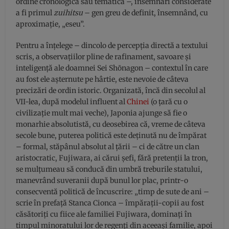
ordine cronologică sau tematică –, însemnări considerate
a fi primul
zuihitsu
– gen greu de definit, însemnând, cu
aproximaţie, „eseu”.
Pentru a înţelege – dincolo de percepţia directă a textului
scris, a observaţiilor pline de rafinament, savoare şi
inteligenţă ale doamnei Sei Shōnagon – contextul în care
au fost ele aşternute pe hârtie, este nevoie de câteva
precizări de ordin istoric. Organizată, încă din secolul al
VII-lea, după modelul influent al
Chinei
(o ţară cu o
civilizaţie mult mai veche), Japonia ajunge să fie o
monarhie absolutistă, cu deosebirea că, vreme de câteva
secole bune, puterea politică este deţinută nu de împărat
– formal, stăpânul absolut al ţării – ci de către un clan
aristocratic, Fujiwara, ai cărui şefi, fără pretenţii la tron,
se mulţumeau să conducă din umbră treburile statului,
manevrând suveranii după bunul lor plac, printr-o
consecventă politică de încuscrire: „timp de sute de ani –
scrie în prefaţă Stanca Cionca – împăraţii-copii au fost
căsătoriţi cu fiice ale familiei Fujiwara, dominaţi în
timpul minoratului lor de regenţi din aceeaşi familie, apoi