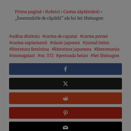
Prima pagină
›
Rubrici
›
Cartea săptămânii
›
„Însemnările de căpătâi” ale lui Sei Shōnagon
adina dinitoiu
cartea de capatai
cartea pernei
cartea saptamanii
clasic japonez
jurnal intim
literatura feminina
literatura japoneza
literomania
monogatari
nr. 372
perioada heian
Sei Shōnagon