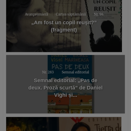
Avanpremieră
Cartea săptămânii
Nr. 94
„Am fost un copil reuşit?”
(fragment)
Nr. 283
Semnal editorial
Semnal editorial: „Pas de
deux. Proză scurtă” de Daniel
Vighi și...