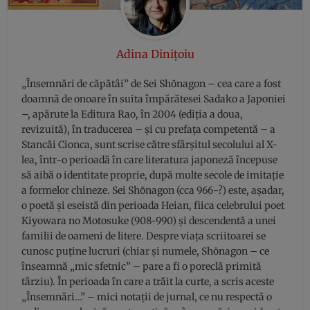
Adina Dinițoiu
„Însemnări de căpătâi” de Sei Shōnagon – cea care a fost
doamnă de onoare în suita împărătesei Sadako a Japoniei
–, apărute la Editura Rao, în 2004 (ediţia a doua,
revizuită), în traducerea – şi cu prefaţa competentă – a
Stancăi Cionca, sunt scrise către sfârşitul secolului al X-
lea, într-o perioadă în care literatura japoneză începuse
să aibă o identitate proprie, după multe secole de imitaţie
a formelor chineze. Sei Shōnagon (cca 966-?) este, aşadar,
o poetă şi eseistă din perioada Heian, fiica celebrului poet
Kiyowara no Motosuke (908-990) şi descendentă a unei
familii de oameni de litere. Despre viaţa scriitoarei se
cunosc puţine lucruri (chiar şi numele, Shōnagon – ce
înseamnă „mic sfetnic” – pare a fi o poreclă primită
târziu). În perioada în care a trăit la curte, a scris aceste
„Însemnări…” – mici notaţii de jurnal, ce nu respectă o