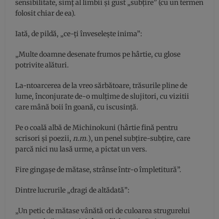
sensibilitate, simţ al limbii şi gust „subţire” (cu un termen
folosit chiar de ea).
Iată, de pildă, „ce-ţi înveseleşte inima”:
„Multe doamne desenate frumos pe hârtie, cu glose
potrivite alături.
La-ntoarcerea de la vreo sărbătoare, trăsurile pline de
lume, înconjurate de-o mulţime de slujitori, cu vizitii
care mână boii în goană, cu iscusinţă.
Pe o coală albă de Michinokuni (hârtie fină pentru
scrisori şi poezii,
n.m.
), un penel subţire-subţire, care
parcă nici nu lasă urme, a pictat un vers.
Fire gingaşe de mătase, strânse într-o împletitură”.
Dintre lucrurile „dragi de altădată”:
„Un petic de mătase vânătă ori de culoarea strugurelui