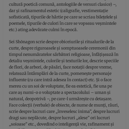
cultură poetică comună, antologiile de versuri clasice) –,
dar şi rafinamentul estetic (caligrafie, vestimentaţie
sofisticată, tipurile de hârtie pe care se scriau bileţelele şi
poemele, tipurile de culori în care se vopseau veşmintele
etc.) ating adevărate culmi în epocă.
Sei Shōnagon scrie despre obiceiurile şi ritualurile de la
curte, despre riguroasele şi somptuoasele ceremonii din
timpul nenumăratelor sărbători religioase, înfăţişează în
detaliu veşmintele, culorile şi texturile lor, descrie speciile
de flori, de arbori, de păsări, face notaţii despre vreme,
relatează întâmplări de la curte, pomeneşte personaje
influente (cu care intră adesea în contact) etc. Şi o face
mereu cu un soi de voluptate, fie ea estetică, fie una pe
care aş numi-o o voluptate a spectacolului – uman şi
natural, deopotrivă –, pe care-l urmăreşte cu detaşare.
Face colecţii (verbale) de obiecte, de nume de munţi, râuri,
scrie despre lucruri care „înveselesc inima”, despre lucruri
dragi sau neplăcute, despre lucruri „alese” ori lucruri
„soioase” etc., dovedind o inteligenţă vie, rafinament şi