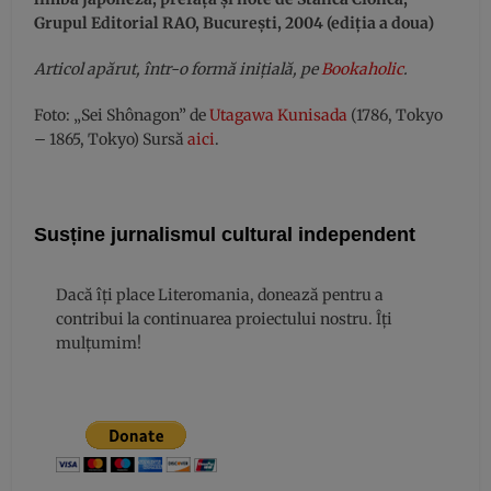
Grupul Editorial RAO, Bucureşti, 2004 (ediţia a doua)
Articol apărut, într-o formă inițială, pe
Bookaholic
.
Foto: „Sei Shônagon” de
Utagawa Kunisada
(
1786, Tokyo
– 1865, Tokyo
) Sursă
aici
.
Susține jurnalismul cultural independent
Dacă îți place Literomania, donează pentru a
contribui la continuarea proiectului nostru. Îți
mulțumim!