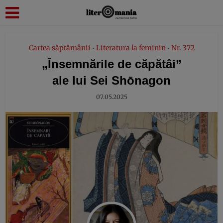
modal-check
Cartea săptămânii
Literatura la feminin
Nr. 372
•
•
„Însemnările de căpătâi”
ale lui Sei Shōnagon
07.05.2025