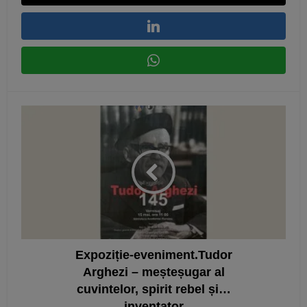
Expoziție-eveniment.Tudor
Arghezi – meșteșugar al
cuvintelor, spirit rebel și…
inventator