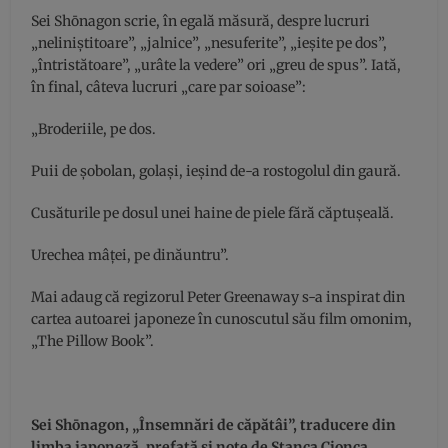
Sei Shōnagon scrie, în egală măsură, despre lucruri
„neliniştitoare”, „jalnice”, „nesuferite”, „ieşite pe dos”,
„întristătoare”, „urâte la vedere” ori „greu de spus”. Iată,
în final, câteva lucruri „care par soioase”:
„Broderiile, pe dos.
Puii de şobolan, golaşi, ieşind de-a rostogolul din gaură.
Cusăturile pe dosul unei haine de piele fără căptuşeală.
Urechea mâţei, pe dinăuntru”.
Mai adaug că regizorul Peter Greenaway s-a inspirat din
cartea autoarei japoneze în cunoscutul său film omonim,
„The Pillow Book”.
Sei Shōnagon, „Însemnări de căpătâi”, traducere din
limba japoneză, prefaţă şi note de Stanca Cionca,