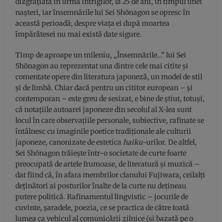
dizgraţiată în urma intrigilor, la 25 de ani, în timpul unei
naşteri, iar însemnările lui Sei Shōnagon se opresc în
această perioadă; despre viaţa ei după moartea
împărătesei nu mai există date sigure.
Timp de aproape un mileniu, „Însemnările…” lui Sei
Shōnagon au reprezentat una dintre cele mai citite şi
comentate opere din literatura japoneză, un model de stil
şi de limbă. Chiar dacă pentru un cititor european – şi
contemporan – este greu de sesizat, e bine de ştiut, totuşi,
că notaţiile autoarei japoneze din secolul al X-lea sunt
locul în care observaţiile personale, subiective, rafinate se
întâlnesc cu imaginile poetice tradiţionale ale culturii
japoneze, canonizate de estetica
haiku
-urilor. De altfel,
Sei Shōnagon trăieşte într-o societate de curte foarte
preocupată de artele frumoase, de literatură şi muzică –
dat fiind că, în afara membrilor clanului Fujiwara, ceilalţi
deţinători ai posturilor înalte de la curte nu deţineau
putere politică. Rafinamentul lingvistic – jocurile de
cuvinte, şaradele, poezia, ce se practica de către toată
lumea ca vehicul al comunicării zilnice (şi bazată pe o