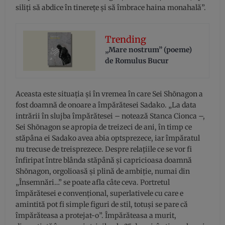
siliţi să abdice în tinereţe şi să îmbrace haina monahală”.
Trending
„Mare nostrum” (poeme)
de Romulus Bucur
Aceasta este situaţia şi în vremea în care Sei Shōnagon a
fost doamnă de onoare a împărătesei Sadako. „La data
intrării în slujba împărătesei – notează Stanca Cionca –,
Sei Shōnagon se apropia de treizeci de ani, în timp ce
stăpâna ei Sadako avea abia optsprezece, iar împăratul
nu trecuse de treisprezece. Despre relaţiile ce se vor fi
înfiripat între blânda stăpână şi capricioasa doamnă
Shōnagon, orgolioasă şi plină de ambiţie, numai din
„Însemnări…” se poate afla câte ceva. Portretul
împărătesei e convenţional, superlativele cu care e
amintită pot fi simple figuri de stil, totuşi se pare că
împărăteasa a protejat-o”. Împărăteasa a murit,