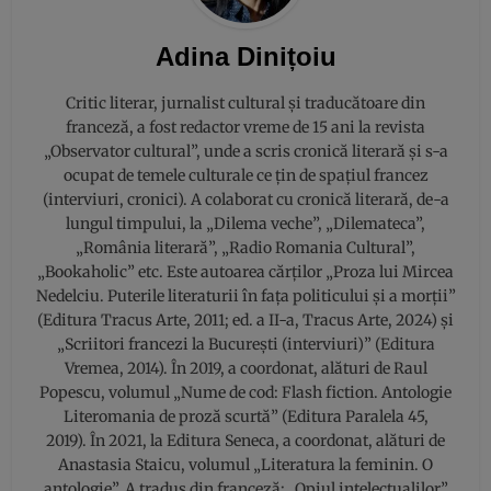
Adina Dinițoiu
Critic literar, jurnalist cultural și traducătoare din
franceză, a fost redactor vreme de 15 ani la revista
„Observator cultural”, unde a scris cronică literară și s-a
ocupat de temele culturale ce țin de spațiul francez
(interviuri, cronici). A colaborat cu cronică literară, de-a
lungul timpului, la „Dilema veche”, „Dilemateca”,
„România literară”, „Radio Romania Cultural”,
„Bookaholic” etc. Este autoarea cărților „Proza lui Mircea
Nedelciu. Puterile literaturii în fața politicului și a morții”
(Editura Tracus Arte, 2011; ed. a II-a, Tracus Arte, 2024) şi
„Scriitori francezi la Bucureşti (interviuri)” (Editura
Vremea, 2014). În 2019, a coordonat, alături de Raul
Popescu, volumul „Nume de cod: Flash fiction. Antologie
Literomania de proză scurtă” (Editura Paralela 45,
2019). În 2021, la Editura Seneca, a coordonat, alături de
Anastasia Staicu, volumul „Literatura la feminin. O
antologie”. A tradus din franceză: „Opiul intelectualilor”