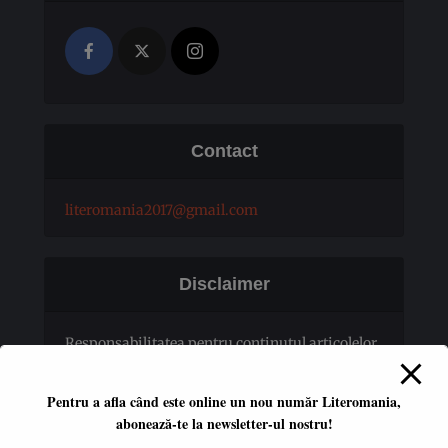
Contact
literomania2017@gmail.com
Disclaimer
Responsabilitatea pentru conţinutul articolelor
publicate revine în totalitate autorilor.
Pentru a afla când este online un nou număr Literomania,
abonează-te la newsletter-ul nostru!