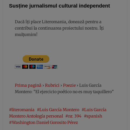
Susține jurnalismul cultural independent
Dacă îți place Literomania, donează pentru a
contribui la continuarea proiectului nostru. Îți
mulțumim!
Prima pagină
›
Rubrici
›
Poezie
›
Luis García
Montero: ”El ejercicio poético no es muy taquillero”
literomania
Luis García Montero
Luis García
Montero Antología personal
nr. 394
spanish
Washington Daniel Gorosito Pérez