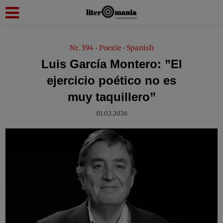
modal-check
Nr. 394
Poezie
Spanish
•
•
Luis García Montero: ”El
ejercicio poético no es
muy taquillero”
01.02.2026