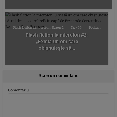
Flash fiction la microfon. Sezon 2
Nr. 400
Podcast
Flash fiction la microfon #2:
„Există un om care
obișnuiește să...
Scrie un comentariu
Comentariu