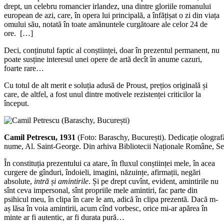
drept, un celebru romancier irlandez, una dintre gloriile romanului
european de azi, care, în opera lui principală, a înfățișat o zi din viața
omului său, notată în toate amănuntele curgătoare ale celor 24 de
ore. […]
Deci, conținutul faptic al conștiinței, doar în prezentul permanent, nu
poate susține interesul unei opere de artă decît în anume cazuri,
foarte rare…
Cu totul de alt merit e soluția adusă de Proust, prețios originală și
care, de altfel, a fost unul dintre motivele rezistenței criticilor la
început.
Camil Petrescu, 1931
(Foto: Baraschy, București). Dedicație olografă
nume, Al. Saint-George. Din arhiva Bibliotecii Naționale Române, Serv
În constituția prezentului ca atare, în fluxul conștiinței mele, în acea
curgere de gînduri, îndoieli, imagini, năzuințe, afirmații, negări
absolute,
intră și amintirile
. Și pe drept cuvînt, evident, amintirile nu
sînt ceva impersonal, sînt propriile mele amintiri, fac parte din
psihicul meu, în clipa în care le am, adică în clipa prezentă. Dacă m-
aș lăsa în voia amintirii, acum cînd vorbesc, orice mi-ar apărea în
minte ar fi autentic, ar fi durata pură…