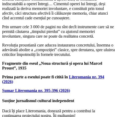
indiscutabiłă a operei întregi… Cimentul operei lui întregi, deși
realizată la deriva rnemoriei involuntare, e constituit prin tonul
afectiv, căci structura afectivă îi călăuzește memoria, chiar atunci
cînd accentul cade esențial pe cunoaștere.
Prin urmare cele 3 000 de pagini nu sînt decît instrumente care să ne
permită căutarea „timpului pierdut” cu ajutorul memoriei
involuntare, singura care ne poate da realitatea concretă.
Revoluția proustiană care aducea instaurarea concretului, însemna o
adevărată abolire a „compoziției” clasice, spre derutarea, spre uluirea
criticilor împotmoliți în formele trecutului.
Fragmente din eseul „Noua structură și opera lui Marcel
Proust”, 1935
Prima parte a eseului poate fi citită în
Literomania nr. 394
(2026)
Sumar Literomania nr. 395-396 (2026)
Susține jurnalismul cultural independent
Dacă îți place Literomania, donează pentru a contribui la
continuarea proiectului nostru. Îți mulțumim!