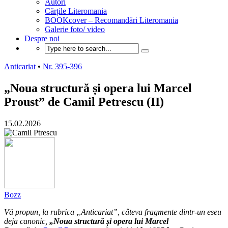
Autori
Cărțile Literomania
BOOKcover – Recomandări Literomania
Galerie foto/ video
Despre noi
Anticariat
•
Nr. 395-396
„Noua structură și opera lui Marcel
Proust” de Camil Petrescu (II)
15.02.2026
Bozz
Vă propun, la rubrica „Anticariat”, câteva fragmente dintr-un eseu
deja canonic,
„Noua structură și opera lui Marcel