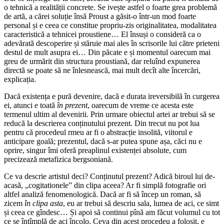
o tehnică a realității concrete. Se ivește astfel o foarte grea problemă
de artă, a cărei soluție însă Proust a găsit-o într-un mod foarte
personal și e ceea ce constitue propriu-zis originalitatea, modalitatea
caracteristică a tehnicei proustiene… El însuși o consideră ca o
adevărată descoperire și stăruie mai ales în scrisorile lui către prieteni
destul de mult asupra ei… Din păcate e și momentul oarecum mai
greu de urmărit din structura proustiană, dar reluînd expunerea
directă se poate să ne înlesnească, mai mult decît alte încercări,
explicația.
Dacă existența e pură devenire, dacă e durata ireversibilă în curgerea
ei, atunci e toată
în prezent
, oarecum de vreme ce acesta este
termenul ultim al devenirii. Prin urmare obiectul artei ar trebui să se
reducă la descrierea conținutului prezent. Din trecut nu pot lua
pentru că procedeul rmeu ar fi o abstracție insolită, viitorul e
anticipare goală; prezentul, dacă s-ar putea spune așa, căci nu e
oprire, singur îmi oferă preaplinul existenței absolute, cum
precizează metafizica bergsoniană.
Ce va descrie artistul deci? Conținutul prezent? Adică biroul lui de-
acasă, „cogitationele” din clipa aceea? Ar fi simplă fotografie ori
altfel analiză fenomenologică. Dacă ar fi să încep un roman, să
zicem
în clipa asta
, eu ar trebui să descriu sala, lumea de aci, ce simt
și ceea ce gîndesc… Și apoi să continui pînă am făcut volumul cu tot
ce se întîmplă de aci încolo. Ceva din acest procedeu a folosit, e