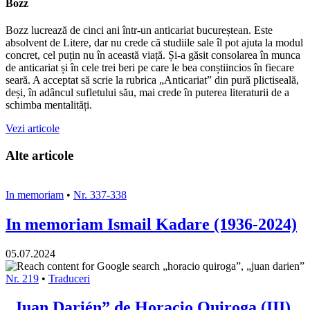
Bozz
Bozz lucrează de cinci ani într-un anticariat bucureștean. Este
absolvent de Litere, dar nu crede că studiile sale îl pot ajuta la modul
concret, cel puțin nu în această viață. Și-a găsit consolarea în munca
de anticariat și în cele trei beri pe care le bea conștiincios în fiecare
seară. A acceptat să scrie la rubrica „Anticariat” din pură plictiseală,
deși, în adâncul sufletului său, mai crede în puterea literaturii de a
schimba mentalități.
Vezi articole
Alte articole
In memoriam
•
Nr. 337-338
In memoriam Ismail Kadare (1936-2024)
05.07.2024
Nr. 219
•
Traduceri
„Juan Darién” de Horacio Quiroga (III)