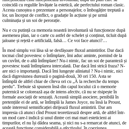
coincidă cu regulile învățate la estetică, ale perfectului roman clasic.
Acesta cunoștea o prezentare a personajelor, o îmbogățire treptată a
lor, un început de conflict, o gradație în acțiune și pe urmă
culminația și un soi de perorație.
Nu e cu putință ca memoria noastră involuntară să funcționeze după
asemenea plan, iar o carte cu astfel de schelet și conținut, ticluit după
jaloane și rețetă e artificială, falsă… Ce voi face atunci?…
În mod simplu voi lăsa să se desfășoare fluxul amintirilor. Dar dacă
tocmai cînd povestesc o întîmplare, îmi aduc aminte, pornind de la
un cuvînt, de o altă întîmplare? Nu-i nimic, fac un soi de paranteză și
povestesc toată întîmplarea intercalată. Dar dacă îmi strică fraza? N-
are nici o importanță. Dacă îmi lungește aliniatul ? Nu-i nimic, nici
dacă digresiunea durează o pagină-două, 30 ori 150. Asta se
întîmplă de altfel chiar de cîteva ori cu „À la recherche du temps
perdu”. Trebuie să spunem însă din capul locului că o memorie
puternică se colorează așa de intens afectiv, că nu se risipește în
formale asociații de senzații. Această simplă asociere, penibilă în
pretențiile ei de artă, se întîmplă la James Joyce, nu însă la Proust,
unde interesul semnificației dirijează fluxul amintirii. Dar am
impresia că atunci cînd Proust teoretizează despre artă, de altfel într-
un mod care-l indică și unul dintre cei mai mari esteticieni ai
timpurilor, el nu își dădea seama, și nici nu s-a remarcat de atunci, de
această funcțiune considerabilă a
afectivului
, în coeziunea