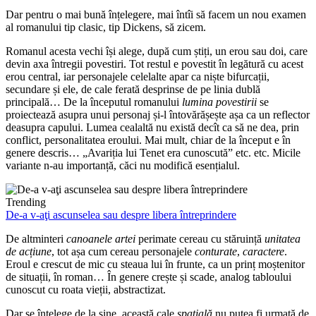
Dar pentru o mai bună înțelegere, mai întîi să facem un nou examen
al romanului tip clasic, tip Dickens, să zicem.
Romanul acesta vechi își alege, după cum știți, un erou sau doi, care
devin axa întregii povestiri. Tot restul e povestit în legătură cu acest
erou central, iar personajele celelalte apar ca niște bifurcații,
secundare și ele, de cale ferată desprinse de pe linia dublă
principală… De la începutul romanului
lumina povestirii
se
proiectează asupra unui personaj și-l întovărășește așa ca un reflector
deasupra capului. Lumea cealaltă nu există decît ca să ne dea, prin
conflict, personalitatea eroului. Mai mult, chiar de la început e în
genere descris… „Avariția lui Tenet era cunoscută” etc. etc. Micile
variante n-au importanță, căci nu modifică esențialul.
Trending
De-a v-aţi ascunselea sau despre libera întreprindere
De altminteri
canoanele artei
perimate cereau cu stăruință
unitatea
de acțiune
, tot așa cum cereau personajele
conturate
,
caractere
.
Eroul e crescut de mic cu steaua lui în frunte, ca un prinț moștenitor
de situații, în roman… În genere crește și scade, analog tabloului
cunoscut cu roata vieții, abstractizat.
Dar se înțelege de la sine, această cale
spațială
nu putea fi urmată de