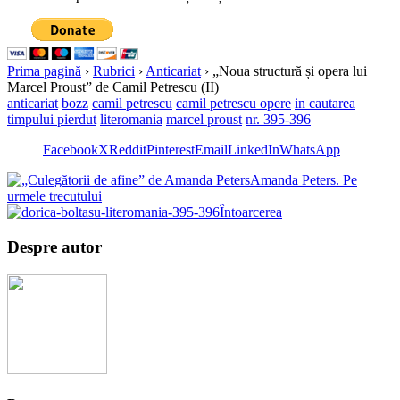
Prima pagină
›
Rubrici
›
Anticariat
›
„Noua structură și opera lui
Marcel Proust” de Camil Petrescu (II)
anticariat
bozz
camil petrescu
camil petrescu opere
in cautarea
timpului pierdut
literomania
marcel proust
nr. 395-396
Facebook
X
Reddit
Pinterest
Email
LinkedIn
WhatsApp
Amanda Peters. Pe
urmele trecutului
Întoarcerea
Despre autor