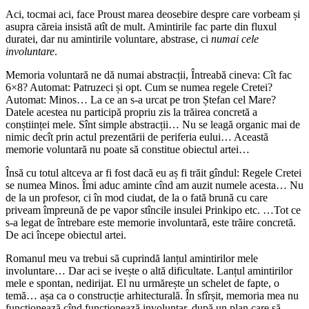
Aci, tocmai aci, face Proust marea deosebire despre care vorbeam și
asupra căreia insistă atît de mult. Amintirile fac parte din fluxul
duratei, dar nu amintirile voluntare, abstrase, ci
numai cele
involuntare
.
Memoria voluntară ne dă numai abstracții, Întreabă cineva: Cît fac
6×8? Automat: Patruzeci și opt. Cum se numea regele Cretei?
Automat: Minos… La ce an s-a urcat pe tron Ștefan cel Mare?
Datele acestea nu participă propriu zis la trăirea concretă a
conștiinței mele. Sînt simple abstracții… Nu se leagă organic mai de
nimic decît prin actul prezentării de periferia eului… Această
memorie voluntară nu poate să constitue obiectul artei…
Însă cu totul altceva ar fi fost dacă eu aș fi trăit gîndul: Regele Cretei
se numea Minos. Îmi aduc aminte cînd am auzit numele acesta… Nu
de la un profesor, ci în mod ciudat, de la o fată brună cu care
priveam împreună de pe vapor stîncile insulei Prinkipo etc. …Tot ce
s-a legat de întrebare este memorie involuntară, este trăire concretă.
De aci începe obiectul artei.
Romanul meu va trebui să cuprindă lanțul amintirilor mele
involuntare… Dar aci se ivește o altă dificultate. Lanțul amintirilor
mele e spontan, nedirijat. El nu urmărește un schelet de fapte, o
temă… așa ca o construcție arhitecturală. În sfîrșit, memoria mea nu
funcționează cînd funcționează involuntar, după un plan care să