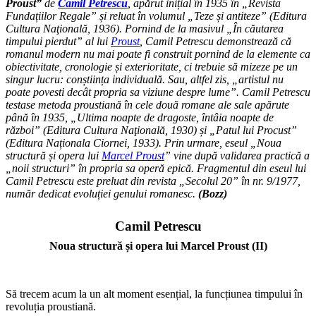
Proust”
de
Camil Petrescu
, apărut inițial în 1935 în „Revista
Fundațiilor Regale” și reluat în volumul „Teze și antiteze” (Editura
Cultura Naţională, 1936). Pornind de la masivul „În căutarea
timpului pierdut” al lui
Proust
, Camil Petrescu demonstrează că
romanul modern nu mai poate fi construit pornind de la elemente ca
obiectivitate, cronologie și exterioritate, ci trebuie să mizeze pe un
singur lucru: conștiința individuală. Sau, altfel zis, „artistul nu
poate povesti decât propria sa viziune despre lume”. Camil Petrescu
testase metoda proustiană în cele două romane ale sale apărute
până în 1935, „Ultima noapte de dragoste, întâia noapte de
război” (Editura Cultura Naţională, 1930) și „Patul lui Procust”
(Editura Naționala Ciornei, 1933). Prin urmare, eseul „Noua
structură și opera lui
Marcel Proust
” vine după validarea practică a
„noii structuri” în propria sa operă epică. Fragmentul din eseul lui
Camil Petrescu este preluat din revista „Secolul 20” în nr. 9/1977,
număr dedicat evoluției genului romanesc.
(Bozz)
Camil Petrescu
Noua structură și opera lui Marcel Proust (II)
Să trecem acum la un alt moment esențial, la funcțiunea timpului în
revoluția proustiană.