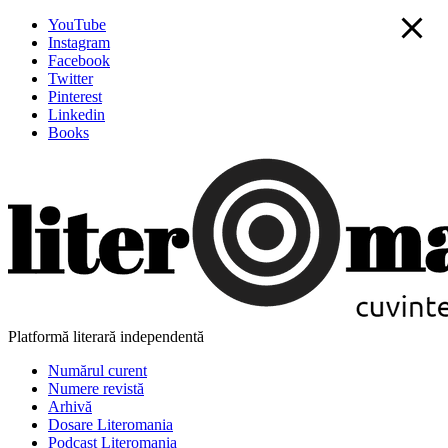
YouTube
Instagram
Facebook
Twitter
Pinterest
Linkedin
Books
Platformă literară independentă
Numărul curent
Numere revistă
Arhivă
Dosare Literomania
Podcast Literomania