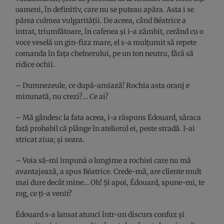
oameni, în definitiv, care nu se puteau apăra. Asta i se
părea culmea vulgarităţii. De aceea, când Béatrice a
intrat, triumfătoare, în cafenea şi i-a zâmbit, cerând cu o
voce veselă un gin-fizz mare, el s-a mulţumit să repete
comanda în faţa chelnerului, pe un ton neutru, fără să
ridice ochii.
– Dumnezeule, ce după-amiază! Rochia asta oranj e
minunată, nu crezi?… Ce ai?
– Mă gândesc la fata aceea, i-a răspuns Édouard, săraca
fată probabil că plânge în atelierul ei, peste stradă. I-ai
stricat ziua; şi seara.
– Voia să-mi impună o lungime a rochiei care nu mă
avantajează, a spus Béatrice. Crede-mă, are cliente mult
mai dure decât mine… Oh! Şi apoi, Édouard, spune-mi, te
rog, ce ţi-a venit?
Édouard s-a lansat atunci într-un discurs confuz şi