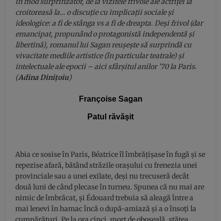
în mod surprinzător, de la vizitele frivole ale actriţei la
croitoreasă la… o discuţie cu implicaţii sociale şi
ideologice: a fi de stânga vs a fi de dreapta. Deşi frivol (dar
emancipat, propunând o protagonistă independentă şi
libertină), romanul lui Sagan reuşeşte să surprindă cu
vivacitate mediile artistice (în particular teatrale) şi
intelectuale ale epocii – aici sfârşitul anilor ’70 la Paris.
(
Adina Diniţoiu
)
Françoise Sagan
Patul răvăşit
Abia ce sosise în Paris, Béatrice îl îmbrăţişase în fugă şi se
repezise afară, bătând străzile oraşului cu frenezia unei
provinciale sau a unei exilate, deşi nu trecuseră decât
două luni de când plecase în turneu. Spunea că nu mai are
nimic de îmbrăcat, şi Édouard trebuia să aleagă între a
mai lenevi în hamac încă o după-amiază şi a o însoţi la
cumpărături. Pe la ora cinci, mort de oboseală, stătea