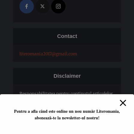
Contact
literomania2017@gmail.com
Disclaimer
Responsabilitatea pentru conţinutul articolelor
publicate revine în totalitate autorilor.
Pentru a afla când este online un nou număr Literomania,
abonează-te la newsletter-ul nostru!
Platformă literară independentă