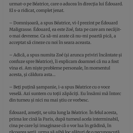
urmat-o pe Béatrice, care o aducea în direcţia lui Édouard.
El s-a ridicat, complet jenat.
– Domnişoară, a spus Béatrice, vi-l prezint pe Édouard
Maligrasse. Édouard, ea este Zoé, fata pe care am necăjit-
o mai devreme. Ca să-mi arate că nu-mi poartă pică, a
acceptat să cineze cu noi în seara aceasta.
– Adică, a spus numita Zoé (şi arunca priviri încântate şi
confuze spre Béatrice), îi explicam doamnei că nu a fost
vina ei. Am nişte probleme personale, în momentul
acesta, şi căldura asta…
– Beţi puţină şampanie, i-a spus Béatrice cu o voce
veselă. Azi suntem cu toţii zăpăciţi. Eu însămi mă întorc
din turneu şi nici nu mai ştiu ce vorbesc.
Édouard, ameţit, se uita lung la Béatrice. În felul acesta,
prima lor cină la Paris, după turneul acela interminabil,
cina pe care îşi imaginase că o vor lua în grădină, în
răcoarea serii, urma să aibă loc alături de o necunoscută