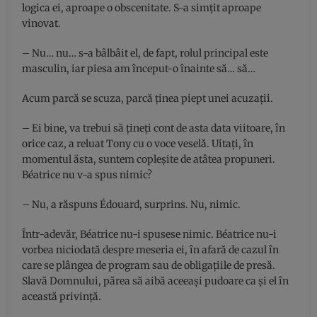
logica ei, aproape o obscenitate. S-a simţit aproape
vinovat.
– Nu… nu… s-a bâlbâit el, de fapt, rolul principal este
masculin, iar piesa am început-o înainte să… să…
Acum parcă se scuza, parcă ţinea piept unei acuzaţii.
– Ei bine, va trebui să ţineţi cont de asta data viitoare, în
orice caz, a reluat Tony cu o voce veselă. Uitaţi, în
momentul ăsta, suntem copleşite de atâtea propuneri.
Béatrice nu v-a spus nimic?
– Nu, a răspuns Édouard, surprins. Nu, nimic.
Într-adevăr, Béatrice nu-i spusese nimic. Béatrice nu-i
vorbea niciodată despre meseria ei, în afară de cazul în
care se plângea de program sau de obligaţiile de presă.
Slavă Domnului, părea să aibă aceeaşi pudoare ca şi el în
această privinţă.