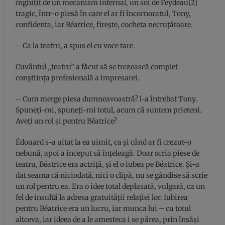
înghiţit de un mecanism infernal, un soi de Feydeau[2]
tragic, într-o piesă în care el ar fi încornoratul, Tony,
confidenta, iar Béatrice, fireşte, cocheta necruţătoare.
– Ca la teatru, a spus el cu voce tare.
Cuvântul „teatru” a făcut să se trezească complet
conştiinţa profesională a impresarei.
– Cum merge piesa dumneavoastră? l-a întrebat Tony.
Spuneţi-mi, spuneţi-mi totul, acum că suntem prieteni.
Aveţi un rol şi pentru Béatrice?
Édouard s-a uitat la ea uimit, ca şi când ar fi crezut-o
nebună, apoi a început să înţeleagă. Doar scria piese de
teatru, Béatrice era actriţă, şi el o iubea pe Béatrice. Şi-a
dat seama că niciodată, nici o clipă, nu se gândise să scrie
un rol pentru ea. Era o idee total deplasată, vulgară, ca un
fel de insultă la adresa gratuităţii relaţiei lor. Iubirea
pentru Béatrice era un lucru, iar munca lui – cu totul
altceva, iar ideea de a le amesteca i se părea, prin însăşi