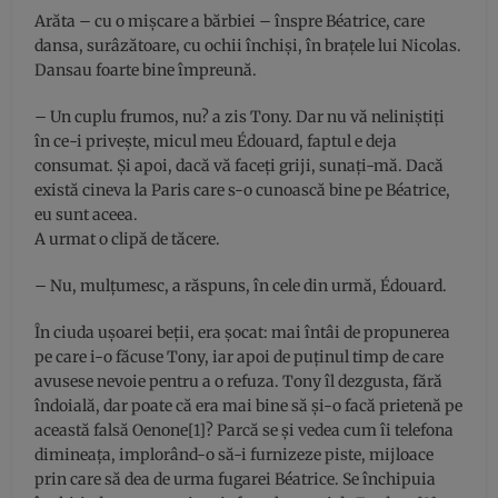
Arăta – cu o mişcare a bărbiei – înspre Béatrice, care
dansa, surâzătoare, cu ochii închişi, în braţele lui Nicolas.
Dansau foarte bine împreună.
– Un cuplu frumos, nu? a zis Tony. Dar nu vă neliniştiţi
în ce-i priveşte, micul meu Édouard, faptul e deja
consumat. Şi apoi, dacă vă faceţi griji, sunaţi-mă. Dacă
există cineva la Paris care s-o cunoască bine pe Béatrice,
eu sunt aceea.
A urmat o clipă de tăcere.
– Nu, mulţumesc, a răspuns, în cele din urmă, Édouard.
În ciuda uşoarei beţii, era şocat: mai întâi de propunerea
pe care i-o făcuse Tony, iar apoi de puţinul timp de care
avusese nevoie pentru a o refuza. Tony îl dezgusta, fără
îndoială, dar poate că era mai bine să şi-o facă prietenă pe
această falsă Oenone[1]? Parcă se şi vedea cum îi telefona
dimineaţa, implorând-o să-i furnizeze piste, mijloace
prin care să dea de urma fugarei Béatrice. Se închipuia