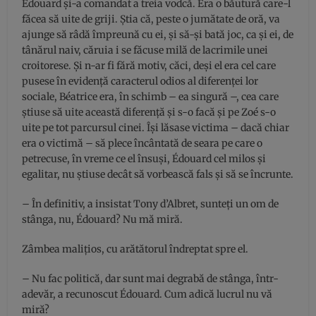
Édouard şi-a comandat a treia vodcă. Era o băutură care-l
făcea să uite de griji. Ştia că, peste o jumătate de oră, va
ajunge să râdă împreună cu ei, şi să-şi bată joc, ca şi ei, de
tânărul naiv, căruia i se făcuse milă de lacrimile unei
croitorese. Şi n-ar fi fără motiv, căci, deşi el era cel care
pusese în evidenţă caracterul odios al diferenţei lor
sociale, Béatrice era, în schimb – ea singură –, cea care
ştiuse să uite această diferenţă şi s-o facă şi pe Zoé s-o
uite pe tot parcursul cinei. Îşi lăsase victima – dacă chiar
era o victimă – să plece încântată de seara pe care o
petrecuse, în vreme ce el însuşi, Édouard cel milos şi
egalitar, nu ştiuse decât să vorbească fals şi să se încrunte.
– În definitiv, a insistat Tony d’Albret, sunteţi un om de
stânga, nu, Édouard? Nu mă miră.
Zâmbea maliţios, cu arătătorul îndreptat spre el.
– Nu fac politică, dar sunt mai degrabă de stânga, într-
adevăr, a recunoscut Édouard. Cum adică lucrul nu vă
miră?