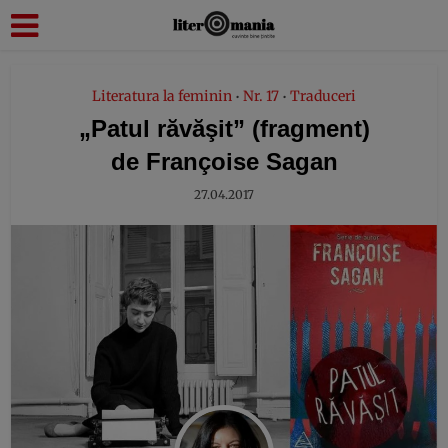
modal-check
Literatura la feminin
Nr. 17
Traduceri
•
•
„Patul răvăşit” (fragment)
de Françoise Sagan
27.04.2017