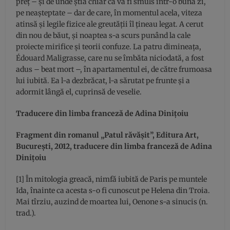
preţ – şi de unde ştia chiar că va fi smuls într-o bună zi,
pe neaşteptate – dar de care, în momentul acela, viteza
atinsă şi legile fizice ale greutăţii îl ţineau legat. A cerut
din nou de băut, şi noaptea s-a scurs punând la cale
proiecte mirifice şi teorii confuze. La patru dimineaţa,
Édouard Maligrasse, care nu se îmbăta niciodată, a fost
adus – beat mort –, în apartamentul ei, de către frumoasa
lui iubită. Ea l-a dezbrăcat, l-a sărutat pe frunte şi a
adormit lângă el, cuprinsă de veselie.
Traducere din limba franceză de Adina Diniţoiu
Fragment din romanul „Patul răvăşit”, Editura Art,
Bucureşti, 2012, traducere din limba franceză de Adina
Diniţoiu
[1] În mitologia greacă, nimfă iubită de Paris pe muntele
Ida, înainte ca acesta s-o fi cunoscut pe Helena din Troia.
Mai tîrziu, auzind de moartea lui, Oenone s-a sinucis (n.
trad.).