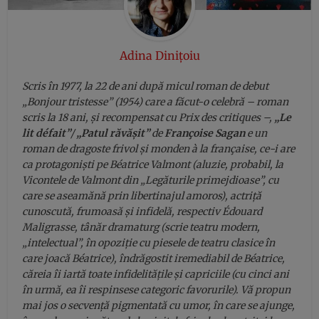
Adina Dinițoiu
Scris în 1977, la 22 de ani după micul roman de debut
„Bonjour tristesse” (1954) care a făcut-o celebră – roman
scris la 18 ani, şi recompensat cu Prix des critiques –,
„Le
lit défait”
/
„Patul răvăşit”
de
Françoise Sagan
e un
roman de dragoste frivol şi monden à la française, ce-i are
ca protagonişti pe Béatrice Valmont (aluzie, probabil, la
Vicontele de Valmont din „Legăturile primejdioase”, cu
care se aseamănă prin libertinajul amoros), actriţă
cunoscută, frumoasă şi infidelă, respectiv Édouard
Maligrasse, tânăr dramaturg (scrie teatru modern,
„intelectual”, în opoziţie cu piesele de teatru clasice în
care joacă Béatrice), îndrăgostit iremediabil de Béatrice,
căreia îi iartă toate infidelităţile şi capriciile (cu cinci ani
în urmă, ea îi respinsese categoric favorurile). Vă propun
mai jos o secvenţă pigmentată cu umor, în care se ajunge,