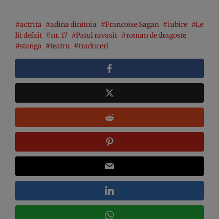
actrita
adina dinitoiu
Francoise Sagan
iubire
Le
lit defait
nr. 17
Patul ravasit
roman de dragoste
stanga
teatru
traduceri