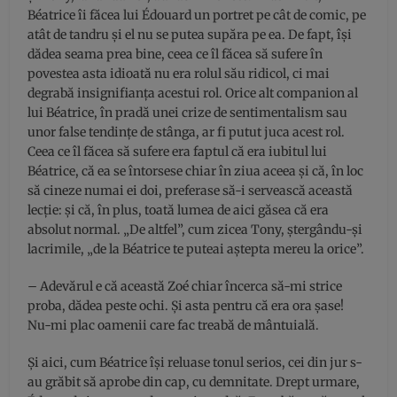
Béatrice îi făcea lui Édouard un portret pe cât de comic, pe
atât de tandru şi el nu se putea supăra pe ea. De fapt, îşi
dădea seama prea bine, ceea ce îl făcea să sufere în
povestea asta idioată nu era rolul său ridicol, ci mai
degrabă insignifianţa acestui rol. Orice alt companion al
lui Béatrice, în pradă unei crize de sentimentalism sau
unor false tendinţe de stânga, ar fi putut juca acest rol.
Ceea ce îl făcea să sufere era faptul că era iubitul lui
Béatrice, că ea se întorsese chiar în ziua aceea şi că, în loc
să cineze numai ei doi, preferase să-i servească această
lecţie: şi că, în plus, toată lumea de aici găsea că era
absolut normal. „De altfel”, cum zicea Tony, ştergându-şi
lacrimile, „de la Béatrice te puteai aştepta mereu la orice”.
– Adevărul e că această Zoé chiar încerca să-mi strice
proba, dădea peste ochi. Şi asta pentru că era ora şase!
Nu-mi plac oamenii care fac treabă de mântuială.
Şi aici, cum Béatrice îşi reluase tonul serios, cei din jur s-
au grăbit să aprobe din cap, cu demnitate. Drept urmare,