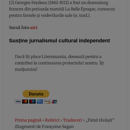
[2] Georges Feydeau (1862-1921) a fost un dramaturg
francez din perioada numită La Belle Époque, cunoscut
pentru farsele și vodevilurile sale (n. trad.).
Sursă foto
aici
Susține jurnalismul cultural independent
Dacă îți place Literomania, donează pentru a
contribui la continuarea proiectului nostru. Îți
mulțumim!
Prima pagină
›
Rubrici
›
Traduceri
›
„Patul răvăşit”
(fragment) de Françoise Sagan