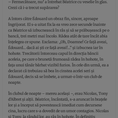
– Fermecătoare, nu? a întrebat Béatrice cu veselie în glas.
Crezi că i-a trecut supărarea?
A întors către Édouard un obraz fin, sincer, aproape
îngrijorat. El s-a uitat fix la ea vreo zece secunde înainte
ca Béatrice să izbucnească în râs şi să se prăbuşească pe o
bancă, trei metri mai încolo. Râdea atât de tare încât abia
înţelegea ce spune. Exclama: „Oh, Doamne! Ce faţă aveai,
Édouard… dacă ai şti ce faţă aveai!…” şi izbucnea iar în
hohote. Trecătorii întorceau capul în direcţia băncii
aceleia, pe care o brunetă frumoasă râdea în hohote, în
faţa unui tânăr bărbat vizibil furios. În cele din urmă, ea a
declarat că trebuiau să bea în cinstea acelei seri şi
Édouard, decis să se îmbete, a urmat-o într-un club de
noapte.
În clubul de noapte – mereu acelaşi –, erau Nicolas, Tony
d’Albret şi alţii. Béatrice, încântată, s-a aruncat în braţele
lor şi a început să povestească imediat cum decursese
cina, lucru care s-a dovedit de un umor contagios. Nicolas
şi Tony, la rândul lor, au râs în hohote. În definitiv,