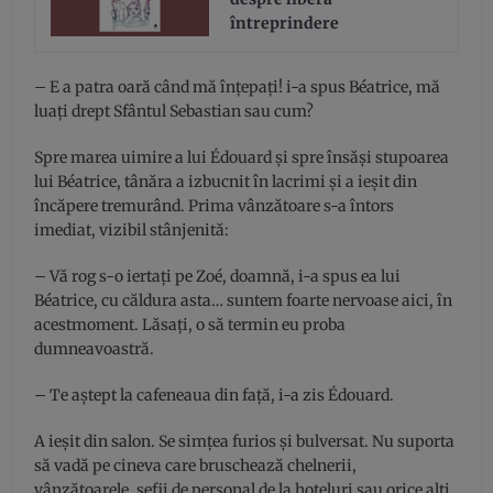
întreprindere
– E a patra oară când mă înţepaţi! i-a spus Béatrice, mă
luaţi drept Sfântul Sebastian sau cum?
Spre marea uimire a lui Édouard şi spre însăşi stupoarea
lui Béatrice, tânăra a izbucnit în lacrimi şi a ieşit din
încăpere tremurând. Prima vânzătoare s-a întors
imediat, vizibil stânjenită:
– Vă rog s-o iertaţi pe Zoé, doamnă, i-a spus ea lui
Béatrice, cu căldura asta… suntem foarte nervoase aici, în
acestmoment. Lăsaţi, o să termin eu proba
dumneavoastră.
– Te aştept la cafeneaua din faţă, i-a zis Édouard.
A ieşit din salon. Se simţea furios şi bulversat. Nu suporta
să vadă pe cineva care bruschează chelnerii,
vânzătoarele, şefii de personal de la hoteluri sau orice alţi