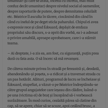
umanitar (şi care se arăta, încetul cu încetul, mai mult
confuz decât umanitar) despre nivelul social al oamenilor,
despre raporturile de putere, despre demnitatea celuilalt
etc. Béatrice îl asculta în tăcere, ciocănind din când în
când cu inelul de pe deget sticla paharului. Chipul ei avea
o expresie rece şi când Édouard, depăşit de emfaza
propriului său discurs, s-a oprit din vorbă, ea i-a adresat
o privire amabilă, aproape aprobatoare, care i-a stârnit
teama.
– Ai dreptate, i-a zis ea, am fost, cu siguranţă, puţin prea
dură cu fata asta. O să încerc să mă revanşez.
De câteva minute privea în stradă pe fereastră şi, deodată,
abandonându-şi poşeta, s-a ridicat şi a traversat strada cu
un pas hotărât. Alături, programul de lucru se încheiase şi
Édouard, stupefiat, a văzut-o pe Béatrice îndreptându-se
către grupul angajatelor care ieşeau din clădire, luând-o
pe una (victima ei) de braţ şi începând să-i vorbească
surâzătoare. În mod curios, cealaltă părea să clatine din
cap, să se apere, chiar să se scuze, apoi cedând brusc, a