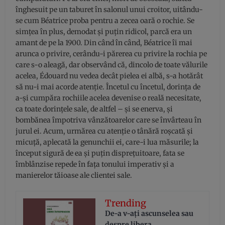
înghesuit pe un taburet în salonul unui croitor, uitându-
se cum Béatrice proba pentru a zecea oară o rochie. Se
simţea în plus, demodat şi puţin ridicol, parcă era un
amant de pe la 1900. Din când în când, Béatrice îi mai
arunca o privire, cerându-i părerea cu privire la rochia pe
care s-o aleagă, dar observând că, dincolo de toate vălurile
acelea, Édouard nu vedea decât pielea ei albă, s-a hotărât
să nu-i mai acorde atenţie. Încetul cu încetul, dorinţa de
a-şi cumpăra rochiile acelea devenise o reală necesitate,
ca toate dorinţele sale, de altfel – şi se enerva, şi
bombănea împotriva vânzătoarelor care se învârteau în
jurul ei. Acum, urmărea cu atenţie o tânără roşcată şi
micuţă, aplecată la genunchii ei, care-i lua măsurile; la
început sigură de ea şi puţin dispreţuitoare, fata se
îmblânzise repede în faţa tonului imperativ şi a
manierelor tăioase ale clientei sale.
Trending
De-a v-aţi ascunselea sau
despre libera