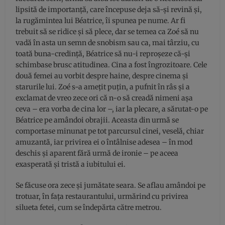
lipsită de importanţă, care începuse deja să-şi revină şi,
la rugămintea lui Béatrice, îi spunea pe nume. Ar fi
trebuit să se ridice şi să plece, dar se temea ca Zoé să nu
vadă în asta un semn de snobism sau ca, mai târziu, cu
toată buna-credinţă, Béatrice să nu-i reproşeze că-şi
schimbase brusc atitudinea. Cina a fost îngrozitoare. Cele
două femei au vorbit despre haine, despre cinema şi
starurile lui. Zoé s-a ameţit puţin, a pufnit în râs şi a
exclamat de vreo zece ori că n-o să creadă nimeni aşa
ceva – era vorba de cina lor –, iar la plecare, a sărutat-o pe
Béatrice pe amândoi obrajii. Aceasta din urmă se
comportase minunat pe tot parcursul cinei, veselă, chiar
amuzantă, iar privirea ei o întâlnise adesea – în mod
deschis şi aparent fără urmă de ironie – pe aceea
exasperată şi tristă a iubitului ei.
Se făcuse ora zece şi jumătate seara. Se aflau amândoi pe
trotuar, în faţa restaurantului, urmărind cu privirea
silueta fetei, cum se îndepărta către metrou.