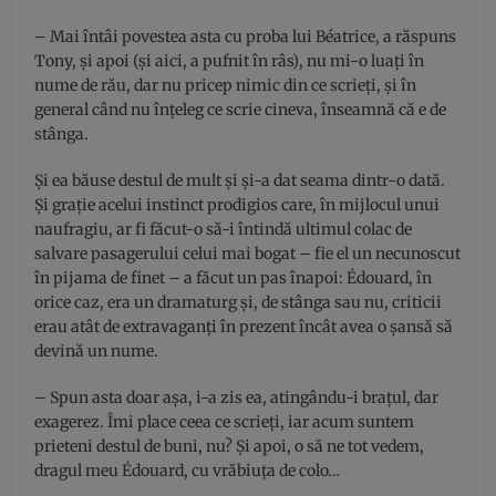
– Mai întâi povestea asta cu proba lui Béatrice, a răspuns
Tony, şi apoi (şi aici, a pufnit în râs), nu mi-o luaţi în
nume de rău, dar nu pricep nimic din ce scrieţi, şi în
general când nu înţeleg ce scrie cineva, înseamnă că e de
stânga.
Şi ea băuse destul de mult şi şi-a dat seama dintr-o dată.
Şi graţie acelui instinct prodigios care, în mijlocul unui
naufragiu, ar fi făcut-o să-i întindă ultimul colac de
salvare pasagerului celui mai bogat – fie el un necunoscut
în pijama de finet – a făcut un pas înapoi: Édouard, în
orice caz, era un dramaturg şi, de stânga sau nu, criticii
erau atât de extravaganţi în prezent încât avea o şansă să
devină un nume.
– Spun asta doar aşa, i-a zis ea, atingându-i braţul, dar
exagerez. Îmi place ceea ce scrieţi, iar acum suntem
prieteni destul de buni, nu? Şi apoi, o să ne tot vedem,
dragul meu Édouard, cu vrăbiuţa de colo…