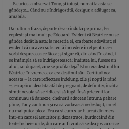
– E curios, a observat Tony, şi totuşi, numai la asta se
gândeşte… Când nu e îndrăgostită, desigur, a adăugat ea,
amabilă.
Dar ultima frază, departe de a o îndulci pe prima, l-a
copleşit şi mai mult pe Édouard. Evident că Béatrice nu se
gândea decât la asta: la meseria ei, era foarte adevărat; şi
evident că nu avea suficientă încredere în el pentru a-i
vorbi despre ceea ce făcea; şi sigur că, din când în când, i
se întâmpla să se îndrăgostească; înaintea lui, fusese un
altul, iar după el, cine se profila deja? El nu era destinul lui
Béatrice, în vreme ce ea era destinul său. Certitudinea
aceasta – la care reflectase îndelung, zile şi nopţi la rând
–, i-a apărut deodată atât de pregnant, de definitiv, încât a
simţit nevoia să se ridice şi să fugă. Însă prietenii lor
continuau să danseze, chelnerii aduceau întruna pahare
pline, Tony continua şi ea să vorbească nedesluşit, iar el
nu mai putea pleca. Era ca şi cum s-ar fi urcat din mers
într-un carusel asurzitor şi dezastruos, hurducăind din
toate încheieturile, din care ar fi vrut să se dea jos cu orice