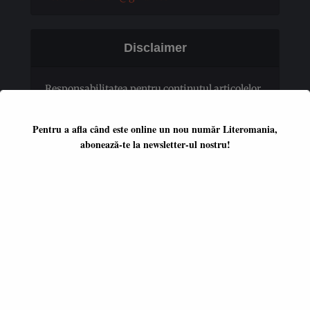
Disclaimer
Responsabilitatea pentru conţinutul articolelor
publicate revine în totalitate autorilor.
Pentru a afla când este online un nou număr Literomania,
abonează-te la newsletter-ul nostru!
Platformă literară independentă
ISSN 2668-7402
ISSN-L 2668-7402
Editori coordonatori:
Adina Dinițoiu
Raul Popescu
Data apariţiei primului număr:
ianuarie 2017