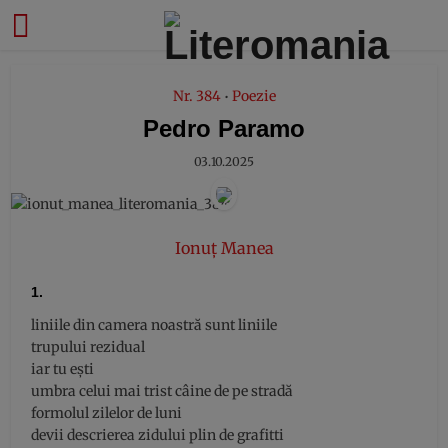
modal-check
Nr. 384
Poezie
•
Pedro Paramo
03.10.2025
Ionuț Manea
1.
liniile din camera noastră sunt liniile
trupului rezidual
iar tu ești
umbra celui mai trist câine de pe stradă
formolul zilelor de luni
devii descrierea zidului plin de grafitti