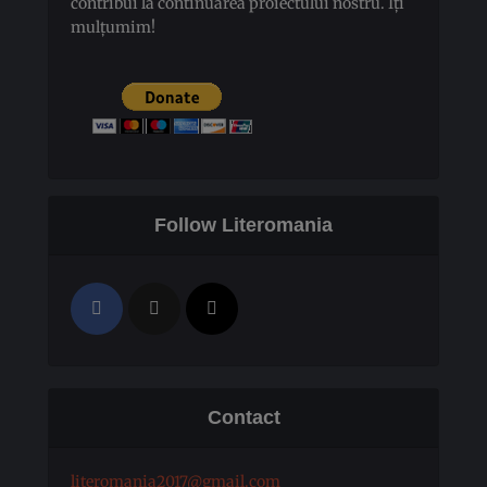
contribui la continuarea proiectului nostru. Îți
mulțumim!
Follow Literomania
Contact
literomania2017@gmail.com