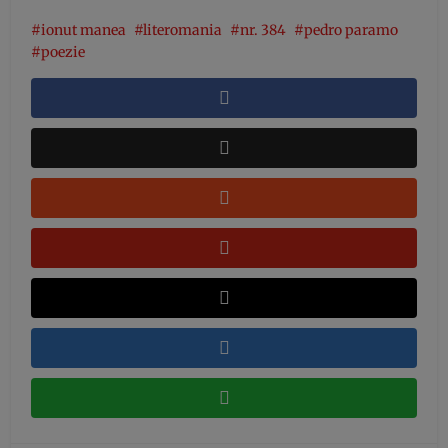
ionut manea
literomania
nr. 384
pedro paramo
poezie