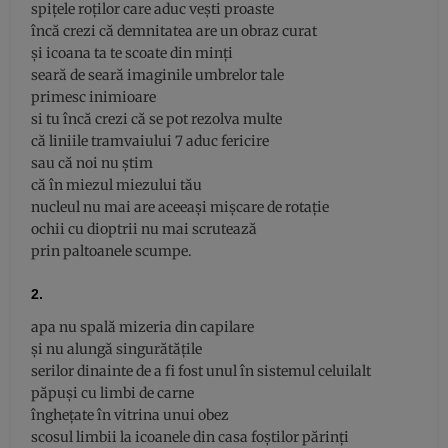
spițele roților care aduc vești proaste
încă crezi că demnitatea are un obraz curat
și icoana ta te scoate din minți
seară de seară imaginile umbrelor tale
primesc inimioare
si tu încă crezi că se pot rezolva multe
că liniile tramvaiului 7 aduc fericire
sau că noi nu știm
că în miezul miezului tău
nucleul nu mai are aceeași mișcare de rotație
ochii cu dioptrii nu mai scrutează
prin paltoanele scumpe.
2.
apa nu spală mizeria din capilare
și nu alungă singurătățile
serilor dinainte de a fi fost unul în sistemul celuilalt
păpuși cu limbi de carne
înghețate în vitrina unui obez
scosul limbii la icoanele din casa foștilor părinți