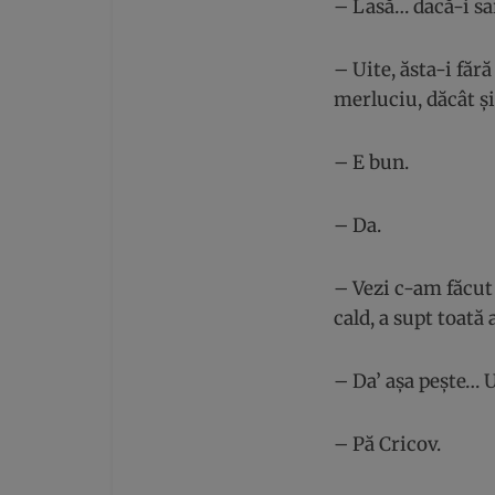
– Lasă… dacă-i sa
– Uite, ăsta-i fără
merluciu, dăcât și
– E bun.
– Da.
– Vezi c-am făcut 
cald, a supt toată a
– Da’ așa pește… 
– Pă Cricov.