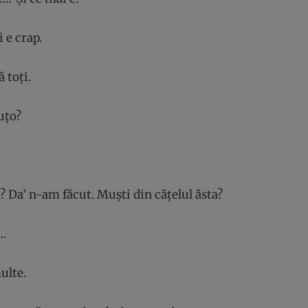
 e crap.
ă toți.
uțo?
 Da’ n-am făcut. Muști din cățelul ăsta?
t…
ulte.