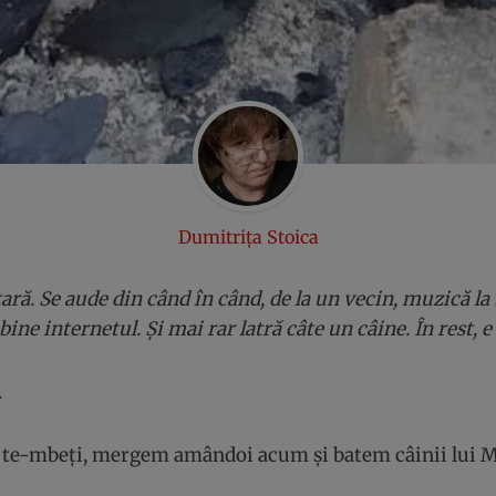
Dumitrița Stoica
a țară. Se aude din când în când, de la un vecin, muzică l
ine internetul. Și mai rar latră câte un câine. În rest, e 
.
 te-mbeți, mergem amândoi acum și batem câinii lui Mi