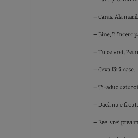
– Caras. Ăla marili
– Bine, îi încerc p
– Tu ce vrei, Petr
– Ceva fără oase.
– Ți-aduc usturoi?
– Dacă nu e făcu
– Eee, vrei prea m