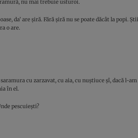
ramură, nu mai trebuie usturoi.
 oase, da’ are șiră. Fără șiră nu se poate dăcât la popi. Șt
ra o are.
saramura cu zarzavat, cu aia, cu nuștiuce șî, dacă l-am 
ia în el.
Unde pescuiești?