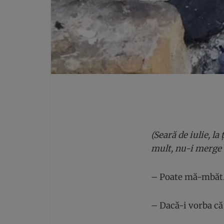
(Seară de iulie, l
mult, nu-i merge b
– Poate mă-mbăt
– Dacă-i vorba că