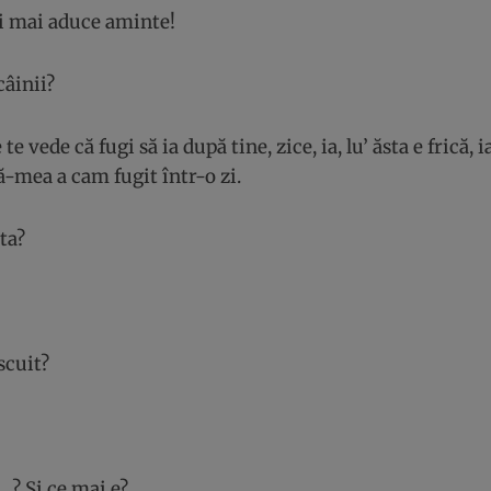
 mai aduce aminte!
câinii?
te vede că fugi să ia după tine, zice, ia, lu’ ăsta e frică,
ă-mea a cam fugit într-o zi.
ta?
scuit?
…? Și ce mai e?