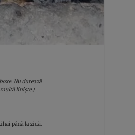
a boxe. Nu durează
multă liniște.)
hai până la ziuă.