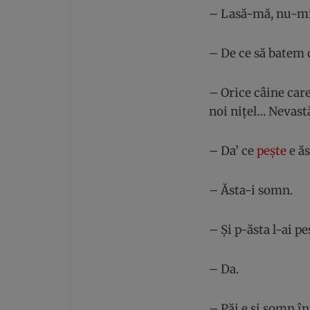
– Lasă-mă, nu-mi
– De ce să batem 
– Orice câine care 
noi nițel… Nevast
– Da’ ce
pește
e ăs
– Ăsta-i somn.
– Și p-ăsta l-ai pe
– Da.
– Păi e și somn în