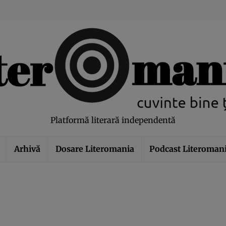
modal-check
Platformă literară independentă
Arhivă
Dosare Literomania
Podcast Literoman