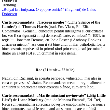
Trending
„Bolyai la Timișoara. O epopee onirică” (fragment) de Caius
Dobrescu
Carte recomandată: „Tăcerea mieilor” („The Silence of the
Lambs”)
de
Thomas Harris
(trad. Em. Vlasu, Ed. Elit-
Comentator). Gemenii, cunoscuți pentru inteligența și curiozitatea
lor, vor fi cu siguranță atrași de această carte, ecranizată în 1991, în
regia lui Jonathan Demme, cu Jodie Foster și Anthony Hopkins.
„Tăcerea mieilor”, așa cum îi stă bine unui thriller psihologic foarte
bine costruit, captivează în primul rând prin complexul joc mintal
dintre un agent FBI și un criminal în serie genial.
Rac (21 iunie – 22 iulie)
Nativii din Rac sunt, în această perioadă, vulnerabili, mai ales în
ceea ce privește sănătatea. Recomandarea mea: un regim alimentar
echilibrat și practicarea unor exerciții blânde, cum ar fi înotul.
Carte recomandată: „Marile minciuni nevinovate” („Big Little
Lies”)
de
Liane Moriarty
(trad. de Mariana Piroteală, Ed. Trei).
Racii sunt empatici și apreciază poveștile emoționante cu personaje
bine conturate, așa că le recomand acest roman care combină