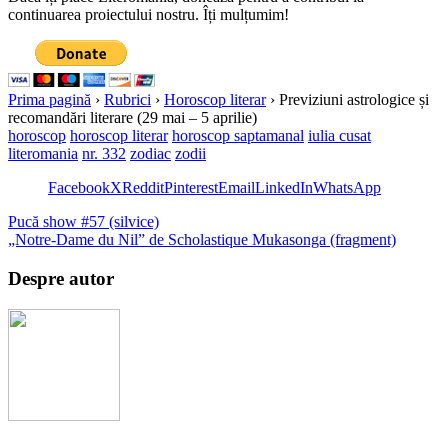
continuarea proiectului nostru. Îți mulțumim!
Prima pagină
›
Rubrici
›
Horoscop literar
›
Previziuni astrologice și
recomandări literare (29 mai – 5 aprilie)
horoscop
horoscop literar
horoscop saptamanal
iulia cusat
literomania
nr. 332
zodiac
zodii
Facebook
X
Reddit
Pinterest
Email
LinkedIn
WhatsApp
Pucă show #57 (silvice)
„Notre-Dame du Nil” de Scholastique Mukasonga (fragment)
Despre autor