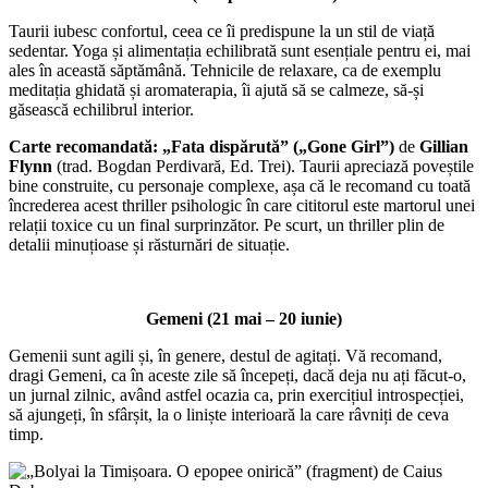
Taurii iubesc confortul, ceea ce îi predispune la un stil de viață
sedentar. Yoga și alimentația echilibrată sunt esențiale pentru ei, mai
ales în această săptămână. Tehnicile de relaxare, ca de exemplu
meditația ghidată și aromaterapia, îi ajută să se calmeze, să-și
găsească echilibrul interior.
Carte recomandată: „Fata dispărută” („Gone Girl”)
de
Gillian
Flynn
(trad. Bogdan Perdivară, Ed. Trei). Taurii apreciază poveștile
bine construite, cu personaje complexe, așa că le recomand cu toată
încrederea acest thriller psihologic în care cititorul este martorul unei
relații toxice cu un final surprinzător. Pe scurt, un thriller plin de
detalii minuțioase și răsturnări de situație.
Gemeni (21 mai – 20 iunie)
Gemenii sunt agili și, în genere, destul de agitați. Vă recomand,
dragi Gemeni, ca în aceste zile să începeți, dacă deja nu ați făcut-o,
un jurnal zilnic, având astfel ocazia ca, prin exercițiul introspecției,
să ajungeți, în sfârșit, la o liniște interioară la care râvniți de ceva
timp.