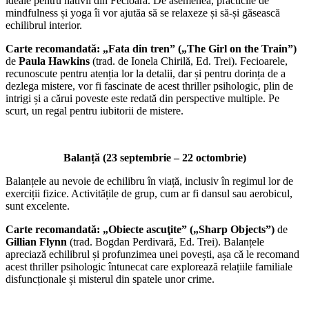
ideale pentru nativii din Fecioară. De asemenea, practicile de
mindfulness și yoga îi vor ajutăa să se relaxeze și să-și găsească
echilibrul interior.
Carte recomandată: „Fata din tren” („The Girl on the Train”)
de
Paula Hawkins
(trad. de Ionela Chirilă, Ed. Trei). Fecioarele,
recunoscute pentru atenția lor la detalii, dar și pentru dorința de a
dezlega mistere, vor fi fascinate de acest thriller psihologic, plin de
intrigi și a cărui poveste este redată din perspective multiple. Pe
scurt, un regal pentru iubitorii de mistere.
Balanță (23 septembrie – 22 octombrie)
Balanțele au nevoie de echilibru în viață, inclusiv în regimul lor de
exerciții fizice. Activitățile de grup, cum ar fi dansul sau aerobicul,
sunt excelente.
Carte recomandată: „Obiecte ascuţite” („Sharp Objects”)
de
Gillian Flynn
(trad. Bogdan Perdivară, Ed. Trei). Balanțele
apreciază echilibrul și profunzimea unei povești, așa că le recomand
acest thriller psihologic întunecat care explorează relațiile familiale
disfuncționale și misterul din spatele unor crime.