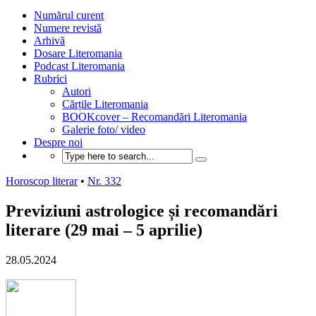
Numărul curent
Numere revistă
Arhivă
Dosare Literomania
Podcast Literomania
Rubrici
Autori
Cărțile Literomania
BOOKcover – Recomandări Literomania
Galerie foto/ video
Despre noi
Horoscop literar
•
Nr. 332
Previziuni astrologice și recomandări
literare (29 mai – 5 aprilie)
28.05.2024