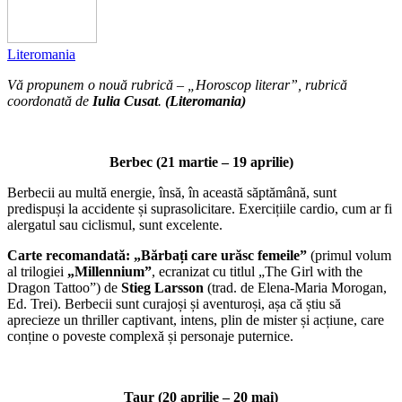
Literomania
Vă propunem o nouă rubrică – „Horoscop literar”, rubrică
coordonată de
Iulia Cusat
.
(Literomania)
Berbec (21 martie – 19 aprilie)
Berbecii au multă energie, însă, în această săptămână, sunt
predispuși la accidente și suprasolicitare. Exercițiile cardio, cum ar fi
alergatul sau ciclismul, sunt excelente.
Carte recomandată: „Bărbați care urăsc femeile”
(primul volum
al trilogiei
„Millennium”
, ecranizat cu titlul „The Girl with the
Dragon Tattoo”) de
Stieg Larsson
(trad. de Elena-Maria Morogan,
Ed. Trei). Berbecii sunt curajoși și aventuroși, așa că știu să
aprecieze un thriller captivant, intens, plin de mister și acțiune, care
conține o poveste complexă și personaje puternice.
Taur (20 aprilie – 20 mai)