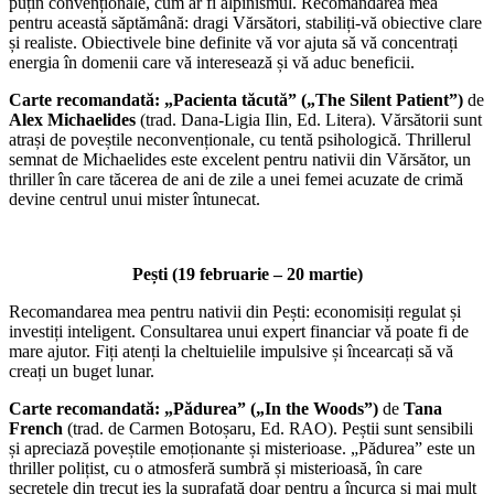
puțin convenționale, cum ar fi alpinismul. Recomandarea mea
pentru această săptămână: dragi Vărsători, stabiliți-vă obiective clare
și realiste. Obiectivele bine definite vă vor ajuta să vă concentrați
energia în domenii care vă interesează și vă aduc beneficii.
Carte recomandată: „Pacienta tăcută” („The Silent Patient”)
de
Alex Michaelides
(trad. Dana-Ligia Ilin, Ed. Litera). Vărsătorii sunt
atrași de poveștile neconvenționale, cu tentă psihologică. Thrillerul
semnat de Michaelides este excelent pentru nativii din Vărsător, un
thriller în care tăcerea de ani de zile a unei femei acuzate de crimă
devine centrul unui mister întunecat.
Pești (19 februarie – 20 martie)
Recomandarea mea pentru nativii din Pești: economisiți regulat și
investiți inteligent. Consultarea unui expert financiar vă poate fi de
mare ajutor. Fiți atenți la cheltuielile impulsive și încearcați să vă
creați un buget lunar.
Carte recomandată: „Pădurea” („In the Woods”)
de
Tana
French
(trad. de Carmen Botoșaru, Ed. RAO). Peștii sunt sensibili
și apreciază poveștile emoționante și misterioase. „Pădurea” este un
thriller polițist, cu o atmosferă sumbră și misterioasă, în care
secretele din trecut ies la suprafață doar pentru a încurca și mai mult