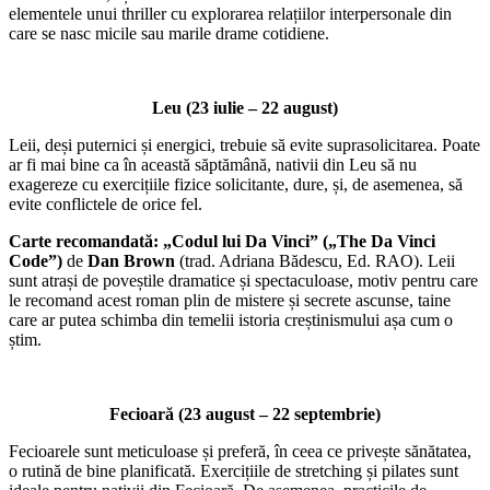
elementele unui thriller cu explorarea relațiilor interpersonale din
care se nasc micile sau marile drame cotidiene.
Leu (23 iulie – 22 august)
Leii, deși puternici și energici, trebuie să evite suprasolicitarea. Poate
ar fi mai bine ca în această săptămână, nativii din Leu să nu
exagereze cu exercițiile fizice solicitante, dure, și, de asemenea, să
evite conflictele de orice fel.
Carte recomandată: „Codul lui Da Vinci” („The Da Vinci
Code”)
de
Dan Brown
(trad. Adriana Bădescu, Ed. RAO). Leii
sunt atrași de poveștile dramatice și spectaculoase, motiv pentru care
le recomand acest roman plin de mistere și secrete ascunse, taine
care ar putea schimba din temelii istoria creștinismului așa cum o
știm.
Fecioară (23 august – 22 septembrie)
Fecioarele sunt meticuloase și preferă, în ceea ce privește sănătatea,
o rutină de bine planificată. Exercițiile de stretching și pilates sunt