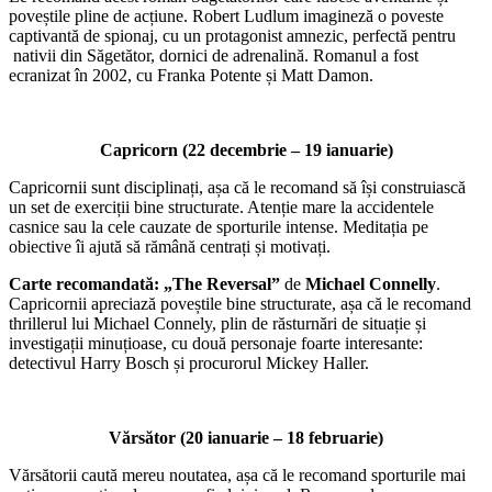
poveștile pline de acțiune. Robert Ludlum imagineză o poveste
captivantă de spionaj, cu un protagonist amnezic, perfectă pentru
nativii din Săgetător, dornici de adrenalină. Romanul a fost
ecranizat în 2002, cu Franka Potente și Matt Damon.
Capricorn (22 decembrie – 19 ianuarie)
Capricornii sunt disciplinați, așa că le recomand să își construiască
un set de exerciții bine structurate. Atenție mare la accidentele
casnice sau la cele cauzate de sporturile intense. Meditația pe
obiective îi ajută să rămână centrați și motivați.
Carte recomandată: „The Reversal”
de
Michael Connelly
.
Capricornii apreciază poveștile bine structurate, așa că le recomand
thrillerul lui Michael Connely, plin de răsturnări de situație și
investigații minuțioase, cu două personaje foarte interesante:
detectivul Harry Bosch și procurorul Mickey Haller.
Vărsător (20 ianuarie – 18 februarie)
Vărsătorii caută mereu noutatea, așa că le recomand sporturile mai