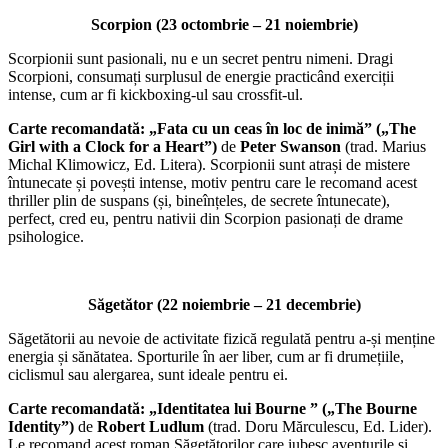
Scorpion (23 octombrie – 21 noiembrie)
Scorpionii sunt pasionali, nu e un secret pentru nimeni. Dragi
Scorpioni, consumați surplusul de energie practicând exerciții
intense, cum ar fi kickboxing-ul sau crossfit-ul.
Carte recomandată: „Fata cu un ceas în loc de inimă” („The
Girl with a Clock for a Heart”)
de
Peter Swanson
(trad. Marius
Michal Klimowicz, Ed. Litera). Scorpionii sunt atrași de mistere
întunecate și povești intense, motiv pentru care le recomand acest
thriller plin de suspans (și, bineînțeles, de secrete întunecate),
perfect, cred eu, pentru nativii din Scorpion pasionați de drame
psihologice.
Săgetător (22 noiembrie – 21 decembrie)
Săgetătorii au nevoie de activitate fizică regulată pentru a-și menține
energia și sănătatea. Sporturile în aer liber, cum ar fi drumețiile,
ciclismul sau alergarea, sunt ideale pentru ei.
Carte recomandată: „Identitatea lui Bourne ” („The Bourne
Identity”)
de
Robert Ludlum
(trad. Doru Mărculescu, Ed. Lider).
Le recomand acest roman Săgetătorilor care iubesc aventurile și