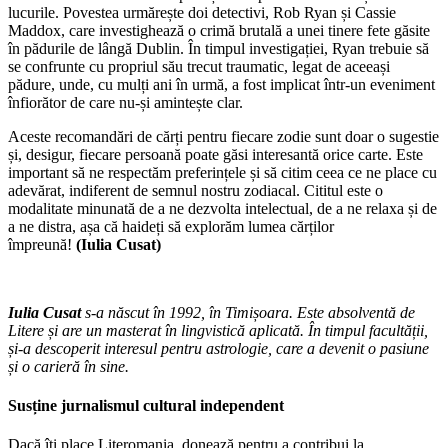
lucurile. Povestea urmărește doi detectivi, Rob Ryan și Cassie
Maddox, care investighează o crimă brutală a unei tinere fete găsite
în pădurile de lângă Dublin. În timpul investigației, Ryan trebuie să
se confrunte cu propriul său trecut traumatic, legat de aceeași
pădure, unde, cu mulți ani în urmă, a fost implicat într-un eveniment
înfiorător de care nu-și amintește clar.
Aceste recomandări de cărți pentru fiecare zodie sunt doar o sugestie
și, desigur, fiecare persoană poate găsi interesantă orice carte. Este
important să ne respectăm preferințele și să citim ceea ce ne place cu
adevărat, indiferent de semnul nostru zodiacal. Cititul este o
modalitate minunată de a ne dezvolta intelectual, de a ne relaxa și de
a ne distra, așa că haideți să explorăm lumea cărților
împreună!
(Iulia Cusat)
Iulia Cusat
s-a născut în 1992, în Timișoara. Este absolventă de
Litere și are un masterat în lingvistică aplicată. În timpul facultății,
și-a descoperit interesul pentru astrologie, care a devenit o pasiune
și o carieră în sine.
Susține jurnalismul cultural independent
Dacă îți place Literomania, donează pentru a contribui la