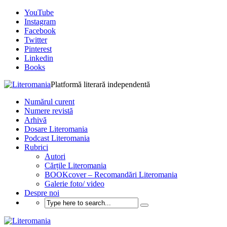
YouTube
Instagram
Facebook
Twitter
Pinterest
Linkedin
Books
Platformă literară independentă
Numărul curent
Numere revistă
Arhivă
Dosare Literomania
Podcast Literomania
Rubrici
Autori
Cărțile Literomania
BOOKcover – Recomandări Literomania
Galerie foto/ video
Despre noi