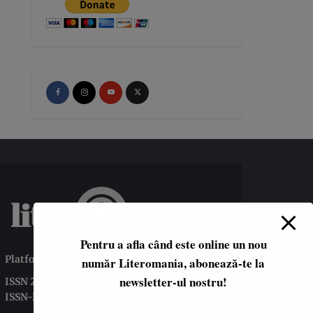
Pentru a afla când este online un nou
Platformă literară independentă
număr Literomania, abonează-te la
newsletter-ul nostru!
ISSN 2668-7402
ISSN-L 2668-7402