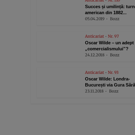
Anticariat
Nr. 110
•
Succes și umilință: turn
american din 1882...
05.04.2019
Bozz
Anticariat
Nr. 97
•
Oscar Wilde – un adept 
„comercialismului”?
24.12.2018
Bozz
Anticariat
Nr. 93
•
Oscar Wilde: Londra-
București via Gura Sărăți
23.11.2018
Bozz