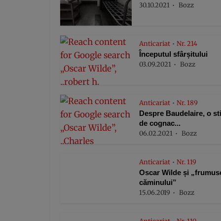
30.10.2021
Bozz
Anticariat
Nr. 214
•
Începutul sfârșitului
03.09.2021
Bozz
Anticariat
Nr. 189
•
Despre Baudelaire, o st
de cognac...
06.02.2021
Bozz
Anticariat
Nr. 119
•
Oscar Wilde și „frumus
căminului”
15.06.2019
Bozz