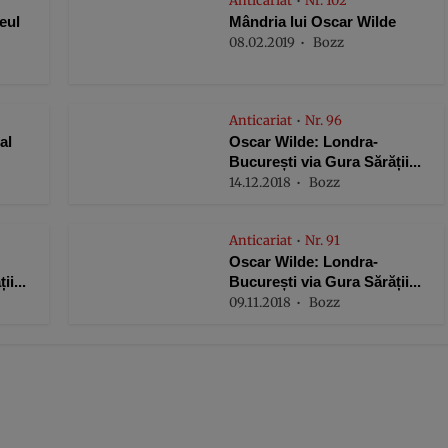
Anticariat
Nr. 102
•
eul
Mândria lui Oscar Wilde
08.02.2019
Bozz
Anticariat
Nr. 96
•
al
Oscar Wilde: Londra-
București via Gura Sărății...
14.12.2018
Bozz
Anticariat
Nr. 91
•
Oscar Wilde: Londra-
i...
București via Gura Sărății...
09.11.2018
Bozz