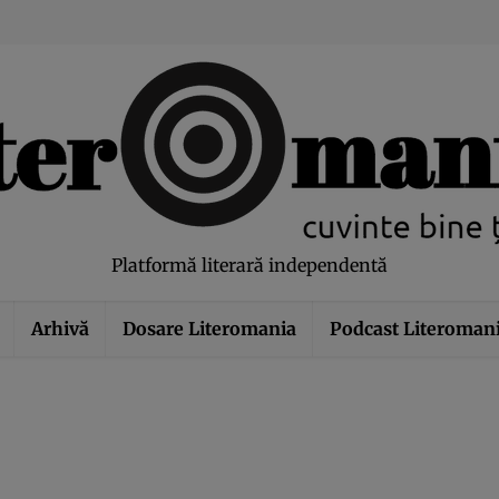
modal-check
Platformă literară independentă
Arhivă
Dosare Literomania
Podcast Literoman