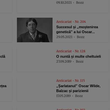
09.10.2021
Bozz
Anticariat
Nr. 204
•
Succesul și „moștenirea
genetică” a lui Oscar...
29.05.2021
Bozz
Anticariat
Nr. 128
•
iclă
O nuntă și multe cheltuieli
27.09.2019
Bozz
Anticariat
Nr. 115
•
ețea
„Șarlatanul” Oscar Wilde,
Balzac și parizienii
17.05.2019
Bozz