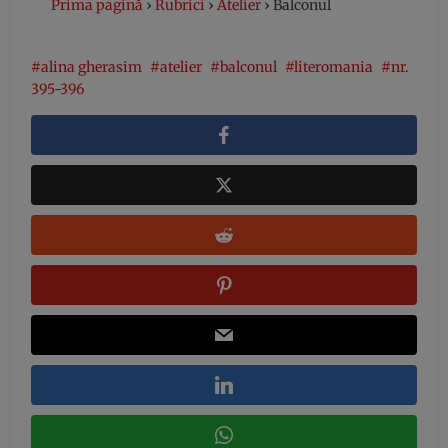
Prima pagină
›
Rubrici
›
Atelier
›
Balconul
alina gherasim
atelier
balconul
literomania
nr.
395-396