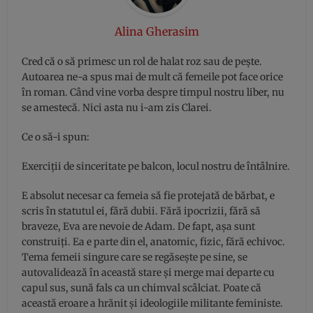
Alina Gherasim
Cred că o să primesc un rol de halat roz sau de pește.
Autoarea ne-a spus mai de mult că femeile pot face orice
în roman. Când vine vorba despre timpul nostru liber, nu
se amestecă. Nici asta nu i-am zis Clarei.
Ce o să-i spun:
Exerciții de sinceritate pe balcon, locul nostru de întâlnire.
E absolut necesar ca femeia să fie protejată de bărbat, e
scris în statutul ei, fără dubii. Fără ipocrizii, fără să
braveze, Eva are nevoie de Adam. De fapt, așa sunt
construiți. Ea e parte din el, anatomic, fizic, fără echivoc.
Tema femeii singure care se regăsește pe sine, se
autovalidează în această stare și merge mai departe cu
capul sus, sună fals ca un chimval scâlciat. Poate că
această eroare a hrănit și ideologiile militante feministe.