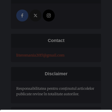
Contact
literomania2017@gmail.com
Disclaimer
Responsabilitatea pentru conţinutul articolelor
publicate revine în totalitate autorilor.