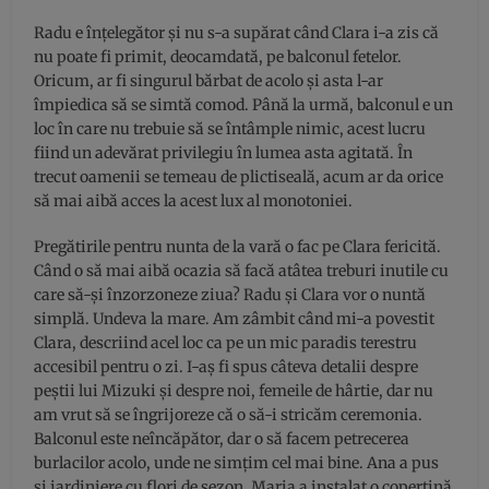
Radu e înțelegător și nu s-a supărat când Clara i-a zis că
nu poate fi primit, deocamdată, pe balconul fetelor.
Oricum, ar fi singurul bărbat de acolo și asta l-ar
împiedica să se simtă comod. Până la urmă, balconul e un
loc în care nu trebuie să se întâmple nimic, acest lucru
fiind un adevărat privilegiu în lumea asta agitată. În
trecut oamenii se temeau de plictiseală, acum ar da orice
să mai aibă acces la acest lux al monotoniei.
Pregătirile pentru nunta de la vară o fac pe Clara fericită.
Când o să mai aibă ocazia să facă atâtea treburi inutile cu
care să-și înzorzoneze ziua? Radu și Clara vor o nuntă
simplă. Undeva la mare. Am zâmbit când mi-a povestit
Clara, descriind acel loc ca pe un mic paradis terestru
accesibil pentru o zi. I-aș fi spus câteva detalii despre
peștii lui Mizuki și despre noi, femeile de hârtie, dar nu
am vrut să se îngrijoreze că o să-i stricăm ceremonia.
Balconul este neîncăpător, dar o să facem petrecerea
burlacilor acolo, unde ne simțim cel mai bine. Ana a pus
și jardiniere cu flori de sezon. Maria a instalat o copertină