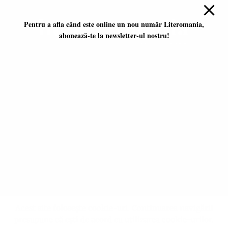
Pentru a afla când este online un nou număr Literomania,
abonează-te la newsletter-ul nostru!
Platformă literară independentă
ISSN 2668-7402
ISSN-L 2668-7402
Editori coordonatori:
Adina Dinițoiu
Raul Popescu
Data apariţiei primului număr:
ianuarie 2017
E-mail:
literomania2017@gmail.com
© 2017-2026 Literomania
Acest site folosește cookie-uri. Continuarea navigării
presupune că ești de acord cu utilizarea cookie-urilor.