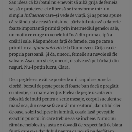
Sau ideea că bărbatul nu e nevoit să aibă grijă de femeia
sa, să o protejeze, ci e liber să se transforme într-un
simplu
influencer
care-și vede de viață. Și aș putea spune
că ratându-și această misiune, bărbatul ratează o datorie
foarte importantă primită prin intermediul genelor sale,
un motiv ce curge în venele lui încă din prima clipă a
creării sale. Răspunderea față de femeie, cea pe care a
primit-o ca
ajutor potrivit
de la Dumnezeu. Grija ca de
propria persoană. Și da, uneori, femeile au nevoie să fie
salvate. Așa cum și ele, uneori, îi salvează pe bărbați din
neguri. Nu-i puțin lucru, Clara.
Deci peștele este cât se poate de util, capul se pune la
ciorbă, borșul de pește poate fi foarte bun dacă e pregătit
cu atenție, cu mare atenție. Pielea de pește uscată era
folosită de inuiți pentru a scrie mesaje, corpul suculent se
mănâncă, din oase se face urât mirositorul, dar utilul clei
de oase, solzii sclipesc în lumină, coada lasă poveștile
exact în punctul în care trebuie să se încheie. Nimic nu
rămâne nefolosit și asta e o dovadă de respect față de biata
ființă care și-a dat duhul pentru ca noi să ne desfătăm.