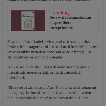
Trending
De-a v-aţi ascunselea sau
despre libera
întreprindere
M-a sunat Ana. Daniel devine pe zi ce trece mai trist.
Proiectele lui stagnează și el e ca o barcă în derivă. Iubirea
lor, acea iubire niciodată declarată pe de-a întregul, se
stinge într-un orizont fără așteptări.
-Cu Daniel, în cerdacul casei de lemn, feriți de ploaie,
îmbrățișați, uneori certați, aspri, dar niciodată
neiertători.
-Și ce vrei să zici cu asta, Ana? Nu uita că noul roman nu
mai ajunge la tine să-l traduci. S-ar putea să nu avem
niciun rol acolo și să rămânem doar cu timpul liber.