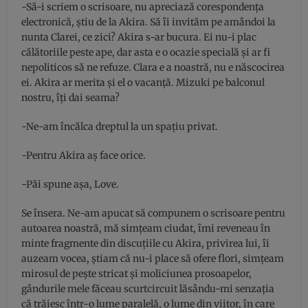
-Să-i scriem o scrisoare, nu apreciază corespondența
electronică, știu de la Akira. Să îi invităm pe amândoi la
nunta Clarei, ce zici? Akira s-ar bucura. Ei nu-i plac
călătoriile peste ape, dar asta e o ocazie specială și ar fi
nepoliticos să ne refuze. Clara e a noastră, nu e născocirea
ei. Akira ar merita și el o vacanță. Mizuki pe balconul
nostru, îți dai seama?
-Ne-am încălca dreptul la un spațiu privat.
-Pentru Akira aș face orice.
-Păi spune așa, Love.
Se însera. Ne-am apucat să compunem o scrisoare pentru
autoarea noastră, mă simțeam ciudat, îmi reveneau în
minte fragmente din discuțiile cu Akira, privirea lui, îi
auzeam vocea, știam că nu-i place să ofere flori, simțeam
mirosul de pește stricat și moliciunea prosoapelor,
gândurile mele făceau scurtcircuit lăsându-mi senzația
că trăiesc într-o lume paralelă, o lume din viitor, în care