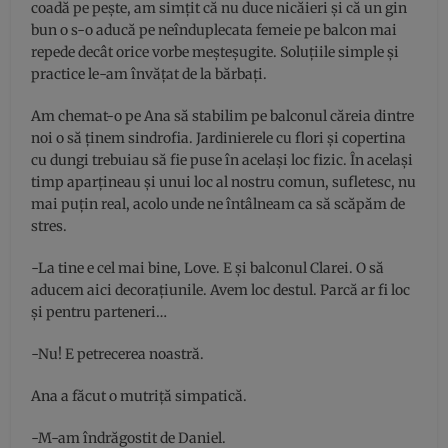
coadă pe pește, am simțit că nu duce nicăieri și că un gin
bun o s-o aducă pe neînduplecata femeie pe balcon mai
repede decât orice vorbe meșteșugite. Soluțiile simple și
practice le-am învățat de la bărbați.
Am chemat-o pe Ana să stabilim pe balconul căreia dintre
noi o să ținem sindrofia. Jardinierele cu flori și copertina
cu dungi trebuiau să fie puse în același loc fizic. În același
timp aparțineau și unui loc al nostru comun, sufletesc, nu
mai puțin real, acolo unde ne întâlneam ca să scăpăm de
stres.
-La tine e cel mai bine, Love. E și balconul Clarei. O să
aducem aici decorațiunile. Avem loc destul. Parcă ar fi loc
și pentru parteneri…
-Nu! E petrecerea noastră.
Ana a făcut o mutriță simpatică.
-M-am îndrăgostit de Daniel.