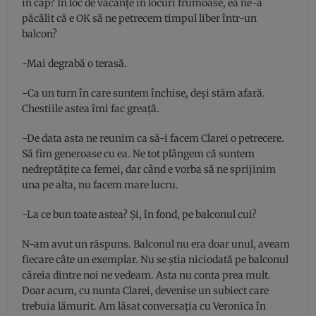
în cap? În loc de vacanțe în locuri frumoase, ea ne-a
păcălit că e OK să ne petrecem timpul liber într-un
balcon?
-Mai degrabă o terasă.
-Ca un turn în care suntem închise, deși stăm afară.
Chestiile astea îmi fac greață.
-De data asta ne reunim ca să-i facem Clarei o petrecere.
Să fim generoase cu ea. Ne tot plângem că suntem
nedreptățite ca femei, dar când e vorba să ne sprijinim
una pe alta, nu facem mare lucru.
-La ce bun toate astea? Și, în fond, pe balconul cui?
N-am avut un răspuns. Balconul nu era doar unul, aveam
fiecare câte un exemplar. Nu se știa niciodată pe balconul
căreia dintre noi ne vedeam. Asta nu conta prea mult.
Doar acum, cu nunta Clarei, devenise un subiect care
trebuia lămurit. Am lăsat conversația cu Veronica în