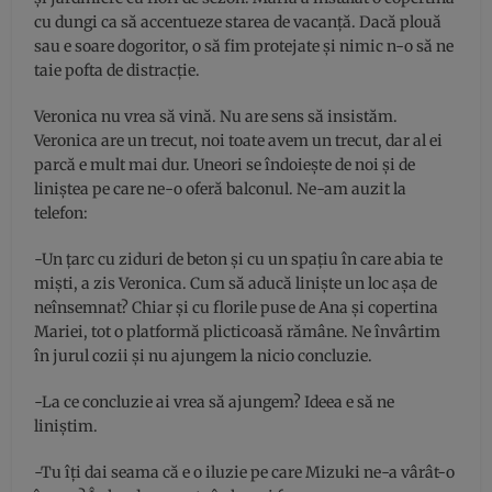
cu dungi ca să accentueze starea de vacanță. Dacă plouă
sau e soare dogoritor, o să fim protejate și nimic n-o să ne
taie pofta de distracție.
Veronica nu vrea să vină. Nu are sens să insistăm.
Veronica are un trecut, noi toate avem un trecut, dar al ei
parcă e mult mai dur. Uneori se îndoiește de noi și de
liniștea pe care ne-o oferă balconul. Ne-am auzit la
telefon:
-Un țarc cu ziduri de beton și cu un spațiu în care abia te
miști, a zis Veronica. Cum să aducă liniște un loc așa de
neînsemnat? Chiar și cu florile puse de Ana și copertina
Mariei, tot o platformă plicticoasă rămâne. Ne învârtim
în jurul cozii și nu ajungem la nicio concluzie.
-La ce concluzie ai vrea să ajungem? Ideea e să ne
liniștim.
-Tu îți dai seama că e o iluzie pe care Mizuki ne-a vârât-o