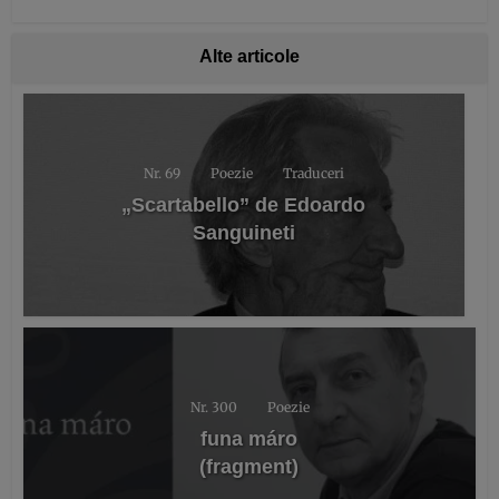
Alte articole
Nr. 69
Poezie
Traduceri
„Scartabello” de Edoardo
Sanguineti
Nr. 300
Poezie
funa máro
(fragment)