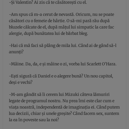
-Și Valentin? Ai zis că te căsătorești cu el.
-Am spus că m-a cerut de nevastă. Oricum, nu se poate
căsători cu o femeie de hârtie. O să-mi pară rău după
bluzele călcate de el, după mâțul lui simpatic la care fac
alergie, după bunătatea lui de bărbat bleg.
-Hai că mă faci să plâng de mila lui. Când ai de gând să-l
anunți?
-Mâine. Da, da, e și mâine o zi, vorba lui Scarlett O’Hara.
-Ești sigură că Daniel e o alegere bună? Un nou capitol,
deși e vechi?
-M-am gândit să îi cerem lui Mizuki câteva lămuriri
legate de programul nostru. Nu prea îmi este clar cum e
viața noastră, independentă de imaginația ei. Când putem
lua decizii, chiar și unele greșite? Când facem sex, suntem
la ea în poveste sau la noi?