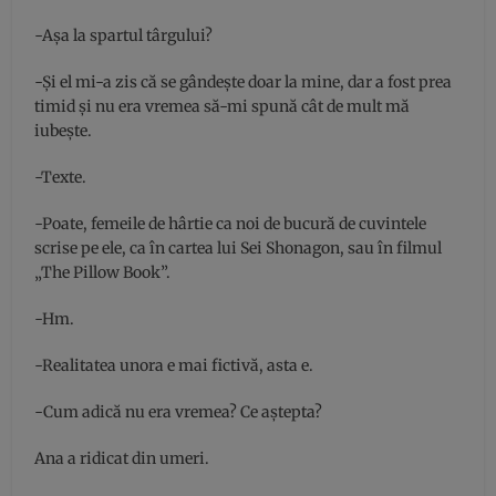
-Așa la spartul târgului?
-Și el mi-a zis că se gândește doar la mine, dar a fost prea
timid și nu era vremea să-mi spună cât de mult mă
iubește.
-Texte.
-Poate, femeile de hârtie ca noi de bucură de cuvintele
scrise pe ele, ca în cartea lui Sei Shonagon, sau în filmul
„The Pillow Book”.
-Hm.
-Realitatea unora e mai fictivă, asta e.
-Cum adică nu era vremea? Ce aștepta?
Ana a ridicat din umeri.