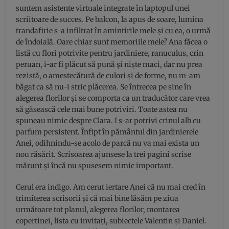
suntem asistente virtuale integrate în laptopul unei
scriitoare de succes. Pe balcon, la apus de soare, lumina
trandafirie s-a infiltrat în amintirile mele și cu ea, o urmă
de îndoială. Oare chiar sunt memoriile mele? Ana făcea o
listă cu flori potrivite pentru jardiniere, ranuculus, crin
peruan, i-ar fi plăcut să pună și niște maci, dar nu prea
rezistă, o amestecătură de culori și de forme, nu m-am
băgat ca să nu-i stric plăcerea. Se întrecea pe sine în
alegerea florilor și se comporta ca un traducător care vrea
să găsească cele mai bune potriviri. Toate astea nu
spuneau nimic despre Clara. I s-ar potrivi crinul alb cu
parfum persistent. Înfipt în pământul din jardinierele
Anei, odihnindu-se acolo de parcă nu va mai exista un
nou răsărit. Scrisoarea ajunsese la trei pagini scrise
mărunt și încă nu spusesem nimic important.
Cerul era indigo. Am cerut iertare Anei că nu mai cred în
trimiterea scrisorii și că mai bine lăsăm pe ziua
următoare tot planul, alegerea florilor, montarea
copertinei, lista cu invitați, subiectele Valentin și Daniel.