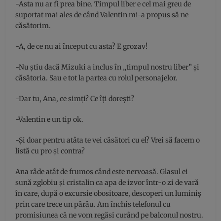
-Asta nu ar fi prea bine. Timpul liber e cel mai greu de
suportat mai ales de când Valentin mi-a propus să ne
căsătorim.
-A, de ce nu ai început cu asta? E grozav!
-Nu știu dacă Mizuki a inclus în „timpul nostru liber” și
căsătoria. Sau e tot la partea cu rolul personajelor.
-Dar tu, Ana, ce simți? Ce îți dorești?
-Valentin e un tip ok.
-Și doar pentru atâta te vei căsători cu el? Vrei să facem o
listă cu pro și contra?
Ana râde atât de frumos când este nervoasă. Glasul ei
sună zglobiu și cristalin ca apa de izvor într-o zi de vară
în care, după o excursie obositoare, descoperi un luminiș
prin care trece un pârâu. Am închis telefonul cu
promisiunea că ne vom regăsi curând pe balconul nostru.