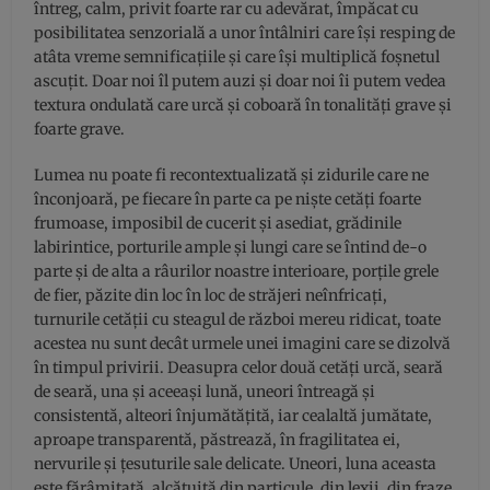
întreg, calm, privit foarte rar cu adevărat, împăcat cu
posibilitatea senzorială a unor întâlniri care își resping de
atâta vreme semnificațiile și care își multiplică foșnetul
ascuțit. Doar noi îl putem auzi și doar noi îi putem vedea
textura ondulată care urcă și coboară în tonalități grave și
foarte grave.
Lumea nu poate fi recontextualizată și zidurile care ne
înconjoară, pe fiecare în parte ca pe niște cetăți foarte
frumoase, imposibil de cucerit și asediat, grădinile
labirintice, porturile ample și lungi care se întind de-o
parte și de alta a râurilor noastre interioare, porțile grele
de fier, păzite din loc în loc de străjeri neînfricați,
turnurile cetății cu steagul de război mereu ridicat, toate
acestea nu sunt decât urmele unei imagini care se dizolvă
în timpul privirii. Deasupra celor două cetăți urcă, seară
de seară, una și aceeași lună, uneori întreagă și
consistentă, alteori înjumătățită, iar cealaltă jumătate,
aproape transparentă, păstrează, în fragilitatea ei,
nervurile și țesuturile sale delicate. Uneori, luna aceasta
este fărâmițată, alcătuită din particule, din lexii, din fraze