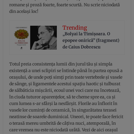
romane și proză foarte, foarte scurtă. Nu scrie niciodată
din același loc!
Trending
„Bolyai la Timișoara. O
epopee onirică” (fragment)
de Caius Dobrescu
Totul preia consistența lumii din jurul tău și simpla
existență a unei sclipiri se întinde până în partea opusă a
orașului, de unde poți simți prin toate vertebrele și vasele
de sânge, și ligamentele acestui spațiu haotic și tulburat
de sălbăticia mișcării, ecoul unei voci care nu încetează,
în ciuda tuturor aparențelor, să te cheme spre ea, ca și
cum lumea s-ar sfârși la nesfârșit. Florile au înflorit în
vasele lor cuminți de ceramică, în singurătatea terasei
neatinse de soarele duminical. Uneori, te poate face fericit
o terasă mereu umbrită de câțiva nuci, atemporală, în
care vremea nu este niciodată urâtă. Vezi de aici orașul