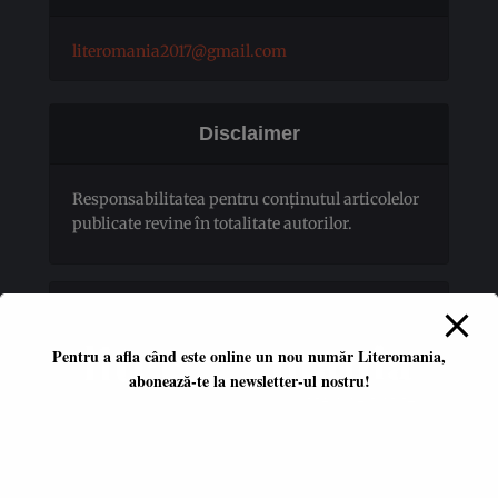
literomania2017@gmail.com
Disclaimer
Responsabilitatea pentru conţinutul articolelor
publicate revine în totalitate autorilor.
Pentru a afla când este online un nou număr Literomania,
abonează-te la newsletter-ul nostru!
Platformă literară independentă
ISSN 2668-7402
ISSN-L 2668-7402