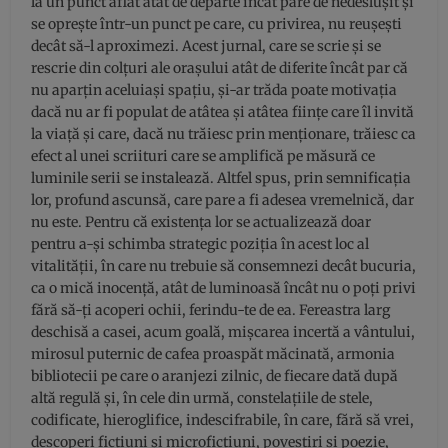
la un punct aflat atât de departe încât pare de nedeslușit și
se oprește într-un punct pe care, cu privirea, nu reușești
decât să-l aproximezi. Acest jurnal, care se scrie și se
rescrie din colțuri ale orașului atât de diferite încât par că
nu aparțin aceluiași spațiu, și-ar trăda poate motivația
dacă nu ar fi populat de atâtea și atâtea ființe care îl invită
la viață și care, dacă nu trăiesc prin menționare, trăiesc ca
efect al unei scriituri care se amplifică pe măsură ce
luminile serii se instalează. Altfel spus, prin semnificația
lor, profund ascunsă, care pare a fi adesea vremelnică, dar
nu este. Pentru că existența lor se actualizează doar
pentru a-și schimba strategic poziția în acest loc al
vitalității, în care nu trebuie să consemnezi decât bucuria,
ca o mică inocență, atât de luminoasă încât nu o poți privi
fără să-ți acoperi ochii, ferindu-te de ea. Fereastra larg
deschisă a casei, acum goală, mișcarea incertă a vântului,
mirosul puternic de cafea proaspăt măcinată, armonia
bibliotecii pe care o aranjezi zilnic, de fiecare dată după
altă regulă și, în cele din urmă, constelațiile de stele,
codificate, hieroglifice, indescifrabile, în care, fără să vrei,
descoperi ficțiuni și microficțiuni, povestiri și poezie,