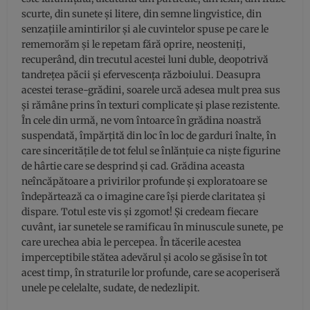
scurte, din sunete și litere, din semne lingvistice, din
senzațiile amintirilor și ale cuvintelor spuse pe care le
rememorăm și le repetam fără oprire, neosteniți,
recuperând, din trecutul acestei luni duble, deopotrivă
tandrețea păcii și efervescența războiului. Deasupra
acestei terase-grădini, soarele urcă adesea mult prea sus
și rămâne prins în texturi complicate și plase rezistente.
În cele din urmă, ne vom întoarce în grădina noastră
suspendată, împărțită din loc în loc de garduri înalte, în
care sinceritățile de tot felul se înlănțuie ca niște figurine
de hârtie care se desprind și cad. Grădina aceasta
neîncăpătoare a privirilor profunde și exploratoare se
îndepărtează ca o imagine care își pierde claritatea și
dispare. Totul este vis și zgomot! Și credeam fiecare
cuvânt, iar sunetele se ramificau în minuscule sunete, pe
care urechea abia le percepea. În tăcerile acestea
imperceptibile stătea adevărul și acolo se găsise în tot
acest timp, în straturile lor profunde, care se acoperiseră
unele pe celelalte, sudate, de nedezlipit.