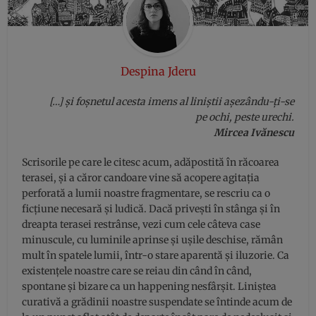
Despina Jderu
[…] şi foşnetul acesta imens al liniştii aşezându-ţi-se
pe ochi, peste urechi.
Mircea Ivănescu
Scrisorile pe care le citesc acum, adăpostită în răcoarea
terasei, și a căror candoare vine să acopere agitația
perforată a lumii noastre fragmentare, se rescriu ca o
ficțiune necesară și ludică. Dacă privești în stânga și în
dreapta terasei restrânse, vezi cum cele câteva case
minuscule, cu luminile aprinse și ușile deschise, rămân
mult în spatele lumii, într-o stare aparentă și iluzorie. Ca
existențele noastre care se reiau din când în când,
spontane și bizare ca un happening nesfârșit. Liniștea
curativă a grădinii noastre suspendate se întinde acum de