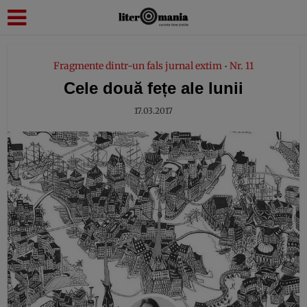
modal-check
Fragmente dintr-un fals jurnal extim
Nr. 11
•
Cele două fețe ale lunii
17.03.2017