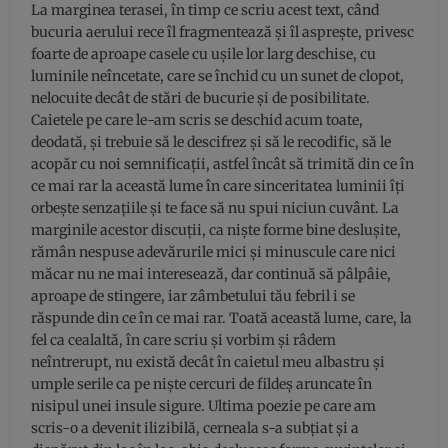
La marginea terasei, în timp ce scriu acest text, când
bucuria aerului rece îl fragmentează și îl asprește, privesc
foarte de aproape casele cu ușile lor larg deschise, cu
luminile neîncetate, care se închid cu un sunet de clopot,
nelocuite decât de stări de bucurie și de posibilitate.
Caietele pe care le-am scris se deschid acum toate,
deodată, și trebuie să le descifrez și să le recodific, să le
acopăr cu noi semnificații, astfel încât să trimită din ce în
ce mai rar la această lume în care sinceritatea luminii îți
orbește senzațiile și te face să nu spui niciun cuvânt. La
marginile acestor discuții, ca niște forme bine deslușite,
rămân nespuse adevărurile mici și minuscule care nici
măcar nu ne mai interesează, dar continuă să pâlpâie,
aproape de stingere, iar zâmbetului tău febril i se
răspunde din ce în ce mai rar. Toată această lume, care, la
fel ca cealaltă, în care scriu și vorbim și râdem
neîntrerupt, nu există decât în caietul meu albastru și
umple serile ca pe niște cercuri de fildeș aruncate în
nisipul unei insule sigure. Ultima poezie pe care am
scris-o a devenit ilizibilă, cerneala s-a subțiat și a