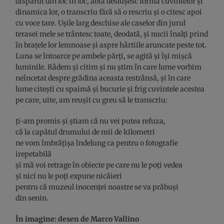
dispărut din loc în loc, abia deslușesc forma cuvintelor și
dinamica lor, o transcriu fără să o rescriu și o citesc apoi
cu voce tare. Ușile larg deschise ale caselor din jurul
terasei mele se trântesc toate, deodată, și nucii înalți prind
în brațele lor lemnoase și aspre hârtiile aruncate peste tot.
Luna se întoarce pe ambele părți, se agită și își mișcă
luminile. Râdem și citim și nu știm în care lume vorbim
neîncetat despre grădina aceasta restrânsă, și în care
lume citești cu spaimă și bucurie și frig cuvintele acestea
pe care, uite, am reușit cu greu să le transcriu:
ți-am promis și știam că nu vei putea refuza,
că la capătul drumului de mii de kilometri
ne vom îmbrățișa îndelung ca pentru o fotografie
irepetabilă
și mă voi retrage în obiecte pe care nu le poți vedea
și nici nu le poți expune nicăieri
pentru că muzeul inocenței noastre se va prăbuși
din senin.
În imagine: desen de Marco Vallino