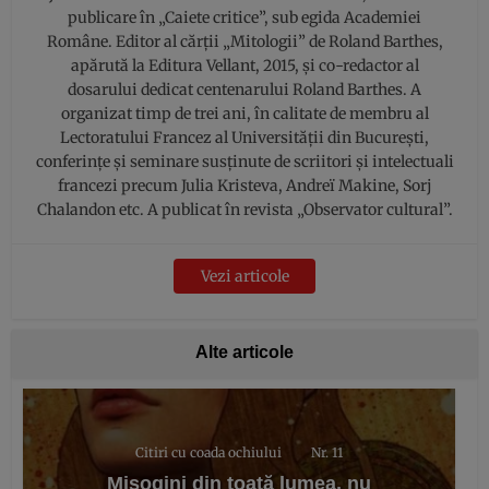
publicare în „Caiete critice”, sub egida Academiei
Române. Editor al cărții „Mitologii” de Roland Barthes,
apărută la Editura Vellant, 2015, și co-redactor al
dosarului dedicat centenarului Roland Barthes. A
organizat timp de trei ani, în calitate de membru al
Lectoratului Francez al Universității din București,
conferințe și seminare susținute de scriitori și intelectuali
francezi precum Julia Kristeva, Andreï Makine, Sorj
Chalandon etc. A publicat în revista „Observator cultural”.
Vezi articole
Alte articole
Citiri cu coada ochiului
Nr. 11
Misogini din toată lumea, nu