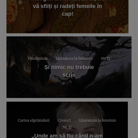
vă sfiiți și radeți femeile în
cap!
Floribunda
Literatura la feminin
Nr. 11
Și nimic nu trebuie
scris
Cartea săptămânii
Cronici
Literatura la feminin
Nr. 11
„Unde am să fiu când n-am