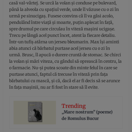
casă val-vârtej. Se urcă la volan şi conduse pe bulevard,
până la alveola cu spaţiul verde, unde îl văzuse cu o zi în
urmă pe sinucigaş. Fusese convins că îl va găsi acolo,
pendulând între viaţă şi moarte, puţin aplecat în faţă,
spre drumul pe care circulau în viteză maşini ucigaşe.
Trecu pe lângă acel punct încet, atent la fiecare detaliu.
Într-un tufiş atârna un jerseu bleumarin. Max îşi aminti
abia atunci că bărbatul purtase acel jerseu cu o zi în
urmă. Brusc, îl apucă o durere cruntă de stomac. Se chirci
la volan şi mări viteza, cu gândul să oprească în centru, la
o farmacie. Nu-şi putea scoate din minte felul în care se
purtase atunci, faptul că trecuse în viteză prin faţa
bărbatului cu mască, şi că, dacă el ar fi decis să se arunce
în faţa maşinii, nu ar fi fost în stare să îl evite.
Trending
„Mare nostrum” (poeme)
de Romulus Bucur