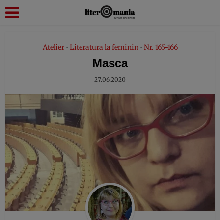
modal-check
Atelier
Literatura la feminin
Nr. 165-166
•
•
Masca
27.06.2020