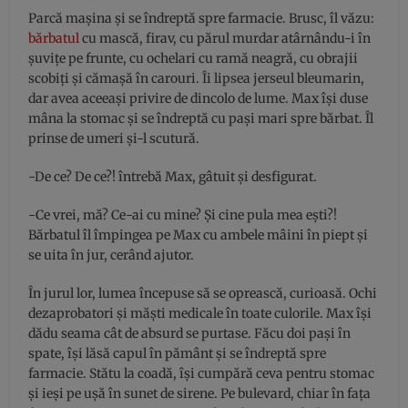
Parcă maşina şi se îndreptă spre farmacie. Brusc, îl văzu:
bărbatul
cu mască, firav, cu părul murdar atârnându-i în
şuviţe pe frunte, cu ochelari cu ramă neagră, cu obrajii
scobiţi şi cămaşă în carouri. Îi lipsea jerseul bleumarin,
dar avea aceeaşi privire de dincolo de lume. Max îşi duse
mâna la stomac şi se îndreptă cu paşi mari spre bărbat. Îl
prinse de umeri şi-l scutură.
-De ce? De ce?! întrebă Max, gâtuit şi desfigurat.
-Ce vrei, mă? Ce-ai cu mine? Şi cine pula mea eşti?!
Bărbatul îl împingea pe Max cu ambele mâini în piept şi
se uita în jur, cerând ajutor.
În jurul lor, lumea începuse să se oprească, curioasă. Ochi
dezaprobatori şi măşti medicale în toate culorile. Max îşi
dădu seama cât de absurd se purtase. Făcu doi paşi în
spate, îşi lăsă capul în pământ şi se îndreptă spre
farmacie. Stătu la coadă, îşi cumpără ceva pentru stomac
şi ieşi pe uşă în sunet de sirene. Pe bulevard, chiar în faţa