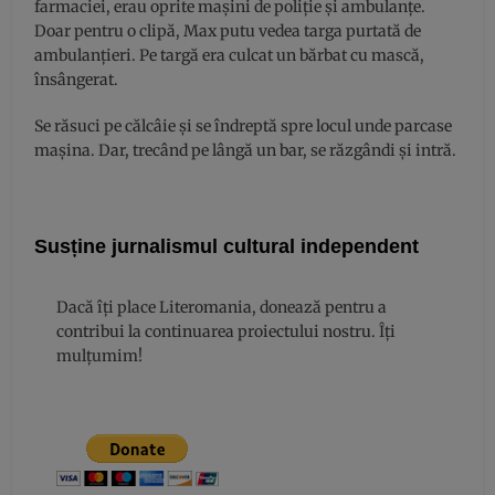
farmaciei, erau oprite maşini de poliţie şi ambulanţe.
Doar pentru o clipă, Max putu vedea targa purtată de
ambulanţieri. Pe targă era culcat un bărbat cu mască,
însângerat.
Se răsuci pe călcâie şi se îndreptă spre locul unde parcase
maşina. Dar, trecând pe lângă un bar, se răzgândi şi intră.
Susține jurnalismul cultural independent
Dacă îți place Literomania, donează pentru a
contribui la continuarea proiectului nostru. Îți
mulțumim!