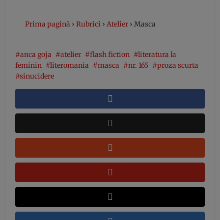
Prima pagină
›
Rubrici
›
Atelier
›
Masca
anca goja
atelier
flash fiction
literatura la
feminin
literomania
masca
nr. 165
proza scurta
sinucidere