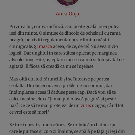
Anca Goja
Privirea lui, cumva adâncă, sau poate goală, nu-i putea
ieşi din minte. O simţise de dincolo de ochelarii cu ramă
neagră, potriviţi regulamentar peste limita măştii
chirugicale. Şi
masca
aceea, de ce, de ce? Nu avea nicio
logică. Dar unghiul în care stătea aplecat pe marginea
alveolei înverzite, aşteptarea aceea calmă şi totuşi atât de
agitată, îl făcea să creadă că nu se înşelase.
Max oftă din toţi rărunchii şi se întoarse pe partea
cealaltă. De obicei nu avea probleme cu somnul, dar
întâmplarea aceea îl dăduse peste cap. Dacă vrei să te
calce maşina, de ce îţi mai pui mască pe gură şi peste
nas? De ce să te mai protejezi de un
virus
ucigaş, când tot
ce vrei este să mori?
Se trezi obosit şi morocănos. Se îmbrăcă în hainele pe
care le purtase şi cu o zi înainte, se spălă pe faţă şi ieşi din