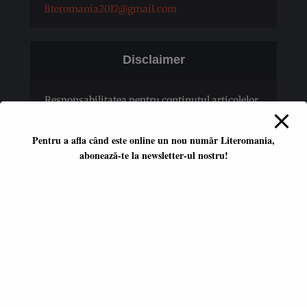
literomania2017@gmail.com
Disclaimer
Responsabilitatea pentru conţinutul articolelor
publicate revine în totalitate autorilor.
Pentru a afla când este online un nou număr Literomania,
abonează-te la newsletter-ul nostru!
Platformă literară independentă
ISSN 2668-7402
ISSN-L 2668-7402
Editori coordonatori:
Adina Dinițoiu
Raul Popescu
Data apariţiei primului număr: