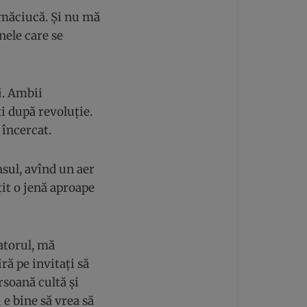
 măciucă. Și nu mă
nele care se
i. Ambii
i după revoluție.
 încercat.
asul, avînd un aer
it o jenă aproape
atorul, mă
ră pe invitați să
rsoană cultă și
 e bine să vrea să