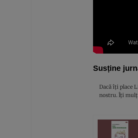
Susține jurn
Dacă îți place 
nostru. Îți mu