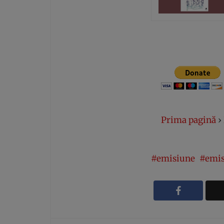
Prima pagină
›
emisiune
emis