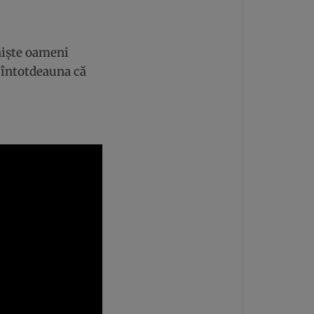
 niște oameni
 întotdeauna că