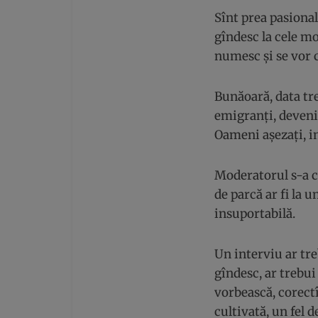
Sînt prea pasiona
gîndesc la cele mo
numesc și se vor c
Bunăoară, data tr
emigranți, deveniț
Oameni așezați, in
Moderatorul s-a co
de parcă ar fi la
insuportabilă.
Un interviu ar tr
gîndesc, ar trebui
vorbească, corectî
cultivată, un fel 