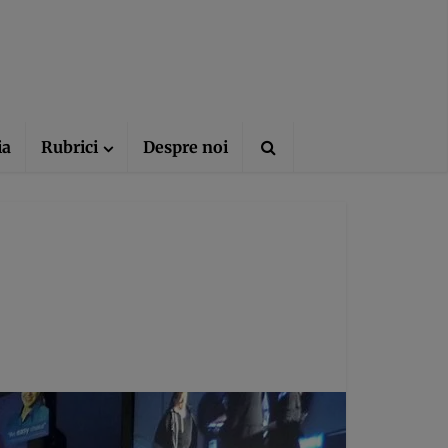
ia
Rubrici
Despre noi