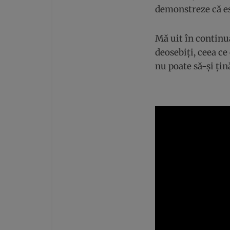
demonstreze că est
Mă uit în continua
deosebiți, ceea c
nu poate să-și țină