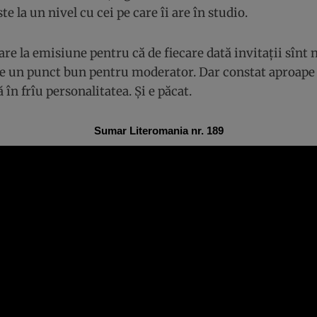
e la un nivel cu cei pe care îi are în studio.
re la emisiune pentru că de fiecare dată invitații sînt
e e un punct bun pentru moderator. Dar constat aproape
 în frîu personalitatea. Și e păcat.
Sumar Literomania nr. 189