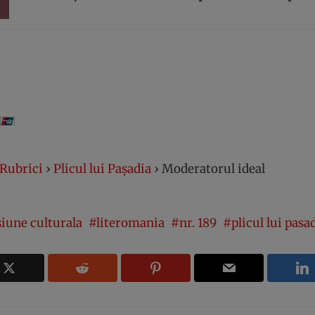
Rubrici
›
Plicul lui Pașadia
›
Moderatorul ideal
iune culturala
literomania
nr. 189
plicul lui pasa