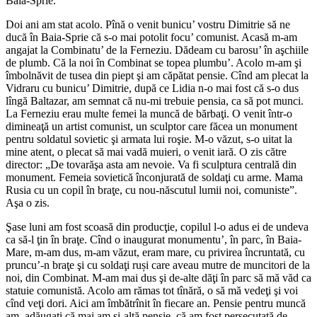
Baia-Sprie.
Doi ani am stat acolo. Pînă o venit bunicu’ vostru Dimitrie să ne
ducă în Baia-Sprie că s-o mai potolit focu’ comunist. Acasă m-am
angajat la Combinatu’ de la Ferneziu. Dădeam cu barosu’ în aşchiile
de plumb. Că la noi în Combinat se topea plumbu’. Acolo m-am şi
îmbolnăvit de tusea din piept şi am căpătat pensie. Cînd am plecat la
Vidraru cu bunicu’ Dimitrie, după ce Lidia n-o mai fost că s-o dus
lîngă Baltazar, am semnat că nu-mi trebuie pensia, ca să pot munci.
La Ferneziu erau multe femei la muncă de bărbaţi. O venit într-o
dimineaţă un artist comunist, un sculptor care făcea un monument
pentru soldatul sovietic şi armata lui roşie. M-o văzut, s-o uitat la
mine atent, o plecat să mai vadă muieri, o venit iară. O zis către
director: „De tovarăşa asta am nevoie. Va fi sculptura centrală din
monument. Femeia sovietică înconjurată de soldaţi cu arme. Mama
Rusia cu un copil în braţe, cu nou-născutul lumii noi, comuniste”.
Aşa o zis.
Şase luni am fost scoasă din producţie, copilul l-o adus ei de undeva
ca să-l ţin în braţe. Cînd o inaugurat monumentu’, în parc, în Baia-
Mare, m-am dus, m-am văzut, eram mare, cu privirea încruntată, cu
pruncu’-n braţe şi cu soldaţi ruși care aveau mutre de muncitori de la
noi, din Combinat. M-am mai dus şi de-alte dăţi în parc să mă văd ca
statuie comunistă. Acolo am rămas tot tînără, o să mă vedeţi şi voi
cînd veţi dori. Aici am îmbătrînit în fiecare an. Pensie pentru muncă
am, adăugaţi că mai am și-altă pensie, că am fost persecutată de