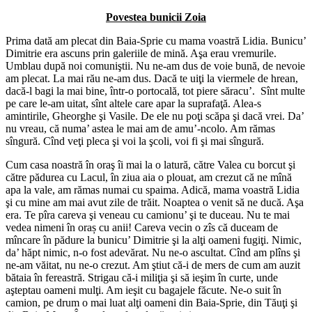
Povestea bunicii Zoia
Prima dată am plecat din Baia-Sprie cu mama voastră Lidia. Bunicu’
Dimitrie era ascuns prin galeriile de mină. Aşa erau vremurile.
Umblau după noi comuniştii. Nu ne-am dus de voie bună, de nevoie
am plecat. La mai rău ne-am dus. Dacă te uiţi la viermele de hrean,
dacă-l bagi la mai bine, într-o portocală, tot piere săracu’. Sînt multe
pe care le-am uitat, sînt altele care apar la suprafaţă. Alea-s
amintirile, Gheorghe şi Vasile. De ele nu poţi scăpa şi dacă vrei. Da’
nu vreau, că numa’ astea le mai am de amu’-ncolo. Am rămas
sîngură. Cînd veţi pleca şi voi la şcoli, voi fi şi mai sîngură.
Cum casa noastră în oraş îi mai la o latură, către Valea cu borcut şi
către pădurea cu Lacul, în ziua aia o plouat, am crezut că ne mînă
apa la vale, am rămas numai cu spaima. Adică, mama voastră Lidia
şi cu mine am mai avut zile de trăit. Noaptea o venit să ne ducă. Aşa
era. Te pîra careva şi veneau cu camionu’ şi te duceau. Nu te mai
vedea nimeni în oraș cu anii! Careva vecin o zîs că duceam de
mîncare în pădure la bunicu’ Dimitrie şi la alţi oameni fugiţi. Nimic,
da’ hăpt nimic, n-o fost adevărat. Nu ne-o ascultat. Cînd am plîns şi
ne-am văitat, nu ne-o crezut. Am ştiut că-i de mers de cum am auzit
bătaia în fereastră. Strigau că-i miliţia şi să ieşim în curte, unde
aşteptau oameni mulţi. Am ieşit cu bagajele făcute. Ne-o suit în
camion, pe drum o mai luat alţi oameni din Baia-Sprie, din Tăuţi şi