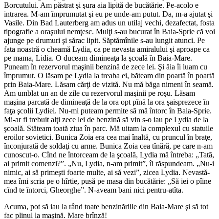
Borcutului. Am păstrat şi şura aia lipită de bucătărie. Pe-acolo e
intrarea. M-am împrumutat şi eu pe unde-am putut. Da, m-a ajutat şi
Vasile. Din Bad Lauterberg am adus un utilaj vechi, dezafectat, fosta
tipografie a oraşului nemţesc. Mulţi s-au bucurat în Baia-Sprie că voi
ajunge pe drumuri şi sărac lipit. Săptămînile s-au lungit atunci. Pe
fata noastră o cheamă Lydia, ca pe nevasta amiralului şi aproape ca
pe mama, Lidia. O duceam dimineaţa la şcoală în Baia-Mare.
Puneam în rezervorul maşinii benzină de zece lei. Şi ăia îi luam cu
împrumut. O lăsam pe Lydia la treaba ei, băteam din poartă în poartă
prin Baia-Mare. Lăsam cărţi de vizită. Nu mă băga nimeni în seamă.
Am umblat un an de zile cu rezervorul maşinii pe roşu. Lăsam
maşina parcată de dimineaţă de la ora opt pînă la ora şaisprezece în
faţa şcolii Lydiei. Nu-mi puteam permite să mă întorc în Baia-Sprie.
Mi-ar fi trebuit alţi zece lei de benzină să vin s-o iau pe Lydia de la
şcoală. Stăteam toată ziua în parc. Mă uitam la complexul cu statuile
eroilor sovietici. Bunica Zoia era cea mai înaltă, cu pruncul în braţe,
înconjurată de soldaţi cu arme. Bunica Zoia cea tînără, pe care n-am
cunoscut-o. Cînd ne întorceam de la şcoală, Lydia mă întreba: „Tată,
ai primit comenzi?”. „Nu, Lydia, n-am primit”, îi răspundeam. „Nu-i
nimic, ai să primeşti foarte multe, ai să vezi”, zicea Lydia. Nevastă-
mea îmi scria pe o hîrtie, pusă pe masa din bucătărie: „Să iei o pîine
cînd te întorci, Gheorghe”. N-aveam bani nici pentru-atîta.
Acuma, pot să iau la rând toate benzinăriile din Baia-Mare şi să tot
fac plinul la maşină. Mare brînză!