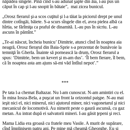
năpădea sîngele. Pînă cînd s-au adunat şapte din ăia, i-au pus un
căput în cap şi l-au snopit în bătaie”, mai zicea bunicul.
„Orosz fierarul şi-a scos cuţitul şi l-a tăiat la piciorul drept pe unul
dintre cotîngăi, băiete. S-a scurs sîngele din el, avea pielea albă ca
hîrtia, se fărîmiţa ca praful de dinamită. L-au pus în sicriu. L-au
ascuns în pămînt.”
„Te-ai născut, încheia bunicu’ Dimitrie, atunci cînd în noaptea aia
neagră, Orosz fierarul din Baia-Sprie s-a prezentat de bunăvoie la
temniţă în Gherla. Înainte să pornească la drum, Orosz fierarul a
spus: ‘Dimitrie, bem un kevert şi m-am dus’. ‘Îl bem fierare, îl bem,
că în noaptea asta am ajuns să-mi văd întîiul nepot’.”
***
Pe tata l-a chemat Baltazar. Nu l-am cunoscut. N-am amintiri cu el.
În mina Iosza-Bela, a puşcat un front la orizontul paişpe. N-au mai
ieşit nici el, nici minerul, nici ajutorul miner, nici vagonetarul şi nici
mecanicul de locomotivă. Au nimerit peste o gaură ascunsă, cu gaz
metan. Au intrat după ei salvatorii mineri. I-au găsit ţepeni şi reci.
Mama Lidia era groasă cu fratele meu Vasile. A murit de supărare,
cînd împlinisem patru ani. Pe mine mă cheamă Gheorghe. Eu şi