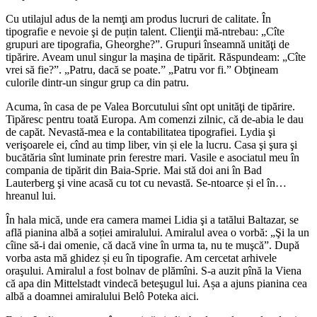
Cu utilajul adus de la nemţi am produs lucruri de calitate. În
tipografie e nevoie şi de puțin talent. Clienţii mă-ntrebau: „Cîte
grupuri are tipografia, Gheorghe?”. Grupuri înseamnă unităţi de
tipărire. Aveam unul singur la maşina de tipărit. Răspundeam: „Cîte
vrei să fie?”. „Patru, dacă se poate.” „Patru vor fi.” Obţineam
culorile dintr-un singur grup ca din patru.
Acuma, în casa de pe Valea Borcutului sînt opt unităţi de tipărire.
Tipăresc pentru toată Europa. Am comenzi zilnic, că de-abia le dau
de capăt. Nevastă-mea e la contabilitatea tipografiei. Lydia şi
verişoarele ei, cînd au timp liber, vin și ele la lucru. Casa şi şura şi
bucătăria sînt luminate prin ferestre mari. Vasile e asociatul meu în
compania de tipărit din Baia-Sprie. Mai stă doi ani în Bad
Lauterberg şi vine acasă cu tot cu nevastă. Se-ntoarce și el în…
hreanul lui.
În hala mică, unde era camera mamei Lidia şi a tatălui Baltazar, se
află pianina albă a soției amiralului. Amiralul avea o vorbă: „Şi la un
cîine să-i dai omenie, că dacă vine în urma ta, nu te muşcă”. După
vorba asta mă ghidez și eu în tipografie. Am cercetat arhivele
oraşului. Amiralul a fost bolnav de plămîni. S-a auzit pînă la Viena
că apa din Mittelstadt vindecă beteşugul lui. Așa a ajuns pianina cea
albă a doamnei amiralului Belô Poteka aici.