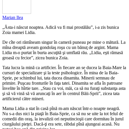
Marian Ilea
„Ăsta-i născut noaptea. Adică va fi mai prostălău”, i-a zis bunica
Zoia mamei Lidia.
De cîte ori rămîneam singur în cameră puneau pe mine o mătură. La
mîna dreaptă aveam gondolaş roşu cu un bănuţ de argint. Mama
Lidia m-o purtat în burta ascuţită şi umflată rău. „Lidia, eşti rămasă
groasă cu fecior”, zicea bunica Zoia.
Tata lucra la mină ca artificier. În fiecare an se ducea la Baia-Mare la
cursuri de specializare şi la teste psihologice. În mina de la Baia-
Sprie, pe schimbul lui, tata ducea dinamita. Minerii semnau de
primire. Puşcau fronturile în faţa tatei. Dinamita se afla în patroane
învelite în hîrtie tare. „Stau cu voi, măi, ca să nu furaţi substanţa asta
şi să vă vină să vă aruncaţi în aer în centrul Băii-Sprii”, zicea tata
artificierul către mineri.
Mama Lidia a stat în casă pînă m-am născut într-o noapte neagră.
Nu s-a dus nici la piaţă în Baia-Sprie, ca să nu se uite la tot felul de
comedii din oraş, la invalizii ori neputincioşii care dormitau în jurul
ciurgăului pieţei. Dacă-ţi era sete, răbdai pînă ajungeai acasă. Nu