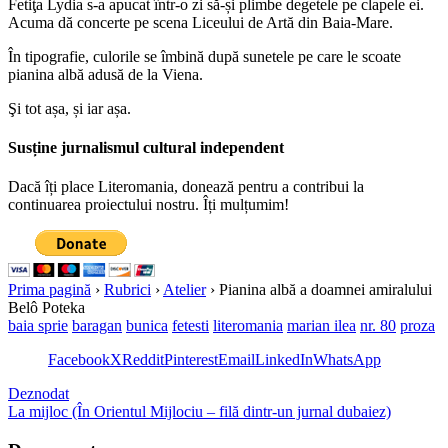
Fetiţa Lydia s-a apucat într-o zi să-și plimbe degetele pe clapele ei.
Acuma dă concerte pe scena Liceului de Artă din Baia-Mare.
În tipografie, culorile se îmbină după sunetele pe care le scoate
pianina albă adusă de la Viena.
Şi tot așa, și iar așa.
Susține jurnalismul cultural independent
Dacă îți place Literomania, donează pentru a contribui la
continuarea proiectului nostru. Îți mulțumim!
Prima pagină
›
Rubrici
›
Atelier
›
Pianina albă a doamnei amiralului
Belô Poteka
baia sprie
baragan
bunica
fetesti
literomania
marian ilea
nr. 80
proza
Facebook
X
Reddit
Pinterest
Email
LinkedIn
WhatsApp
Deznodat
La mijloc (În Orientul Mijlociu – filă dintr-un jurnal dubaiez)