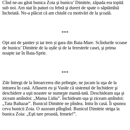
Cînd ne-au găsit bunica Zoia şi bunicu’ Dimitrie, zăpada era topită
sub noi. Am stat în paturi cu febră şi dureri de spate o săptămînă
încheiată. Ne-a plăcut că am chiulit cu motivări de la şcoală.
***
Opt ani de şantier și iar tren și gara din Baia-Mare. Scîndurile scoase
de bunicu’ Dimitrie de la ușile și de la ferestrele casei, şi prima
noapte iar în Baia-Sprie.
***
Zile întregi de la întoarcerea din pribegie, ne jucam la uşa de la
intrarea în casă. Aflasem eu şi Vasile că sistemul de închidere şi
deschidere a uşii noastre se numeşte mamă-tată. Deschideam uşa şi
ziceam amîndoi: „Mama Lidia”. Închideam uşa şi ziceam amîndoi:
„Tata Baltazar”. Bunicul Dimitrie ne pîndea. Intra în casă. Îi spunea
ceva bunicii Zoia. O auzeam plîngînd. Bunicul Dimitrie striga la
bunica Zoia: „Eşti tare proastă, femeie!”.