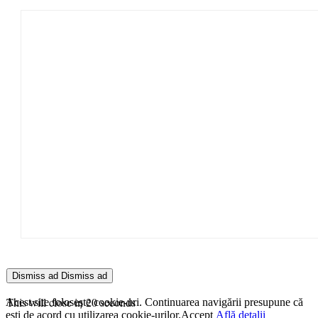
Dismiss ad
Dismiss ad
This will close in
20
seconds
Acest site folosește cookie-uri. Continuarea navigării presupune că
ești de acord cu utilizarea cookie-urilor.
Accept
Află detalii