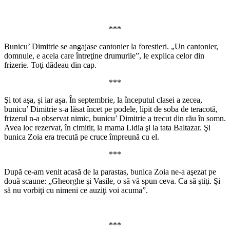
***
Bunicu’ Dimitrie se angajase cantonier la forestieri. „Un cantonier,
domnule, e acela care întreţine drumurile”, le explica celor din
frizerie. Toţi dădeau din cap.
***
Şi tot aşa, și iar așa. În septembrie, la începutul clasei a zecea,
bunicu’ Dimitrie s-a lăsat încet pe podele, lipit de soba de teracotă,
frizerul n-a observat nimic, bunicu’ Dimitrie a trecut din rău în somn.
Avea loc rezervat, în cimitir, la mama Lidia şi la tata Baltazar. Şi
bunica Zoia era trecută pe cruce împreună cu el.
***
După ce-am venit acasă de la parastas, bunica Zoia ne-a aşezat pe
două scaune: „Gheorghe şi Vasile, o să vă spun ceva. Ca să ştiţi. Şi
să nu vorbiţi cu nimeni ce auziţi voi acuma”.
***