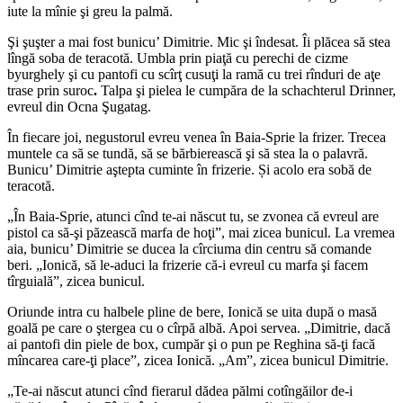
iute la mînie şi greu la palmă.
Şi şuşter a mai fost bunicu’ Dimitrie. Mic şi îndesat. Îi plăcea să stea
lîngă soba de teracotă. Umbla prin piaţă cu perechi de cizme
byurghely şi cu pantofi cu scîrţ cusuţi la ramă cu trei rînduri de aţe
trase prin suroc
.
Talpa şi pielea le cumpăra de la schachterul Drinner,
evreul din Ocna Şugatag.
În fiecare joi, negustorul evreu venea în Baia-Sprie la frizer. Trecea
muntele ca să se tundă, să se bărbierească şi să stea la o palavră.
Bunicu’ Dimitrie aştepta cuminte în frizerie. Și acolo era sobă de
teracotă.
„În Baia-Sprie, atunci cînd te-ai născut tu, se zvonea că evreul are
pistol ca să-şi păzească marfa de hoţi”, mai zicea bunicul. La vremea
aia, bunicu’ Dimitrie se ducea la cîrciuma din centru să comande
beri. „Ionică, să le-aduci la frizerie că-i evreul cu marfa şi facem
tîrguială”, zicea bunicul.
Oriunde intra cu halbele pline de bere, Ionică se uita după o masă
goală pe care o ştergea cu o cîrpă albă. Apoi servea. „Dimitrie, dacă
ai pantofi din piele de box, cumpăr şi o pun pe Reghina să-ţi facă
mîncarea care-ţi place”, zicea Ionică. „Am”, zicea bunicul Dimitrie.
„Te-ai născut atunci cînd fierarul dădea pălmi cotîngăilor de-i