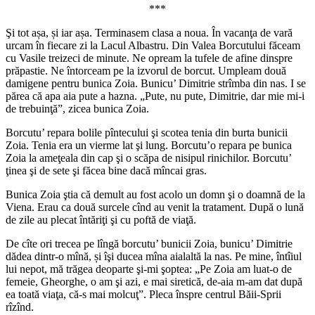
***
Şi tot așa, și iar așa. Terminasem clasa a noua. În vacanţa de vară
urcam în fiecare zi la Lacul Albastru. Din Valea Borcutului făceam
cu Vasile treizeci de minute. Ne opream la tufele de afine dinspre
prăpastie. Ne întorceam pe la izvorul de borcut. Umpleam două
damigene pentru bunica Zoia. Bunicu’ Dimitrie strîmba din nas. I se
părea că apa aia pute a hazna. „Pute, nu pute, Dimitrie, dar mie mi-i
de trebuinţă”, zicea bunica Zoia.
Borcutu’ repara bolile pîntecului şi scotea tenia din burta bunicii
Zoia. Tenia era un vierme lat şi lung. Borcutu’o repara pe bunica
Zoia la ameţeala din cap şi o scăpa de nisipul rinichilor. Borcutu’
ţinea şi de sete şi făcea bine dacă mîncai gras.
Bunica Zoia ştia că demult au fost acolo un domn şi o doamnă de la
Viena. Erau ca două surcele cînd au venit la tratament. După o lună
de zile au plecat întăriţi şi cu poftă de viaţă.
De cîte ori trecea pe lîngă borcutu’ bunicii Zoia, bunicu’ Dimitrie
dădea dintr-o mînă, și îşi ducea mîna aialaltă la nas. Pe mine, întîiul
lui nepot, mă trăgea deoparte şi-mi şoptea: „Pe Zoia am luat-o de
femeie, Gheorghe, o am şi azi, e mai siretică, de-aia m-am dat după
ea toată viaţa, că-s mai molcuţ”. Pleca înspre centrul Băii-Sprii
rîzînd.