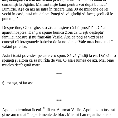
comunişti la Jigălia. Mai sînt nişte bani pentru voi după bunicu’
Dimitrie. Aşa că azi ne intră în fiecare lună 30 de milioane de lei
vechi în casă, nu-i rău deloc. Puteţi să vă gîndiţi să faceţi şcoli că le
putem plăti.
Despre tine, Gheorghe, s-o zîs la naştere că-i fi prostălău. Că ai
apărut noaptea. Da’ ţi-o spune bunica Zoia că tu eşti deşteptu’
familiei noastre şi nu frate-tău Vasile. Aşa că poţi să vezi şi să
cunoşti că bozgoanele babelor de la noi de pe Vale nu-s bune nici în
valăul porcilor.
Asta-i toată povestea pe care v-o spun. Să vă gîndiţi la ea. Da’ să n-o
spuneţi şi altora ca să nu rîdă de voi. C-aşa-i lumea de azi. Mai bine
mucles decît gură mare.
***
Şi tot aşa, și iar așa.
***
Apoi am terminat liceul. Întîi eu. A urmat Vasile. Apoi ne-am însurat
şi ne-am mutat în apartamente de bloc. Mie mi l-au repartizat de la