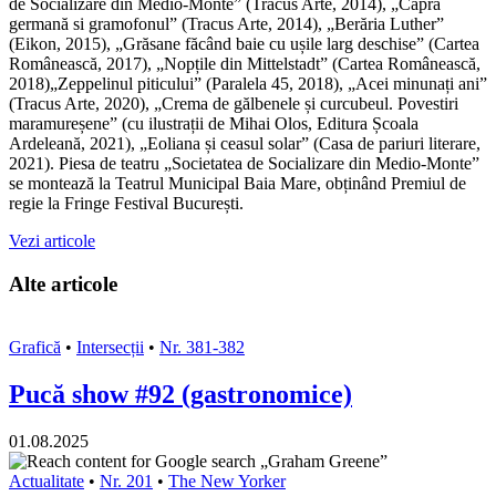
de Socializare din Medio-Monte” (Tracus Arte, 2014), „Capra
germană si gramofonul” (Tracus Arte, 2014), „Berăria Luther”
(Eikon, 2015), „Grăsane făcând baie cu ușile larg deschise” (Cartea
Românească, 2017), „Nopțile din Mittelstadt” (Cartea Românească,
2018)„Zeppelinul piticului” (Paralela 45, 2018), „Acei minunați ani”
(Tracus Arte, 2020), „Crema de gălbenele și curcubeul. Povestiri
maramureșene” (cu ilustrații de Mihai Olos, Editura Școala
Ardeleană, 2021), „Eoliana și ceasul solar” (Casa de pariuri literare,
2021). Piesa de teatru „Societatea de Socializare din Medio-Monte”
se montează la Teatrul Municipal Baia Mare, obținând Premiul de
regie la Fringe Festival București.
Vezi articole
Alte articole
Grafică
•
Intersecții
•
Nr. 381-382
Pucă show #92 (gastronomice)
01.08.2025
Actualitate
•
Nr. 201
•
The New Yorker