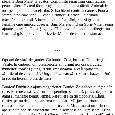
pleca la Baia-Mare, la abator. Comuniştii repartizau cinci tăuraşi
pentru tăiere. Evreul făcea rugăciunile dinaintea tăierii. Animalele
încăpeau pe mîna măcelarilor. Schachterul controla carnea. Punea
ştampila pe care scria: „Coşer, Drinner”. Carnea lua drumul
măcelăriei evreieşti. Vinerea, evreul tăia găini, raţe şi gîşte la
familiile care mîncau coşer în Baia-Mare şi-n Baia-Sprie.Vineri seara
ajungea acasă în Ocna Şugatag. Cînd ne-am întors din pribegie, nu
l-am mai găsit pe evreu la frizerie. Murise de cancer la stomac.
***
Opt ani de viaţă de şantier. Cu bunica Zoia, bunicu’ Dimitrie şi
Vasile. În cartierul din prefabricate am primit noi casă. Lucrau
muncitori români şi unguri din Transilvania. Noi îi spuneam
„Cartierul de ciocolată”. Ungurii îi ziceau „Csokolade hazek”. Pînă
la şcoală făceam o oră de mers.
Bunicu’ Dimitrie a ajuns magazioner. Bunica Zoia făcea curăţenie în
case. Fiecare casă avea curte, dependinţe şi toaletă, plus coteţ pentru
găini şi magazie pentru lemne. Pereţii era ca de ciocolată. Lîngă
cartier, pe un deal, era cazarma cu soldaţi. Mă jucam printre
camioane. Seara mă luau plutonierii cu ei. Mi-au arătat un ochi de
apă sub un pod de cale ferată. Împlinisem şase ani. Era seară. Luna
se oglinde în apa aia. „Vezi, Gheorghe? Luna a ieşit la pescuit”, mi-a