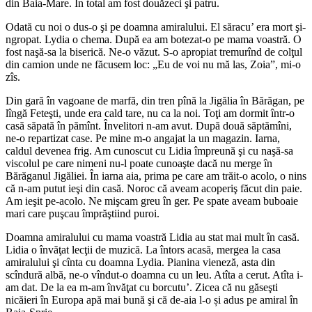
din Baia-Mare. În total am fost douăzeci şi patru.
Odată cu noi o dus-o şi pe doamna amiralului. El săracu’ era mort şi-
ngropat. Lydia o chema. După ea am botezat-o pe mama voastră. O
fost naşă-sa la biserică. Ne-o văzut. S-o apropiat tremurînd de colţul
din camion unde ne făcusem loc: „Eu de voi nu mă las, Zoia”, mi-o
zîs.
Din gară în vagoane de marfă, din tren pînă la Jigălia în Bărăgan, pe
lîngă Feteşti, unde era cald tare, nu ca la noi. Toţi am dormit într-o
casă săpată în pămînt. Învelitori n-am avut. După două săptămîni,
ne-o repartizat case. Pe mine m-o angajat la un magazin. Iarna,
caldul devenea frig. Am cunoscut cu Lidia împreună şi cu naşă-sa
viscolul pe care nimeni nu-l poate cunoaşte dacă nu merge în
Bărăganul Jigăliei. În iarna aia, prima pe care am trăit-o acolo, o nins
că n-am putut ieşi din casă. Noroc că aveam acoperiş făcut din paie.
Am ieşit pe-acolo. Ne mişcam greu în ger. Pe spate aveam buboaie
mari care puşcau împrăştiind puroi.
Doamna amiralului cu mama voastră Lidia au stat mai mult în casă.
Lidia o învăţat lecţii de muzică. La întors acasă, mergea la casa
amiralului şi cînta cu doamna Lydia. Pianina vieneză, asta din
scîndură albă, ne-o vîndut-o doamna cu un leu. Atîta a cerut. Atîta i-
am dat. De la ea m-am învăţat cu borcutu’. Zicea că nu găseşti
nicăieri în Europa apă mai bună şi că de-aia l-o și adus pe amiral în