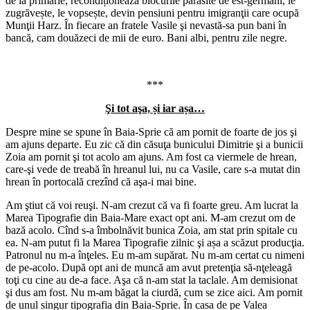
de la primărie, recondiționează blocurile părăsite de est-germani, le
zugrăvește, le vopsește, devin pensiuni pentru imigranţii care ocupă
Munţii Harz. În fiecare an fratele Vasile şi nevastă-sa pun bani în
bancă, cam douăzeci de mii de euro. Bani albi, pentru zile negre.
***
Şi tot aşa, și iar așa…
Despre mine se spune în Baia-Sprie că am pornit de foarte de jos şi
am ajuns departe. Eu zic că din căsuţa bunicului Dimitrie şi a bunicii
Zoia am pornit şi tot acolo am ajuns. Am fost ca viermele de hrean,
care-şi vede de treabă în hreanul lui, nu ca Vasile, care s-a mutat din
hrean în portocală crezînd că aşa-i mai bine.
Am ştiut că voi reuşi. N-am crezut că va fi foarte greu. Am lucrat la
Marea Tipografie din Baia-Mare exact opt ani. M-am crezut om de
bază acolo. Cînd s-a îmbolnăvit bunica Zoia, am stat prin spitale cu
ea. N-am putut fi la Marea Tipografie zilnic şi așa a scăzut producţia.
Patronul nu m-a înţeles. Eu m-am supărat. Nu m-am certat cu nimeni
de pe-acolo. După opt ani de muncă am avut pretenţia să-nţeleagă
toţi cu cine au de-a face. Aşa că n-am stat la taclale. Am demisionat
şi dus am fost. Nu m-am băgat la ciurdă, cum se zice aici. Am pornit
de unul singur tipografia din Baia-Sprie. În casa de pe Valea