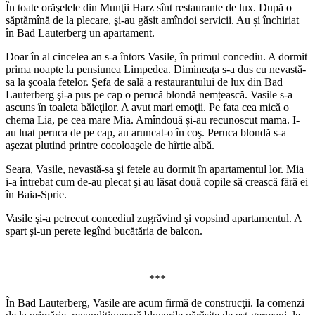
În toate orăşelele din Munţii Harz sînt restaurante de lux. După o
săptămînă de la plecare, şi-au găsit amîndoi servicii. Au și închiriat
în Bad Lauterberg un apartament.
Doar în al cincelea an s-a întors Vasile, în primul concediu. A dormit
prima noapte la pensiunea Limpedea. Dimineaţa s-a dus cu nevastă-
sa la şcoala fetelor. Şefa de sală a restaurantului de lux din Bad
Lauterberg şi-a pus pe cap o perucă blondă nemțească. Vasile s-a
ascuns în toaleta băieţilor. A avut mari emoţii. Pe fata cea mică o
chema Lia, pe cea mare Mia. Amîndouă și-au recunoscut mama. I-
au luat peruca de pe cap, au aruncat-o în coş. Peruca blondă s-a
aşezat plutind printre cocoloaşele de hîrtie albă.
Seara, Vasile, nevastă-sa şi fetele au dormit în apartamentul lor. Mia
i-a întrebat cum de-au plecat şi au lăsat două copile să crească fără ei
în Baia-Sprie.
Vasile şi-a petrecut concediul zugrăvind şi vopsind apartamentul. A
spart şi-un perete legînd bucătăria de balcon.
***
În Bad Lauterberg, Vasile are acum firmă de construcţii. Ia comenzi