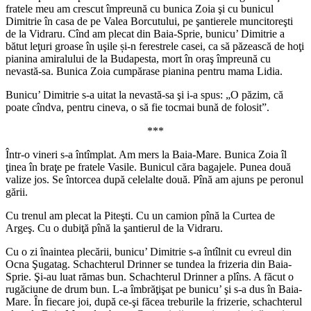
fratele meu am crescut împreună cu bunica Zoia şi cu bunicul
Dimitrie în casa de pe Valea Borcutului, pe şantierele muncitoreşti
de la Vidraru. Cînd am plecat din Baia-Sprie, bunicu’ Dimitrie a
bătut leţuri groase în uşile și-n ferestrele casei, ca să păzească de hoţi
pianina amiralului de la Budapesta, mort în oraş împreună cu
nevastă-sa. Bunica Zoia cumpărase pianina pentru mama Lidia.
Bunicu’ Dimitrie s-a uitat la nevastă-sa şi i-a spus: „O păzim, că
poate cîndva, pentru cineva, o să fie tocmai bună de folosit”.
***
Într-o vineri s-a întîmplat. Am mers la Baia-Mare. Bunica Zoia îl
ţinea în braţe pe fratele Vasile. Bunicul căra bagajele. Punea două
valize jos. Se întorcea după celelalte două. Pînă am ajuns pe peronul
gării.
Cu trenul am plecat la Piteşti. Cu un camion pînă la Curtea de
Argeş. Cu o dubiţă pînă la şantierul de la Vidraru.
Cu o zi înaintea plecării, bunicu’ Dimitrie s-a întîlnit cu evreul din
Ocna Şugatag. Schachterul Drinner se tundea la frizeria din Baia-
Sprie. Şi-au luat rămas bun. Schachterul Drinner a plîns. A făcut o
rugăciune de drum bun. L-a îmbrăţişat pe bunicu’ şi s-a dus în Baia-
Mare. În fiecare joi, după ce-şi făcea treburile la frizerie, schachterul