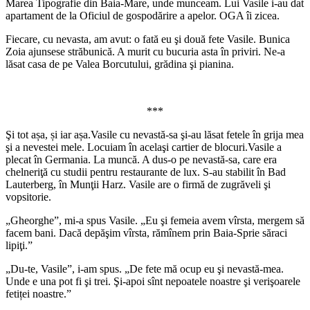
Marea Tipografie din Baia-Mare, unde munceam. Lui Vasile i-au dat
apartament de la Oficiul de gospodărire a apelor. OGA îi zicea.
Fiecare, cu nevasta, am avut: o fată eu şi două fete Vasile. Bunica
Zoia ajunsese străbunică. A murit cu bucuria asta în priviri. Ne-a
lăsat casa de pe Valea Borcutului, grădina şi pianina.
***
Şi tot așa, și iar așa.Vasile cu nevastă-sa şi-au lăsat fetele în grija mea
şi a nevestei mele. Locuiam în acelaşi cartier de blocuri.Vasile a
plecat în Germania. La muncă. A dus-o pe nevastă-sa, care era
chelneriţă cu studii pentru restaurante de lux. S-au stabilit în Bad
Lauterberg, în Munţii Harz. Vasile are o firmă de zugrăveli şi
vopsitorie.
„Gheorghe”, mi-a spus Vasile. „Eu şi femeia avem vîrsta, mergem să
facem bani. Dacă depăşim vîrsta, rămînem prin Baia-Sprie săraci
lipiţi.”
„Du-te, Vasile”, i-am spus. „De fete mă ocup eu şi nevastă-mea.
Unde e una pot fi şi trei. Şi-apoi sînt nepoatele noastre şi verişoarele
fetiței noastre.”