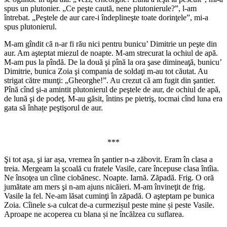
spus un plutonier. „Ce peşte caută, nene plutonierule?”, l-am
întrebat. „Peştele de aur care-i îndeplineşte toate dorinţele”, mi-a
spus plutonierul.
M-am gîndit că n-ar fi rău nici pentru bunicu’ Dimitrie un peşte din
aur. Am aşteptat miezul de noapte. M-am strecurat la ochiul de apă.
M-am pus la pîndă. De la două şi pînă la ora şase dimineaţă, bunicu’
Dimitrie, bunica Zoia şi compania de soldaţi m-au tot căutat. Au
strigat către munţi: „Gheorghe!”. Au crezut că am fugit din şantier.
Pînă cînd şi-a amintit plutonierul de peştele de aur, de ochiul de apă,
de lună şi de podeţ. M-au găsit, întins pe pietriş, tocmai cînd luna era
gata să înhațe peştişorul de aur.
***
Şi tot aşa, şi iar așa, vremea în şantier n-a zăbovit. Eram în clasa a
treia. Mergeam la şcoală cu fratele Vasile, care începuse clasa întîia.
Ne însoţea un cîine ciobănesc. Noapte. Iarnă. Zăpadă. Frig. O oră
jumătate am mers şi n-am ajuns nicăieri. M-am învineţit de frig.
Vasile la fel. Ne-am lăsat cuminţi în zăpadă. O aşteptam pe bunica
Zoia. Cîinele s-a culcat de-a curmezișul peste mine și peste Vasile.
Aproape ne acoperea cu blana și ne încălzea cu suflarea.