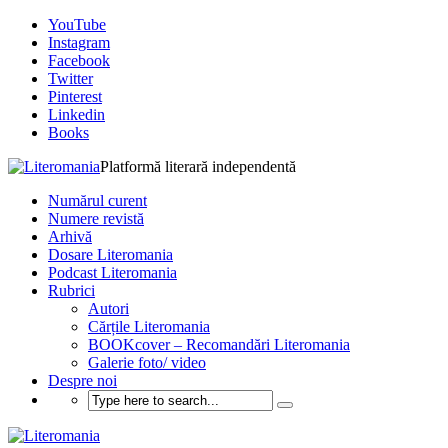
YouTube
Instagram
Facebook
Twitter
Pinterest
Linkedin
Books
Platformă literară independentă
Numărul curent
Numere revistă
Arhivă
Dosare Literomania
Podcast Literomania
Rubrici
Autori
Cărțile Literomania
BOOKcover – Recomandări Literomania
Galerie foto/ video
Despre noi