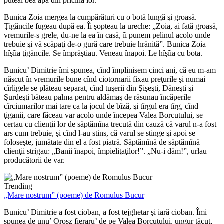
puteai bea apă din pricina lor.
Bunica Zoia mergea la cumpărături cu o botă lungă şi groasă.
Ţigăncile fugeau după ea. Îi şopteau la ureche: „Zoia, ai fată groasă,
vremurile-s grele, du-ne la ea în casă, îi punem pelinul acolo unde
trebuie şi vă scăpaţi de-o gură care trebuie hrănită”. Bunica Zoia
hîşîia ţigăncile. Se împrăştiau. Veneau înapoi. Le hîşîia cu bota.
Bunicu’ Dimitrie îmi spunea, cînd împlinisem cinci ani, că eu m-am
născut în vremurile bune cînd ciotornarii fixau preţurile şi numai
cîrligele se plăteau separat, cînd tuşerii din Şişeşti, Dăneşti şi
Şurdeşti băteau palma pentru aldămaş de răsunau încăperile
cîrciumarilor mai tare ca la jocul de bîză, şi tîrgul era tîrg, cînd
ţiganii, care făceau var acolo unde începea Valea Borcutului, se
certau cu clienţii lor de săptămîna trecută din cauză că varul n-a fost
ars cum trebuie, şi cînd l-au stins, că varul se stinge şi apoi se
foloseşte, jumătate din el a fost piatră. Săptămînă de săptămînă
clienţii strigau: „Banii înapoi, împieliţaţilor!”. „Nu-i dăm!”, urlau
producătorii de var.
Trending
„Mare nostrum” (poeme) de Romulus Bucur
Bunicu’ Dimitrie a fost cioban, a fost tejghetar şi iară cioban. Îmi
spunea de unu’ Orosz fieraru’ de pe Valea Borcutului, ungur tăcut,