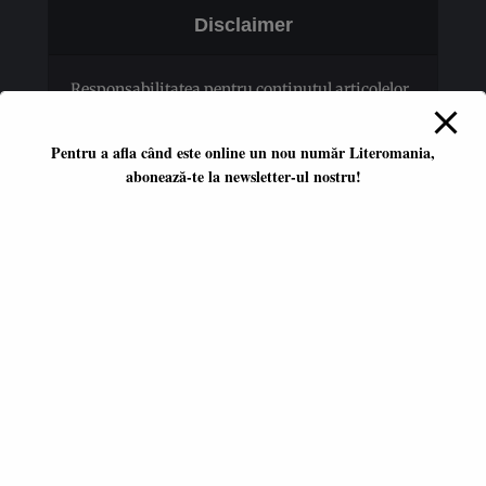
Disclaimer
Responsabilitatea pentru conţinutul articolelor
publicate revine în totalitate autorilor.
Pentru a afla când este online un nou număr Literomania,
abonează-te la newsletter-ul nostru!
Platformă literară independentă
ISSN 2668-7402
ISSN-L 2668-7402
Editori coordonatori:
Adina Dinițoiu
Raul Popescu
Data apariţiei primului număr:
ianuarie 2017
E-mail:
literomania2017@gmail.com