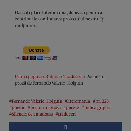
Dacă îți place Literomania, donează pentru a
contribui la continuarea proiectului nostru. Îți
mulțumim!
Prima pagină
›
Rubrici
›
Traduceri
›
Poeme în
proză de Fernando Valerio-Holguín
Fernando Valerio-Holguín
literomania
nr. 228
poeme
poeme in proza
poezie
rodica grigore
Silencio de amatistas
traduceri