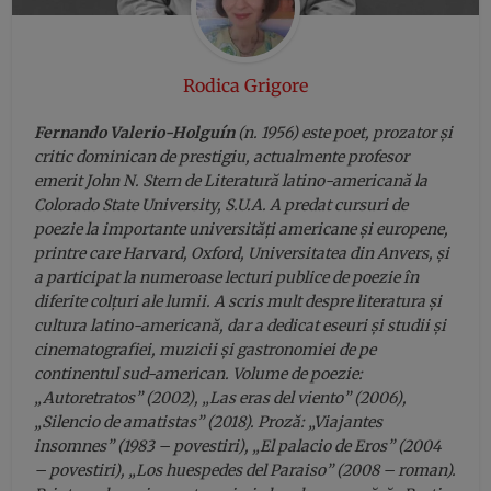
Rodica Grigore
Fernando Valerio-Holguín
(n. 1956) este poet, prozator și
critic dominican de prestigiu, actualmente profesor
emerit John N. Stern de Literatură latino-americană la
Colorado State University, S.U.A. A predat cursuri de
poezie la importante universități americane și europene,
printre care Harvard, Oxford, Universitatea din Anvers, și
a participat la numeroase lecturi publice de poezie în
diferite colțuri ale lumii. A scris mult despre literatura și
cultura latino-americană, dar a dedicat eseuri și studii și
cinematografiei, muzicii și gastronomiei de pe
continentul sud-american. Volume de poezie:
„Autoretratos” (2002), „Las eras del viento” (2006),
„Silencio de amatistas” (2018). Proză: „Viajantes
insomnes” (1983 – povestiri), „El palacio de Eros” (2004
– povestiri), „Los huespedes del Paraiso” (2008 – roman).