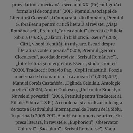
proza latino-amerieană a secolului XX. (Re)configurări
formale şí de conținut” (2015, Premiul Asociației de
Literatură Generală și Comparată” din România, Premiul
G. Ibrăileanu pentru critică literară al revistei „Viața
Românească”, Premiul „Cartea anuluì”, acordat de Filiala
Sibiu a U.S.R.), „Călătorii în bibliotecă. Eseuri” (2016),
„Cărți, vise și identități în mișcare. Eseuri despre
literatura contemporană” (2018, Premiul „Șerban
Cioculescu”, acordat de revista „Scrisul Românesc”),
„Între lectură și interpretare. Eseuri, studii, cronici”
(2020). Traduceri: Octavìo Paz, „Copiii mlaștinii. Poezia
modernă de la romantism la avangardă” (2003/2017),
Manuel Cortés Castañeda, „Oglinda Celuilalt. Antologie
poetică” (2006), Andrei Oodrescu, „Un bar din Brooklyn.
Nuvele şi povestiri” (2006, Premiul pentru Traducere a1
Filialei Sibiu a U.S.R.). A coordonat şi a realizat antologia
de texte a Festivalului Internațional de Teatru de la Siblu,
în perioada 2005-2012. A publicat numeroase articole în
presa literară, în revistele: „Euphorion”, „Observator
Cultural”, „Saeculum”, „Scrisul Românesc”, „Viața