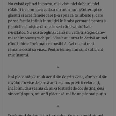
Nu există oglinzi în poem, nici vise, nici dubluri, nici
călători insomniaci; ci doar un murmur neîntrerupt de
glasuri și acea femeie care ți-a spus că te iubește și care
pare a face la infinit înmulțiri în limba germană pentru a-
ți potoli neliniștea din acele seri când vântul bate
neiertător. Nu există oglinzi ca să nu vadă tristețea care-
mi schimonosește chipul. Visele au intrat în derivă atunci
când iubirea încă mai era posibilă. Azi nu-mi mai
rămâne decât să visez. Pentru temeri îmi sunt suficient
mie însumi.
⁎
Îmi place atât de mult aerul tău de crin zvelt, zâmbetul tău
învăluit în vise de parcă ar fi ascuns privirii celorlalți,
încât îmi dau seama că mi-a fost atât de dor de tine, deși
sincer îți spun, mi-ar fi plăcut să-mi fie un pic mai puțin.
⁎
Dacă mori de dorul de a fi cu mine, de ce nu mori atunci