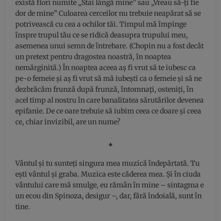
există flori numite „Stai lângă mine” sau „Vreau să-ți fie
dor de mine” Culoarea cerceilor nu trebuie neapărat să se
potrivească cu cea a ochilor tăi. Timpul mă împinge
înspre trupul tău ce se ridică deasupra trupului meu,
asemenea unui semn de întrebare. (Chopin nu a fost decât
un pretext pentru dragostea noastră, în noaptea
nemărginită.) În noaptea aceea aș fi vrut să te iubesc ca
pe-o femeie și aș fi vrut să mă iubești ca o femeie și să ne
dezbrăcăm frunză după frunză, întomnați, osteniți, în
acel timp al nostru în care banalitatea sărutărilor devenea
epifanie. De ce oare trebuie să iubim ceea ce doare și ceea
ce, chiar invizibil, are un nume?
⁎
Vântul și tu sunteți singura mea muzică îndepărtată. Tu
ești vântul și graba. Muzica este căderea mea. Și în ciuda
vântului care mă smulge, eu rămân în mine – sintagma e
un ecou din Spinoza, desigur –, dar, fără îndoială, sunt în
tine.