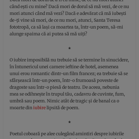
când ești cu mine? Dacă mori de dorul să mă vezi, de ce nu
mori atunci când mă vezi? Dacă e adevărat că mă iubești
de-ți vine să mori, de ce nu mori, atunci, Santa Teresa
fototropă, ca să lași ca moartea ta, într-un poem, să-mi
alunge spaima că ai putea să mă uiți?
⁎
O iubire imposibilă nu trebuie să se termine în sinucidere,
în întunericul unei camere ieftine de hotel, asemenea
unui erou romantic dintr-un film francez; ea trebuie să se
sfârșească într-un poem, într-o frumoasă poveste de
dragoste sau într-o piesă de teatru. De aceea, nebunia
mea se odihnește în trupul tău, cadavru de cuvinte, fum,
umbră sau poem. Nimic atât de tragic și de banal ca o
moarte din
iubire
lipsită de poem.
⁎
Poetul coboară pe alee culegând amintiri despre iubirile