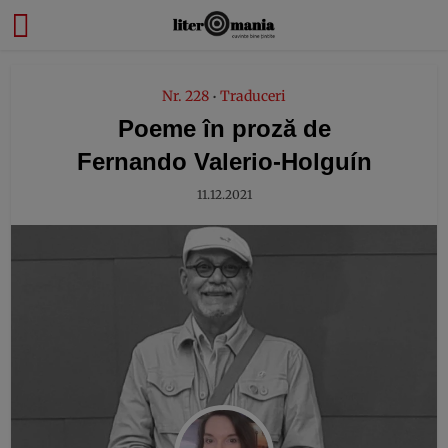
modal-check
Nr. 228
Traduceri
•
Poeme în proză de
Fernando Valerio-Holguín
11.12.2021