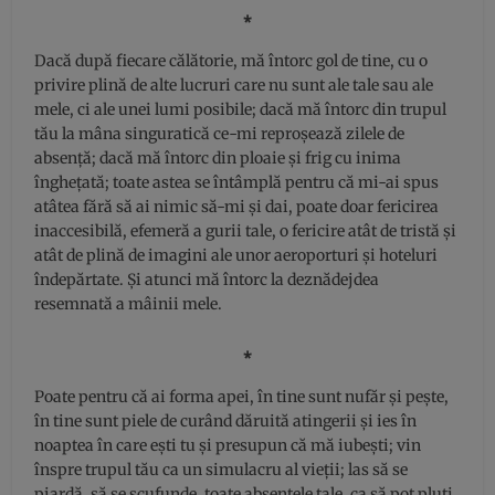
⁎
Dacă după fiecare călătorie, mă întorc gol de tine, cu o
privire plină de alte lucruri care nu sunt ale tale sau ale
mele, ci ale unei lumi posibile; dacă mă întorc din trupul
tău la mâna singuratică ce-mi reproșează zilele de
absență; dacă mă întorc din ploaie și frig cu inima
înghețată; toate astea se întâmplă pentru că mi-ai spus
atâtea fără să ai nimic să-mi și dai, poate doar fericirea
inaccesibilă, efemeră a gurii tale, o fericire atât de tristă și
atât de plină de imagini ale unor aeroporturi și hoteluri
îndepărtate. Și atunci mă întorc la deznădejdea
resemnată a mâinii mele.
⁎
Poate pentru că ai forma apei, în tine sunt nufăr și pește,
în tine sunt piele de curând dăruită atingerii și ies în
noaptea în care ești tu și presupun că mă iubești; vin
înspre trupul tău ca un simulacru al vieții; las să se
piardă, să se scufunde, toate absențele tale, ca să pot pluti