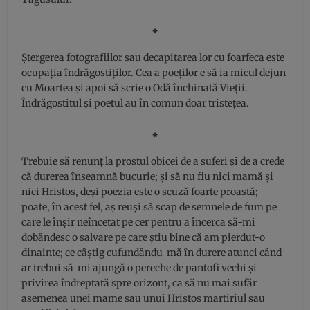
⁎
Ștergerea fotografiilor sau decapitarea lor cu foarfeca este
ocupația îndrăgostiților. Cea a poeților e să ia micul dejun
cu Moartea și apoi să scrie o Odă închinată Vieții.
Îndrăgostitul și poetul au în comun doar tristețea.
⁎
Trebuie să renunț la prostul obicei de a suferi și de a crede
că durerea înseamnă bucurie; și să nu fiu nici mamă și
nici Hristos, deși poezia este o scuză foarte proastă;
poate, în acest fel, aș reuși să scap de semnele de fum pe
care le înșir neîncetat pe cer pentru a încerca să-mi
dobândesc o salvare pe care știu bine că am pierdut-o
dinainte; ce câștig cufundându-mă în durere atunci când
ar trebui să-mi ajungă o pereche de pantofi vechi și
privirea îndreptată spre orizont, ca să nu mai sufăr
asemenea unei mame sau unui Hristos martiriul sau