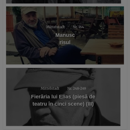
Mittelstadt
Nr. 164
Manusc
risul
Mittelstadt
Nr. 248-249
Fierăria lui Elias (piesă de
teatru în cinci scene) (III)