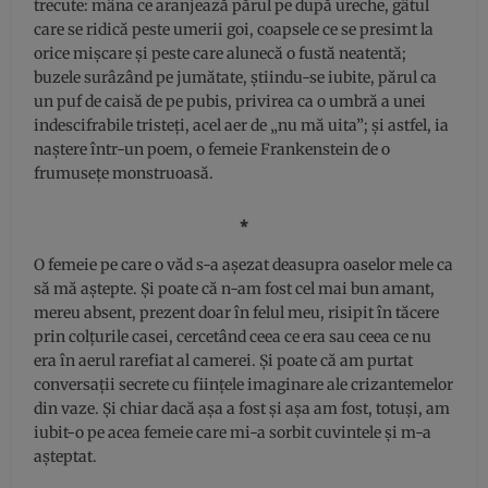
trecute: mâna ce aranjează părul pe după ureche, gâtul
care se ridică peste umerii goi, coapsele ce se presimt la
orice mișcare și peste care alunecă o fustă neatentă;
buzele surâzând pe jumătate, știindu-se iubite, părul ca
un puf de caisă de pe pubis, privirea ca o umbră a unei
indescifrabile tristeți, acel aer de „nu mă uita”; și astfel, ia
naștere într-un poem, o femeie Frankenstein de o
frumusețe monstruoasă.
⁎
O femeie pe care o văd s-a așezat deasupra oaselor mele ca
să mă aștepte. Și poate că n-am fost cel mai bun amant,
mereu absent, prezent doar în felul meu, risipit în tăcere
prin colțurile casei, cercetând ceea ce era sau ceea ce nu
era în aerul rarefiat al camerei. Și poate că am purtat
conversații secrete cu ființele imaginare ale crizantemelor
din vaze. Și chiar dacă așa a fost și așa am fost, totuși, am
iubit-o pe acea femeie care mi-a sorbit cuvintele și m-a
așteptat.