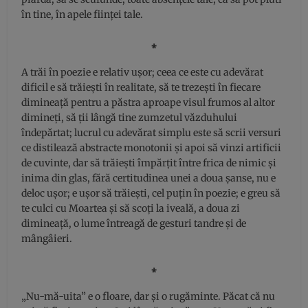
în tine, în apele ființei tale.
⁎
A trăi în poezie e relativ ușor; ceea ce este cu adevărat
dificil e să trăiești în realitate, să te trezești în fiecare
dimineață pentru a păstra aproape visul frumos al altor
dimineți, să ții lângă tine zumzetul văzduhului
îndepărtat; lucrul cu adevărat simplu este să scrii versuri
ce distilează abstracte monotonii și apoi să vinzi artificii
de cuvinte, dar să trăiești împărțit între frica de nimic și
inima din glas, fără certitudinea unei a doua șanse, nu e
deloc ușor; e ușor să trăiești, cel puțin în poezie; e greu să
te culci cu Moartea și să scoți la iveală, a doua zi
dimineață, o lume întreagă de gesturi tandre și de
mângâieri.
⁎
„Nu-mă-uita” e o floare, dar și o rugăminte. Păcat că nu