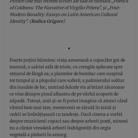
Printre cele mai recente scrieri ale sale se numără „Poetics
of Coldness: The Narrative of Virgilio Piñera”, și „Post-
Modern Banality: Essays on Latin American Cultural
Identity”. (
Rodica Grigore
)
⁎
Foarte puțini bănuiesc viața amoroasă a copacilor goi de
toamnă; a salciei atât de triste, cu crengile aplecate spre
stejarul de lângă ea; a plantelor de bumbac care suspină
tot timpul și a plopului care suferă; a palmierului solitar
din insulele de foc, nutrind dulcele vis al brizei răcoroase
ce vine dinspre pinul albastru de pe vârful acoperit de
zăpadă. Totuși, unii și-ar fi putut imagina că atunci când
vântul bate mai tare, mestecenii se sărută în taină și
cedrii se îmbrățișează cu tandrețe. Dacă cineva a vorbit
despre muzicienii copaci sau despre arborii poeți, nimeni
nu a cântat vreodată arborii îndrăgostiți din orgia
vegetală a pădurii în amurg.