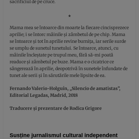
sacrificiul de pe cruce.
⁎
Mama mea se întoarce din moarte la fiecare cincisprezece
aprilie; i se întorc mâinile și zâmbetul de pe chip. Mama
se întoarce și tot în aprilie revine burnița, iar serile surde
se umplu de sunetul tunetului. Se întoarce, atunci, cu
mâinile încleștate pe trupul meu, fără să-mi poată
readuce și zâmbetul pe buze. Mama e o cicatrice ce
sângerează în aprilie, deopotrivă în sunetele înfundate de
tunet ale serii și în sărutările mele lipsite de ea.
Fernando Valerio-Holguín, „Silencio de amatistas”,
Editorial Legadas, Madrid, 2018
Traducere și prezentare de Rodica Grigore
Susține jurnalismul cultural independent