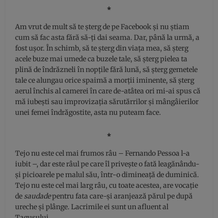
⁎
Am vrut de mult să te șterg de pe Facebook și nu știam
cum să fac asta fără să-ți dai seama. Dar, până la urmă, a
fost ușor. În schimb, să te șterg din viața mea, să șterg
acele buze mai umede ca buzele tale, să șterg pielea ta
plină de îndrăzneli în nopțile fără lună, să șterg gemetele
tale ce alungau orice spaimă a morții iminente, să șterg
aerul închis al camerei în care de-atâtea ori mi-ai spus că
mă iubești sau improvizația sărutărrilor și mângâierilor
unei femei îndrăgostite, asta nu puteam face.
⁎
Tejo nu este cel mai frumos râu – Fernando Pessoa l-a
iubit –, dar este râul pe care îl privește o fată leagănându-
și picioarele pe malul său, într-o dimineață de duminică.
Tejo nu este cel mai larg râu, cu toate acestea, are vocație
de
saudade
pentru fata care-și aranjează părul pe după
ureche și plânge. Lacrimile ei sunt un afluent al
Tagusului.