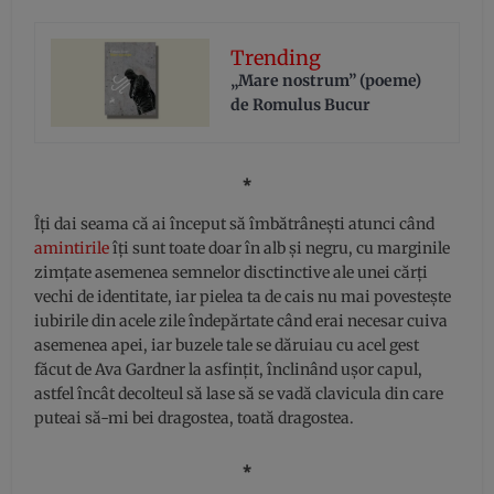
Trending
„Mare nostrum” (poeme)
de Romulus Bucur
⁎
Îți dai seama că ai început să îmbătrânești atunci când
amintirile
îți sunt toate doar în alb și negru, cu marginile
zimțate asemenea semnelor disctinctive ale unei cărți
vechi de identitate, iar pielea ta de cais nu mai povestește
iubirile din acele zile îndepărtate când erai necesar cuiva
asemenea apei, iar buzele tale se dăruiau cu acel gest
făcut de Ava Gardner la asfințit, înclinând ușor capul,
astfel încât decolteul să lase să se vadă clavicula din care
puteai să-mi bei dragostea, toată dragostea.
⁎