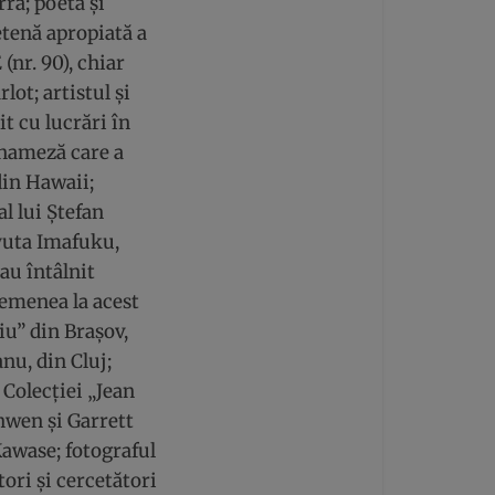
ra; poeta și
tenă apropiată a
nr. 90), chiar
lot; artistul și
t cu lucrări în
tnameză care a
din Hawaii;
al lui Ștefan
yuta Imafuku,
au întâlnit
semenea la acest
u” din Brașov,
u, din Cluj;
Colecției „Jean
onwen și Garrett
Kawase; fotograful
ori și cercetători