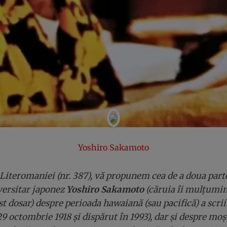
Yoshiro Sakamoto
 Literomaniei (nr. 387), vă propunem cea de a doua part
versitar japonez
Yoshiro Sakamoto
(căruia îi mulțumi
st dosar) despre perioada hawaiană (sau pacifică) a scri
9 octombrie 1918 și dispărut în 1993), dar și despre moș