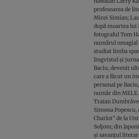
hawaian Larry Kau
profesoarea de li
Mirei Simian; Lau
după moartea lui B
fotograful Tom Haa
numărul omagial 
studiat limba spa
lingvistul și jurn
Baciu, devenit ul
care a făcut un im
personal pe Baciu,
număr din MELE. 
Traian Dumbrăvean
Simona Popescu, d
Charlot” de la Uni
Soljom; din Japoni
și savanțul litera