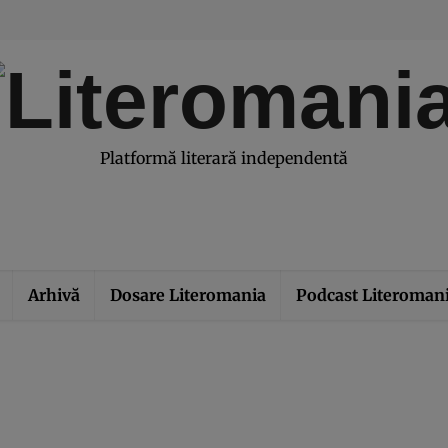
modal-check
Platformă literară independentă
Arhivă
Dosare Literomania
Podcast Literoman