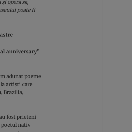
 și opera sa,
eseului poate fi
oastre
al anniversary
”
Am adunat poeme
 la artiști care
 Brazilia,
au fost prieteni
; poetul nativ