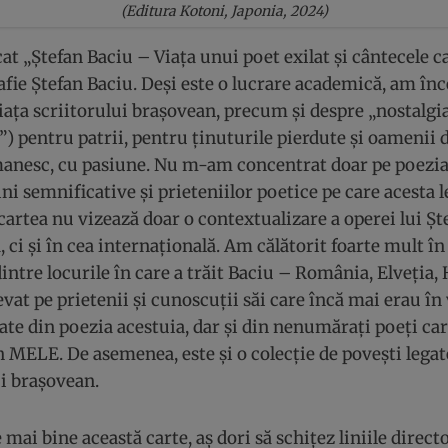
(Editura Kotoni, Japonia, 2024)
at „Ștefan Baciu – Viața unui poet exilat și cântecele c
fie Ștefan Baciu. Deși este o lucrare academică, am înc
iața scriitorului brașovean, precum și despre „nostalgia
) pentru patrii, pentru ținuturile pierdute și oamenii d
anesc, cu pasiune. Nu m-am concentrat doar pe poezia ș
ni semnificative și prieteniilor poetice pe care acesta le
 cartea nu vizează doar o contextualizare a operei lui Șt
 ci și în cea internațională. Am călătorit foarte mult în
intre locurile în care a trăit Baciu – România, Elveția,
ievat pe prietenii și cunoscuții săi care încă mai erau în 
itate din poezia acestuia, dar și din nenumărați poeți car
 MELE. De asemenea, este și o colecție de povești legate
ui brașovean.
mai bine această carte, aș dori să schițez liniile direc