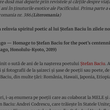
e dusă mai departe prin revistele și cărțile despre viața
 ani în ținuturile exotice ale Pacificului. Prima parte a 
eromania nr. 386.(
Literomania
)
 reînvia spiritul poetic al lui Ștefan Baciu în zilele n
ago
— Homage to Ștefan Baciu for the poet
’s
centenni
lago, Honolulu-Kyoto, 2019)
init o sută de ani de la nașterea poetului
Ștefan Baciu
. 
i și fotografii de la șaizeci și șase de poeții sau poete, de
Baciu, din multe țări: România, Hawaii, Japonia, Etiopia,
i, i-aș enumera pe poeții care au colaborat la MELE și 
n Baciu: Andrei Codrescu, care trăiește în Statele Unite