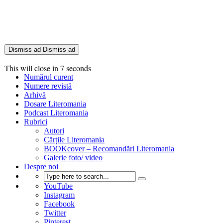
Dismiss ad
Dismiss ad
This will close in
6
seconds
Numărul curent
Numere revistă
Arhivă
Dosare Literomania
Podcast Literomania
Rubrici
Autori
Cărțile Literomania
BOOKcover – Recomandări Literomania
Galerie foto/ video
Despre noi
YouTube
Instagram
Facebook
Twitter
Pinterest