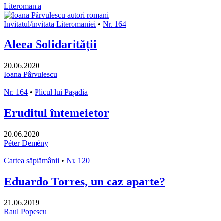
Literomania
Invitatul/invitata Literomaniei
•
Nr. 164
Aleea Solidarității
20.06.2020
Ioana Pârvulescu
Nr. 164
•
Plicul lui Pașadia
Eruditul întemeietor
20.06.2020
Péter Demény
Cartea săptămânii
•
Nr. 120
Eduardo Torres, un caz aparte?
21.06.2019
Raul Popescu