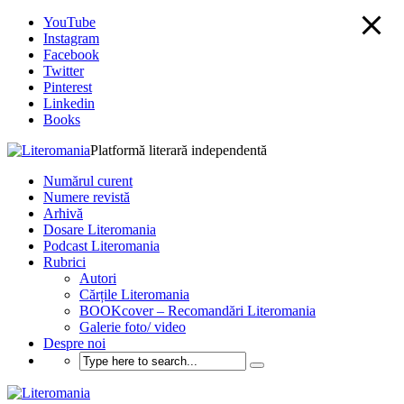
YouTube
Instagram
Facebook
Twitter
Pinterest
Linkedin
Books
Platformă literară independentă
Numărul curent
Numere revistă
Arhivă
Dosare Literomania
Podcast Literomania
Rubrici
Autori
Cărțile Literomania
BOOKcover – Recomandări Literomania
Galerie foto/ video
Despre noi