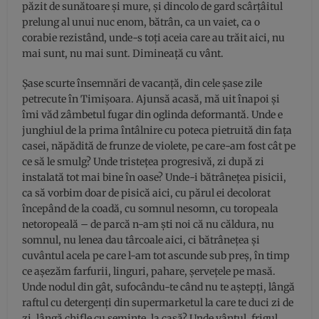
păzit de sunătoare și mure, și dincolo de gard scârțâitul
prelung al unui nuc enom, bătrân, ca un vaiet, ca o
corabie rezistând, unde-s toți aceia care au trăit aici, nu
mai sunt, nu mai sunt. Dimineață cu vânt.
Șase scurte însemnări de vacanță, din cele șase zile
petrecute în Timișoara. Ajunsă acasă, mă uit înapoi și
îmi văd zâmbetul fugar din oglinda deformantă. Unde e
junghiul de la prima întâlnire cu poteca pietruită din fața
casei, năpădită de frunze de violete, pe care-am fost cât pe
ce să le smulg? Unde tristețea progresivă, zi după zi
instalată tot mai bine în oase? Unde-i bătrânețea pisicii,
ca să vorbim doar de pisică aici, cu părul ei decolorat
începând de la coadă, cu somnul nesomn, cu toropeala
netoropeală – de parcă n-am ști noi că nu căldura, nu
somnul, nu lenea dau târcoale aici, ci bătrânețea și
cuvântul acela pe care l-am tot ascunde sub preș, în timp
ce așezăm farfurii, linguri, pahare, șervețele pe masă.
Unde nodul din gât, sufocându-te când nu te aștepți, lângă
raftul cu detergenți din supermarketul la care te duci zi de
zi, lângă chifle cu semințe, la casă? Unde vântul, frigul