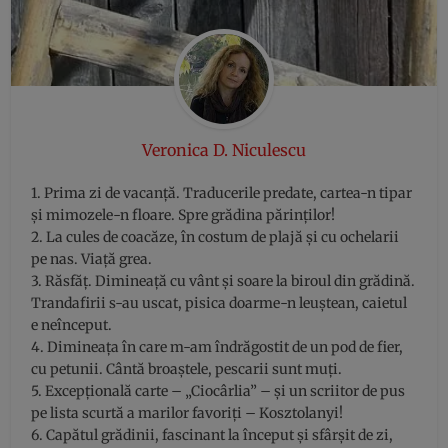
Veronica D. Niculescu
1. Prima zi de vacanță. Traducerile predate, cartea-n tipar
și mimozele-n floare. Spre grădina părinților!
2. La cules de coacăze, în costum de plajă și cu ochelarii
pe nas. Viață grea.
3. Răsfăț. Dimineață cu vânt și soare la biroul din grădină.
Trandafirii s-au uscat, pisica doarme-n leuștean, caietul
e neînceput.
4. Dimineața în care m-am îndrăgostit de un pod de fier,
cu petunii. Cântă broaștele, pescarii sunt muți.
5. Excepțională carte – „Ciocârlia” – și un scriitor de pus
pe lista scurtă a marilor favoriți – Kosztolanyi!
6. Capătul grădinii, fascinant la început și sfârșit de zi,