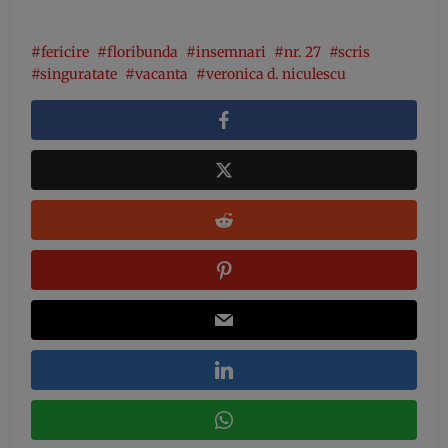
fericire
floribunda
insemnari
nr. 27
scris
singuratate
vacanta
veronica d. niculescu