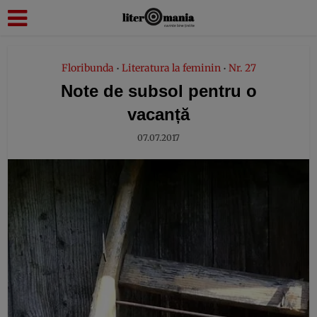
modal-check
Floribunda
Literatura la feminin
Nr. 27
•
•
Note de subsol pentru o
vacanță
07.07.2017