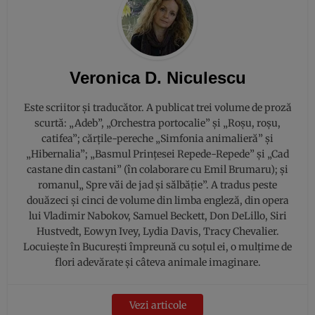
Veronica D. Niculescu
Este scriitor și traducător. A publicat trei volume de proză
scurtă: „Adeb”, „Orchestra portocalie” şi „Roşu, roşu,
catifea”; cărțile-pereche „Simfonia animalieră” și
„Hibernalia”; „Basmul Prințesei Repede-Repede” și „Cad
castane din castani” (în colaborare cu Emil Brumaru); și
romanul„ Spre văi de jad și sălbăție”. A tradus peste
douăzeci și cinci de volume din limba engleză, din opera
lui Vladimir Nabokov, Samuel Beckett, Don DeLillo, Siri
Hustvedt, Eowyn Ivey, Lydia Davis, Tracy Chevalier.
Locuiește în București împreună cu soțul ei, o mulțime de
flori adevărate și câteva animale imaginare.
Vezi articole