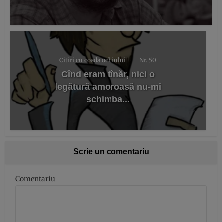
Citiri cu coada ochiului
Nr. 50
Cînd eram tînăr, nici o
legătură amoroasă nu-mi
schimba...
Scrie un comentariu
Comentariu