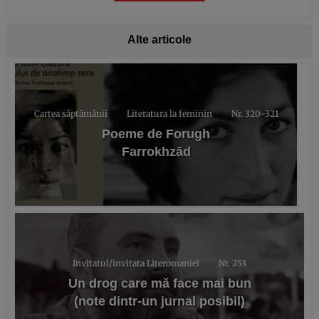
Alte articole
Cartea săptămânii
Literatura la feminin
Nr. 320-321
Poeme de Forugh
Farrokhzād
Invitatul/invitata Literomaniei
Nr. 253
Un drog care mă face mai bun
(note dintr-un jurnal posibil)