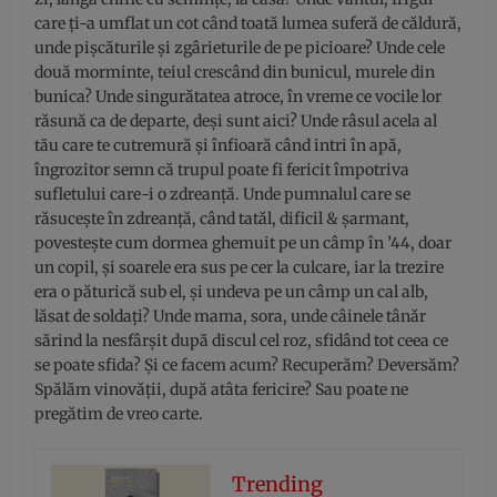
care ți-a umflat un cot când toată lumea suferă de căldură,
unde pișcăturile și zgârieturile de pe picioare? Unde cele
două morminte, teiul crescând din bunicul, murele din
bunica? Unde singurătatea atroce, în vreme ce vocile lor
răsună ca de departe, deși sunt aici? Unde râsul acela al
tău care te cutremură și înfioară când intri în apă,
îngrozitor semn că trupul poate fi fericit împotriva
sufletului care-i o zdreanță. Unde pumnalul care se
răsucește în zdreanță, când tatăl, dificil & șarmant,
povestește cum dormea ghemuit pe un câmp în ’44, doar
un copil, și soarele era sus pe cer la culcare, iar la trezire
era o păturică sub el, și undeva pe un câmp un cal alb,
lăsat de soldați? Unde mama, sora, unde câinele tânăr
sărind la nesfârșit după discul cel roz, sfidând tot ceea ce
se poate sfida? Și ce facem acum? Recuperăm? Deversăm?
Spălăm vinovății, după atâta fericire? Sau poate ne
pregătim de vreo carte.
Trending